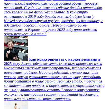
партнерской фабрики для производства обуви – процесс
непростой. Сегодня многие российские бренды отшивают
свои коллекции на фабриках в Китае. В концепцию
основанного в 2019 году бренда женской обуви N.early
N.aked легла идея выпуска туфель, походящих для танцев, с
идеальной посадкой по ноге. Первоначально обувь
отшивалась в Европе, но уже в 2022 году производство
обуви перенесли в Китай.
Как конкурировать с маркетплейсами в
2025 году
Бизнес обуви является сложным процессом из-за
множества смежных микростратегий, используемых для
извлечения прибыли. Надо определить, сколько закупить
товара, какую установить торговую наценку, утвердить
норму остатков в конце сезона. Помимо этого, требуется
составить план продаж и определиться с маркетинговыми
акциями, учитывающими сезонный спрос и конкурентное
окружение, настроить систему мотивации персонала и
правильно расставить точки контроля.