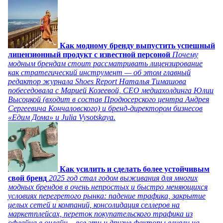
Как модному бренду выпустить успешный
лицензионный продукт с известной персоной
Почему
модным брендам стоит рассматривать лицензирование
как стратегический инструмент — об этом главный
редактор журнала Shoes Report Наталья Тимашова
побеседовала с Марией Козеевой, СЕО медиахолдинга Юлии
Высоцкой (входит в состав Продюсерского центра Андрея
Сергеевича Кончаловского) и бренд-директором бизнесов
«Едим Дома» и Julia Vysotskaya.
Как усилить и сделать более устойчивым
свой бренд
2025 год стал годом выживания для многих
модных брендов в очень непростых и быстро меняющихся
условиях перегретого рынка: падение трафика, закрытие
целых сетей и компаний, консолидация селлеров на
маркетплейсах, переток покупательского трафика из
офлайна в онлайн – все эти и другие факторы влияли на