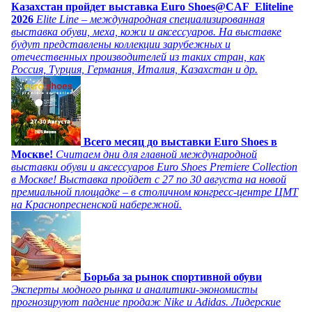
Казахстан пройдет выставка Euro Shoes@CAF_Eliteline
2026
Elite Line – международная специализированная
выставка обуви, меха, кожи и аксессуаров. На выставке
будут представлены коллекции зарубежных и
отечественных производителей из таких стран, как
Россия, Турция, Германия, Италия, Казахстан и др.
Всего месяц до выставки Euro Shoes в
Москве!
Считаем дни для главной международной
выставки обуви и аксессуаров Euro Shoes Premiere Collection
в Москве! Выставка пройдет с 27 по 30 августа на новой
премиальной площадке – в столичном конгресс-центре ЦМТ
на Краснопресненской набережной.
Борьба за рынок спортивной обуви
Эксперты модного рынка и аналитики-экономисты
прогнозируют падение продаж Nike и Adidas. Лидерские