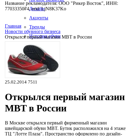
Название рекламодателя: ООО "Рикер Восток", ИНН:
7703335074, erid: LjN8K37Ko
Дизайн
Акценты
Главная
Тренды
Новости обувного бизнеса
Истории обуви
Открылся первый магазин MBT в России
Производство
25.02.2014
7511
Открылся первый магазин
MBT в России
В Москве открылся первый фирменный магазин
швейцарской обуви MBT. Бутик расположился на 4 этаже
ТЦ "Лотте Плаза". Пространство оформлено по дизайн-