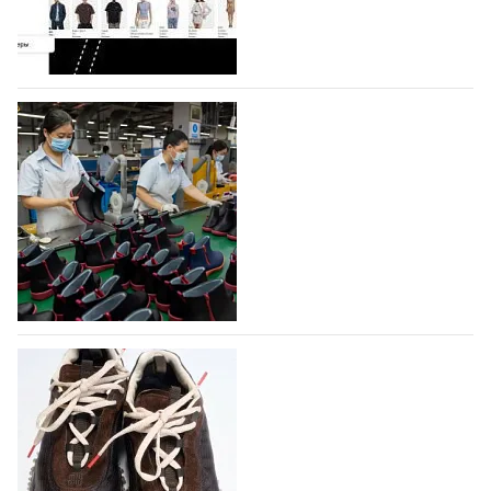
Гуанчжоу, столице моды Китая, является
профессиональной обувной компанией,
объединяющей разработку, производство и…
07.08.2026
268
На платформе Lamoda - новый раздел и
условия продвижения локальных
дизайнерских марок
Российский маркетплейс Lamoda решил обновить
раздел для продажи продукции локальных
дизайнерских марок одежды, обуви и аксессуаров.
Бренды также получат маркетинговую…
06.08.2026
448
Объем мирового производства обуви в
2025 году практически не увеличился
В 2025 году мировое производство обуви
практически не изменилось, зафиксировав