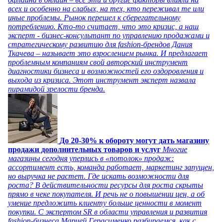
всех и особенно на слабых, на тех, кто переживал те или
иные проблемы. Рынок перешел к сберегательному
потреблению. Кто-то считает, что это кризис, а наш
эксперт - бизнес-консультант по управлению продажами и
стратегическому развитию для fashion-брендов Дания
Ткачева – называет это взрослением рынка. И предлагает
проблемным компаниям свой авторский инструмент
диагностики бизнеса и возможностей его оздоровления и
выхода из кризиса. Этот инструмент эксперт назвала
пирамидой зрелости бренда.
До 20-30% к обороту могут дать магазину
продажи дополнительных товаров и услуг
Многие
магазины сегодня уперлись в «потолок» продаж:
ассортимент есть, команда работает, маркетинг запущен,
но выручка не растет. Где искать возможности для
роста? В действительности ресурсы для роста скрыты
прямо в чеке покупателя. И речь не о повышении цен, а об
умение предложить клиенту больше ценности в момент
покупки. С экспертом SR в области управления и развития
fashion-бизнеса Марией Герасименко разбираемся, как с