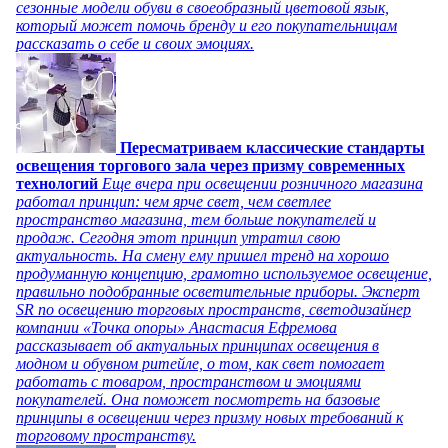
сезонные модели обуви в своеобразный цветовой язык,
который может помочь бренду и его покупательницам
рассказать о себе и своих эмоциях.
Пересматриваем классические стандарты
освещения торгового зала через призму современных
технологий
Еще вчера при освещении розничного магазина
работал принцип: чем ярче свет, чем светлее
пространство магазина, тем больше покупателей и
продаж. Сегодня этот принцип утратил свою
актуальность. На смену ему пришел тренд на хорошо
продуманную концепцию, грамотно используемое освещение,
правильно подобранные осветительные приборы. Эксперт
SR по освещению торговых пространств, светодизайнер
компании «Точка опоры» Анастасия Ефремова
рассказывает об актуальных принципах освещения в
модном и обувном ритейле, о том, как свет помогает
работать с товаром, пространством и эмоциями
покупателей. Она поможет посмотреть на базовые
принципы в освещении через призму новых требований к
торговому пространству.