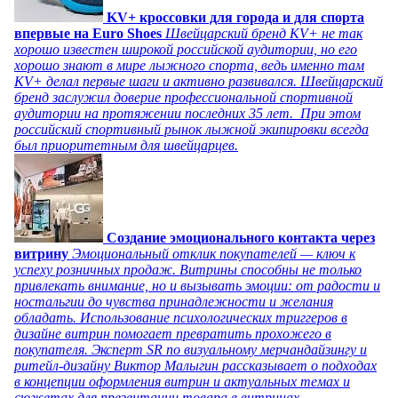
KV+ кроссовки для города и для спорта
впервые на Euro Shoes
Швейцарский бренд KV+ не так
хорошо известен широкой российской аудитории, но его
хорошо знают в мире лыжного спорта, ведь именно там
KV+ делал первые шаги и активно развивался. Швейцарский
бренд заслужил доверие профессиональной спортивной
аудитории на протяжении последних 35 лет. При этом
российский спортивный рынок лыжной экипировки всегда
был приоритетным для швейцарцев.
Создание эмоционального контакта через
витрину
Эмоциональный отклик покупателей — ключ к
успеху розничных продаж. Витрины способны не только
привлекать внимание, но и вызывать эмоции: от радости и
ностальгии до чувства принадлежности и желания
обладать. Использование психологических триггеров в
дизайне витрин помогает превратить прохожего в
покупателя. Эксперт SR по визуальному мерчандайзингу и
ритейл-дизайну Виктор Малыгин рассказывает о подходах
в концепции оформления витрин и актуальных темах и
сюжетах для презентации товара в витринах.