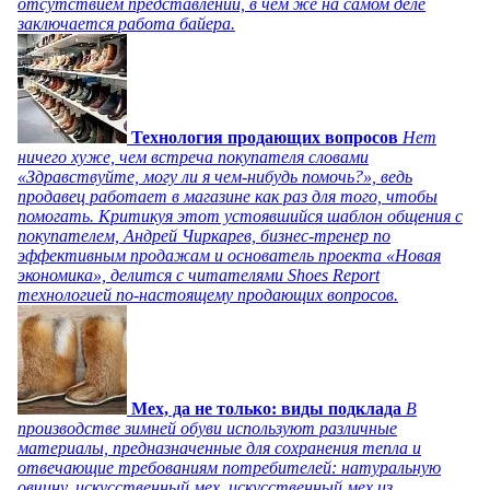
отсутствием представлений, в чем же на самом деле
заключается работа байера.
Технология продающих вопросов
Нет
ничего хуже, чем встреча покупателя словами
«Здравствуйте, могу ли я чем-нибудь помочь?», ведь
продавец работает в магазине как раз для того, чтобы
помогать. Критикуя этот устоявшийся шаблон общения с
покупателем, Андрей Чиркарев, бизнес-тренер по
эффективным продажам и основатель проекта «Новая
экономика», делится с читателями Shoes Report
технологией по-настоящему продающих вопросов.
Мех, да не только: виды подклада
В
производстве зимней обуви используют различные
материалы, предназначенные для сохранения тепла и
отвечающие требованиям потребителей: натуральную
овчину, искусственный мех, искусственный мех из