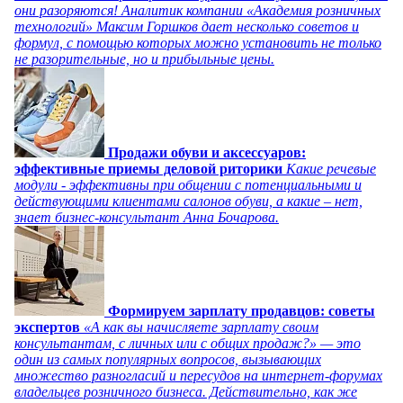
они разоряются! Аналитик компании «Академия розничных
технологий» Максим Горшков дает несколько советов и
формул, с помощью которых можно установить не только
не разорительные, но и прибыльные цены.
Продажи обуви и аксессуаров:
эффективные приемы деловой риторики
Какие речевые
модули - эффективны при общении с потенциальными и
действующими клиентами салонов обуви, а какие – нет,
знает бизнес-консультант Анна Бочарова.
Формируем зарплату продавцов: советы
экспертов
«А как вы начисляете зарплату своим
консультантам, с личных или с общих продаж?» — это
один из самых популярных вопросов, вызывающих
множество разногласий и пересудов на интернет-форумах
владельцев розничного бизнеса. Действительно, как же