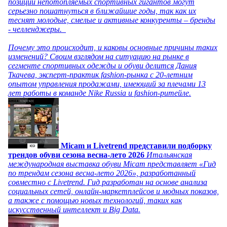
позиции непотопляемых спортивных гигантов могут
серьезно пошатнуться в ближайшие годы, так как их
теснят молодые, смелые и активные конкуренты – бренды
- челленджеры.
Почему это происходит, и каковы основные причины таких
изменений? Своим взглядом на ситуацию на рынке в
сегменте спортивных одежды и обуви делится Дания
Ткачева, эксперт-практик fashion-рынка с 20-летним
опытом управления продажами, имеющий за плечами 13
лет работы в команде Nike Russia и fashion-ритейле.
Micam и Livetrend представили подборку
трендов обуви сезона весна-лето 2026
Итальянская
международная выставка обуви Micam представляет «Гид
по трендам сезона весна-лето 2026», разработанный
совместно с Livetrend. Гид разработан на основе анализа
социальных сетей, онлайн-маркетплейсов и модных показов,
а также с помощью новых технологий, таких как
искусственный интеллект и Big Data.