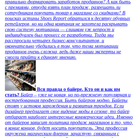
правильно формировать заработок продавцов? А как быть
с премиями, откуда взять план продаж, разрешать ли
сотрудникам покупать товар в магазине со скидками? В
поисках истины Shoes Report обратился к десятку обувных
ретейлеров, но ни одна компания не захотела раскрывать
свою систему мотивации — слишком уж непрост и
индивидуален был процесс ее разработки. Тогда мы
расспросили четырех бизнес-консультантов, и
окончательно убедились в том, что тема мотивации
продавцов очень сложна, ведь даже наши эксперты не
смогли прийти к единому мнению.
Вся правда о байере. Кто он и как им
стать?
Байер – уже не новая, но по-прежнему популярная и
востребованная профессия. Быть байером модно. Байеры
стоят у истоков зарождения и развития трендов. Если
дизайнер предлагает свое видение моды в сезоне, то байер
отбирает наиболее интересные коммерческие идеи. Именно
от байеров зависит политика продаж магазинов и то, что,
в конце концов, будет носить покупатель. Эта профессия
окружена магическим флером, зачастую, связанным с