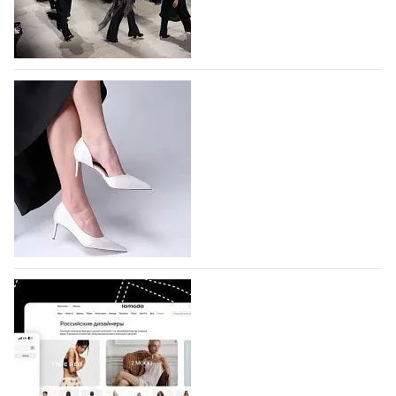
На участие в Московской неделе моды
подано 1047 заявок
На участие в седьмой Московской неделе моды,
которая пройдет в российской столице с 26 сентября
по 1 октября, уже подано 1047 заявок. Примерно
половину из них (494) прислали дизайнеры,
коллекции которых не были представлены в…
07.08.2026
350
BALLINA представит свои новинки на Euro
Shoes
Компания BALLINA Guangzhou Lihuang Footwear
Co., Ltd., основанная в 2011 году и расположенная в