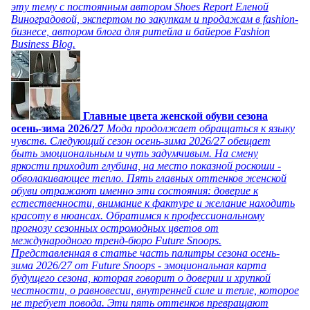
эту тему с постоянным автором Shoes Report Еленой
Виноградовой, экспертом по закупкам и продажам в fashion-
бизнесе, автором блога для ритейла и байеров Fashion
Business Blog.
Главные цвета женской обуви сезона
осень-зима 2026/27
Мода продолжает обращаться к языку
чувств. Следующий сезон осень-зима 2026/27 обещает
быть эмоциональным и чуть задумчивым. На смену
яркости приходит глубина, на место показной роскоши -
обволакивающее тепло. Пять главных оттенков женской
обуви отражают именно эти состояния: доверие к
естественности, внимание к фактуре и желание находить
красоту в нюансах. Обратимся к профессиональному
прогнозу сезонных остромодных цветов от
международного тренд-бюро Future Snoops.
Представленная в статье часть палитры сезона осень-
зима 2026/27 от Future Snoops - эмоциональная карта
будущего сезона, которая говорит о доверии и хрупкой
честности, о равновесии, внутренней силе и тепле, которое
не требует повода. Эти пять оттенков превращают