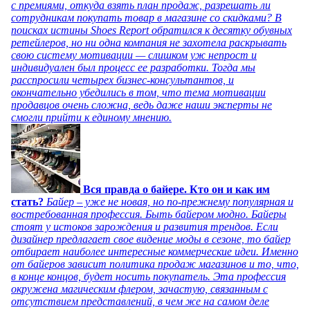
с премиями, откуда взять план продаж, разрешать ли
сотрудникам покупать товар в магазине со скидками? В
поисках истины Shoes Report обратился к десятку обувных
ретейлеров, но ни одна компания не захотела раскрывать
свою систему мотивации — слишком уж непрост и
индивидуален был процесс ее разработки. Тогда мы
расспросили четырех бизнес-консультантов, и
окончательно убедились в том, что тема мотивации
продавцов очень сложна, ведь даже наши эксперты не
смогли прийти к единому мнению.
Вся правда о байере. Кто он и как им
стать?
Байер – уже не новая, но по-прежнему популярная и
востребованная профессия. Быть байером модно. Байеры
стоят у истоков зарождения и развития трендов. Если
дизайнер предлагает свое видение моды в сезоне, то байер
отбирает наиболее интересные коммерческие идеи. Именно
от байеров зависит политика продаж магазинов и то, что,
в конце концов, будет носить покупатель. Эта профессия
окружена магическим флером, зачастую, связанным с
отсутствием представлений, в чем же на самом деле