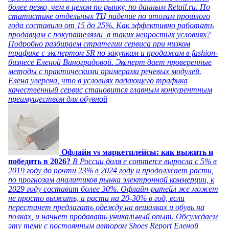
более резко, чем в целом по рынку, по данным Retail.ru. По
статистике отдельных ТЦ падение по итогам прошлого
года составило от 15 до 25%. Как эффективно работать
продавцам с покупателями в таких непростых условиях?
Подробно разбираем стратегии сервиса при низком
трафике с экспертом SR по закупкам и продажам в fashion-
бизнесе Еленой Виноградовой. Эксперт дает проверенные
методы с практическими примерами речевых модулей.
Елена уверена, что в условиях падающего трафика
качественный сервис становится главным конкурентным
преимуществом для обувной
Офлайн vs маркетплейсы: как выжить и
победить в 2026?
В России доля e commerce выросла с 5% в
2019 году до почти 23% в 2024 году и продолжает расти,
по прогнозам аналитиков рынка электронной коммерции, к
2029 году составит более 30%. Офлайн-ритейл же может
не просто выжить, а расти на 20-30% в год, если
перестанет предлагать одежду на вешалках и обувь на
полках, и начнет продавать уникальный опыт. Обсуждаем
эту тему с постоянным автором Shoes Report Еленой