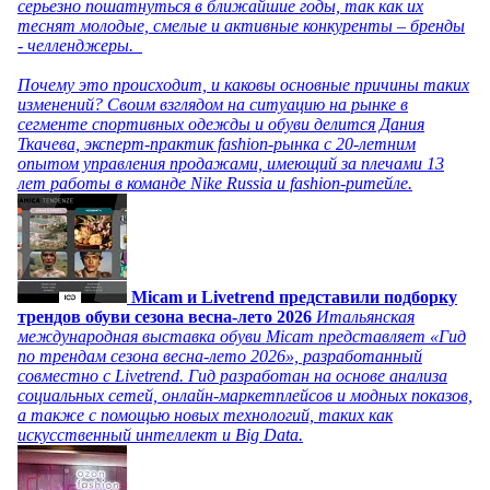
серьезно пошатнуться в ближайшие годы, так как их
теснят молодые, смелые и активные конкуренты – бренды
- челленджеры.
Почему это происходит, и каковы основные причины таких
изменений? Своим взглядом на ситуацию на рынке в
сегменте спортивных одежды и обуви делится Дания
Ткачева, эксперт-практик fashion-рынка с 20-летним
опытом управления продажами, имеющий за плечами 13
лет работы в команде Nike Russia и fashion-ритейле.
Micam и Livetrend представили подборку
трендов обуви сезона весна-лето 2026
Итальянская
международная выставка обуви Micam представляет «Гид
по трендам сезона весна-лето 2026», разработанный
совместно с Livetrend. Гид разработан на основе анализа
социальных сетей, онлайн-маркетплейсов и модных показов,
а также с помощью новых технологий, таких как
искусственный интеллект и Big Data.