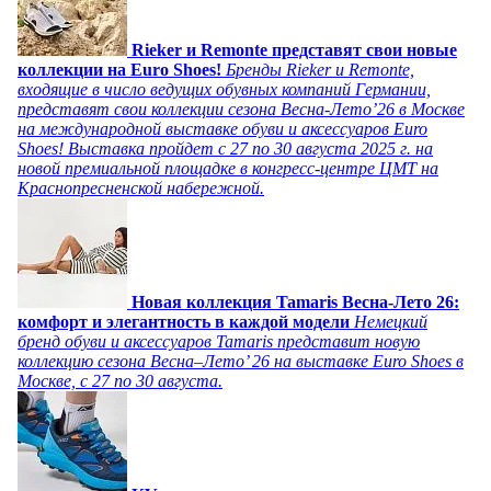
Rieker и Remonte представят свои новые
коллекции на Euro Shoes!
Бренды Rieker и Remonte,
входящие в число ведущих обувных компаний Германии,
представят свои коллекции сезона Весна-Лето’26 в Москве
на международной выставке обуви и аксессуаров Euro
Shoes! Выставка пройдет c 27 по 30 августа 2025 г. на
новой премиальной площадке в конгресс-центре ЦМТ на
Краснопресненской набережной.
Новая коллекция Tamaris Весна-Лето 26:
комфорт и элегантность в каждой модели
Немецкий
бренд обуви и аксессуаров Tamaris представит новую
коллекцию сезона Весна–Лето’ 26 на выставке Euro Shoes в
Москве, с 27 по 30 августа.