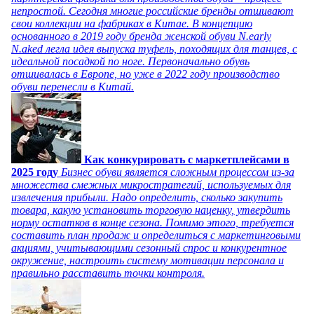
непростой. Сегодня многие российские бренды отшивают
свои коллекции на фабриках в Китае. В концепцию
основанного в 2019 году бренда женской обуви N.early
N.aked легла идея выпуска туфель, походящих для танцев, с
идеальной посадкой по ноге. Первоначально обувь
отшивалась в Европе, но уже в 2022 году производство
обуви перенесли в Китай.
Как конкурировать с маркетплейсами в
2025 году
Бизнес обуви является сложным процессом из-за
множества смежных микростратегий, используемых для
извлечения прибыли. Надо определить, сколько закупить
товара, какую установить торговую наценку, утвердить
норму остатков в конце сезона. Помимо этого, требуется
составить план продаж и определиться с маркетинговыми
акциями, учитывающими сезонный спрос и конкурентное
окружение, настроить систему мотивации персонала и
правильно расставить точки контроля.