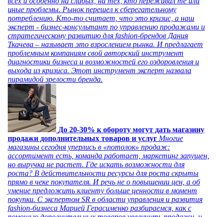
всех и особенно на слабых, на тех, кто переживал те или
иные проблемы. Рынок перешел к сберегательному
потреблению. Кто-то считает, что это кризис, а наш
эксперт - бизнес-консультант по управлению продажами и
стратегическому развитию для fashion-брендов Дания
Ткачева – называет это взрослением рынка. И предлагает
проблемным компаниям свой авторский инструмент
диагностики бизнеса и возможностей его оздоровления и
выхода из кризиса. Этот инструмент эксперт назвала
пирамидой зрелости бренда.
До 20-30% к обороту могут дать магазину
продажи дополнительных товаров и услуг
Многие
магазины сегодня уперлись в «потолок» продаж:
ассортимент есть, команда работает, маркетинг запущен,
но выручка не растет. Где искать возможности для
роста? В действительности ресурсы для роста скрыты
прямо в чеке покупателя. И речь не о повышении цен, а об
умение предложить клиенту больше ценности в момент
покупки. С экспертом SR в области управления и развития
fashion-бизнеса Марией Герасименко разбираемся, как с
помощью дополнительных товаров увеличить продажи, и