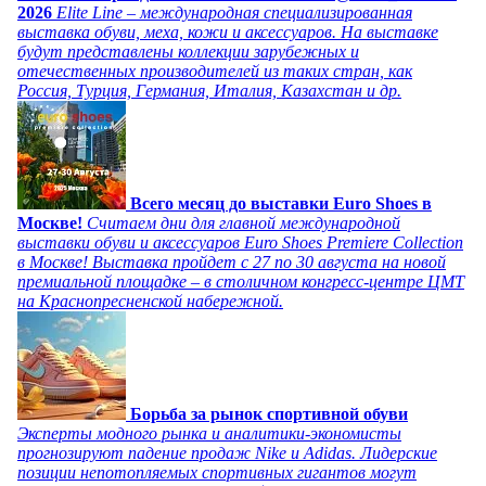
2026
Elite Line – международная специализированная
выставка обуви, меха, кожи и аксессуаров. На выставке
будут представлены коллекции зарубежных и
отечественных производителей из таких стран, как
Россия, Турция, Германия, Италия, Казахстан и др.
Всего месяц до выставки Euro Shoes в
Москве!
Считаем дни для главной международной
выставки обуви и аксессуаров Euro Shoes Premiere Collection
в Москве! Выставка пройдет с 27 по 30 августа на новой
премиальной площадке – в столичном конгресс-центре ЦМТ
на Краснопресненской набережной.
Борьба за рынок спортивной обуви
Эксперты модного рынка и аналитики-экономисты
прогнозируют падение продаж Nike и Adidas. Лидерские
позиции непотопляемых спортивных гигантов могут