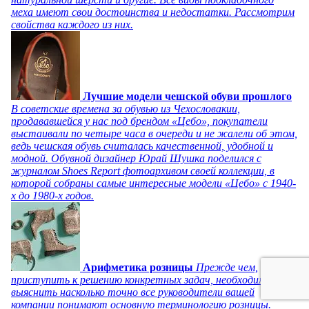
меха имеют свои достоинства и недостатки. Рассмотрим
свойства каждого из них.
Лучшие модели чешской обуви прошлого
В советские времена за обувью из Чехословакии,
продававшейся у нас под брендом «Цебо», покупатели
выстаивали по четыре часа в очереди и не жалели об этом,
ведь чешская обувь считалась качественной, удобной и
модной. Обувной дизайнер Юрай Шушка поделился с
журналом Shoes Report фотоархивом своей коллекции, в
которой собраны самые интересные модели «Цебо» с 1940-
х до 1980-х годов.
Арифметика розницы
Прежде чем,
приступить к решению конкретных задач, необходимо
выяснить насколько точно все руководители вашей
компании понимают основную терминологию розницы.