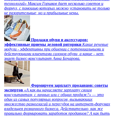
технологий» Максим Горшков дает несколько советов и
формул, с помощью которых можно установить не только
не разорительные, но и прибыльные цены.
Продажи обуви и аксессуаров:
эффективные приемы деловой риторики
Какие речевые
модули - эффективны при общении с потенциальными и
действующими клиентами салонов обуви, а какие – нет,
знает бизнес-консультант Анна Бочарова.
Формируем зарплату продавцов: советы
экспертов
«А как вы начисляете зарплату своим
консультантам, с личных или с общих продаж?» — это
один из самых популярных вопросов, вызывающих
множество разногласий и пересудов на интернет-форумах
владельцев розничного бизнеса. Действительно, как же
правильно формировать заработок продавцов? А как быть