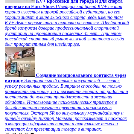
KV+ кроссовки для города и для спорта
впервые на Euro Shoes
Швейцарский бренд KV+ не так
хорошо известен широкой российской аудитории, но его
хорошо знают в мире лыжного спорта, ведь именно там
KV+ делал первые шаги и активно развивался. Швейцарский
бренд заслужил доверие профессиональной спортивной
аудитории на протяжении последних 35 лет. При этом
российский спортивный рынок лыжной экипировки всегда
был приоритетным для швейцарцев.
Создание эмоционального контакта через
витрину
Эмоциональный отклик покупателей — ключ к
успеху розничных продаж. Витрины способны не только
привлекать внимание, но и вызывать эмоции: от радости и
ностальгии до чувства принадлежности и желания
обладать. Использование психологических триггеров в
дизайне витрин помогает превратить прохожего в
покупателя. Эксперт SR по визуальному мерчандайзингу и
ритейл-дизайну Виктор Малыгин рассказывает о подходах
в концепции оформления витрин и актуальных темах и
сюжетах для презентации товара в витринах.