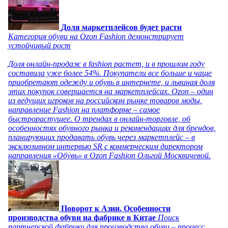
Доля маркетплейсов будет расти
Категория обуви на Ozon Fashion демонстрирует
устойчивый рост
Доля онлайн-продаж в fashion растет, и в прошлом году
составила уже более 54%. Покупатели все больше и чаще
приобретают одежду и обувь в интернете, и львиная доля
этих покупок совершается на маркетплейсах. Ozon – один
из ведущих игроков на российском рынке товаров моды,
направление Fashion на платформе – самое
быстрорастущее. О трендах в онлайн-торговле, об
особенностях обувного рынка и рекомендациях для брендов,
планирующих продавать обувь через маркетплейс – в
эксклюзивном интервью SR с коммерческим директором
направления «Обувь» в Ozon Fashion Ольгой Москвичевой.
Поворот к Азии. Особенности
производства обуви на фабрике в Китае
Поиск
партнерской фабрики для производства обуви – процесс