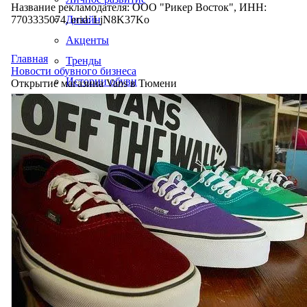
Название рекламодателя: ООО "Рикер Восток", ИНН:
7703335074, erid: LjN8K37Ko
Дизайн
Акценты
Главная
Тренды
Новости обувного бизнеса
Истории обуви
Открытие магазина Vans в Тюмени
Производство