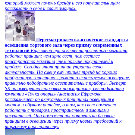
который может помочь бренду и его покупательницам
рассказать о себе и своих эмоциях.
Пересматриваем классические стандарты
освещения торгового зала через призму современных
технологий
Еще вчера при освещении розничного магазина
работал принцип: чем ярче свет, чем светлее
пространство магазина, тем больше покупателей и
продаж. Сегодня этот принцип утратил свою
актуальность. На смену ему пришел тренд на хорошо
продуманную концепцию, грамотно используемое освещение,
правильно подобранные осветительные приборы. Эксперт
SR по освещению торговых пространств, светодизайнер
компании «Точка опоры» Анастасия Ефремова
рассказывает об актуальных принципах освещения в
модном и обувном ритейле, о том, как свет помогает
работать с товаром, пространством и эмоциями
покупателей. Она поможет посмотреть на базовые
принципы в освещении через призму новых требований к
торговому пространству.