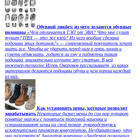
Обувной ликбез: из чего делаются обувные
подошвы
«Чем отличается ТЭП от ЭВА? Что мне сулит
тунит? ПВХ — это же клей? Из чего вообще сделана
подошва этих ботинок?» — современный покупатель хочет
знать все. Чтобы не ударить перед ним в грязь лицом и
суметь объяснить, годится ли ему в подметки такая
подошва, внимательно изучите эту статью. В ней
инженер-технолог Игорь Окороков рассказывает, из каких
материалов делаются подошвы обуви и чем хорош каждый
из них.
Как установить цены, которые позволят
зарабатывать
Некоторые бизнесмены до сих пор путают
понятие маржи с понятием торговой наценки и
устанавливают цены на свой товар, руководствуясь
исключительно примером конкурентов. Неудивительно, что
они разоряются! Аналитик компании «Академия розничных