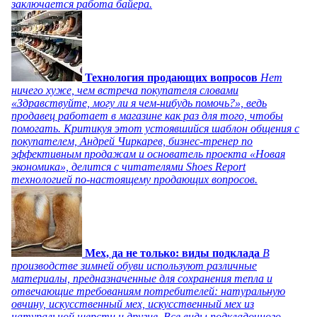
заключается работа байера.
Технология продающих вопросов
Нет
ничего хуже, чем встреча покупателя словами
«Здравствуйте, могу ли я чем-нибудь помочь?», ведь
продавец работает в магазине как раз для того, чтобы
помогать. Критикуя этот устоявшийся шаблон общения с
покупателем, Андрей Чиркарев, бизнес-тренер по
эффективным продажам и основатель проекта «Новая
экономика», делится с читателями Shoes Report
технологией по-настоящему продающих вопросов.
Мех, да не только: виды подклада
В
производстве зимней обуви используют различные
материалы, предназначенные для сохранения тепла и
отвечающие требованиям потребителей: натуральную
овчину, искусственный мех, искусственный мех из
натуральной шерсти и другие. Все виды подкладочного