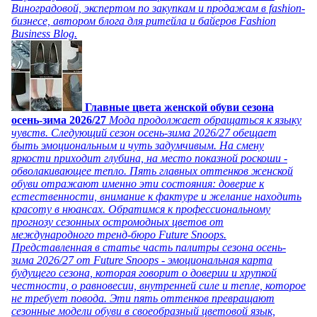
Виноградовой, экспертом по закупкам и продажам в fashion-
бизнесе, автором блога для ритейла и байеров Fashion
Business Blog.
Главные цвета женской обуви сезона
осень-зима 2026/27
Мода продолжает обращаться к языку
чувств. Следующий сезон осень-зима 2026/27 обещает
быть эмоциональным и чуть задумчивым. На смену
яркости приходит глубина, на место показной роскоши -
обволакивающее тепло. Пять главных оттенков женской
обуви отражают именно эти состояния: доверие к
естественности, внимание к фактуре и желание находить
красоту в нюансах. Обратимся к профессиональному
прогнозу сезонных остромодных цветов от
международного тренд-бюро Future Snoops.
Представленная в статье часть палитры сезона осень-
зима 2026/27 от Future Snoops - эмоциональная карта
будущего сезона, которая говорит о доверии и хрупкой
честности, о равновесии, внутренней силе и тепле, которое
не требует повода. Эти пять оттенков превращают
сезонные модели обуви в своеобразный цветовой язык,