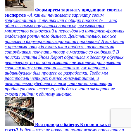
Формируем зарплату продавцов: советы
экспертов
«А как вы начисляете зарплату своим
консультантам, с личных или с общих продаж?» — это
один из самых популярных вопросов, вызывающих
множество разногласий и пересудов на интернет-форумах
владельцев розничного бизнеса. Действительно, как же
правильно формировать заработок продавцов? А как быть
с премиями, откуда взять план продаж, разрешать ли
сотрудникам покупать товар в магазине со скидками? В
поисках истины Shoes Report обратился к десятку обувных
ретейлеров, но ни одна компания не захотела раскрывать
свою систему мотивации — слишком уж непрост и
индивидуален был процесс ее разработки. Тогда мы
расспросили четырех бизнес-консультантов, и
окончательно убедились в том, что тема мотивации
продавцов очень сложна, ведь даже наши эксперты не
смогли прийти к единому мнению.
Вся правда о байере. Кто он и как им
стать?
Байер – уже не новая, но по-прежнему популярная и