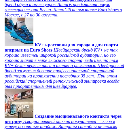
бренд обуви и аксессуаров Tamaris представит новую
коллекцию сезона Весна–Лето’ 26 на выставке Euro Shoes в
Москве, с 27 по 30 августа.
KV+ кроссовки для города и для спорта
впервые на Euro Shoes
Швейцарский бренд KV+ не так
хорошо известен широкой российской аудитории, но его
хорошо знают в мире лыжного спорта, ведь именно там
KV+ делал первые шаги и активно развивался. Швейцарский
бренд заслужил доверие профессиональной спортивной
аудитории на протяжении последних 35 лет. При этом
российский спортивный рынок лыжной экипировки всегда
был приоритетным для швейцарцев.
Создание эмоционального контакта через
витрину
Эмоциональный отклик покупателей — ключ к
успеху розничных продаж. Витрины способны не только