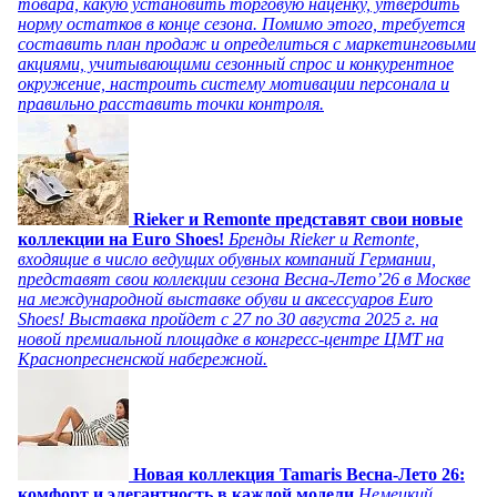
товара, какую установить торговую наценку, утвердить
норму остатков в конце сезона. Помимо этого, требуется
составить план продаж и определиться с маркетинговыми
акциями, учитывающими сезонный спрос и конкурентное
окружение, настроить систему мотивации персонала и
правильно расставить точки контроля.
Rieker и Remonte представят свои новые
коллекции на Euro Shoes!
Бренды Rieker и Remonte,
входящие в число ведущих обувных компаний Германии,
представят свои коллекции сезона Весна-Лето’26 в Москве
на международной выставке обуви и аксессуаров Euro
Shoes! Выставка пройдет c 27 по 30 августа 2025 г. на
новой премиальной площадке в конгресс-центре ЦМТ на
Краснопресненской набережной.
Новая коллекция Tamaris Весна-Лето 26:
комфорт и элегантность в каждой модели
Немецкий