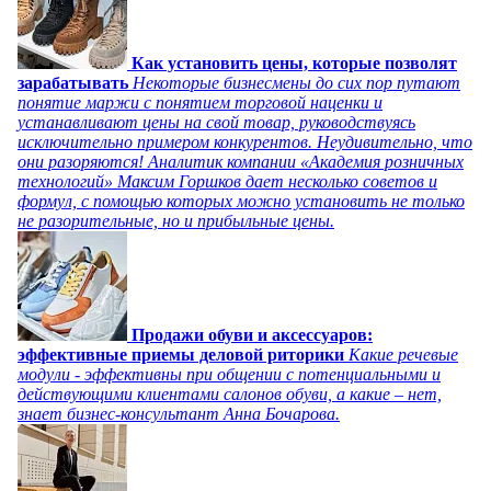
Как установить цены, которые позволят
зарабатывать
Некоторые бизнесмены до сих пор путают
понятие маржи с понятием торговой наценки и
устанавливают цены на свой товар, руководствуясь
исключительно примером конкурентов. Неудивительно, что
они разоряются! Аналитик компании «Академия розничных
технологий» Максим Горшков дает несколько советов и
формул, с помощью которых можно установить не только
не разорительные, но и прибыльные цены.
Продажи обуви и аксессуаров:
эффективные приемы деловой риторики
Какие речевые
модули - эффективны при общении с потенциальными и
действующими клиентами салонов обуви, а какие – нет,
знает бизнес-консультант Анна Бочарова.