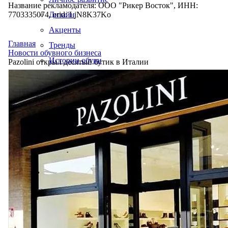
Название рекламодателя: ООО "Рикер Восток", ИНН:
7703335074, erid: LjN8K37Ko
Дизайн
Акценты
Главная
Тренды
Новости обувного бизнеса
Истории обуви
Pazolini открыл десятый бутик в Италии
Производство