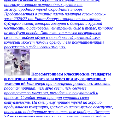
прогнозу сезонных остромодных цветов от
международного тренд-бюро Future Snoops.
Представленная в статье часть палитры сезона осень-
зима 2026/27 от Future Snoops - эмоциональная карта
будущего сезона, которая говорит о доверии и хрупкой
честности, о равновесии, внутренней силе и тепле, которое
не требует повода. Эти пять оттенков превращают
сезонные модели обуви в своеобразный цветовой язык,
который может помочь бренду и его покупательницам
рассказать о себе и своих эмоциях.
Пересматриваем классические стандарты
освещения торгового зала через призму современных
технологий
Еще вчера при освещении розничного магазина
работал принцип: чем ярче свет, чем светлее
пространство магазина, тем больше покупателей и
продаж. Сегодня этот принцип утратил свою
актуальность. На смену ему пришел тренд на хорошо
продуманную концепцию, грамотно используемое освещение,
правильно подобранные осветительные приборы. Эксперт
SR по освещению торговых пространств, светодизайнер