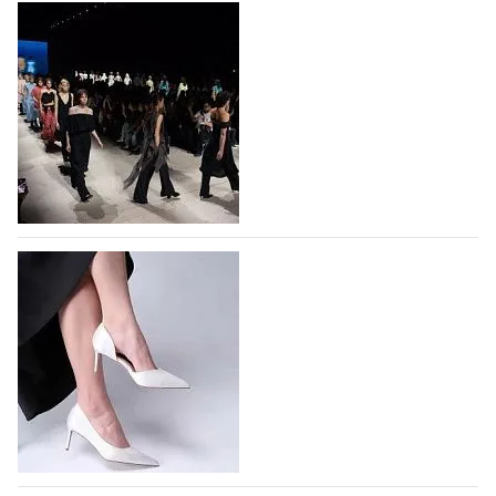
На участие в Московской неделе моды
подано 1047 заявок
На участие в седьмой Московской неделе моды,
которая пройдет в российской столице с 26 сентября
по 1 октября, уже подано 1047 заявок. Примерно
половину из них (494) прислали дизайнеры,
коллекции которых не были представлены в…
07.08.2026
90