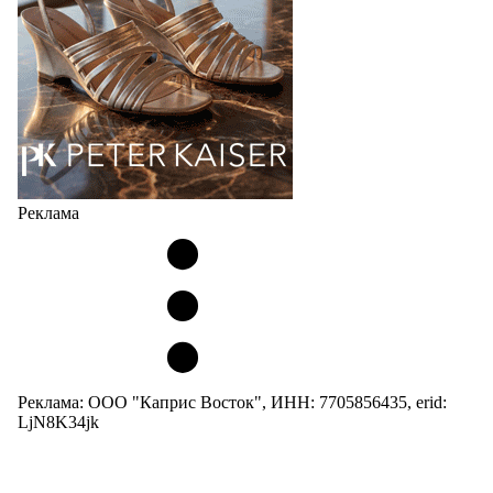
Но в модели Miu Miu Bubble присутствует еще и…
05.08.2026
1979
Реклама
Реклама: ООО "Каприс Восток", ИНН: 7705856435, erid:
LjN8K34jk