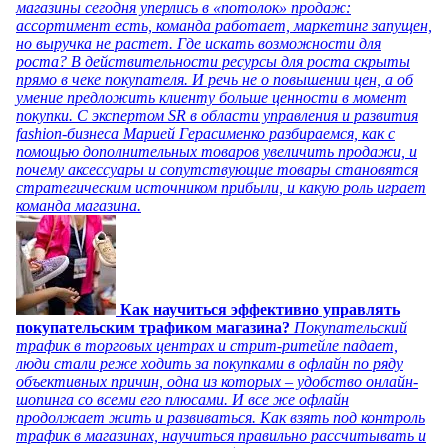
магазины сегодня уперлись в «потолок» продаж:
ассортимент есть, команда работает, маркетинг запущен,
но выручка не растет. Где искать возможности для
роста? В действительности ресурсы для роста скрыты
прямо в чеке покупателя. И речь не о повышении цен, а об
умение предложить клиенту больше ценности в момент
покупки. С экспертом SR в области управления и развития
fashion-бизнеса Марией Герасименко разбираемся, как с
помощью дополнительных товаров увеличить продажи, и
почему аксессуары и сопутствующие товары становятся
стратегическим источником прибыли, и какую роль играет
команда магазина.
Как научиться эффективно управлять
покупательским трафиком магазина?
Покупательский
трафик в торговых центрах и стрит-ритейле падает,
люди стали реже ходить за покупками в офлайн по ряду
объективных причин, одна из которых – удобство онлайн-
шопинга со всеми его плюсами. И все же офлайн
продолжает жить и развиваться. Как взять под контроль
трафик в магазинах, научиться правильно рассчитывать и