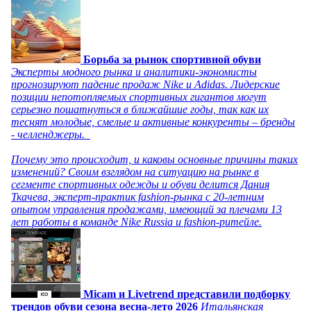
Борьба за рынок спортивной обуви
Эксперты модного рынка и аналитики-экономисты
прогнозируют падение продаж Nike и Adidas. Лидерские
позиции непотопляемых спортивных гигантов могут
серьезно пошатнуться в ближайшие годы, так как их
теснят молодые, смелые и активные конкуренты – бренды
- челленджеры.
Почему это происходит, и каковы основные причины таких
изменений? Своим взглядом на ситуацию на рынке в
сегменте спортивных одежды и обуви делится Дания
Ткачева, эксперт-практик fashion-рынка с 20-летним
опытом управления продажами, имеющий за плечами 13
лет работы в команде Nike Russia и fashion-ритейле.
Micam и Livetrend представили подборку
трендов обуви сезона весна-лето 2026
Итальянская