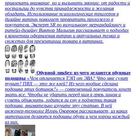
привлекать внимание, но и вызывать эмоции: от радости и
ностальгии до чувства принадлежности и желания
обладать. Использование психологических триггеров в
дизайне витрин помогает превратить прохожего в
покупателя. Эксперт SR по визуальному мерчандайзингу и
ритейл-дизайну Виктор Малыгин рассказывает о подходах
в концепции оформления витрин и актуальных темах и
сюжетах для презентации товара в витринах.
Обувной ликбез: из чего делаются обувные
подошвы
«Чем отличается ТЭП от ЭВА? Что мне сулит
тунит? ПВХ — это же клей? Из чего вообще сделана
подошва этих ботинок?» — современный покупатель хочет
знать все. Чтобы не ударить перед ним в грязь лицом и
суметь объяснить, годится ли ему в подметки такая
подошва, внимательно изучите эту статью. В ней
инженер-технолог Игорь Окороков рассказывает, из каких
материалов делаются подошвы обуви и чем хорош каждый
из них.