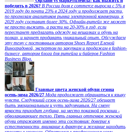
Офлайн vs маркетплейсы: как выжить и
победить в 2026?
В России доля e commerce выросла с 5% в
2019 году до почти 23% в 2024 году и продолжает расти,
по прогнозам аналитиков рынка электронной коммерции, к
2029 году составит более 30%. Офлайн-ритейл же может
не просто выжить, а расти на 20-30% в год, если
перестанет предлагать одежду на вешалках и обувь на
полках, и начнет продавать уникальный опыт. Обсуждаем
эту тему с постоянным автором Shoes Report Еленой
Виноградовой, экспертом по закупкам и продажам в fashion-
бизнесе, автором блога для ритейла и байеров Fashion
Business Blog.
Главные цвета женской обуви сезона
осень-зима 2026/27
Мода продолжает обращаться к языку
чувств. Следующий сезон осень-зима 2026/27 обещает
быть эмоциональным и чуть задумчивым. На смену
яркости приходит глубина, на место показной роскоши -
обволакивающее тепло. Пять главных оттенков женской
обуви отражают именно эти состояния: доверие к
естественности, внимание к фактуре и желание находить
красоту в нюансах. Обратимся к профессиональному