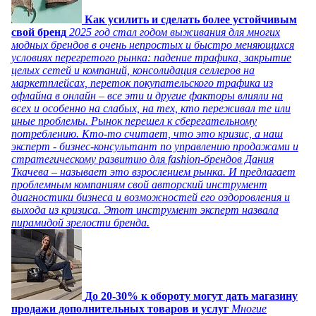
Как усилить и сделать более устойчивым
свой бренд
2025 год стал годом выживания для многих
модных брендов в очень непростых и быстро меняющихся
условиях перегретого рынка: падение трафика, закрытие
целых сетей и компаний, консолидация селлеров на
маркетплейсах, переток покупательского трафика из
офлайна в онлайн – все эти и другие факторы влияли на
всех и особенно на слабых, на тех, кто переживал те или
иные проблемы. Рынок перешел к сберегательному
потреблению. Кто-то считает, что это кризис, а наш
эксперт - бизнес-консультант по управлению продажами и
стратегическому развитию для fashion-брендов Дания
Ткачева – называет это взрослением рынка. И предлагает
проблемным компаниям свой авторский инструмент
диагностики бизнеса и возможностей его оздоровления и
выхода из кризиса. Этот инструмент эксперт назвала
пирамидой зрелости бренда.
До 20-30% к обороту могут дать магазину
продажи дополнительных товаров и услуг
Многие