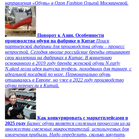
направления «Обувь» в Ozon Fashion Ольгой Москвичевой.
Поворот к Азии. Особенности
производства обуви на фабрике в Китае
Поиск
партнерской фабрики для производства обуви – процесс
непростой. Сегодня многие российские бренды отшивают
свои коллекции на фабриках в Китае. В концепцию
основанного в 2019 году бренда женской обуви N.early
N.aked легла идея выпуска туфель, походящих для танцев, с
идеальной посадкой по ноге. Первоначально обувь
отшивалась в Европе, но уже в 2022 году производство
обуви перенесли в Китай.
Как конкурировать с маркетплейсами в
2025 году
Бизнес обуви является сложным процессом из-за
множества смежных микростратегий, используемых для
извлечения прибыли. Надо определить, сколько закупить