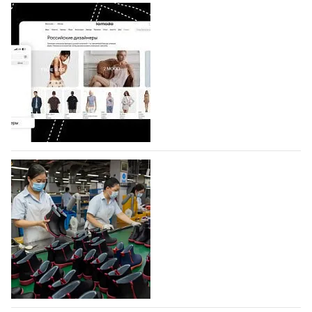
BALLINA представит свои новинки на Euro
Shoes
Компания BALLINA Guangzhou Lihuang Footwear
Co., Ltd., основанная в 2011 году и расположенная в
Гуанчжоу, столице моды Китая, является
профессиональной обувной компанией,
объединяющей разработку, производство и…
07.08.2026
108
На платформе Lamoda - новый раздел и
условия продвижения локальных
дизайнерских марок
Российский маркетплейс Lamoda решил обновить
раздел для продажи продукции локальных
дизайнерских марок одежды, обуви и аксессуаров.
Бренды также получат маркетинговую…
06.08.2026
406