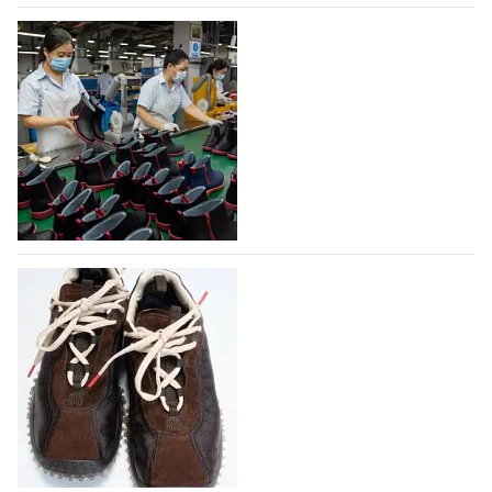
07.08.2026
603
На платформе Lamoda - новый раздел и
условия продвижения локальных
дизайнерских марок
Российский маркетплейс Lamoda решил обновить
раздел для продажи продукции локальных
дизайнерских марок одежды, обуви и аксессуаров.
Бренды также получат маркетинговую…
06.08.2026
784
Объем мирового производства обуви в
2025 году практически не увеличился
В 2025 году мировое производство обуви
практически не изменилось, зафиксировав
незначительный рост на 0,1% до 24,6 млрд пар, -
данные опубликованы в аналитическом вестнике
«Всемирный ежегодник обуви 2026», Португальской