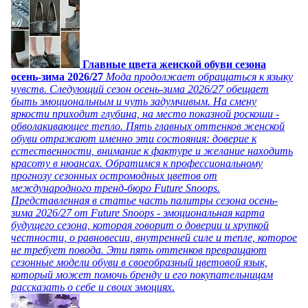
Главные цвета женской обуви сезона
осень-зима 2026/27
Мода продолжает обращаться к языку
чувств. Следующий сезон осень-зима 2026/27 обещает
быть эмоциональным и чуть задумчивым. На смену
яркости приходит глубина, на место показной роскоши -
обволакивающее тепло. Пять главных оттенков женской
обуви отражают именно эти состояния: доверие к
естественности, внимание к фактуре и желание находить
красоту в нюансах. Обратимся к профессиональному
прогнозу сезонных остромодных цветов от
международного тренд-бюро Future Snoops.
Представленная в статье часть палитры сезона осень-
зима 2026/27 от Future Snoops - эмоциональная карта
будущего сезона, которая говорит о доверии и хрупкой
честности, о равновесии, внутренней силе и тепле, которое
не требует повода. Эти пять оттенков превращают
сезонные модели обуви в своеобразный цветовой язык,
который может помочь бренду и его покупательницам
рассказать о себе и своих эмоциях.