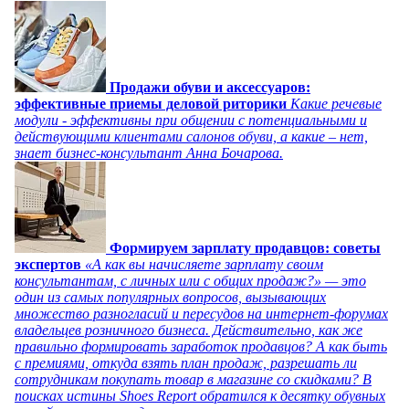
Продажи обуви и аксессуаров:
эффективные приемы деловой риторики
Какие речевые
модули - эффективны при общении с потенциальными и
действующими клиентами салонов обуви, а какие – нет,
знает бизнес-консультант Анна Бочарова.
Формируем зарплату продавцов: советы
экспертов
«А как вы начисляете зарплату своим
консультантам, с личных или с общих продаж?» — это
один из самых популярных вопросов, вызывающих
множество разногласий и пересудов на интернет-форумах
владельцев розничного бизнеса. Действительно, как же
правильно формировать заработок продавцов? А как быть
с премиями, откуда взять план продаж, разрешать ли
сотрудникам покупать товар в магазине со скидками? В
поисках истины Shoes Report обратился к десятку обувных