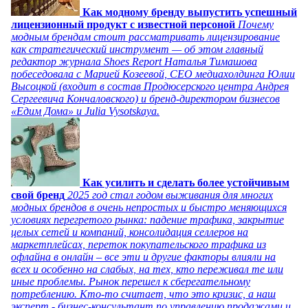
Как модному бренду выпустить успешный
лицензионный продукт с известной персоной
Почему
модным брендам стоит рассматривать лицензирование
как стратегический инструмент — об этом главный
редактор журнала Shoes Report Наталья Тимашова
побеседовала с Марией Козеевой, СЕО медиахолдинга Юлии
Высоцкой (входит в состав Продюсерского центра Андрея
Сергеевича Кончаловского) и бренд-директором бизнесов
«Едим Дома» и Julia Vysotskaya.
Как усилить и сделать более устойчивым
свой бренд
2025 год стал годом выживания для многих
модных брендов в очень непростых и быстро меняющихся
условиях перегретого рынка: падение трафика, закрытие
целых сетей и компаний, консолидация селлеров на
маркетплейсах, переток покупательского трафика из
офлайна в онлайн – все эти и другие факторы влияли на
всех и особенно на слабых, на тех, кто переживал те или
иные проблемы. Рынок перешел к сберегательному
потреблению. Кто-то считает, что это кризис, а наш
эксперт - бизнес-консультант по управлению продажами и