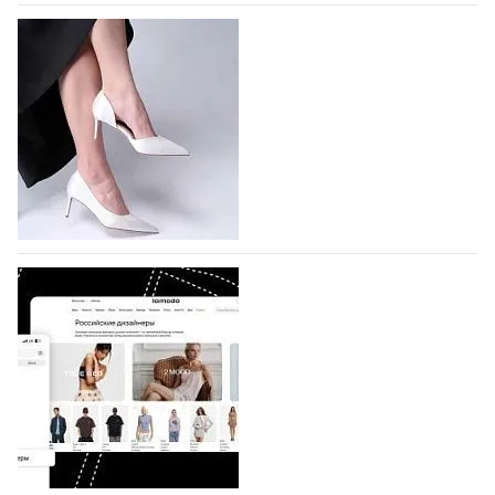
На участие в Московской неделе моды
подано 1047 заявок
На участие в седьмой Московской неделе моды,
которая пройдет в российской столице с 26 сентября
по 1 октября, уже подано 1047 заявок. Примерно
половину из них (494) прислали дизайнеры,
коллекции которых не были представлены в…
07.08.2026
737
BALLINA представит свои новинки на Euro
Shoes
Компания BALLINA Guangzhou Lihuang Footwear
Co., Ltd., основанная в 2011 году и расположенная в
Гуанчжоу, столице моды Китая, является
профессиональной обувной компанией,
объединяющей разработку, производство и…