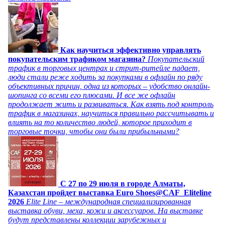
Как научиться эффективно управлять
покупательским трафиком магазина?
Покупательский
трафик в торговых центрах и стрит-ритейле падает,
люди стали реже ходить за покупками в офлайн по ряду
объективных причин, одна из которых – удобство онлайн-
шопинга со всеми его плюсами. И все же офлайн
продолжает жить и развиваться. Как взять под контроль
трафик в магазинах, научиться правильно рассчитывать и
влиять на то количество людей, которое приходит в
торговые точки, чтобы они были прибыльными?
C 27 по 29 июля в городе Алматы,
Казахстан пройдет выставка Euro Shoes@CAF_Eliteline
2026
Elite Line – международная специализированная
выставка обуви, меха, кожи и аксессуаров. На выставке
будут представлены коллекции зарубежных и