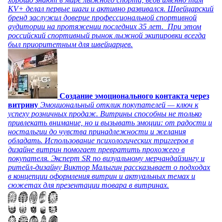
KV+ делал первые шаги и активно развивался. Швейцарский
бренд заслужил доверие профессиональной спортивной
аудитории на протяжении последних 35 лет. При этом
российский спортивный рынок лыжной экипировки всегда
был приоритетным для швейцарцев.
Создание эмоционального контакта через
витрину
Эмоциональный отклик покупателей — ключ к
успеху розничных продаж. Витрины способны не только
привлекать внимание, но и вызывать эмоции: от радости и
ностальгии до чувства принадлежности и желания
обладать. Использование психологических триггеров в
дизайне витрин помогает превратить прохожего в
покупателя. Эксперт SR по визуальному мерчандайзингу и
ритейл-дизайну Виктор Малыгин рассказывает о подходах
в концепции оформления витрин и актуальных темах и
сюжетах для презентации товара в витринах.