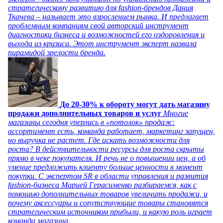
стратегическому развитию для fashion-брендов Дания
Ткачева – называет это взрослением рынка. И предлагает
проблемным компаниям свой авторский инструмент
диагностики бизнеса и возможностей его оздоровления и
выхода из кризиса. Этот инструмент эксперт назвала
пирамидой зрелости бренда.
До 20-30% к обороту могут дать магазину
продажи дополнительных товаров и услуг
Многие
магазины сегодня уперлись в «потолок» продаж:
ассортимент есть, команда работает, маркетинг запущен,
но выручка не растет. Где искать возможности для
роста? В действительности ресурсы для роста скрыты
прямо в чеке покупателя. И речь не о повышении цен, а об
умение предложить клиенту больше ценности в момент
покупки. С экспертом SR в области управления и развития
fashion-бизнеса Марией Герасименко разбираемся, как с
помощью дополнительных товаров увеличить продажи, и
почему аксессуары и сопутствующие товары становятся
стратегическим источником прибыли, и какую роль играет
команда магазина.