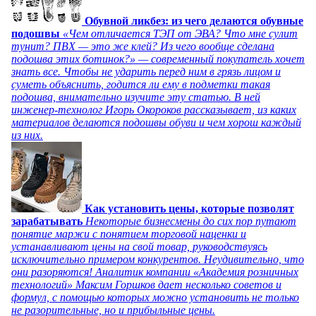
Обувной ликбез: из чего делаются обувные
подошвы
«Чем отличается ТЭП от ЭВА? Что мне сулит
тунит? ПВХ — это же клей? Из чего вообще сделана
подошва этих ботинок?» — современный покупатель хочет
знать все. Чтобы не ударить перед ним в грязь лицом и
суметь объяснить, годится ли ему в подметки такая
подошва, внимательно изучите эту статью. В ней
инженер-технолог Игорь Окороков рассказывает, из каких
материалов делаются подошвы обуви и чем хорош каждый
из них.
Как установить цены, которые позволят
зарабатывать
Некоторые бизнесмены до сих пор путают
понятие маржи с понятием торговой наценки и
устанавливают цены на свой товар, руководствуясь
исключительно примером конкурентов. Неудивительно, что
они разоряются! Аналитик компании «Академия розничных
технологий» Максим Горшков дает несколько советов и
формул, с помощью которых можно установить не только
не разорительные, но и прибыльные цены.