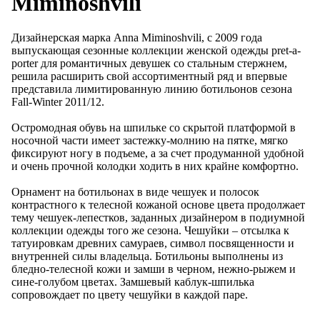
Miminoshvili
Дизайнерская марка Anna Miminoshvili, с 2009 года
выпускающая сезонные коллекции женской одежды pret-a-
porter для романтичных девушек со стальным стержнем,
решила расширить свой ассортиментный ряд и впервые
представила лимитированную линию ботильонов сезона
Fall-Winter 2011/12.
Остромодная обувь на шпильке со скрытой платформой в
носочной части имеет застежку-молнию на пятке, мягко
фиксируют ногу в подъеме, а за счет продуманной удобной
и очень прочной колодки ходить в них крайне комфортно.
Орнамент на ботильонах в виде чешуек и полосок
контрастного к телесной кожаной основе цвета продолжает
тему чешуек-лепестков, заданных дизайнером в подиумной
коллекции одежды того же сезона. Чешуйки – отсылка к
татуировкам древних самураев, символ посвященности и
внутренней силы владельца. Ботильоны выполнены из
бледно-телесной кожи и замши в черном, нежно-рыжем и
сине-голубом цветах. Замшевый каблук-шпилька
сопровождает по цвету чешуйки в каждой паре.