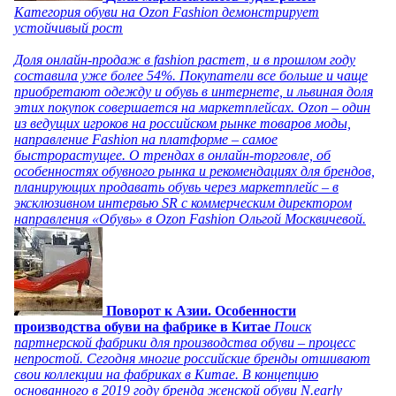
Категория обуви на Ozon Fashion демонстрирует
устойчивый рост
Доля онлайн-продаж в fashion растет, и в прошлом году
составила уже более 54%. Покупатели все больше и чаще
приобретают одежду и обувь в интернете, и львиная доля
этих покупок совершается на маркетплейсах. Ozon – один
из ведущих игроков на российском рынке товаров моды,
направление Fashion на платформе – самое
быстрорастущее. О трендах в онлайн-торговле, об
особенностях обувного рынка и рекомендациях для брендов,
планирующих продавать обувь через маркетплейс – в
эксклюзивном интервью SR с коммерческим директором
направления «Обувь» в Ozon Fashion Ольгой Москвичевой.
Поворот к Азии. Особенности
производства обуви на фабрике в Китае
Поиск
партнерской фабрики для производства обуви – процесс
непростой. Сегодня многие российские бренды отшивают
свои коллекции на фабриках в Китае. В концепцию
основанного в 2019 году бренда женской обуви N.early