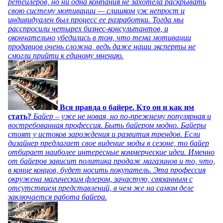
ретейлеров, но ни одна компания не захотела раскрывать
свою систему мотивации — слишком уж непрост и
индивидуален был процесс ее разработки. Тогда мы
расспросили четырех бизнес-консультантов, и
окончательно убедились в том, что тема мотивации
продавцов очень сложна, ведь даже наши эксперты не
смогли прийти к единому мнению.
Вся правда о байере. Кто он и как им
стать?
Байер – уже не новая, но по-прежнему популярная и
востребованная профессия. Быть байером модно. Байеры
стоят у истоков зарождения и развития трендов. Если
дизайнер предлагает свое видение моды в сезоне, то байер
отбирает наиболее интересные коммерческие идеи. Именно
от байеров зависит политика продаж магазинов и то, что,
в конце концов, будет носить покупатель. Эта профессия
окружена магическим флером, зачастую, связанным с
отсутствием представлений, в чем же на самом деле
заключается работа байера.