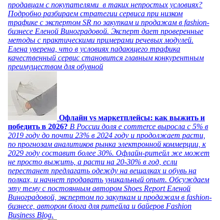
продавцам с покупателями в таких непростых условиях?
Подробно разбираем стратегии сервиса при низком
трафике с экспертом SR по закупкам и продажам в fashion-
бизнесе Еленой Виноградовой. Эксперт дает проверенные
методы с практическими примерами речевых модулей.
Елена уверена, что в условиях падающего трафика
качественный сервис становится главным конкурентным
преимуществом для обувной
Офлайн vs маркетплейсы: как выжить и
победить в 2026?
В России доля e commerce выросла с 5% в
2019 году до почти 23% в 2024 году и продолжает расти,
по прогнозам аналитиков рынка электронной коммерции, к
2029 году составит более 30%. Офлайн-ритейл же может
не просто выжить, а расти на 20-30% в год, если
перестанет предлагать одежду на вешалках и обувь на
полках, и начнет продавать уникальный опыт. Обсуждаем
эту тему с постоянным автором Shoes Report Еленой
Виноградовой, экспертом по закупкам и продажам в fashion-
бизнесе, автором блога для ритейла и байеров Fashion
Business Blog.