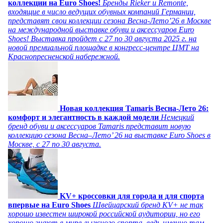
коллекции на Euro Shoes!
Бренды Rieker и Remonte,
входящие в число ведущих обувных компаний Германии,
представят свои коллекции сезона Весна-Лето’26 в Москве
на международной выставке обуви и аксессуаров Euro
Shoes! Выставка пройдет c 27 по 30 августа 2025 г. на
новой премиальной площадке в конгресс-центре ЦМТ на
Краснопресненской набережной.
Новая коллекция Tamaris Весна-Лето 26:
комфорт и элегантность в каждой модели
Немецкий
бренд обуви и аксессуаров Tamaris представит новую
коллекцию сезона Весна–Лето’ 26 на выставке Euro Shoes в
Москве, с 27 по 30 августа.
KV+ кроссовки для города и для спорта
впервые на Euro Shoes
Швейцарский бренд KV+ не так
хорошо известен широкой российской аудитории, но его
хорошо знают в мире лыжного спорта, ведь именно там