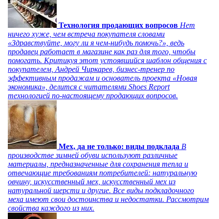
Технология продающих вопросов
Нет
ничего хуже, чем встреча покупателя словами
«Здравствуйте, могу ли я чем-нибудь помочь?», ведь
продавец работает в магазине как раз для того, чтобы
помогать. Критикуя этот устоявшийся шаблон общения с
покупателем, Андрей Чиркарев, бизнес-тренер по
эффективным продажам и основатель проекта «Новая
экономика», делится с читателями Shoes Report
технологией по-настоящему продающих вопросов.
Мех, да не только: виды подклада
В
производстве зимней обуви используют различные
материалы, предназначенные для сохранения тепла и
отвечающие требованиям потребителей: натуральную
овчину, искусственный мех, искусственный мех из
натуральной шерсти и другие. Все виды подкладочного
меха имеют свои достоинства и недостатки. Рассмотрим
свойства каждого из них.