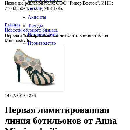
Название рекламодателя: ООО "Рикер Восток", ИНН:
7703335074, erid: LjN8K37Ko
Дизайн
Акценты
Главная
Тренды
Новости обувного бизнеса
Истории обуви
Первая лимитированная линия ботильонов от Anna
Miminoshvili
Производство
14.02.2012
4298
Первая лимитированная
линия ботильонов от Anna