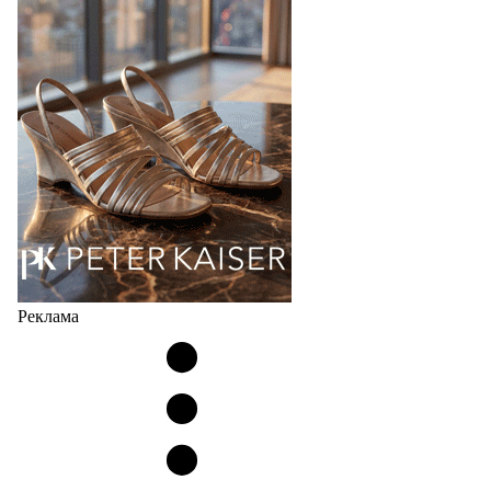
соответствует сегодняшнему тренду на
сникерины (гибридный вариант балеток и
кроссовок обтекаемой формы и с тонкой подошвой).
Но в модели Miu Miu Bubble присутствует еще и…
05.08.2026
3057
Реклама