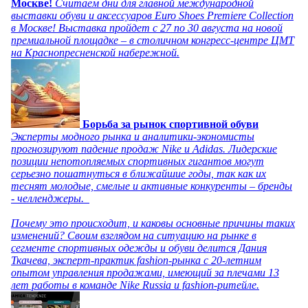
Москве!
Считаем дни для главной международной
выставки обуви и аксессуаров Euro Shoes Premiere Collection
в Москве! Выставка пройдет с 27 по 30 августа на новой
премиальной площадке – в столичном конгресс-центре ЦМТ
на Краснопресненской набережной.
Борьба за рынок спортивной обуви
Эксперты модного рынка и аналитики-экономисты
прогнозируют падение продаж Nike и Adidas. Лидерские
позиции непотопляемых спортивных гигантов могут
серьезно пошатнуться в ближайшие годы, так как их
теснят молодые, смелые и активные конкуренты – бренды
- челленджеры.
Почему это происходит, и каковы основные причины таких
изменений? Своим взглядом на ситуацию на рынке в
сегменте спортивных одежды и обуви делится Дания
Ткачева, эксперт-практик fashion-рынка с 20-летним
опытом управления продажами, имеющий за плечами 13
лет работы в команде Nike Russia и fashion-ритейле.