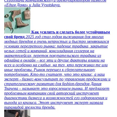
Сергеевича Кончаловского) и бренд-директором бизнесов
«Едим Дома» и Julia Vysotskaya.
Как усилить и сделать более устойчивым
свой бренд
2025 год стал годом выживания для многих
модных брендов в очень непростых и быстро меняющихся
условиях перегретого рынка: падение трафика, закрытие
целых сетей и компаний, консолидация селлеров на
маркетплейсах, переток покупательского трафика из
офлайна в онлайн – все эти и другие факторы влияли на
всех и особенно на слабых, на тех, кто переживал те или
иные проблемы. Рынок перешел к сберегательному
потреблению. Кто-то считает, что это кризис, а наш
эксперт - бизнес-консультант по управлению продажами и
стратегическому развитию для fashion-брендов Дания
Ткачева – называет это взрослением рынка. И предлагает
проблемным компаниям свой авторский инструмент
диагностики бизнеса и возможностей его оздоровления и
выхода из кризиса. Этот инструмент эксперт назвала
пирамидой зрелости бренда.