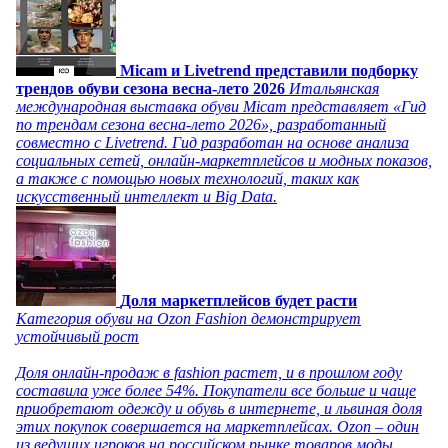
Micam и Livetrend представили подборку
трендов обуви сезона весна-лето 2026
Итальянская
международная выставка обуви Micam представляет «Гид
по трендам сезона весна-лето 2026», разработанный
совместно с Livetrend. Гид разработан на основе анализа
социальных сетей, онлайн-маркетплейсов и модных показов,
а также с помощью новых технологий, таких как
искусственный интеллект и Big Data.
Доля маркетплейсов будет расти
Категория обуви на Ozon Fashion демонстрирует
устойчивый рост
Доля онлайн-продаж в fashion растет, и в прошлом году
составила уже более 54%. Покупатели все больше и чаще
приобретают одежду и обувь в интернете, и львиная доля
этих покупок совершается на маркетплейсах. Ozon – один
из ведущих игроков на российском рынке товаров моды,