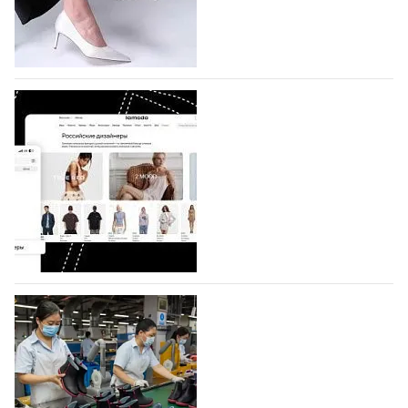
по 1 октября, уже подано 1047 заявок. Примерно
половину из них (494) прислали дизайнеры,
коллекции которых не были представлены в…
07.08.2026
644
BALLINA представит свои новинки на Euro
Shoes
Компания BALLINA Guangzhou Lihuang Footwear
Co., Ltd., основанная в 2011 году и расположенная в
Гуанчжоу, столице моды Китая, является
профессиональной обувной компанией,
объединяющей разработку, производство и…
07.08.2026
504
На платформе Lamoda - новый раздел и
условия продвижения локальных
дизайнерских марок
Российский маркетплейс Lamoda решил обновить