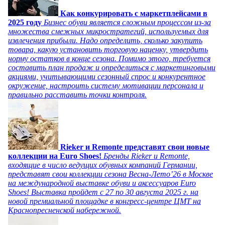
Как конкурировать с маркетплейсами в
2025 году
Бизнес обуви является сложным процессом из-за
множества смежных микростратегий, используемых для
извлечения прибыли. Надо определить, сколько закупить
товара, какую установить торговую наценку, утвердить
норму остатков в конце сезона. Помимо этого, требуется
составить план продаж и определиться с маркетинговыми
акциями, учитывающими сезонный спрос и конкурентное
окружение, настроить систему мотивации персонала и
правильно расставить точки контроля.
Rieker и Remonte представят свои новые
коллекции на Euro Shoes!
Бренды Rieker и Remonte,
входящие в число ведущих обувных компаний Германии,
представят свои коллекции сезона Весна-Лето’26 в Москве
на международной выставке обуви и аксессуаров Euro
Shoes! Выставка пройдет c 27 по 30 августа 2025 г. на
новой премиальной площадке в конгресс-центре ЦМТ на
Краснопресненской набережной.