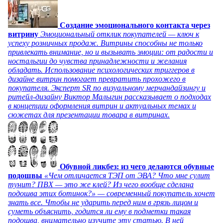
Создание эмоционального контакта через
витрину
Эмоциональный отклик покупателей — ключ к
успеху розничных продаж. Витрины способны не только
привлекать внимание, но и вызывать эмоции: от радости и
ностальгии до чувства принадлежности и желания
обладать. Использование психологических триггеров в
дизайне витрин помогает превратить прохожего в
покупателя. Эксперт SR по визуальному мерчандайзингу и
ритейл-дизайну Виктор Малыгин рассказывает о подходах
в концепции оформления витрин и актуальных темах и
сюжетах для презентации товара в витринах.
Обувной ликбез: из чего делаются обувные
подошвы
«Чем отличается ТЭП от ЭВА? Что мне сулит
тунит? ПВХ — это же клей? Из чего вообще сделана
подошва этих ботинок?» — современный покупатель хочет
знать все. Чтобы не ударить перед ним в грязь лицом и
суметь объяснить, годится ли ему в подметки такая
подошва, внимательно изучите эту статью. В ней