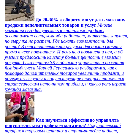
До 20-30% к обороту могут дать магазину
продажи дополнительных товаров и услуг
Многие
магазины сегодня уперлись в «потолок» продаж:
ассортимент есть, команда работает, маркетинг запущен,
но выручка не растет. Где искать возможности для
роста? В действительности ресурсы для роста скрыты
прямо в чеке покупателя. И речь не о повышении цен, а об
умение предложить клиенту больше ценности в момент
покупки. С экспертом SR в области управления и развития
fashion-бизнеса Марией Герасименко разбираемся, как с
помощью дополнительных товаров увеличить продажи, и
почему аксессуары и сопутствующие товары становятся
стратегическим источником прибыли, и какую роль играет
команда магазина.
Как научиться эффективно управлять
покупательским трафиком магазина?
Покупательский
трафик в торговых центрах и стрит-ритейле падает,