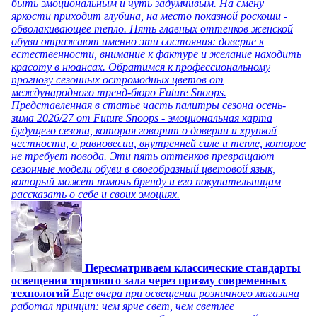
быть эмоциональным и чуть задумчивым. На смену
яркости приходит глубина, на место показной роскоши -
обволакивающее тепло. Пять главных оттенков женской
обуви отражают именно эти состояния: доверие к
естественности, внимание к фактуре и желание находить
красоту в нюансах. Обратимся к профессиональному
прогнозу сезонных остромодных цветов от
международного тренд-бюро Future Snoops.
Представленная в статье часть палитры сезона осень-
зима 2026/27 от Future Snoops - эмоциональная карта
будущего сезона, которая говорит о доверии и хрупкой
честности, о равновесии, внутренней силе и тепле, которое
не требует повода. Эти пять оттенков превращают
сезонные модели обуви в своеобразный цветовой язык,
который может помочь бренду и его покупательницам
рассказать о себе и своих эмоциях.
Пересматриваем классические стандарты
освещения торгового зала через призму современных
технологий
Еще вчера при освещении розничного магазина
работал принцип: чем ярче свет, чем светлее