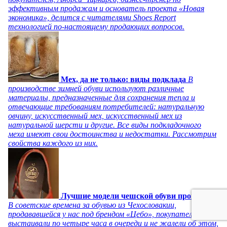
эффективным продажам и основатель проекта «Новая
экономика», делится с читателями Shoes Report
технологией по-настоящему продающих вопросов.
Мех, да не только: виды подклада
В
производстве зимней обуви используют различные
материалы, предназначенные для сохранения тепла и
отвечающие требованиям потребителей: натуральную
овчину, искусственный мех, искусственный мех из
натуральной шерсти и другие. Все виды подкладочного
меха имеют свои достоинства и недостатки. Рассмотрим
свойства каждого из них.
Лучшие модели чешской обуви прошлого
В советские времена за обувью из Чехословакии,
продававшейся у нас под брендом «Цебо», покупатели
выстаивали по четыре часа в очереди и не жалели об этом,