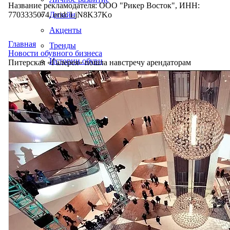
Название рекламодателя: ООО "Рикер Восток", ИНН:
7703335074, erid: LjN8K37Ko
Дизайн
Акценты
Главная
Тренды
Новости обувного бизнеса
Истории обуви
Питерская «Галерея» пошла навстречу арендаторам
Производство