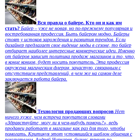
Вся правда о байере. Кто он и как им
стать?
Байер – уже не новая, но по-прежнему популярная и
востребованная профессия. Быть байером модно. Байеры
стоят у истоков зарождения и развития трендов. Если
дизайнер предлагает свое видение моды в сезоне, то байер
отбирает наиболее интересные коммерческие идеи. Именно
от байеров зависит политика продаж магазинов и то, что,
в конце концов, будет носить покупатель. Эта профессия
окружена магическим флером, зачастую, связанным с
отсутствием представлений, в чем же на самом деле
заключается работа байера.
Технология продающих вопросов
Нет
ничего хуже, чем встреча покупателя словами
«Здравствуйте, могу ли я чем-нибудь помочь?», ведь
продавец работает в магазине как раз для того, чтобы
помогать. Критикуя этот устоявшийся шаблон общения с
покупателем, Андрей Чиркарев, бизнес-тренер по