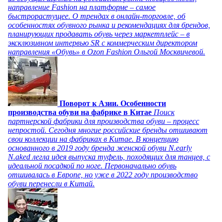
направление Fashion на платформе – самое
быстрорастущее. О трендах в онлайн-торговле, об
особенностях обувного рынка и рекомендациях для брендов,
планирующих продавать обувь через маркетплейс – в
эксклюзивном интервью SR с коммерческим директором
направления «Обувь» в Ozon Fashion Ольгой Москвичевой.
Поворот к Азии. Особенности
производства обуви на фабрике в Китае
Поиск
партнерской фабрики для производства обуви – процесс
непростой. Сегодня многие российские бренды отшивают
свои коллекции на фабриках в Китае. В концепцию
основанного в 2019 году бренда женской обуви N.early
N.aked легла идея выпуска туфель, походящих для танцев, с
идеальной посадкой по ноге. Первоначально обувь
отшивалась в Европе, но уже в 2022 году производство
обуви перенесли в Китай.