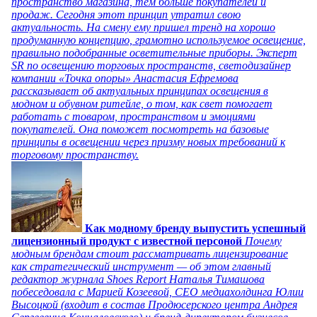
пространство магазина, тем больше покупателей и
продаж. Сегодня этот принцип утратил свою
актуальность. На смену ему пришел тренд на хорошо
продуманную концепцию, грамотно используемое освещение,
правильно подобранные осветительные приборы. Эксперт
SR по освещению торговых пространств, светодизайнер
компании «Точка опоры» Анастасия Ефремова
рассказывает об актуальных принципах освещения в
модном и обувном ритейле, о том, как свет помогает
работать с товаром, пространством и эмоциями
покупателей. Она поможет посмотреть на базовые
принципы в освещении через призму новых требований к
торговому пространству.
Как модному бренду выпустить успешный
лицензионный продукт с известной персоной
Почему
модным брендам стоит рассматривать лицензирование
как стратегический инструмент — об этом главный
редактор журнала Shoes Report Наталья Тимашова
побеседовала с Марией Козеевой, СЕО медиахолдинга Юлии
Высоцкой (входит в состав Продюсерского центра Андрея