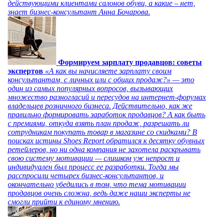
действующими клиентами салонов обуви, а какие – нет,
знает бизнес-консультант Анна Бочарова.
Формируем зарплату продавцов: советы
экспертов
«А как вы начисляете зарплату своим
консультантам, с личных или с общих продаж?» — это
один из самых популярных вопросов, вызывающих
множество разногласий и пересудов на интернет-форумах
владельцев розничного бизнеса. Действительно, как же
правильно формировать заработок продавцов? А как быть
с премиями, откуда взять план продаж, разрешать ли
сотрудникам покупать товар в магазине со скидками? В
поисках истины Shoes Report обратился к десятку обувных
ретейлеров, но ни одна компания не захотела раскрывать
свою систему мотивации — слишком уж непрост и
индивидуален был процесс ее разработки. Тогда мы
расспросили четырех бизнес-консультантов, и
окончательно убедились в том, что тема мотивации
продавцов очень сложна, ведь даже наши эксперты не
смогли прийти к единому мнению.