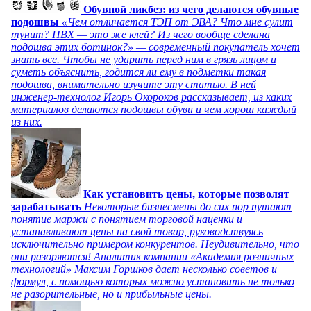
Обувной ликбез: из чего делаются обувные
подошвы
«Чем отличается ТЭП от ЭВА? Что мне сулит
тунит? ПВХ — это же клей? Из чего вообще сделана
подошва этих ботинок?» — современный покупатель хочет
знать все. Чтобы не ударить перед ним в грязь лицом и
суметь объяснить, годится ли ему в подметки такая
подошва, внимательно изучите эту статью. В ней
инженер-технолог Игорь Окороков рассказывает, из каких
материалов делаются подошвы обуви и чем хорош каждый
из них.
Как установить цены, которые позволят
зарабатывать
Некоторые бизнесмены до сих пор путают
понятие маржи с понятием торговой наценки и
устанавливают цены на свой товар, руководствуясь
исключительно примером конкурентов. Неудивительно, что
они разоряются! Аналитик компании «Академия розничных
технологий» Максим Горшков дает несколько советов и
формул, с помощью которых можно установить не только
не разорительные, но и прибыльные цены.