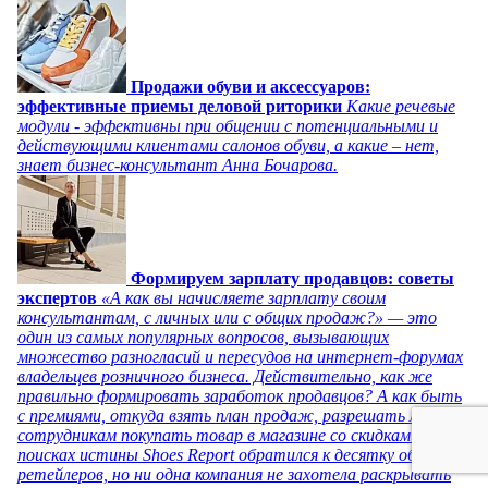
Продажи обуви и аксессуаров:
эффективные приемы деловой риторики
Какие речевые
модули - эффективны при общении с потенциальными и
действующими клиентами салонов обуви, а какие – нет,
знает бизнес-консультант Анна Бочарова.
Формируем зарплату продавцов: советы
экспертов
«А как вы начисляете зарплату своим
консультантам, с личных или с общих продаж?» — это
один из самых популярных вопросов, вызывающих
множество разногласий и пересудов на интернет-форумах
владельцев розничного бизнеса. Действительно, как же
правильно формировать заработок продавцов? А как быть
с премиями, откуда взять план продаж, разрешать ли
сотрудникам покупать товар в магазине со скидками? В
поисках истины Shoes Report обратился к десятку обувных
ретейлеров, но ни одна компания не захотела раскрывать