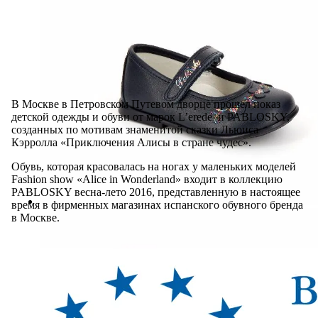
В Москве в Петровском Путевом дворце прошел показ
детской одежды и обуви от марок L’erede и PABLOSKY,
созданных по мотивам знаменитой сказки Льюиса
Кэрролла «Приключения Алисы в стране чудес».
Обувь, которая красовалась на ногах у маленьких моделей
Fashion show «Alice in Wonderland» входит в коллекцию
PABLOSKY весна-лето 2016, представленную в настоящее
время в фирменных магазинах испанского обувного бренда
в Москве.