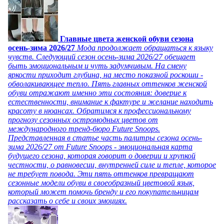
Главные цвета женской обуви сезона
осень-зима 2026/27
Мода продолжает обращаться к языку
чувств. Следующий сезон осень-зима 2026/27 обещает
быть эмоциональным и чуть задумчивым. На смену
яркости приходит глубина, на место показной роскоши -
обволакивающее тепло. Пять главных оттенков женской
обуви отражают именно эти состояния: доверие к
естественности, внимание к фактуре и желание находить
красоту в нюансах. Обратимся к профессиональному
прогнозу сезонных остромодных цветов от
международного тренд-бюро Future Snoops.
Представленная в статье часть палитры сезона осень-
зима 2026/27 от Future Snoops - эмоциональная карта
будущего сезона, которая говорит о доверии и хрупкой
честности, о равновесии, внутренней силе и тепле, которое
не требует повода. Эти пять оттенков превращают
сезонные модели обуви в своеобразный цветовой язык,
который может помочь бренду и его покупательницам
рассказать о себе и своих эмоциях.