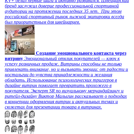
KV+ делал первые шаги и активно развивался. Швейцарский
бренд заслужил доверие профессиональной спортивной
аудитории на протяжении последних 35 лет. При этом
российский спортивный рынок лыжной экипировки всегда
был приоритетным для швейцарцев.
Создание эмоционального контакта через
витрину
Эмоциональный отклик покупателей — ключ к
успеху розничных продаж. Витрины способны не только
привлекать внимание, но и вызывать эмоции: от радости и
ностальгии до чувства принадлежности и желания
обладать. Использование психологических триггеров в
дизайне витрин помогает превратить прохожего в
покупателя. Эксперт SR по визуальному мерчандайзингу и
ритейл-дизайну Виктор Малыгин рассказывает о подходах
в концепции оформления витрин и актуальных темах и
сюжетах для презентации товара в витринах.