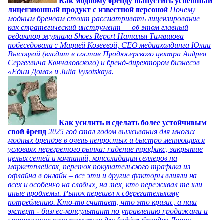
Как модному бренду выпустить успешный
лицензионный продукт с известной персоной
Почему
модным брендам стоит рассматривать лицензирование
как стратегический инструмент — об этом главный
редактор журнала Shoes Report Наталья Тимашова
побеседовала с Марией Козеевой, СЕО медиахолдинга Юлии
Высоцкой (входит в состав Продюсерского центра Андрея
Сергеевича Кончаловского) и бренд-директором бизнесов
«Едим Дома» и Julia Vysotskaya.
Как усилить и сделать более устойчивым
свой бренд
2025 год стал годом выживания для многих
модных брендов в очень непростых и быстро меняющихся
условиях перегретого рынка: падение трафика, закрытие
целых сетей и компаний, консолидация селлеров на
маркетплейсах, переток покупательского трафика из
офлайна в онлайн – все эти и другие факторы влияли на
всех и особенно на слабых, на тех, кто переживал те или
иные проблемы. Рынок перешел к сберегательному
потреблению. Кто-то считает, что это кризис, а наш
эксперт - бизнес-консультант по управлению продажами и
стратегическому развитию для fashion-брендов Дания