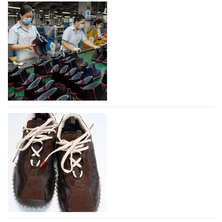
На платформе Lamoda - новый раздел и
условия продвижения локальных
дизайнерских марок
Российский маркетплейс Lamoda решил обновить
раздел для продажи продукции локальных
дизайнерских марок одежды, обуви и аксессуаров.
Бренды также получат маркетинговую…
06.08.2026
453
Объем мирового производства обуви в
2025 году практически не увеличился
В 2025 году мировое производство обуви
практически не изменилось, зафиксировав
незначительный рост на 0,1% до 24,6 млрд пар, -
данные опубликованы в аналитическом вестнике
«Всемирный ежегодник обуви 2026», Португальской
ассоциацией…