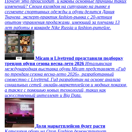
Почему это происходит, и каковы основные причины таких
изменений? Своим взглядом на ситуацию на рынке в
сегменте спортивных одежды и обуви делится Дания
Ткачева, эксперт-практик fashion-рынка с 20-летним
опытом управления продажами, имеющий за плечами 13
лет работы в команде Nike Russia и fashion-ритейле.
Micam и Livetrend представили подборку
трендов обуви сезона весна-лето 2026
Итальянская
международная выставка обуви Micam представляет «Гид
по трендам сезона весна-лето 2026», разработанный
совместно с Livetrend. Гид разработан на основе анализа
социальных сетей, онлайн-маркетплейсов и модных показов,
а также с помощью новых технологий, таких как
искусственный интеллект и Big Data.
Доля маркетплейсов будет расти
Категория обуви на Ozon Fashion демонстрирует