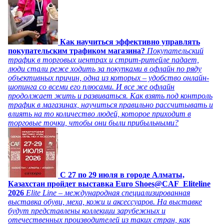
Как научиться эффективно управлять
покупательским трафиком магазина?
Покупательский
трафик в торговых центрах и стрит-ритейле падает,
люди стали реже ходить за покупками в офлайн по ряду
объективных причин, одна из которых – удобство онлайн-
шопинга со всеми его плюсами. И все же офлайн
продолжает жить и развиваться. Как взять под контроль
трафик в магазинах, научиться правильно рассчитывать и
влиять на то количество людей, которое приходит в
торговые точки, чтобы они были прибыльными?
C 27 по 29 июля в городе Алматы,
Казахстан пройдет выставка Euro Shoes@CAF_Eliteline
2026
Elite Line – международная специализированная
выставка обуви, меха, кожи и аксессуаров. На выставке
будут представлены коллекции зарубежных и
отечественных производителей из таких стран, как