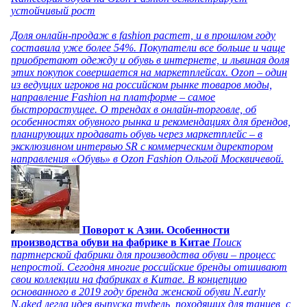
устойчивый рост
Доля онлайн-продаж в fashion растет, и в прошлом году
составила уже более 54%. Покупатели все больше и чаще
приобретают одежду и обувь в интернете, и львиная доля
этих покупок совершается на маркетплейсах. Ozon – один
из ведущих игроков на российском рынке товаров моды,
направление Fashion на платформе – самое
быстрорастущее. О трендах в онлайн-торговле, об
особенностях обувного рынка и рекомендациях для брендов,
планирующих продавать обувь через маркетплейс – в
эксклюзивном интервью SR с коммерческим директором
направления «Обувь» в Ozon Fashion Ольгой Москвичевой.
Поворот к Азии. Особенности
производства обуви на фабрике в Китае
Поиск
партнерской фабрики для производства обуви – процесс
непростой. Сегодня многие российские бренды отшивают
свои коллекции на фабриках в Китае. В концепцию
основанного в 2019 году бренда женской обуви N.early
N.aked легла идея выпуска туфель, походящих для танцев, с