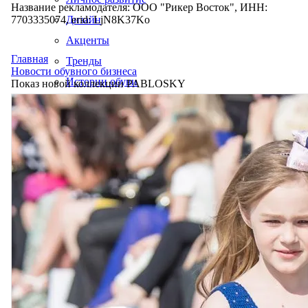
Название рекламодателя: ООО "Рикер Восток", ИНН:
7703335074, erid: LjN8K37Ko
Дизайн
Акценты
Главная
Тренды
Новости обувного бизнеса
Истории обуви
Показ новой коллекции PABLOSKY
Производство