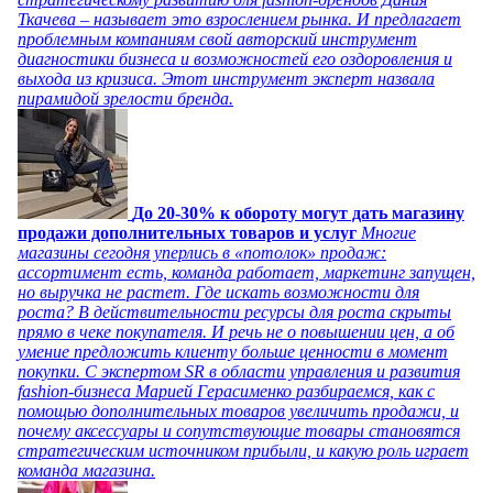
Ткачева – называет это взрослением рынка. И предлагает
проблемным компаниям свой авторский инструмент
диагностики бизнеса и возможностей его оздоровления и
выхода из кризиса. Этот инструмент эксперт назвала
пирамидой зрелости бренда.
До 20-30% к обороту могут дать магазину
продажи дополнительных товаров и услуг
Многие
магазины сегодня уперлись в «потолок» продаж:
ассортимент есть, команда работает, маркетинг запущен,
но выручка не растет. Где искать возможности для
роста? В действительности ресурсы для роста скрыты
прямо в чеке покупателя. И речь не о повышении цен, а об
умение предложить клиенту больше ценности в момент
покупки. С экспертом SR в области управления и развития
fashion-бизнеса Марией Герасименко разбираемся, как с
помощью дополнительных товаров увеличить продажи, и
почему аксессуары и сопутствующие товары становятся
стратегическим источником прибыли, и какую роль играет
команда магазина.