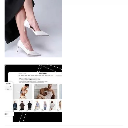
На участие в Московской неделе моды
подано 1047 заявок
На участие в седьмой Московской неделе моды,
которая пройдет в российской столице с 26 сентября
по 1 октября, уже подано 1047 заявок. Примерно
половину из них (494) прислали дизайнеры,
коллекции которых не были представлены в…
07.08.2026
365
BALLINA представит свои новинки на Euro
Shoes
Компания BALLINA Guangzhou Lihuang Footwear
Co., Ltd., основанная в 2011 году и расположенная в
Гуанчжоу, столице моды Китая, является
профессиональной обувной компанией,
объединяющей разработку, производство и…
07.08.2026
282