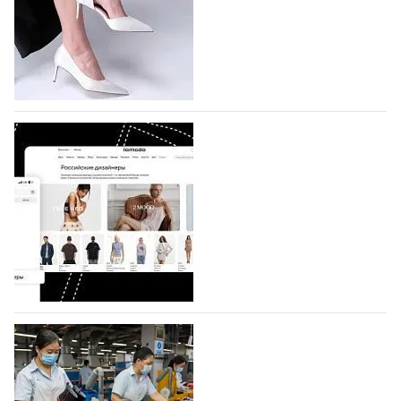
которая пройдет в российской столице с 26 сентября
по 1 октября, уже подано 1047 заявок. Примерно
половину из них (494) прислали дизайнеры,
коллекции которых не были представлены в…
07.08.2026
727
BALLINA представит свои новинки на Euro
Shoes
Компания BALLINA Guangzhou Lihuang Footwear
Co., Ltd., основанная в 2011 году и расположенная в
Гуанчжоу, столице моды Китая, является
профессиональной обувной компанией,
объединяющей разработку, производство и…
07.08.2026
592
На платформе Lamoda - новый раздел и
условия продвижения локальных
дизайнерских марок