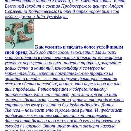
побеседовала с Марией Козеевой, СЕО медиахолдинга Юлии
Высоцкой (входит в состав Продюсерского центра Андрея
Сергеевича Кончаловского) и бренд-директором бизнесов
«Едим Дома» и Julia Vysotskaya.
Как усилить и сделать более устойчивым
свой бренд
2025 год стал годом выживания для многих
модных брендов в очень непростых и быстро меняющихся
условиях перегретого рынка: падение трафика, закрытие
целых сетей и компаний, консолидация селлеров на
маркетплейсах, переток покупательского трафика из
офлайна в онлайн – все эти и другие факторы влияли на
всех и особенно на слабых, на тех, кто переживал те или
иные проблемы. Рынок перешел к сберегательному
потреблению. Кто-то считает, что это кризис, а наш
эксперт - бизнес-консультант по управлению продажами и
стратегическому развитию для fashion-брендов Дания
Ткачева – называет это взрослением рынка. И предлагает
проблемным компаниям свой авторский инструмент
диагностики бизнеса и возможностей его оздоровления и
выхода из кризиса. Этот инструмент эксперт назвала