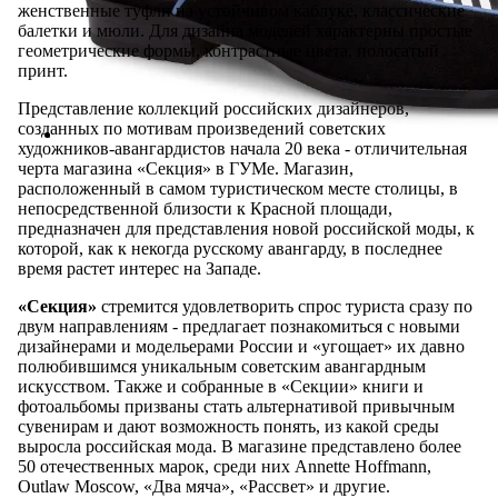
женственные туфли на устойчивом каблуке, классические
балетки и мюли. Для дизайна моделей характерны простые
геометрические формы, контрастные цвета, полосатый
принт.
Представление коллекций российских дизайнеров,
созданных по мотивам произведений советских
художников-авангардистов начала 20 века - отличительная
черта магазина «Секция» в ГУМе. Магазин,
расположенный в самом туристическом месте столицы, в
непосредственной близости к Красной площади,
предназначен для представления новой российской моды, к
которой, как к некогда русскому авангарду, в последнее
время растет интерес на Западе.
«Секция»
стремится удовлетворить спрос туриста сразу по
двум направлениям - предлагает познакомиться с новыми
дизайнерами и модельерами России и «угощает» их давно
полюбившимся уникальным советским авангардным
искусством. Также и собранные в «Секции» книги и
фотоальбомы призваны стать альтернативой привычным
сувенирам и дают возможность понять, из какой среды
выросла российская мода. В магазине представлено более
50 отечественных марок, среди них Annette Hoffmann,
Outlaw Moscow, «Два мяча», «Рассвет» и другие.