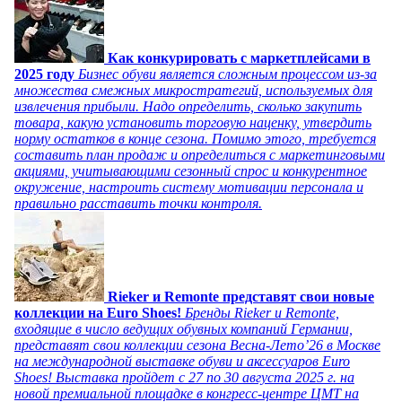
Как конкурировать с маркетплейсами в
2025 году
Бизнес обуви является сложным процессом из-за
множества смежных микростратегий, используемых для
извлечения прибыли. Надо определить, сколько закупить
товара, какую установить торговую наценку, утвердить
норму остатков в конце сезона. Помимо этого, требуется
составить план продаж и определиться с маркетинговыми
акциями, учитывающими сезонный спрос и конкурентное
окружение, настроить систему мотивации персонала и
правильно расставить точки контроля.
Rieker и Remonte представят свои новые
коллекции на Euro Shoes!
Бренды Rieker и Remonte,
входящие в число ведущих обувных компаний Германии,
представят свои коллекции сезона Весна-Лето’26 в Москве
на международной выставке обуви и аксессуаров Euro
Shoes! Выставка пройдет c 27 по 30 августа 2025 г. на
новой премиальной площадке в конгресс-центре ЦМТ на