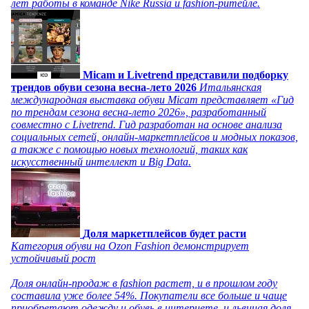
лет работы в команде Nike Russia и fashion-ритейле.
Micam и Livetrend представили подборку
трендов обуви сезона весна-лето 2026
Итальянская
международная выставка обуви Micam представляет «Гид
по трендам сезона весна-лето 2026», разработанный
совместно с Livetrend. Гид разработан на основе анализа
социальных сетей, онлайн-маркетплейсов и модных показов,
а также с помощью новых технологий, таких как
искусственный интеллект и Big Data.
Доля маркетплейсов будет расти
Категория обуви на Ozon Fashion демонстрирует
устойчивый рост
Доля онлайн-продаж в fashion растет, и в прошлом году
составила уже более 54%. Покупатели все больше и чаще
приобретают одежду и обувь в интернете, и львиная доля