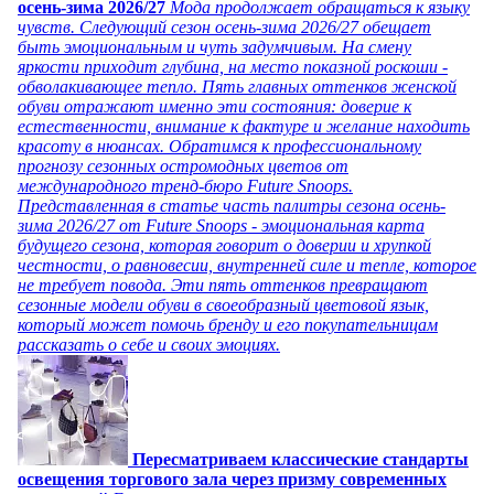
осень-зима 2026/27
Мода продолжает обращаться к языку
чувств. Следующий сезон осень-зима 2026/27 обещает
быть эмоциональным и чуть задумчивым. На смену
яркости приходит глубина, на место показной роскоши -
обволакивающее тепло. Пять главных оттенков женской
обуви отражают именно эти состояния: доверие к
естественности, внимание к фактуре и желание находить
красоту в нюансах. Обратимся к профессиональному
прогнозу сезонных остромодных цветов от
международного тренд-бюро Future Snoops.
Представленная в статье часть палитры сезона осень-
зима 2026/27 от Future Snoops - эмоциональная карта
будущего сезона, которая говорит о доверии и хрупкой
честности, о равновесии, внутренней силе и тепле, которое
не требует повода. Эти пять оттенков превращают
сезонные модели обуви в своеобразный цветовой язык,
который может помочь бренду и его покупательницам
рассказать о себе и своих эмоциях.
Пересматриваем классические стандарты
освещения торгового зала через призму современных