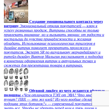
Создание эмоционального контакта через
витрину
Эмоциональный отклик покупателей — ключ к
успеху розничных продаж. Витрины способны не только
привлекать внимание, но и вызывать эмоции: от радости и
ностальгии до чувства принадлежности и желания
обладать. Использование психологических триггеров в
дизайне витрин помогает превратить прохожего в
покупателя. Эксперт SR по визуальному мерчандайзингу и
ритейл-дизайну Виктор Малыгин рассказывает о подходах
в концепции оформления витрин и актуальных темах и
сюжетах для презентации товара в витринах.
Обувной ликбез: из чего делаются обувные
подошвы
«Чем отличается ТЭП от ЭВА? Что мне сулит
тунит? ПВХ — это же клей? Из чего вообще сделана
подошва этих ботинок?» — современный покупатель хочет
знать все. Чтобы не ударить перед ним в грязь лицом и