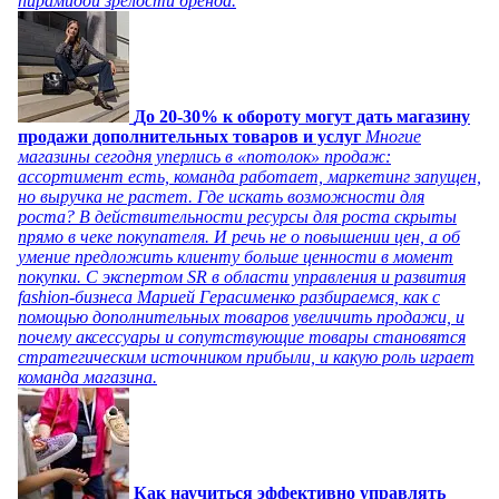
пирамидой зрелости бренда.
До 20-30% к обороту могут дать магазину
продажи дополнительных товаров и услуг
Многие
магазины сегодня уперлись в «потолок» продаж:
ассортимент есть, команда работает, маркетинг запущен,
но выручка не растет. Где искать возможности для
роста? В действительности ресурсы для роста скрыты
прямо в чеке покупателя. И речь не о повышении цен, а об
умение предложить клиенту больше ценности в момент
покупки. С экспертом SR в области управления и развития
fashion-бизнеса Марией Герасименко разбираемся, как с
помощью дополнительных товаров увеличить продажи, и
почему аксессуары и сопутствующие товары становятся
стратегическим источником прибыли, и какую роль играет
команда магазина.
Как научиться эффективно управлять