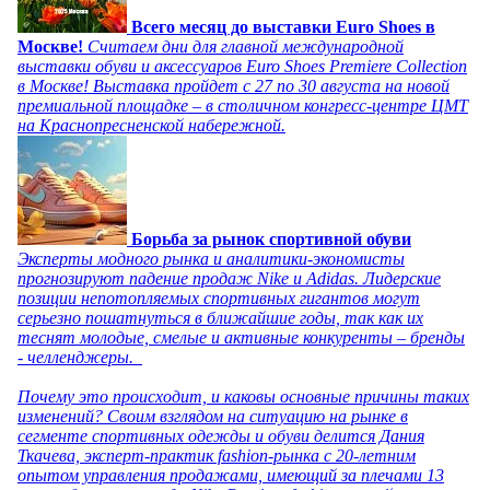
Всего месяц до выставки Euro Shoes в
Москве!
Считаем дни для главной международной
выставки обуви и аксессуаров Euro Shoes Premiere Collection
в Москве! Выставка пройдет с 27 по 30 августа на новой
премиальной площадке – в столичном конгресс-центре ЦМТ
на Краснопресненской набережной.
Борьба за рынок спортивной обуви
Эксперты модного рынка и аналитики-экономисты
прогнозируют падение продаж Nike и Adidas. Лидерские
позиции непотопляемых спортивных гигантов могут
серьезно пошатнуться в ближайшие годы, так как их
теснят молодые, смелые и активные конкуренты – бренды
- челленджеры.
Почему это происходит, и каковы основные причины таких
изменений? Своим взглядом на ситуацию на рынке в
сегменте спортивных одежды и обуви делится Дания
Ткачева, эксперт-практик fashion-рынка с 20-летним
опытом управления продажами, имеющий за плечами 13