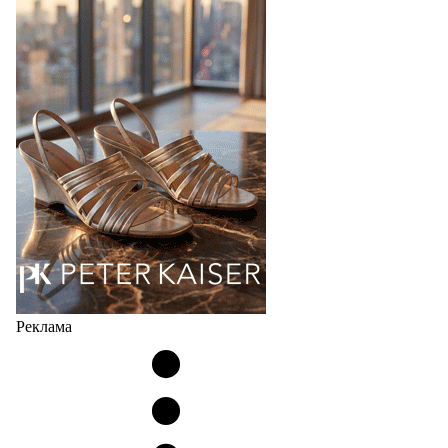
Популярный силуэт бренда,1999 года выпуска,
соответствует сегодняшнему тренду на
сникерины (гибридный вариант балеток и
кроссовок обтекаемой формы и с тонкой подошвой).
Но в модели Miu Miu Bubble присутствует еще и…
05.08.2026
3674
Реклама