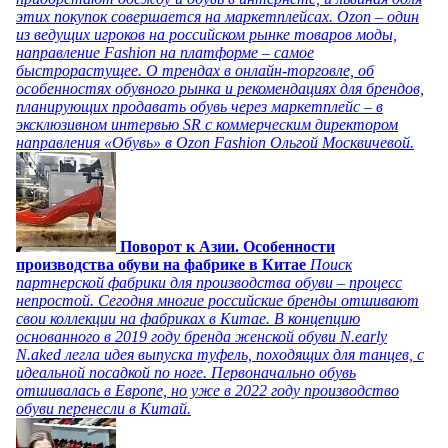
этих покупок совершается на маркетплейсах. Ozon – один
из ведущих игроков на российском рынке товаров моды,
направление Fashion на платформе – самое
быстрорастущее. О трендах в онлайн-торговле, об
особенностях обувного рынка и рекомендациях для брендов,
планирующих продавать обувь через маркетплейс – в
эксклюзивном интервью SR с коммерческим директором
направления «Обувь» в Ozon Fashion Ольгой Москвичевой.
Поворот к Азии. Особенности
производства обуви на фабрике в Китае
Поиск
партнерской фабрики для производства обуви – процесс
непростой. Сегодня многие российские бренды отшивают
свои коллекции на фабриках в Китае. В концепцию
основанного в 2019 году бренда женской обуви N.early
N.aked легла идея выпуска туфель, походящих для танцев, с
идеальной посадкой по ноге. Первоначально обувь
отшивалась в Европе, но уже в 2022 году производство
обуви перенесли в Китай.