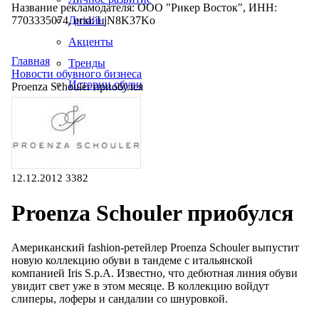
Название рекламодателя: ООО "Рикер Восток", ИНН:
7703335074, erid: LjN8K37Ko
Дизайн
Акценты
Главная
Тренды
Новости обувного бизнеса
Истории обуви
Proenza Schouler приобулся
Производство
12.12.2012
3382
Proenza Schouler приобулся
Американский fashion-ретейлер Proenza Schouler выпустит
новую коллекцию обуви в тандеме с итальянской
компанией Iris S.p.A. Известно, что дебютная линия обуви
увидит свет уже в этом месяце. В коллекцию войдут
слиперы, лоферы и сандалии со шнуровкой.