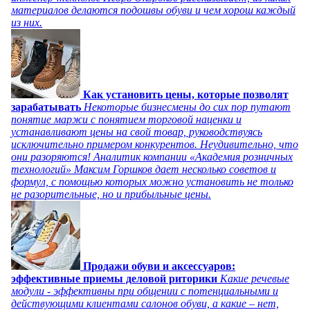
материалов делаются подошвы обуви и чем хорош каждый
из них.
Как установить цены, которые позволят
зарабатывать
Некоторые бизнесмены до сих пор путают
понятие маржи с понятием торговой наценки и
устанавливают цены на свой товар, руководствуясь
исключительно примером конкурентов. Неудивительно, что
они разоряются! Аналитик компании «Академия розничных
технологий» Максим Горшков дает несколько советов и
формул, с помощью которых можно установить не только
не разорительные, но и прибыльные цены.
Продажи обуви и аксессуаров:
эффективные приемы деловой риторики
Какие речевые
модули - эффективны при общении с потенциальными и
действующими клиентами салонов обуви, а какие – нет,