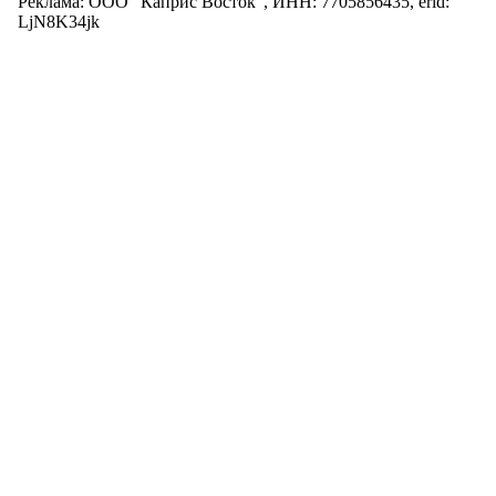
Реклама: ООО "Каприс Восток", ИНН: 7705856435, erid:
LjN8K34jk