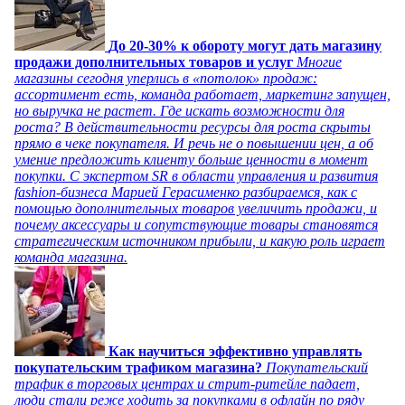
До 20-30% к обороту могут дать магазину
продажи дополнительных товаров и услуг
Многие
магазины сегодня уперлись в «потолок» продаж:
ассортимент есть, команда работает, маркетинг запущен,
но выручка не растет. Где искать возможности для
роста? В действительности ресурсы для роста скрыты
прямо в чеке покупателя. И речь не о повышении цен, а об
умение предложить клиенту больше ценности в момент
покупки. С экспертом SR в области управления и развития
fashion-бизнеса Марией Герасименко разбираемся, как с
помощью дополнительных товаров увеличить продажи, и
почему аксессуары и сопутствующие товары становятся
стратегическим источником прибыли, и какую роль играет
команда магазина.
Как научиться эффективно управлять
покупательским трафиком магазина?
Покупательский
трафик в торговых центрах и стрит-ритейле падает,
люди стали реже ходить за покупками в офлайн по ряду