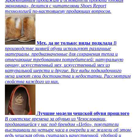
эффективным продажам и основатель проекта «Новая
экономика», делится с читателями Shoes Report
технологией по-настоящему продающих вопросов.
Мех, да не только: виды подклада
В
производстве зимней обуви используют различные
материалы, предназначенные для сохранения тепла и
отвечающие требованиям потребителей: натуральную
овчину, искусственный мех, искусственный мех из
натуральной шерсти и другие. Все виды подкладочного
меха имеют свои достоинства и недостатки. Рассмотрим
свойства каждого из них.
Лучшие модели чешской обуви прошлого
В советские времена за обувью из Чехословакии,
продававшейся у нас под брендом «Цебо», покупатели
выстаивали по четыре часа в очереди и не жалели об этом,
ведь чешская обувь считалась качественной, удобной и