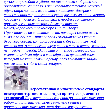
яркости приходит глубина, на место показной роскоши -
обволакивающее тепло. Пять главных оттенков женской
обуви отражают именно эти состояния: доверие к
естественности, внимание к фактуре и желание находить
красоту в нюансах. Обратимся к профессиональному
прогнозу сезонных остромодных цветов от
международного тренд-бюро Future Snoops.
Представленная в статье часть палитры сезона осень-
зима 2026/27 от Future Snoops - эмоциональная карта
будущего сезона, которая говорит о доверии и хрупкой
честности, о равновесии, внутренней силе и тепле, которое
не требует повода. Эти пять оттенков превращают
сезонные модели обуви в своеобразный цветовой язык,
который может помочь бренду и его покупательницам
рассказать о себе и своих эмоциях.
Пересматриваем классические стандарты
освещения торгового зала через призму современных
технологий
Еще вчера при освещении розничного магазина
работал принцип: чем ярче свет, чем светлее
пространство магазина, тем больше покупателей и