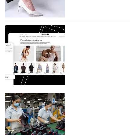
половину из них (494) прислали дизайнеры,
коллекции которых не были представлены в…
07.08.2026
316
BALLINA представит свои новинки на Euro
Shoes
Компания BALLINA Guangzhou Lihuang Footwear
Co., Ltd., основанная в 2011 году и расположенная в
Гуанчжоу, столице моды Китая, является
профессиональной обувной компанией,
объединяющей разработку, производство и…
07.08.2026
238
На платформе Lamoda - новый раздел и
условия продвижения локальных
дизайнерских марок
Российский маркетплейс Lamoda решил обновить
раздел для продажи продукции локальных