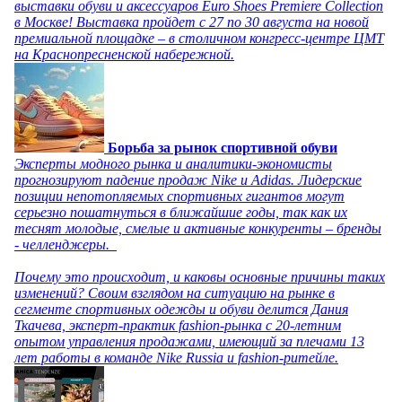
выставки обуви и аксессуаров Euro Shoes Premiere Collection
в Москве! Выставка пройдет с 27 по 30 августа на новой
премиальной площадке – в столичном конгресс-центре ЦМТ
на Краснопресненской набережной.
Борьба за рынок спортивной обуви
Эксперты модного рынка и аналитики-экономисты
прогнозируют падение продаж Nike и Adidas. Лидерские
позиции непотопляемых спортивных гигантов могут
серьезно пошатнуться в ближайшие годы, так как их
теснят молодые, смелые и активные конкуренты – бренды
- челленджеры.
Почему это происходит, и каковы основные причины таких
изменений? Своим взглядом на ситуацию на рынке в
сегменте спортивных одежды и обуви делится Дания
Ткачева, эксперт-практик fashion-рынка с 20-летним
опытом управления продажами, имеющий за плечами 13
лет работы в команде Nike Russia и fashion-ритейле.