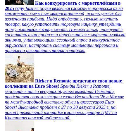
Как конкурировать с маркетплейсами в
2025 году
Бизнес обуви является сложным процессом из-за
множества смежных микростратегий, используемых для
извлечения прибыли. Надо определить, сколько закупить
товара, какую установить торговую наценку, утвердить
норму остатков в конце сезона. Помимо этого, требуется
составить план продаж и определиться с маркетинговыми
акциями, учитывающими сезонный спрос и конкурентное
окружение, настроить систему мотивации персонала и
правильно расставить точки контроля.
Rieker и Remonte представят свои новые
коллекции на Euro Shoes!
Бренды Rieker и Remonte,
входящие в число ведущих обувных компаний Германии,
представят свои коллекции сезона Весна-Лето’26 в Москве
на международной выставке обуви и аксессуаров Euro
Shoes! Выставка пройдет c 27 по 30 августа 2025 г. на
новой премиальной площадке в конгресс-центре ЦМТ на
Краснопресненской набережной.