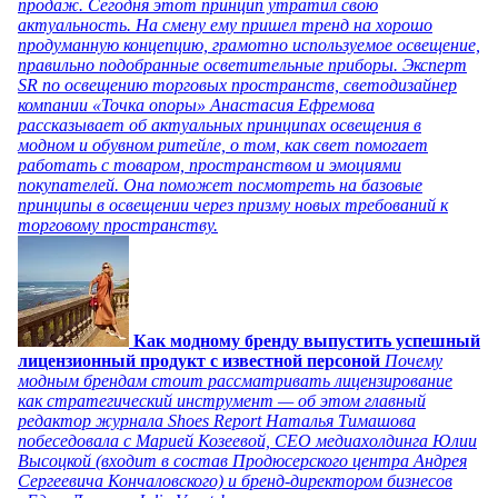
продаж. Сегодня этот принцип утратил свою
актуальность. На смену ему пришел тренд на хорошо
продуманную концепцию, грамотно используемое освещение,
правильно подобранные осветительные приборы. Эксперт
SR по освещению торговых пространств, светодизайнер
компании «Точка опоры» Анастасия Ефремова
рассказывает об актуальных принципах освещения в
модном и обувном ритейле, о том, как свет помогает
работать с товаром, пространством и эмоциями
покупателей. Она поможет посмотреть на базовые
принципы в освещении через призму новых требований к
торговому пространству.
Как модному бренду выпустить успешный
лицензионный продукт с известной персоной
Почему
модным брендам стоит рассматривать лицензирование
как стратегический инструмент — об этом главный
редактор журнала Shoes Report Наталья Тимашова
побеседовала с Марией Козеевой, СЕО медиахолдинга Юлии
Высоцкой (входит в состав Продюсерского центра Андрея
Сергеевича Кончаловского) и бренд-директором бизнесов