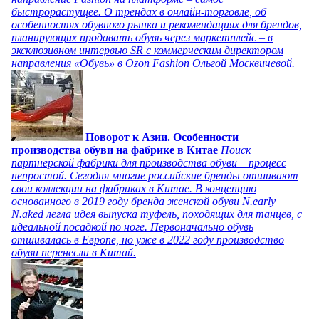
быстрорастущее. О трендах в онлайн-торговле, об
особенностях обувного рынка и рекомендациях для брендов,
планирующих продавать обувь через маркетплейс – в
эксклюзивном интервью SR с коммерческим директором
направления «Обувь» в Ozon Fashion Ольгой Москвичевой.
Поворот к Азии. Особенности
производства обуви на фабрике в Китае
Поиск
партнерской фабрики для производства обуви – процесс
непростой. Сегодня многие российские бренды отшивают
свои коллекции на фабриках в Китае. В концепцию
основанного в 2019 году бренда женской обуви N.early
N.aked легла идея выпуска туфель, походящих для танцев, с
идеальной посадкой по ноге. Первоначально обувь
отшивалась в Европе, но уже в 2022 году производство
обуви перенесли в Китай.