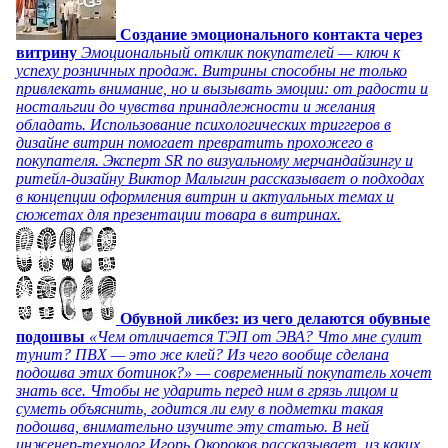
Создание эмоционального контакта через
витрину
Эмоциональный отклик покупателей — ключ к
успеху розничных продаж. Витрины способны не только
привлекать внимание, но и вызывать эмоции: от радости и
ностальгии до чувства принадлежности и желания
обладать. Использование психологических триггеров в
дизайне витрин помогает превратить прохожего в
покупателя. Эксперт SR по визуальному мерчандайзингу и
ритейл-дизайну Виктор Малыгин рассказывает о подходах
в концепции оформления витрин и актуальных темах и
сюжетах для презентации товара в витринах.
Обувной ликбез: из чего делаются обувные
подошвы
«Чем отличается ТЭП от ЭВА? Что мне сулит
тунит? ПВХ — это же клей? Из чего вообще сделана
подошва этих ботинок?» — современный покупатель хочет
знать все. Чтобы не ударить перед ним в грязь лицом и
суметь объяснить, годится ли ему в подметки такая
подошва, внимательно изучите эту статью. В ней
инженер-технолог Игорь Окороков рассказывает, из каких