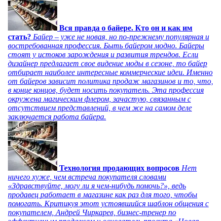
Вся правда о байере. Кто он и как им
стать?
Байер – уже не новая, но по-прежнему популярная и
востребованная профессия. Быть байером модно. Байеры
стоят у истоков зарождения и развития трендов. Если
дизайнер предлагает свое видение моды в сезоне, то байер
отбирает наиболее интересные коммерческие идеи. Именно
от байеров зависит политика продаж магазинов и то, что,
в конце концов, будет носить покупатель. Эта профессия
окружена магическим флером, зачастую, связанным с
отсутствием представлений, в чем же на самом деле
заключается работа байера.
Технология продающих вопросов
Нет
ничего хуже, чем встреча покупателя словами
«Здравствуйте, могу ли я чем-нибудь помочь?», ведь
продавец работает в магазине как раз для того, чтобы
помогать. Критикуя этот устоявшийся шаблон общения с
покупателем, Андрей Чиркарев, бизнес-тренер по