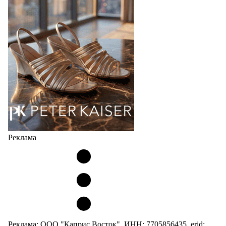
соответствует сегодняшнему тренду на
сникерины (гибридный вариант балеток и
кроссовок обтекаемой формы и с тонкой подошвой).
Но в модели Miu Miu Bubble присутствует еще и…
05.08.2026
2081
Реклама
Реклама: ООО "Каприс Восток", ИНН: 7705856435, erid: