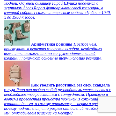
модной. Обувной дизайнер Юрай Шушка поделился с
журналом Shoes Report фотоархивом своей коллекции, в
которой собраны самые интересные модели «Цебо» с 1940-
х до 1980-х годов.
Арифметика розницы
Прежде чем,
приступить к решению конкретных задач, необходимо
выяснить насколько точно все руководители вашей
компании понимают основную терминологию розницы.
Как уволить работника без слез, скандала
и суда
Рано или поздно любой руководитель сталкивается с
необходимостью расстаться с сотрудником. Правильно и
вовремя проведенная процедура увольнения сэкономит
компании деньги, а самому начальнику — нервы и время. Но
почему подчас, зная, что разрыв отношений неизбежен,
мы откладываем решение на месяцы?