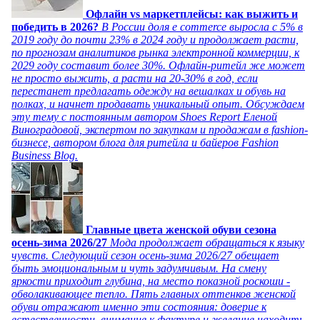
Офлайн vs маркетплейсы: как выжить и
победить в 2026?
В России доля e commerce выросла с 5% в
2019 году до почти 23% в 2024 году и продолжает расти,
по прогнозам аналитиков рынка электронной коммерции, к
2029 году составит более 30%. Офлайн-ритейл же может
не просто выжить, а расти на 20-30% в год, если
перестанет предлагать одежду на вешалках и обувь на
полках, и начнет продавать уникальный опыт. Обсуждаем
эту тему с постоянным автором Shoes Report Еленой
Виноградовой, экспертом по закупкам и продажам в fashion-
бизнесе, автором блога для ритейла и байеров Fashion
Business Blog.
Главные цвета женской обуви сезона
осень-зима 2026/27
Мода продолжает обращаться к языку
чувств. Следующий сезон осень-зима 2026/27 обещает
быть эмоциональным и чуть задумчивым. На смену
яркости приходит глубина, на место показной роскоши -
обволакивающее тепло. Пять главных оттенков женской
обуви отражают именно эти состояния: доверие к
естественности, внимание к фактуре и желание находить