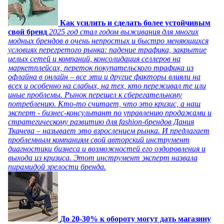
Как усилить и сделать более устойчивым
свой бренд
2025 год стал годом выживания для многих
модных брендов в очень непростых и быстро меняющихся
условиях перегретого рынка: падение трафика, закрытие
целых сетей и компаний, консолидация селлеров на
маркетплейсах, переток покупательского трафика из
офлайна в онлайн – все эти и другие факторы влияли на
всех и особенно на слабых, на тех, кто переживал те или
иные проблемы. Рынок перешел к сберегательному
потреблению. Кто-то считает, что это кризис, а наш
эксперт - бизнес-консультант по управлению продажами и
стратегическому развитию для fashion-брендов Дания
Ткачева – называет это взрослением рынка. И предлагает
проблемным компаниям свой авторский инструмент
диагностики бизнеса и возможностей его оздоровления и
выхода из кризиса. Этот инструмент эксперт назвала
пирамидой зрелости бренда.
До 20-30% к обороту могут дать магазину