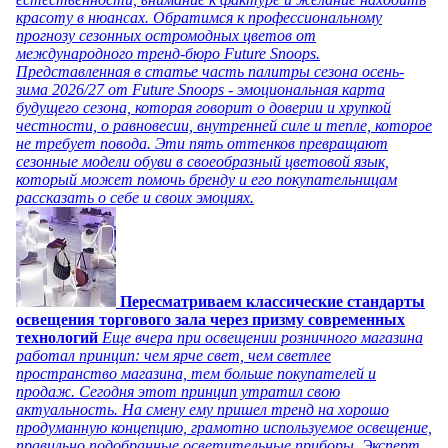
красоту в нюансах. Обратимся к профессиональному
прогнозу сезонных остромодных цветов от
международного тренд-бюро Future Snoops.
Представленная в статье часть палитры сезона осень-
зима 2026/27 от Future Snoops - эмоциональная карта
будущего сезона, которая говорит о доверии и хрупкой
честности, о равновесии, внутренней силе и тепле, которое
не требует повода. Эти пять оттенков превращают
сезонные модели обуви в своеобразный цветовой язык,
который может помочь бренду и его покупательницам
рассказать о себе и своих эмоциях.
Пересматриваем классические стандарты
освещения торгового зала через призму современных
технологий
Еще вчера при освещении розничного магазина
работал принцип: чем ярче свет, чем светлее
пространство магазина, тем больше покупателей и
продаж. Сегодня этот принцип утратил свою
актуальность. На смену ему пришел тренд на хорошо
продуманную концепцию, грамотно используемое освещение,
правильно подобранные осветительные приборы. Эксперт