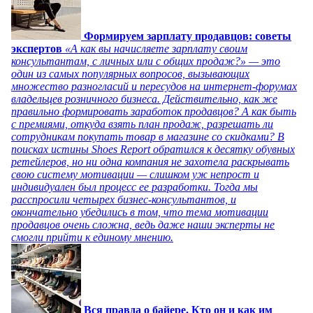
Формируем зарплату продавцов: советы
экспертов
«А как вы начисляете зарплату своим
консультантам, с личных или с общих продаж?» — это
один из самых популярных вопросов, вызывающих
множество разногласий и пересудов на интернет-форумах
владельцев розничного бизнеса. Действительно, как же
правильно формировать заработок продавцов? А как быть
с премиями, откуда взять план продаж, разрешать ли
сотрудникам покупать товар в магазине со скидками? В
поисках истины Shoes Report обратился к десятку обувных
ретейлеров, но ни одна компания не захотела раскрывать
свою систему мотивации — слишком уж непрост и
индивидуален был процесс ее разработки. Тогда мы
расспросили четырех бизнес-консультантов, и
окончательно убедились в том, что тема мотивации
продавцов очень сложна, ведь даже наши эксперты не
смогли прийти к единому мнению.
Вся правда о байере. Кто он и как им