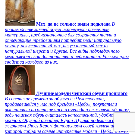
Мех, да не только: виды подклада
В
производстве зимней обуви используют различные
материалы, предназначенные для сохранения тепла и
отвечающие требованиям потребителей: натуральную
овчину, искусственный мех, искусственный мех из
натуральной шерсти и другие. Все виды подкладочного
меха имеют свои достоинства и недостатки. Рассмотрим
свойства каждого из них.
Лучшие модели чешской обуви прошлого
В советские времена за обувью из Чехословакии,
продававшейся у нас под брендом «Цебо», покупатели
выстаивали по четыре часа в очереди и не жалели об этом,
ведь чешская обувь считалась качественной, удобной и
модной. Обувной дизайнер Юрай Шушка поделился с
журналом Shoes Report фотоархивом своей коллекции, в
которой собраны самые интересные модели «Цебо» с 1940-