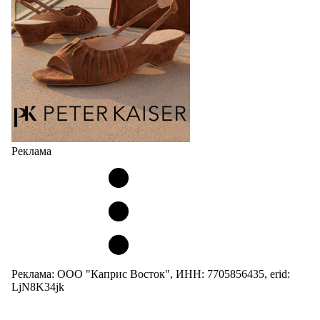
Но в модели Miu Miu Bubble присутствует еще и…
05.08.2026
4003
Реклама
Реклама: ООО "Каприс Восток", ИНН: 7705856435, erid:
LjN8K34jk