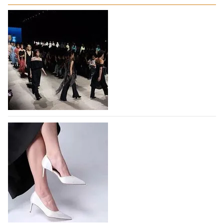
На участие в Московской неделе моды
подано 1047 заявок
На участие в седьмой Московской неделе моды,
которая пройдет в российской столице с 26 сентября
по 1 октября, уже подано 1047 заявок. Примерно
половину из них (494) прислали дизайнеры,
коллекции которых не были представлены в…