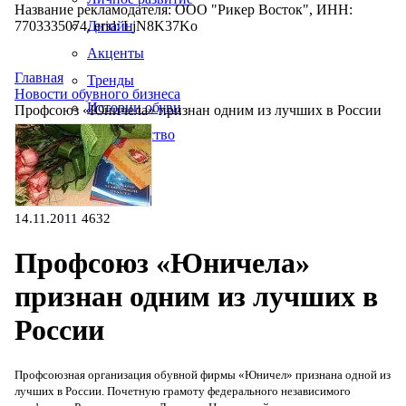
Название рекламодателя: ООО "Рикер Восток", ИНН:
7703335074, erid: LjN8K37Ko
Дизайн
Акценты
Главная
Тренды
Новости обувного бизнеса
Истории обуви
Профсоюз «Юничела» признан одним из лучших в России
Производство
14.11.2011
4632
Профсоюз «Юничела»
признан одним из лучших в
России
Профсоюзная организация обувной фирмы «Юничел» признана одной из
лучших в России. Почетную грамоту федерального независимого