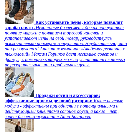
Как установить цены, которые позволят
зарабатывать
Некоторые бизнесмены до сих пор путают
понятие маржи с понятием торговой наценки и
устанавливают цены на свой товар, руководствуясь
исключительно примером конкурентов. Неудивительно, что
они разоряются! Аналитик компании «Академия розничных
технологий» Максим Горшков дает несколько советов и
формул, с помощью которых можно установить не только
не разорительные, но и прибыльные цены.
Продажи обуви и аксессуаров:
эффективные приемы деловой риторики
Какие речевые
модули - эффективны при общении с потенциальными и
действующими клиентами салонов обуви, а какие – нет,
знает бизнес-консультант Анна Бочарова.