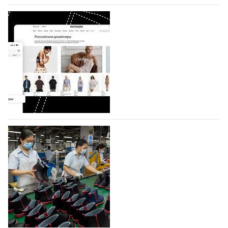
07.08.2026
753
BALLINA представит свои новинки на Euro
Shoes
Компания BALLINA Guangzhou Lihuang Footwear
Co., Ltd., основанная в 2011 году и расположенная в
Гуанчжоу, столице моды Китая, является
профессиональной обувной компанией,
объединяющей разработку, производство и…
07.08.2026
621
На платформе Lamoda - новый раздел и
условия продвижения локальных
дизайнерских марок
Российский маркетплейс Lamoda решил обновить
раздел для продажи продукции локальных
дизайнерских марок одежды, обуви и аксессуаров.
Бренды также получат маркетинговую…