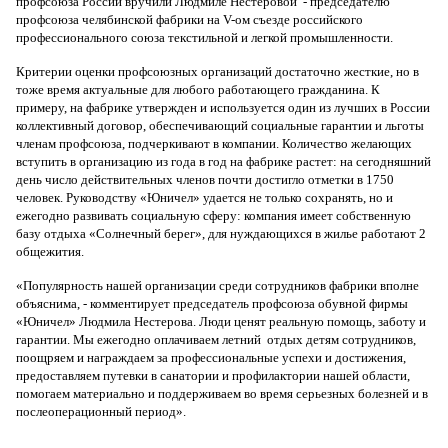
профсоюза России вручили Людмиле Нестеровой - председателю
профсоюза челябинской фабрики на V-ом съезде российского
профессионального союза текстильной и легкой промышленности.
Критерии оценки профсоюзных организаций достаточно жесткие, но в
тоже время актуальные для любого работающего гражданина. К
примеру, на фабрике утвержден и используется один из лучших в России
коллективный договор, обеспечивающий социальные гарантии и льготы
членам профсоюза, подчеркивают в компании. Количество желающих
вступить в организацию из года в год на фабрике растет: на сегодняшний
день число действительных членов почти достигло отметки в 1750
человек. Руководству «Юничел» удается не только сохранять, но и
ежегодно развивать социальную сферу: компания имеет собственную
базу отдыха «Солнечный берег», для нуждающихся в жилье работают 2
общежития.
«Популярность нашей организации среди сотрудников фабрики вполне
объяснима, - комментирует председатель профсоюза обувной фирмы
«Юничел» Людмила Нестерова. Люди ценят реальную помощь, заботу и
гарантии. Мы ежегодно оплачиваем летний отдых детям сотрудников,
поощряем и награждаем за профессиональные успехи и достижения,
предоставляем путевки в санатории и профилактории нашей области,
помогаем материально и поддерживаем во время серьезных болезней и в
послеоперационный период».