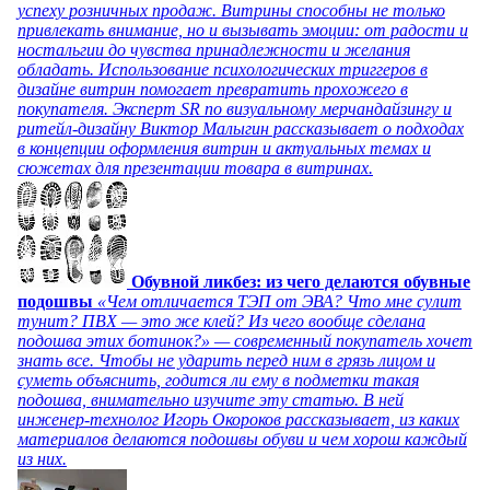
успеху розничных продаж. Витрины способны не только
привлекать внимание, но и вызывать эмоции: от радости и
ностальгии до чувства принадлежности и желания
обладать. Использование психологических триггеров в
дизайне витрин помогает превратить прохожего в
покупателя. Эксперт SR по визуальному мерчандайзингу и
ритейл-дизайну Виктор Малыгин рассказывает о подходах
в концепции оформления витрин и актуальных темах и
сюжетах для презентации товара в витринах.
Обувной ликбез: из чего делаются обувные
подошвы
«Чем отличается ТЭП от ЭВА? Что мне сулит
тунит? ПВХ — это же клей? Из чего вообще сделана
подошва этих ботинок?» — современный покупатель хочет
знать все. Чтобы не ударить перед ним в грязь лицом и
суметь объяснить, годится ли ему в подметки такая
подошва, внимательно изучите эту статью. В ней
инженер-технолог Игорь Окороков рассказывает, из каких
материалов делаются подошвы обуви и чем хорош каждый
из них.