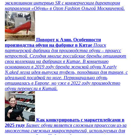
эксклюзивном интервью SR с коммерческим директором
направления «Обувь» в Ozon Fashion Ольгой Москвичевой.
Поворот к Азии. Особенности
производства обуви на фабрике в Китае
Поиск
партнерской фабрики для производства обуви – процесс
непростой. Сегодня многие российские бренды отшивают
свои коллекции на фабриках в Китае. В концепцию
основанного в 2019 году бренда женской обуви N.early
N.aked легла идея выпуска туфель, походящих для танцев, с
идеальной посадкой по ноге. Первоначально обувь
отшивалась в Европе, но уже в 2022 году производство
обуви перенесли в Китай.
Как конкурировать с маркетплейсами в
2025 году
Бизнес обуви является сложным процессом из-за
множества смежных микростратегий, используемых для