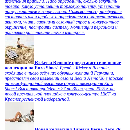
извлечения прибыли. Надо определить, сколько закупить
товара, какую установить торговую наценку, утвердить
норму остатков в конце сезона. Помимо этого, требуется
составить план продаж и определиться с маркетинговыми
акциями, учитывающими сезонный спрос и конкурентное
окружение, настроить систему мотивации персонала и
правильно расставить точки контроля.
Rieker и Remonte представят свои новые
коллекции на Euro Shoes!
Бренды Rieker и Remonte,
входящие в число ведущих обувных компаний Германии,
представят свои коллекции сезона Весна-Лето’26 в Москве
на международной выставке обуви и аксессуаров Euro
Shoes! Выставка пройдет c 27 по 30 августа 2025 г. на
новой премиальной площадке в конгресс-центре ЦМТ на
Краснопресненской набережной.
Новая коллекция Tamaris Весна-Лето 26: