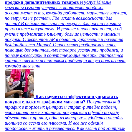
продажи дополнительных товаров и услуг
Многие
магазины сегодня уперлись в «потолок» продаж:
ассортимент есть, команда работает, маркетинг запущен,
но выручка не растет. Где искать возможности для
роста? В действительности ресурсы для роста скрыты
прямо в чеке покупателя. И речь не о повышении цен, а об
умение предложить клиенту больше ценности в момент
покупки. С экспертом SR в области управления и развития
fashion-бизнеса Марией Герасименко разбираемся, как с
помощью дополнительных товаров увеличить продажи, и
почему аксессуары и сопутствующие товары становятся
стратегическим источником прибыли, и какую роль играет
команда магазина.
Как научиться эффективно управлять
покупательским трафиком магазина?
Покупательский
трафик в торговых центрах и стрит-ритейле падает,
люди стали реже ходить за покупками в офлайн по ряду
объективных причин, одна из которых – удобство онлайн-
шопинга со всеми его плюсами. И все же офлайн
продолжает жить и развиваться. Как взять под контроль