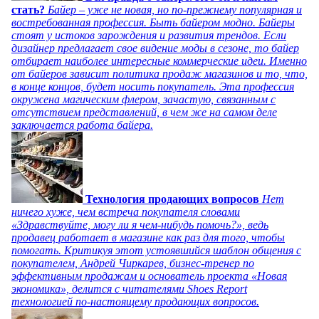
стать?
Байер – уже не новая, но по-прежнему популярная и
востребованная профессия. Быть байером модно. Байеры
стоят у истоков зарождения и развития трендов. Если
дизайнер предлагает свое видение моды в сезоне, то байер
отбирает наиболее интересные коммерческие идеи. Именно
от байеров зависит политика продаж магазинов и то, что,
в конце концов, будет носить покупатель. Эта профессия
окружена магическим флером, зачастую, связанным с
отсутствием представлений, в чем же на самом деле
заключается работа байера.
Технология продающих вопросов
Нет
ничего хуже, чем встреча покупателя словами
«Здравствуйте, могу ли я чем-нибудь помочь?», ведь
продавец работает в магазине как раз для того, чтобы
помогать. Критикуя этот устоявшийся шаблон общения с
покупателем, Андрей Чиркарев, бизнес-тренер по
эффективным продажам и основатель проекта «Новая
экономика», делится с читателями Shoes Report
технологией по-настоящему продающих вопросов.