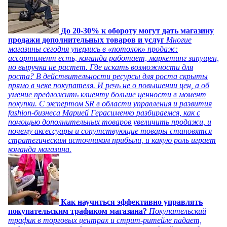
До 20-30% к обороту могут дать магазину
продажи дополнительных товаров и услуг
Многие
магазины сегодня уперлись в «потолок» продаж:
ассортимент есть, команда работает, маркетинг запущен,
но выручка не растет. Где искать возможности для
роста? В действительности ресурсы для роста скрыты
прямо в чеке покупателя. И речь не о повышении цен, а об
умение предложить клиенту больше ценности в момент
покупки. С экспертом SR в области управления и развития
fashion-бизнеса Марией Герасименко разбираемся, как с
помощью дополнительных товаров увеличить продажи, и
почему аксессуары и сопутствующие товары становятся
стратегическим источником прибыли, и какую роль играет
команда магазина.
Как научиться эффективно управлять
покупательским трафиком магазина?
Покупательский
трафик в торговых центрах и стрит-ритейле падает,