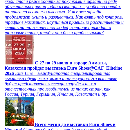
люди стали реже ходить за покупками в офлайн по ряду
объективных причин, одна из которых – удобство онлайн-
шопинга со всеми его плюсами. И все же офлайн
продолжает жить и развиваться. Как взять под контроль
трафик в магазинах, научиться правильно рассчитывать и
влиять на то количество людей, которое приходит в
торговые точки, чтобы они были прибыльными?
C 27 по 29 июля в городе Алматы,
Казахстан пройдет выставка Euro Shoes@CAF_Eliteline
2026
Elite Line – международная специализированная
выставка обуви, меха, кожи и аксессуаров. На выставке
будут представлены коллекции зарубежных и
отечественных производителей из таких стран, как
Россия, Турция, Германия, Италия, Казахстан и др.
Всего месяц до выставки Euro Shoes в
Москве!
Считаем дни для главной международной