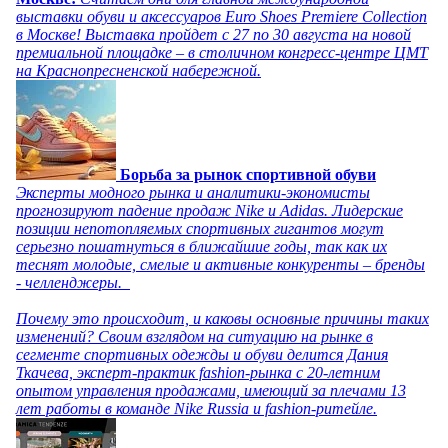
выставки обуви и аксессуаров Euro Shoes Premiere Collection
в Москве! Выставка пройдет с 27 по 30 августа на новой
премиальной площадке – в столичном конгресс-центре ЦМТ
на Краснопресненской набережной.
Борьба за рынок спортивной обуви
Эксперты модного рынка и аналитики-экономисты
прогнозируют падение продаж Nike и Adidas. Лидерские
позиции непотопляемых спортивных гигантов могут
серьезно пошатнуться в ближайшие годы, так как их
теснят молодые, смелые и активные конкуренты – бренды
- челленджеры.
Почему это происходит, и каковы основные причины таких
изменений? Своим взглядом на ситуацию на рынке в
сегменте спортивных одежды и обуви делится Дания
Ткачева, эксперт-практик fashion-рынка с 20-летним
опытом управления продажами, имеющий за плечами 13
лет работы в команде Nike Russia и fashion-ритейле.