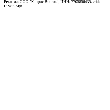
Реклама: ООО "Каприс Восток", ИНН: 7705856435, erid:
LjN8K34jk