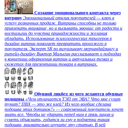
Создание эмоционального контакта через
витрину
Эмоциональный отклик покупателей — ключ к
успеху розничных продаж. Витрины способны не только
привлекать внимание, но и вызывать эмоции: от радости и
ностальгии до чувства принадлежности и желания
обладать. Использование психологических триггеров в
дизайне витрин помогает превратить прохожего в
покупателя. Эксперт SR по визуальному мерчандайзингу и
ритейл-дизайну Виктор Малыгин рассказывает о подходах
в концепции оформления витрин и актуальных темах и
сюжетах для презентации товара в витринах.
Обувной ликбез: из чего делаются обувные
подошвы
«Чем отличается ТЭП от ЭВА? Что мне сулит
тунит? ПВХ — это же клей? Из чего вообще сделана
подошва этих ботинок?» — современный покупатель хочет
знать все. Чтобы не ударить перед ним в грязь лицом и
суметь объяснить, годится ли ему в подметки такая
подошва, внимательно изучите эту статью. В ней