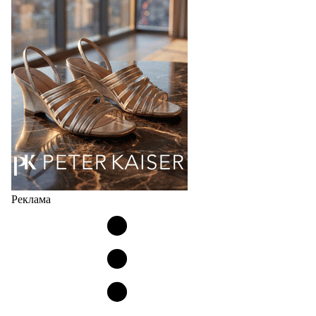
соответствует сегодняшнему тренду на
сникерины (гибридный вариант балеток и
кроссовок обтекаемой формы и с тонкой подошвой).
Но в модели Miu Miu Bubble присутствует еще и…
05.08.2026
2602
Реклама