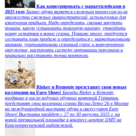
Как конкурировать с маркетплейсами в
2025 году
Бизнес обуви является сложным процессом из-за
множества смежных микростратегий, используемых для
извлечения прибыли. Надо определить, сколько закупить
товара, какую установить торговую наценку, утвердить
норму остатков в конце сезона. Помимо этого, требуется
составить план продаж и определиться с маркетинговыми
акциями, учитывающими сезонный спрос и конкурентное
окружение, настроить систему мотивации персонала и
правильно расставить точки контроля.
Rieker и Remonte представят свои новые
коллекции на Euro Shoes!
Бренды Rieker и Remonte,
входящие в число ведущих обувных компаний Германии,
представят свои коллекции сезона Весна-Лето’26 в Москве
на международной выставке обуви и аксессуаров Euro
Shoes! Выставка пройдет c 27 по 30 августа 2025 г. на
новой премиальной площадке в конгресс-центре ЦМТ на
Краснопресненской набережной.