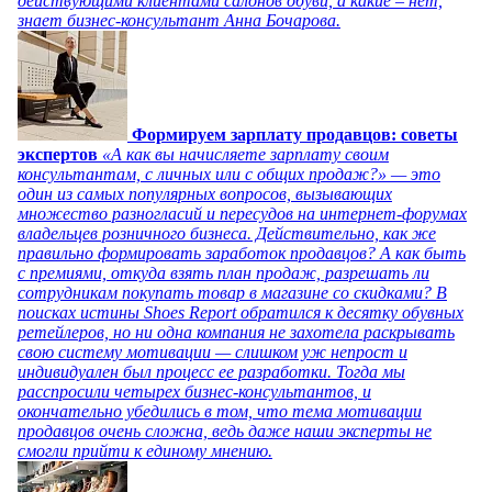
действующими клиентами салонов обуви, а какие – нет,
знает бизнес-консультант Анна Бочарова.
Формируем зарплату продавцов: советы
экспертов
«А как вы начисляете зарплату своим
консультантам, с личных или с общих продаж?» — это
один из самых популярных вопросов, вызывающих
множество разногласий и пересудов на интернет-форумах
владельцев розничного бизнеса. Действительно, как же
правильно формировать заработок продавцов? А как быть
с премиями, откуда взять план продаж, разрешать ли
сотрудникам покупать товар в магазине со скидками? В
поисках истины Shoes Report обратился к десятку обувных
ретейлеров, но ни одна компания не захотела раскрывать
свою систему мотивации — слишком уж непрост и
индивидуален был процесс ее разработки. Тогда мы
расспросили четырех бизнес-консультантов, и
окончательно убедились в том, что тема мотивации
продавцов очень сложна, ведь даже наши эксперты не
смогли прийти к единому мнению.