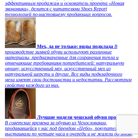
эффективным продажам и основатель проекта «Новая
экономика», делится с читателями Shoes Report
технологией по-настоящему продающих вопросов.
Мех, да не только: виды подклада
В
производстве зимней обуви используют различные
материалы, предназначенные для сохранения тепла и
отвечающие требованиям потребителей: натуральную
овчину, искусственный мех, искусственный мех из
натуральной шерсти и другие. Все виды подкладочного
меха имеют свои достоинства и недостатки. Рассмотрим
свойства каждого из них.
Лучшие модели чешской обуви прошлого
В советские времена за обувью из Чехословакии,
продававшейся у нас под брендом «Цебо», покупатели
выстаивали по четыре часа в очереди и не жалели об этом,