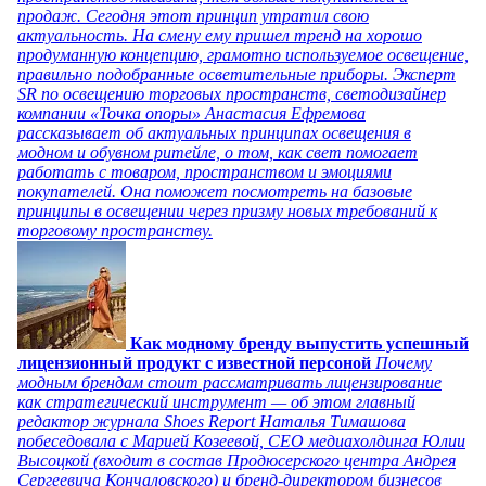
продаж. Сегодня этот принцип утратил свою
актуальность. На смену ему пришел тренд на хорошо
продуманную концепцию, грамотно используемое освещение,
правильно подобранные осветительные приборы. Эксперт
SR по освещению торговых пространств, светодизайнер
компании «Точка опоры» Анастасия Ефремова
рассказывает об актуальных принципах освещения в
модном и обувном ритейле, о том, как свет помогает
работать с товаром, пространством и эмоциями
покупателей. Она поможет посмотреть на базовые
принципы в освещении через призму новых требований к
торговому пространству.
Как модному бренду выпустить успешный
лицензионный продукт с известной персоной
Почему
модным брендам стоит рассматривать лицензирование
как стратегический инструмент — об этом главный
редактор журнала Shoes Report Наталья Тимашова
побеседовала с Марией Козеевой, СЕО медиахолдинга Юлии
Высоцкой (входит в состав Продюсерского центра Андрея
Сергеевича Кончаловского) и бренд-директором бизнесов