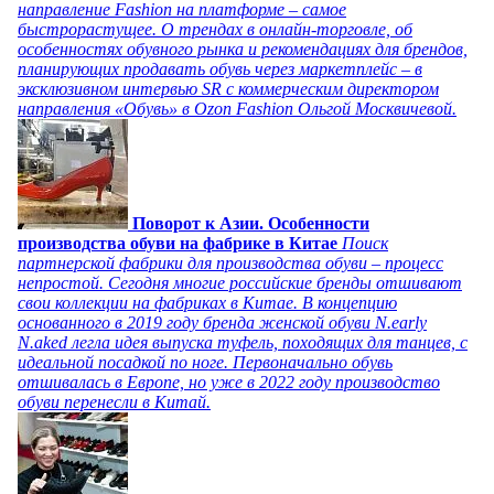
направление Fashion на платформе – самое
быстрорастущее. О трендах в онлайн-торговле, об
особенностях обувного рынка и рекомендациях для брендов,
планирующих продавать обувь через маркетплейс – в
эксклюзивном интервью SR с коммерческим директором
направления «Обувь» в Ozon Fashion Ольгой Москвичевой.
Поворот к Азии. Особенности
производства обуви на фабрике в Китае
Поиск
партнерской фабрики для производства обуви – процесс
непростой. Сегодня многие российские бренды отшивают
свои коллекции на фабриках в Китае. В концепцию
основанного в 2019 году бренда женской обуви N.early
N.aked легла идея выпуска туфель, походящих для танцев, с
идеальной посадкой по ноге. Первоначально обувь
отшивалась в Европе, но уже в 2022 году производство
обуви перенесли в Китай.