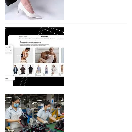
по 1 октября, уже подано 1047 заявок. Примерно
половину из них (494) прислали дизайнеры,
коллекции которых не были представлены в…
07.08.2026
575
BALLINA представит свои новинки на Euro
Shoes
Компания BALLINA Guangzhou Lihuang Footwear
Co., Ltd., основанная в 2011 году и расположенная в
Гуанчжоу, столице моды Китая, является
профессиональной обувной компанией,
объединяющей разработку, производство и…
07.08.2026
428
На платформе Lamoda - новый раздел и
условия продвижения локальных
дизайнерских марок
Российский маркетплейс Lamoda решил обновить