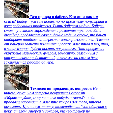
Вся правда о байере. Кто он и как им
стать?
Байер – уже не новая, но по-прежнему популярная и
востребованная профессия. Быть байером модно. Байеры
стоят у истоков зарождения и развития трендов. Если
дизайнер предлагает свое видение моды в сезоне, то байер
отбирает наиболее интересные коммерческие идеи. Именно
от байеров зависит политика продаж магазинов и то, что,
в конце концов, будет носить покупатель. Эта профессия
окружена магическим флером, зачастую, связанным с
отсутствием представлений, в чем же на самом деле
заключается работа байера.
Технология продающих вопросов
Нет
ничего хуже, чем встреча покупателя словами
«Здравствуйте, могу ли я чем-нибудь помочь?», ведь
продавец работает в магазине как раз для того, чтобы
помогать. Критикуя этот устоявшийся шаблон общения с
покупателем, Андрей Чиркарев, бизнес-тренер по