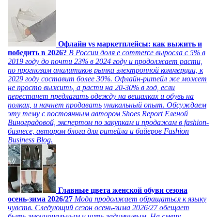
Офлайн vs маркетплейсы: как выжить и
победить в 2026?
В России доля e commerce выросла с 5% в
2019 году до почти 23% в 2024 году и продолжает расти,
по прогнозам аналитиков рынка электронной коммерции, к
2029 году составит более 30%. Офлайн-ритейл же может
не просто выжить, а расти на 20-30% в год, если
перестанет предлагать одежду на вешалках и обувь на
полках, и начнет продавать уникальный опыт. Обсуждаем
эту тему с постоянным автором Shoes Report Еленой
Виноградовой, экспертом по закупкам и продажам в fashion-
бизнесе, автором блога для ритейла и байеров Fashion
Business Blog.
Главные цвета женской обуви сезона
осень-зима 2026/27
Мода продолжает обращаться к языку
чувств. Следующий сезон осень-зима 2026/27 обещает
быть эмоциональным и чуть задумчивым. На смену