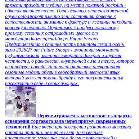
яркости приходит глубина, на место показной роскоши -
обволакивающее тепло. Пять главных оттенков женской
обуви отражают именно эти состояния: доверие к
естественности, внимание к фактуре и желание находить
красоту в нюансах. Обратимся к профессиональному
прогнозу сезонных остромодных цветов от
международного тренд-бюро Future Snoops.
Представленная в статье часть палитры сезона осень-
зима 2026/27 от Future Snoops - эмоциональная карта
будущего сезона, которая говорит о доверии и хрупкой
честности, о равновесии, внутренней силе и тепле, которое
не требует повода. Эти пять оттенков превращают
сезонные модели обуви в своеобразный цветовой язык,
который может помочь бренду и его покупательницам
рассказать о себе и своих эмоциях.
Пересматриваем классические стандарты
освещения торгового зала через призму современных
технологий
Еще вчера при освещении розничного магазина
работал принцип: чем ярче свет, чем светлее
пространство магазина, тем больше покупателей и