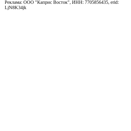
Реклама: ООО "Каприс Восток", ИНН: 7705856435, erid:
LjN8K34jk