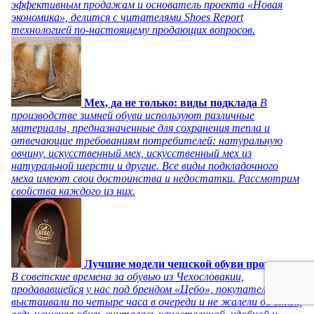
эффективным продажам и основатель проекта «Новая
экономика», делится с читателями Shoes Report
технологией по-настоящему продающих вопросов.
Мех, да не только: виды подклада
В
производстве зимней обуви используют различные
материалы, предназначенные для сохранения тепла и
отвечающие требованиям потребителей: натуральную
овчину, искусственный мех, искусственный мех из
натуральной шерсти и другие. Все виды подкладочного
меха имеют свои достоинства и недостатки. Рассмотрим
свойства каждого из них.
Лучшие модели чешской обуви прошлого
В советские времена за обувью из Чехословакии,
продававшейся у нас под брендом «Цебо», покупатели
выстаивали по четыре часа в очереди и не жалели об этом,