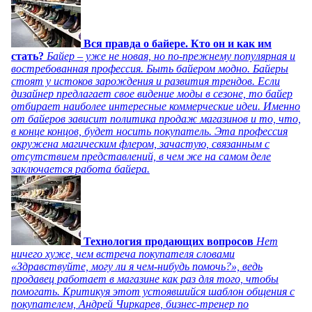
Вся правда о байере. Кто он и как им
стать?
Байер – уже не новая, но по-прежнему популярная и
востребованная профессия. Быть байером модно. Байеры
стоят у истоков зарождения и развития трендов. Если
дизайнер предлагает свое видение моды в сезоне, то байер
отбирает наиболее интересные коммерческие идеи. Именно
от байеров зависит политика продаж магазинов и то, что,
в конце концов, будет носить покупатель. Эта профессия
окружена магическим флером, зачастую, связанным с
отсутствием представлений, в чем же на самом деле
заключается работа байера.
Технология продающих вопросов
Нет
ничего хуже, чем встреча покупателя словами
«Здравствуйте, могу ли я чем-нибудь помочь?», ведь
продавец работает в магазине как раз для того, чтобы
помогать. Критикуя этот устоявшийся шаблон общения с
покупателем, Андрей Чиркарев, бизнес-тренер по