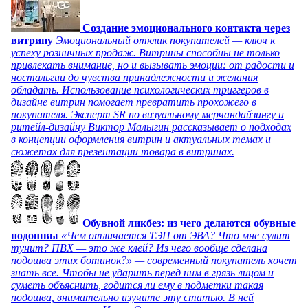
Создание эмоционального контакта через
витрину
Эмоциональный отклик покупателей — ключ к
успеху розничных продаж. Витрины способны не только
привлекать внимание, но и вызывать эмоции: от радости и
ностальгии до чувства принадлежности и желания
обладать. Использование психологических триггеров в
дизайне витрин помогает превратить прохожего в
покупателя. Эксперт SR по визуальному мерчандайзингу и
ритейл-дизайну Виктор Малыгин рассказывает о подходах
в концепции оформления витрин и актуальных темах и
сюжетах для презентации товара в витринах.
Обувной ликбез: из чего делаются обувные
подошвы
«Чем отличается ТЭП от ЭВА? Что мне сулит
тунит? ПВХ — это же клей? Из чего вообще сделана
подошва этих ботинок?» — современный покупатель хочет
знать все. Чтобы не ударить перед ним в грязь лицом и
суметь объяснить, годится ли ему в подметки такая
подошва, внимательно изучите эту статью. В ней