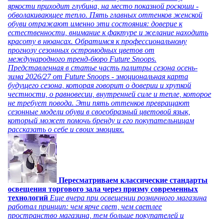
яркости приходит глубина, на место показной роскоши -
обволакивающее тепло. Пять главных оттенков женской
обуви отражают именно эти состояния: доверие к
естественности, внимание к фактуре и желание находить
красоту в нюансах. Обратимся к профессиональному
прогнозу сезонных остромодных цветов от
международного тренд-бюро Future Snoops.
Представленная в статье часть палитры сезона осень-
зима 2026/27 от Future Snoops - эмоциональная карта
будущего сезона, которая говорит о доверии и хрупкой
честности, о равновесии, внутренней силе и тепле, которое
не требует повода. Эти пять оттенков превращают
сезонные модели обуви в своеобразный цветовой язык,
который может помочь бренду и его покупательницам
рассказать о себе и своих эмоциях.
Пересматриваем классические стандарты
освещения торгового зала через призму современных
технологий
Еще вчера при освещении розничного магазина
работал принцип: чем ярче свет, чем светлее
пространство магазина, тем больше покупателей и