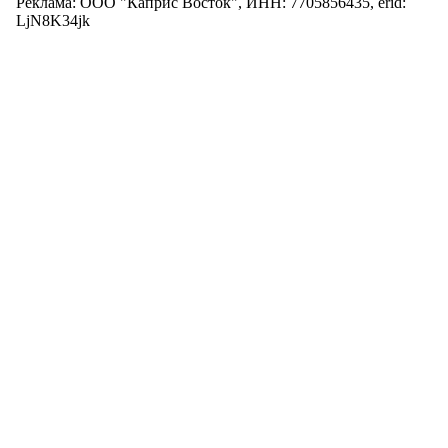
Реклама: ООО "Каприс Восток", ИНН: 7705856435, erid:
LjN8K34jk