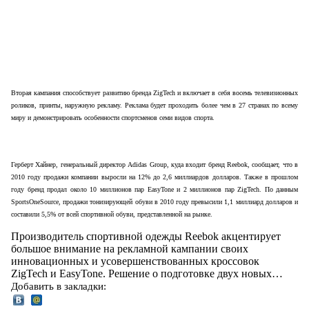
Вторая кампания способствует развитию бренда ZigTech и включает в себя восемь телевизионных
роликов, принты, наружную рекламу. Реклама будет проходить более чем в 27 странах по всему
миру и демонстрировать особенности спортсменов семи видов спорта.
Герберт Хайнер, генеральный директор Adidas Group, куда входит бренд Reebok, сообщает, что в
2010 году продажи компании выросли на 12% до 2,6 миллиардов долларов. Также в прошлом
году бренд продал около 10 миллионов пар EasyTone и 2 миллионов пар ZigTech. По данным
SportsOneSource, продажи тонизирующей обуви в 2010 году превысили 1,1 миллиард долларов и
составили 5,5% от всей спортивной обуви, представленной на рынке.
Производитель спортивной одежды Reebok акцентирует
большое внимание на рекламной кампании своих
инновационных и усовершенствованных кроссовок
ZigTech и EasyTone. Решение о подготовке двух новых…
Добавить в закладки: