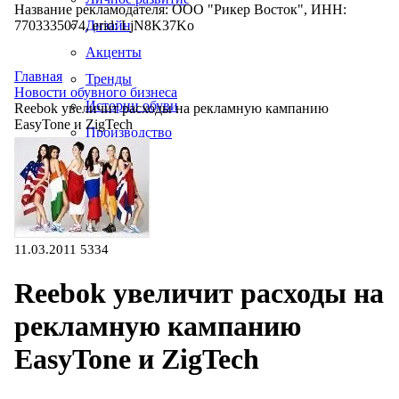
Название рекламодателя: ООО "Рикер Восток", ИНН:
7703335074, erid: LjN8K37Ko
Дизайн
Акценты
Главная
Тренды
Новости обувного бизнеса
Истории обуви
Reebok увеличит расходы на рекламную кампанию
EasyTone и ZigTech
Производство
11.03.2011
5334
Reebok увеличит расходы на
рекламную кампанию
EasyTone и ZigTech