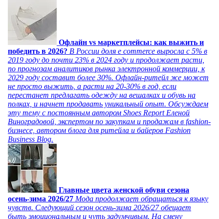
Офлайн vs маркетплейсы: как выжить и
победить в 2026?
В России доля e commerce выросла с 5% в
2019 году до почти 23% в 2024 году и продолжает расти,
по прогнозам аналитиков рынка электронной коммерции, к
2029 году составит более 30%. Офлайн-ритейл же может
не просто выжить, а расти на 20-30% в год, если
перестанет предлагать одежду на вешалках и обувь на
полках, и начнет продавать уникальный опыт. Обсуждаем
эту тему с постоянным автором Shoes Report Еленой
Виноградовой, экспертом по закупкам и продажам в fashion-
бизнесе, автором блога для ритейла и байеров Fashion
Business Blog.
Главные цвета женской обуви сезона
осень-зима 2026/27
Мода продолжает обращаться к языку
чувств. Следующий сезон осень-зима 2026/27 обещает
быть эмоциональным и чуть задумчивым. На смену