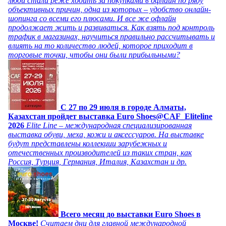
люди стали реже ходить за покупками в офлайн по ряду
объективных причин, одна из которых – удобство онлайн-
шопинга со всеми его плюсами. И все же офлайн
продолжает жить и развиваться. Как взять под контроль
трафик в магазинах, научиться правильно рассчитывать и
влиять на то количество людей, которое приходит в
торговые точки, чтобы они были прибыльными?
C 27 по 29 июля в городе Алматы,
Казахстан пройдет выставка Euro Shoes@CAF_Eliteline
2026
Elite Line – международная специализированная
выставка обуви, меха, кожи и аксессуаров. На выставке
будут представлены коллекции зарубежных и
отечественных производителей из таких стран, как
Россия, Турция, Германия, Италия, Казахстан и др.
Всего месяц до выставки Euro Shoes в
Москве!
Считаем дни для главной международной