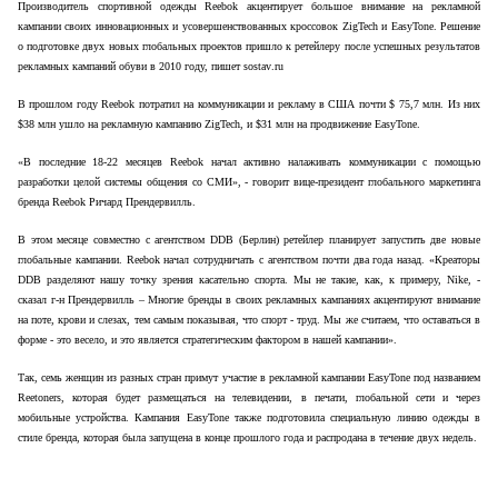
Производитель спортивной одежды Reebok акцентирует большое внимание на рекламной
кампании своих инновационных и усовершенствованных кроссовок ZigTech и EasyTone. Решение
о подготовке двух новых глобальных проектов пришло к ретейлеру после успешных результатов
рекламных кампаний обуви в 2010 году, пишет
sostav
.
ru
В прошлом году Reebok потратил на коммуникации и рекламу в США почти $ 75,7 млн. Из них
$38 млн ушло на рекламную кампанию ZigTech, и $31 млн на продвижение EasyTone.
«В последние 18-22 месяцев Reebok начал активно налаживать коммуникации с помощью
разработки целой системы общения со СМИ», - говорит вице-президент глобального маркетинга
бренда Reebok Ричард Прендервилль.
В этом месяце совместно с агентством DDB (Берлин) ретейлер планирует запустить две новые
глобальные кампании. Reebok начал сотрудничать с агентством почти два года назад. «Креаторы
DDB разделяют нашу точку зрения касательно спорта. Мы не такие, как, к примеру, Nike, -
сказал г-н Прендервилль – Многие бренды в своих рекламных кампаниях акцентируют внимание
на поте, крови и слезах, тем самым показывая, что спорт - труд. Мы же считаем, что оставаться в
форме - это весело, и это является стратегическим фактором в нашей кампании».
Так, семь женщин из разных стран примут участие в рекламной кампании EasyTone под названием
Reetoners, которая будет размещаться на телевидении, в печати, глобальной сети и через
мобильные устройства. Кампания EasyTone также подготовила специальную линию одежды в
стиле бренда, которая была запущена в конце прошлого года и распродана в течение двух недель.