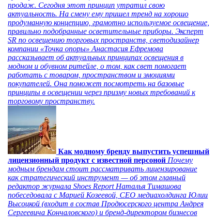
продаж. Сегодня этот принцип утратил свою
актуальность. На смену ему пришел тренд на хорошо
продуманную концепцию, грамотно используемое освещение,
правильно подобранные осветительные приборы. Эксперт
SR по освещению торговых пространств, светодизайнер
компании «Точка опоры» Анастасия Ефремова
рассказывает об актуальных принципах освещения в
модном и обувном ритейле, о том, как свет помогает
работать с товаром, пространством и эмоциями
покупателей. Она поможет посмотреть на базовые
принципы в освещении через призму новых требований к
торговому пространству.
Как модному бренду выпустить успешный
лицензионный продукт с известной персоной
Почему
модным брендам стоит рассматривать лицензирование
как стратегический инструмент — об этом главный
редактор журнала Shoes Report Наталья Тимашова
побеседовала с Марией Козеевой, СЕО медиахолдинга Юлии
Высоцкой (входит в состав Продюсерского центра Андрея
Сергеевича Кончаловского) и бренд-директором бизнесов