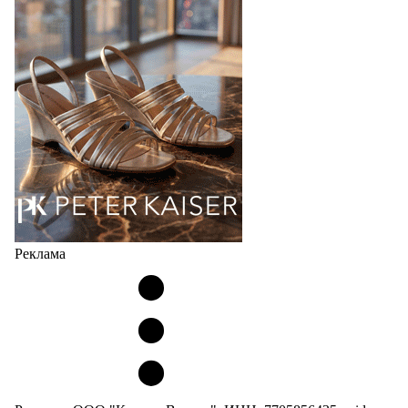
производителя (РУП «Белорусский протезно-
ортопедический восстановительный…
04.08.2026
475
Реклама