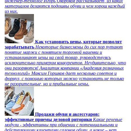
инженер-технолог Игорь Окороков рассказывает, из каких
материалов делаются подошвы обуви и чем хорош каждый
из них.
Как установить цены, которые позволят
зарабатывать
Некоторые бизнесмены до сих пор путают
понятие маржи с понятием торговой наценки и
устанавливают цены на свой товар, руководствуясь
исключительно примером конкурентов. Неудивительно, что
они разоряются! Аналитик компании «Академия розничных
технологий» Максим Горшков дает несколько советов и
формул, с помощью которых можно установить не только
не разорительные, но и прибыльные цены.
Продажи обуви и аксессуаров:
эффективные приемы деловой риторики
Какие речевые
модули - эффективны при общении с потенциальными и
действующими клиентами салонов обуви, а какие – нет,