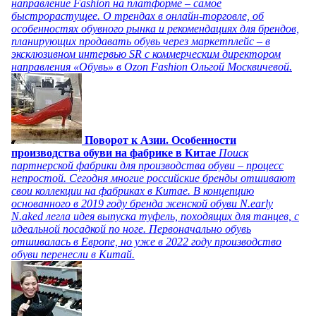
направление Fashion на платформе – самое
быстрорастущее. О трендах в онлайн-торговле, об
особенностях обувного рынка и рекомендациях для брендов,
планирующих продавать обувь через маркетплейс – в
эксклюзивном интервью SR с коммерческим директором
направления «Обувь» в Ozon Fashion Ольгой Москвичевой.
Поворот к Азии. Особенности
производства обуви на фабрике в Китае
Поиск
партнерской фабрики для производства обуви – процесс
непростой. Сегодня многие российские бренды отшивают
свои коллекции на фабриках в Китае. В концепцию
основанного в 2019 году бренда женской обуви N.early
N.aked легла идея выпуска туфель, походящих для танцев, с
идеальной посадкой по ноге. Первоначально обувь
отшивалась в Европе, но уже в 2022 году производство
обуви перенесли в Китай.