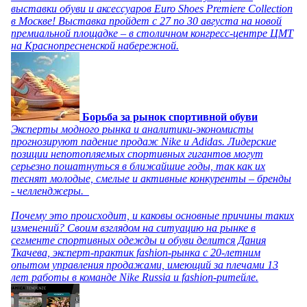
выставки обуви и аксессуаров Euro Shoes Premiere Collection
в Москве! Выставка пройдет с 27 по 30 августа на новой
премиальной площадке – в столичном конгресс-центре ЦМТ
на Краснопресненской набережной.
Борьба за рынок спортивной обуви
Эксперты модного рынка и аналитики-экономисты
прогнозируют падение продаж Nike и Adidas. Лидерские
позиции непотопляемых спортивных гигантов могут
серьезно пошатнуться в ближайшие годы, так как их
теснят молодые, смелые и активные конкуренты – бренды
- челленджеры.
Почему это происходит, и каковы основные причины таких
изменений? Своим взглядом на ситуацию на рынке в
сегменте спортивных одежды и обуви делится Дания
Ткачева, эксперт-практик fashion-рынка с 20-летним
опытом управления продажами, имеющий за плечами 13
лет работы в команде Nike Russia и fashion-ритейле.