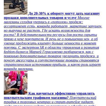
До 20-30% к обороту могут дать магазину
продажи дополнительных товаров и услуг
Многие
магазины сегодня уперлись в «потолок» продаж:
ассортимент есть, команда работает, маркетинг запущен,
но выручка не растет. Где искать возможности для
роста? В действительности ресурсы для роста скрыты
прямо в чеке покупателя. И речь не о повышении цен, а об
умение предложить клиенту больше ценности в момент
покупки. С экспертом SR в области управления и развития
fashion-бизнеса Марией Герасименко разбираемся, как с
помощью дополнительных товаров увеличить продажи, и
почему аксессуары и сопутствующие товары становятся
стратегическим источником прибыли, и какую роль играет
команда магазина.
Как научиться эффективно управлять
покупательским трафиком магазина?
Покупательский
трафик в торговых центрах и стрит-ритейле падает,