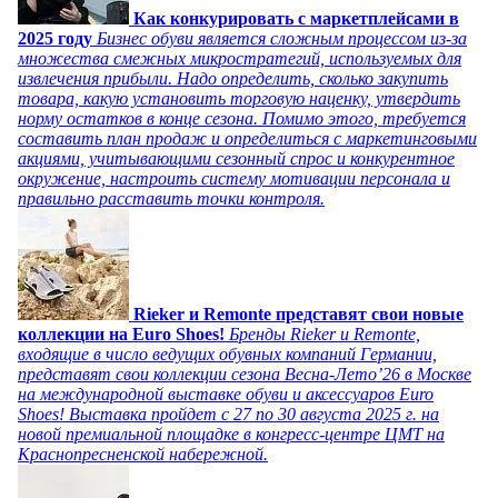
Как конкурировать с маркетплейсами в
2025 году
Бизнес обуви является сложным процессом из-за
множества смежных микростратегий, используемых для
извлечения прибыли. Надо определить, сколько закупить
товара, какую установить торговую наценку, утвердить
норму остатков в конце сезона. Помимо этого, требуется
составить план продаж и определиться с маркетинговыми
акциями, учитывающими сезонный спрос и конкурентное
окружение, настроить систему мотивации персонала и
правильно расставить точки контроля.
Rieker и Remonte представят свои новые
коллекции на Euro Shoes!
Бренды Rieker и Remonte,
входящие в число ведущих обувных компаний Германии,
представят свои коллекции сезона Весна-Лето’26 в Москве
на международной выставке обуви и аксессуаров Euro
Shoes! Выставка пройдет c 27 по 30 августа 2025 г. на
новой премиальной площадке в конгресс-центре ЦМТ на
Краснопресненской набережной.