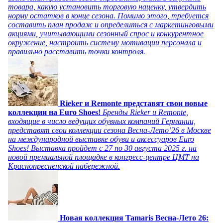
товара, какую установить торговую наценку, утвердить
норму остатков в конце сезона. Помимо этого, требуется
составить план продаж и определиться с маркетинговыми
акциями, учитывающими сезонный спрос и конкурентное
окружение, настроить систему мотивации персонала и
правильно расставить точки контроля.
Rieker и Remonte представят свои новые
коллекции на Euro Shoes!
Бренды Rieker и Remonte,
входящие в число ведущих обувных компаний Германии,
представят свои коллекции сезона Весна-Лето’26 в Москве
на международной выставке обуви и аксессуаров Euro
Shoes! Выставка пройдет c 27 по 30 августа 2025 г. на
новой премиальной площадке в конгресс-центре ЦМТ на
Краснопресненской набережной.
Новая коллекция Tamaris Весна-Лето 26: