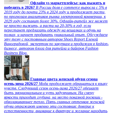
Офлайн vs маркетплейсы: как выжить и
победить в 2026?
В России доля e commerce выросла с 5% в
2019 году до почти 23% в 2024 году и продолжает расти,
по прогнозам аналитиков рынка электронной коммерции, к
2029 году составит более 30%. Офлайн-ритейл же может
не просто выжить, а расти на 20-30% в год, если
перестанет предлагать одежду на вешалках и обувь на
полках, и начнет продавать уникальный опыт. Обсуждаем
эту тему с постоянным автором Shoes Report Еленой
Виноградовой, экспертом по закупкам и продажам в fashion-
бизнесе, автором блога для ритейла и байеров Fashion
Business Blog.
Главные цвета женской обуви сезона
осень-зима 2026/27
Мода продолжает обращаться к языку
чувств. Следующий сезон осень-зима 2026/27 обещает
быть эмоциональным и чуть задумчивым. На смену
яркости приходит глубина, на место показной роскоши -
обволакивающее тепло. Пять главных оттенков женской
обуви отражают именно эти состояния: доверие к
естественности, внимание к фактуре и желание находить