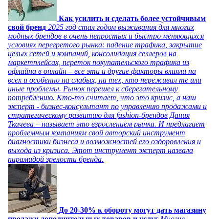
Как усилить и сделать более устойчивым
свой бренд
2025 год стал годом выживания для многих
модных брендов в очень непростых и быстро меняющихся
условиях перегретого рынка: падение трафика, закрытие
целых сетей и компаний, консолидация селлеров на
маркетплейсах, переток покупательского трафика из
офлайна в онлайн – все эти и другие факторы влияли на
всех и особенно на слабых, на тех, кто переживал те или
иные проблемы. Рынок перешел к сберегательному
потреблению. Кто-то считает, что это кризис, а наш
эксперт - бизнес-консультант по управлению продажами и
стратегическому развитию для fashion-брендов Дания
Ткачева – называет это взрослением рынка. И предлагает
проблемным компаниям свой авторский инструмент
диагностики бизнеса и возможностей его оздоровления и
выхода из кризиса. Этот инструмент эксперт назвала
пирамидой зрелости бренда.
До 20-30% к обороту могут дать магазину
продажи дополнительных товаров и услуг
Многие