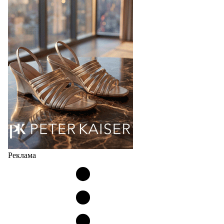
Популярный силуэт бренда,1999 года выпуска,
соответствует сегодняшнему тренду на
сникерины (гибридный вариант балеток и
кроссовок обтекаемой формы и с тонкой подошвой).
Но в модели Miu Miu Bubble присутствует еще и…
05.08.2026
4888
Реклама