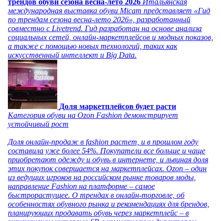
трендов обуви сезона весна-лето 2026
Итальянская
международная выставка обуви Micam представляет «Гид
по трендам сезона весна-лето 2026», разработанный
совместно с Livetrend. Гид разработан на основе анализа
социальных сетей, онлайн-маркетплейсов и модных показов,
а также с помощью новых технологий, таких как
искусственный интеллект и Big Data.
Доля маркетплейсов будет расти
Категория обуви на Ozon Fashion демонстрирует
устойчивый рост
Доля онлайн-продаж в fashion растет, и в прошлом году
составила уже более 54%. Покупатели все больше и чаще
приобретают одежду и обувь в интернете, и львиная доля
этих покупок совершается на маркетплейсах. Ozon – один
из ведущих игроков на российском рынке товаров моды,
направление Fashion на платформе – самое
быстрорастущее. О трендах в онлайн-торговле, об
особенностях обувного рынка и рекомендациях для брендов,
планирующих продавать обувь через маркетплейс – в