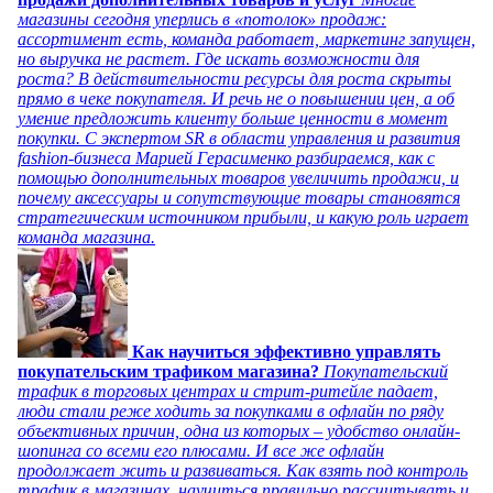
магазины сегодня уперлись в «потолок» продаж:
ассортимент есть, команда работает, маркетинг запущен,
но выручка не растет. Где искать возможности для
роста? В действительности ресурсы для роста скрыты
прямо в чеке покупателя. И речь не о повышении цен, а об
умение предложить клиенту больше ценности в момент
покупки. С экспертом SR в области управления и развития
fashion-бизнеса Марией Герасименко разбираемся, как с
помощью дополнительных товаров увеличить продажи, и
почему аксессуары и сопутствующие товары становятся
стратегическим источником прибыли, и какую роль играет
команда магазина.
Как научиться эффективно управлять
покупательским трафиком магазина?
Покупательский
трафик в торговых центрах и стрит-ритейле падает,
люди стали реже ходить за покупками в офлайн по ряду
объективных причин, одна из которых – удобство онлайн-
шопинга со всеми его плюсами. И все же офлайн
продолжает жить и развиваться. Как взять под контроль
трафик в магазинах, научиться правильно рассчитывать и