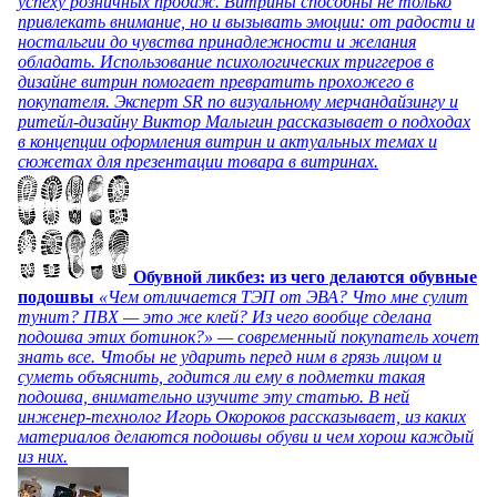
успеху розничных продаж. Витрины способны не только
привлекать внимание, но и вызывать эмоции: от радости и
ностальгии до чувства принадлежности и желания
обладать. Использование психологических триггеров в
дизайне витрин помогает превратить прохожего в
покупателя. Эксперт SR по визуальному мерчандайзингу и
ритейл-дизайну Виктор Малыгин рассказывает о подходах
в концепции оформления витрин и актуальных темах и
сюжетах для презентации товара в витринах.
Обувной ликбез: из чего делаются обувные
подошвы
«Чем отличается ТЭП от ЭВА? Что мне сулит
тунит? ПВХ — это же клей? Из чего вообще сделана
подошва этих ботинок?» — современный покупатель хочет
знать все. Чтобы не ударить перед ним в грязь лицом и
суметь объяснить, годится ли ему в подметки такая
подошва, внимательно изучите эту статью. В ней
инженер-технолог Игорь Окороков рассказывает, из каких
материалов делаются подошвы обуви и чем хорош каждый
из них.