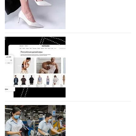
которая пройдет в российской столице с 26 сентября
по 1 октября, уже подано 1047 заявок. Примерно
половину из них (494) прислали дизайнеры,
коллекции которых не были представлены в…
07.08.2026
880
BALLINA представит свои новинки на Euro
Shoes
Компания BALLINA Guangzhou Lihuang Footwear
Co., Ltd., основанная в 2011 году и расположенная в
Гуанчжоу, столице моды Китая, является
профессиональной обувной компанией,
объединяющей разработку, производство и…
07.08.2026
749
На платформе Lamoda - новый раздел и
условия продвижения локальных
дизайнерских марок