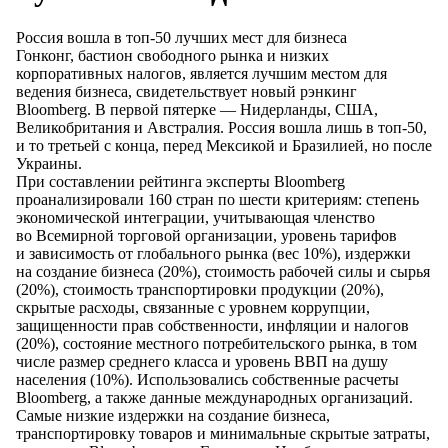
Россия вошла
в топ-50
лучших мест для бизнеса
Гонконг, бастион свободного рынка
и низких
корпоративных налогов, является лучшим местом для
ведения бизнеса, свидетельствует новый рэнкинг
Bloomberg.
В первой
пятерке —
Нидерланды, США,
Великобритания
и Австралия
. Россия вошла лишь
в топ-50
,
и то третьей
с конца
, перед Мексикой
и Бразилией
,
но после
Украины.
При составлении рейтинга эксперты Bloomberg
проанализировали 160 стран
по шести
критериям: степень
экономической интеграции, учитывающая членство
во Всемирной
торговой организации, уровень тарифов
и зависимость
от глобального
рынка (вес 10%), издержки
на создание
бизнеса (20%), стоимость рабочей силы
и сырья
(20%), стоимость транспортировки продукции (20%),
скрытые расходы, связанные
с уровнем
коррупции,
защищенности прав собственности, инфляции
и налогов
(20%), состояние местного потребительского рынка,
в том
числе размер среднего класса
и уровень
ВВП
на душу
населения (10%). Использовались собственные расчеты
Bloomberg,
а также
данные международных организаций.
Самые низкие издержки
на создание
бизнеса,
транспортировку товаров
и минимальные
скрытые затраты,