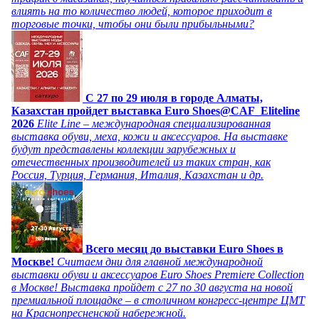
влиять на то количество людей, которое приходит в
торговые точки, чтобы они были прибыльными?
C 27 по 29 июля в городе Алматы,
Казахстан пройдет выставка Euro Shoes@CAF_Eliteline
2026
Elite Line – международная специализированная
выставка обуви, меха, кожи и аксессуаров. На выставке
будут представлены коллекции зарубежных и
отечественных производителей из таких стран, как
Россия, Турция, Германия, Италия, Казахстан и др.
Всего месяц до выставки Euro Shoes в
Москве!
Считаем дни для главной международной
выставки обуви и аксессуаров Euro Shoes Premiere Collection
в Москве! Выставка пройдет с 27 по 30 августа на новой
премиальной площадке – в столичном конгресс-центре ЦМТ
на Краснопресненской набережной.