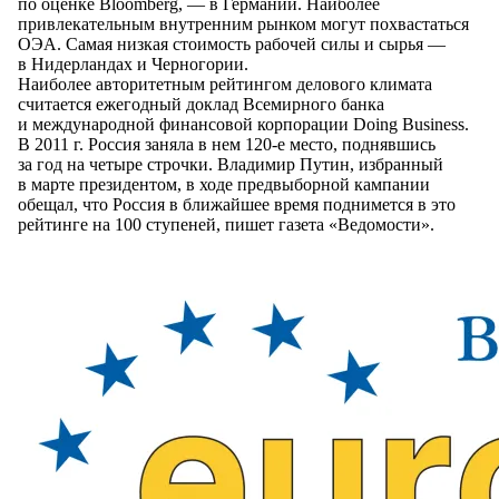
по оценке
Bloomberg, —
в Германии
. Наиболее
привлекательным внутренним рынком могут похвастаться
ОЭА. Самая низкая стоимость рабочей силы
и сырья
—
в Нидерландах
и Черногории
.
Наиболее авторитетным рейтингом делового климата
считается ежегодный доклад Всемирного банка
и международной
финансовой корпорации Doing Business.
В 2011
г. Россия заняла
в нем
120-е
место, поднявшись
за год
на четыре
строчки. Владимир Путин, избранный
в марте
президентом,
в ходе
предвыборной кампании
обещал, что Россия
в ближайшее
время поднимется
в это
рейтинге
на 100
ступеней, пишет газета «Ведомости».