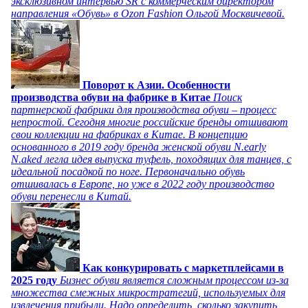
эксклюзивном интервью SR с коммерческим директором
направления «Обувь» в Ozon Fashion Ольгой Москвичевой.
Поворот к Азии. Особенности
производства обуви на фабрике в Китае
Поиск
партнерской фабрики для производства обуви – процесс
непростой. Сегодня многие российские бренды отшивают
свои коллекции на фабриках в Китае. В концепцию
основанного в 2019 году бренда женской обуви N.early
N.aked легла идея выпуска туфель, походящих для танцев, с
идеальной посадкой по ноге. Первоначально обувь
отшивалась в Европе, но уже в 2022 году производство
обуви перенесли в Китай.
Как конкурировать с маркетплейсами в
2025 году
Бизнес обуви является сложным процессом из-за
множества смежных микростратегий, используемых для
извлечения прибыли. Надо определить, сколько закупить