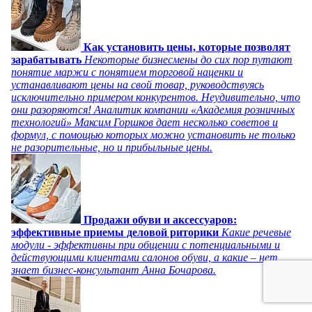
Как установить цены, которые позволят
зарабатывать
Некоторые бизнесмены до сих пор путают
понятие маржи с понятием торговой наценки и
устанавливают цены на свой товар, руководствуясь
исключительно примером конкурентов. Неудивительно, что
они разоряются! Аналитик компании «Академия розничных
технологий» Максим Горшков дает несколько советов и
формул, с помощью которых можно установить не только
не разорительные, но и прибыльные цены.
Продажи обуви и аксессуаров:
эффективные приемы деловой риторики
Какие речевые
модули - эффективны при общении с потенциальными и
действующими клиентами салонов обуви, а какие – нет,
знает бизнес-консультант Анна Бочарова.