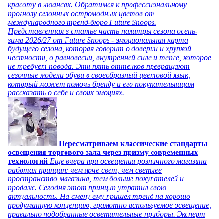
красоту в нюансах. Обратимся к профессиональному
прогнозу сезонных остромодных цветов от
международного тренд-бюро Future Snoops.
Представленная в статье часть палитры сезона осень-
зима 2026/27 от Future Snoops - эмоциональная карта
будущего сезона, которая говорит о доверии и хрупкой
честности, о равновесии, внутренней силе и тепле, которое
не требует повода. Эти пять оттенков превращают
сезонные модели обуви в своеобразный цветовой язык,
который может помочь бренду и его покупательницам
рассказать о себе и своих эмоциях.
Пересматриваем классические стандарты
освещения торгового зала через призму современных
технологий
Еще вчера при освещении розничного магазина
работал принцип: чем ярче свет, чем светлее
пространство магазина, тем больше покупателей и
продаж. Сегодня этот принцип утратил свою
актуальность. На смену ему пришел тренд на хорошо
продуманную концепцию, грамотно используемое освещение,
правильно подобранные осветительные приборы. Эксперт