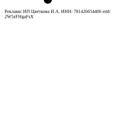
Реклама: ИП Цветкова И.А. ИНН: 781426654406 erid:
2W5zFHgaFsX