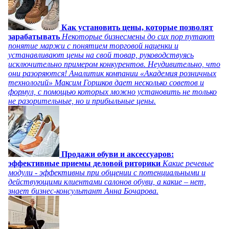
Как установить цены, которые позволят
зарабатывать
Некоторые бизнесмены до сих пор путают
понятие маржи с понятием торговой наценки и
устанавливают цены на свой товар, руководствуясь
исключительно примером конкурентов. Неудивительно, что
они разоряются! Аналитик компании «Академия розничных
технологий» Максим Горшков дает несколько советов и
формул, с помощью которых можно установить не только
не разорительные, но и прибыльные цены.
Продажи обуви и аксессуаров:
эффективные приемы деловой риторики
Какие речевые
модули - эффективны при общении с потенциальными и
действующими клиентами салонов обуви, а какие – нет,
знает бизнес-консультант Анна Бочарова.