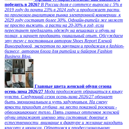
победить в 2026?
В России доля e commerce выросла с 5% в
2019 году до почти 23% в 2024 году и продолжает расти,
по прогнозам аналитиков рынка электронной коммерции, к
2029 году составит более 30%. Офлайн-ритейл же может
не просто выжить, а расти на 20-30% в год, если
перестанет предлагать одежду на вешалках и обувь на
полках, и начнет продавать уникальный опыт. Обсуждаем
эту тему с постоянным автором Shoes Report Еленой
Виноградовой, экспертом по закупкам и продажам в fashion-
бизнесе, автором блога для ритейла и байеров Fashion
Business Blog.
Главные цвета женской обуви сезона
осень-зима 2026/27
Мода продолжает обращаться к языку
чувств. Следующий сезон осень-зима 2026/27 обещает
быть эмоциональным и чуть задумчивым. На смену
яркости приходит глубина, на место показной роскоши -
обволакивающее тепло. Пять главных оттенков женской
обуви отражают именно эти состояния: доверие к
естественности, внимание к фактуре и желание находить
красоту в нюансах. Обратимся к профессиональному