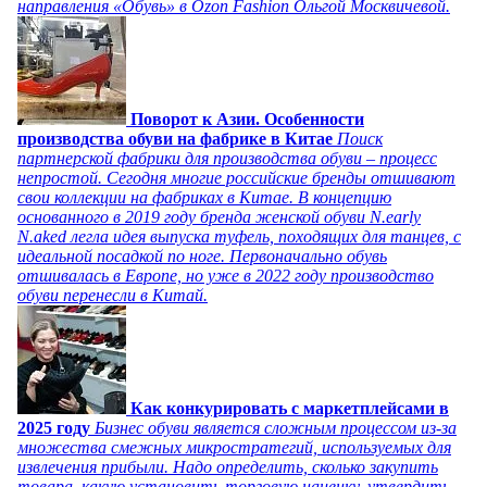
направления «Обувь» в Ozon Fashion Ольгой Москвичевой.
Поворот к Азии. Особенности
производства обуви на фабрике в Китае
Поиск
партнерской фабрики для производства обуви – процесс
непростой. Сегодня многие российские бренды отшивают
свои коллекции на фабриках в Китае. В концепцию
основанного в 2019 году бренда женской обуви N.early
N.aked легла идея выпуска туфель, походящих для танцев, с
идеальной посадкой по ноге. Первоначально обувь
отшивалась в Европе, но уже в 2022 году производство
обуви перенесли в Китай.
Как конкурировать с маркетплейсами в
2025 году
Бизнес обуви является сложным процессом из-за
множества смежных микростратегий, используемых для
извлечения прибыли. Надо определить, сколько закупить
товара, какую установить торговую наценку, утвердить