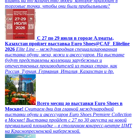
влиять на то количество людей, которое приходит в
торговые точки, чтобы они были прибыльными?
C 27 по 29 июля в городе Алматы,
Казахстан пройдет выставка Euro Shoes@CAF_Eliteline
2026
Elite Line – международная специализированная
выставка обуви, меха, кожи и аксессуаров. На выставке
будут представлены коллекции зарубежных и
отечественных производителей из таких стран, как
Россия, Турция, Германия, Италия, Казахстан и др.
Всего месяц до выставки Euro Shoes в
Москве!
Считаем дни для главной международной
выставки обуви и аксессуаров Euro Shoes Premiere Collection
в Москве! Выставка пройдет с 27 по 30 августа на новой
премиальной площадке – в столичном конгресс-центре ЦМТ
на Краснопресненской набережной.