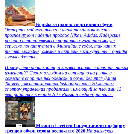
Борьба за рынок спортивной обуви
Эксперты модного рынка и аналитики-экономисты
прогнозируют падение продаж Nike и Adidas. Лидерские
позиции непотопляемых спортивных гигантов могут
серьезно пошатнуться в ближайшие годы, так как их
теснят молодые, смелые и активные конкуренты – бренды
- челленджеры.
Почему это происходит, и каковы основные причины таких
изменений? Своим взглядом на ситуацию на рынке в
сегменте спортивных одежды и обуви делится Дания
Ткачева, эксперт-практик fashion-рынка с 20-летним
опытом управления продажами, имеющий за плечами 13
лет работы в команде Nike Russia и fashion-ритейле.
Micam и Livetrend представили подборку
трендов обуви сезона весна-лето 2026
Итальянская