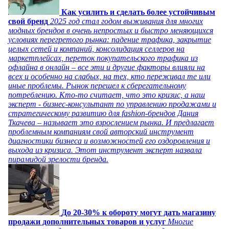
Как усилить и сделать более устойчивым
свой бренд
2025 год стал годом выживания для многих
модных брендов в очень непростых и быстро меняющихся
условиях перегретого рынка: падение трафика, закрытие
целых сетей и компаний, консолидация селлеров на
маркетплейсах, переток покупательского трафика из
офлайна в онлайн – все эти и другие факторы влияли на
всех и особенно на слабых, на тех, кто переживал те или
иные проблемы. Рынок перешел к сберегательному
потреблению. Кто-то считает, что это кризис, а наш
эксперт - бизнес-консультант по управлению продажами и
стратегическому развитию для fashion-брендов Дания
Ткачева – называет это взрослением рынка. И предлагает
проблемным компаниям свой авторский инструмент
диагностики бизнеса и возможностей его оздоровления и
выхода из кризиса. Этот инструмент эксперт назвала
пирамидой зрелости бренда.
До 20-30% к обороту могут дать магазину
продажи дополнительных товаров и услуг
Многие