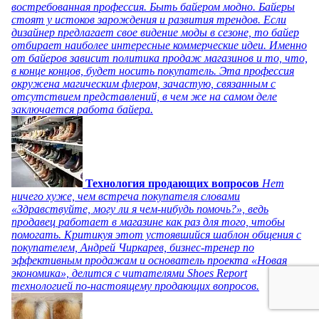
востребованная профессия. Быть байером модно. Байеры
стоят у истоков зарождения и развития трендов. Если
дизайнер предлагает свое видение моды в сезоне, то байер
отбирает наиболее интересные коммерческие идеи. Именно
от байеров зависит политика продаж магазинов и то, что,
в конце концов, будет носить покупатель. Эта профессия
окружена магическим флером, зачастую, связанным с
отсутствием представлений, в чем же на самом деле
заключается работа байера.
Технология продающих вопросов
Нет
ничего хуже, чем встреча покупателя словами
«Здравствуйте, могу ли я чем-нибудь помочь?», ведь
продавец работает в магазине как раз для того, чтобы
помогать. Критикуя этот устоявшийся шаблон общения с
покупателем, Андрей Чиркарев, бизнес-тренер по
эффективным продажам и основатель проекта «Новая
экономика», делится с читателями Shoes Report
технологией по-настоящему продающих вопросов.