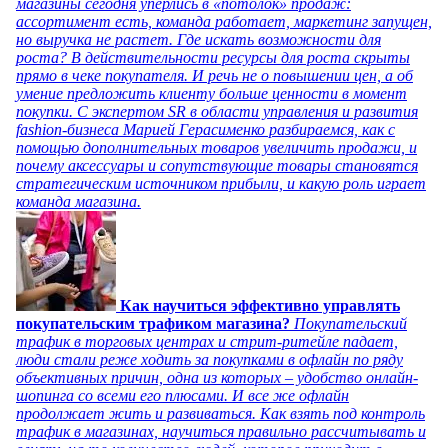
магазины сегодня уперлись в «потолок» продаж:
ассортимент есть, команда работает, маркетинг запущен,
но выручка не растет. Где искать возможности для
роста? В действительности ресурсы для роста скрыты
прямо в чеке покупателя. И речь не о повышении цен, а об
умение предложить клиенту больше ценности в момент
покупки. С экспертом SR в области управления и развития
fashion-бизнеса Марией Герасименко разбираемся, как с
помощью дополнительных товаров увеличить продажи, и
почему аксессуары и сопутствующие товары становятся
стратегическим источником прибыли, и какую роль играет
команда магазина.
Как научиться эффективно управлять
покупательским трафиком магазина?
Покупательский
трафик в торговых центрах и стрит-ритейле падает,
люди стали реже ходить за покупками в офлайн по ряду
объективных причин, одна из которых – удобство онлайн-
шопинга со всеми его плюсами. И все же офлайн
продолжает жить и развиваться. Как взять под контроль
трафик в магазинах, научиться правильно рассчитывать и