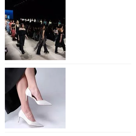
На участие в Московской неделе моды
подано 1047 заявок
На участие в седьмой Московской неделе моды,
которая пройдет в российской столице с 26 сентября
по 1 октября, уже подано 1047 заявок. Примерно
половину из них (494) прислали дизайнеры,
коллекции которых не были представлены в…
07.08.2026
478