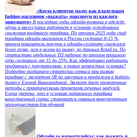
«Когда клиентов мало: как владельцам
fashion-магазинов «выжать» максимум из каждого
зашедшего»
В последние годы офлайн-розница в одежде,
обуви и аксессуарах работает в условиях устойчивого
снижения входящего трафика. По итогам 2025 года спад
трафика офлайн-магазинов в России составил 8-15 %,
причем показатель покупок в офлайн-сегменте снижался
более резко, чем в целом по рынку, по данным Retail.ru. По
статистике отдельных ТЦ падение по итогам прошлого
года составило от 15 до 25%. Как эффективно работать
продавцам с покупателями в таких непростых условиях?
Подробно разбираем стратегии сервиса при низком
трафике с экспертом SR по закупкам и продажам в fashion-
бизнесе Еленой Виноградовой. Эксперт дает проверенные
методы с практическими примерами речевых модулей.
Елена уверена, что в условиях падающего трафика
качественный сервис становится главным конкурентным
преимуществом для обувной
Офлайн vs маркетплейсы: как выжить и