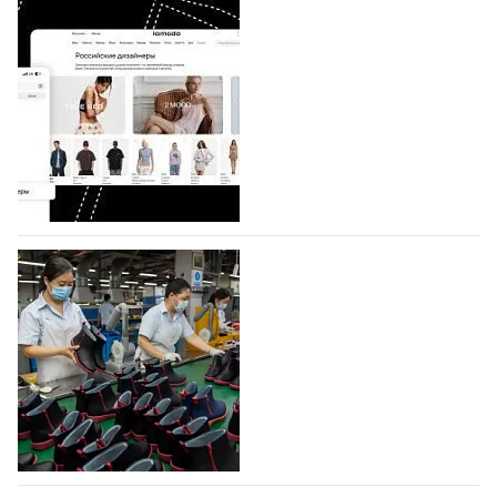
BALLINA представит свои новинки на Euro
Shoes
Компания BALLINA Guangzhou Lihuang Footwear
Co., Ltd., основанная в 2011 году и расположенная в
Гуанчжоу, столице моды Китая, является
профессиональной обувной компанией,
объединяющей разработку, производство и…
07.08.2026
332
На платформе Lamoda - новый раздел и
условия продвижения локальных
дизайнерских марок
Российский маркетплейс Lamoda решил обновить
раздел для продажи продукции локальных
дизайнерских марок одежды, обуви и аксессуаров.
Бренды также получат маркетинговую…
06.08.2026
498