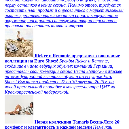
норму остатков в конце сезона. Помимо этого, требуется
составить план продаж и определиться с маркетинговыми
акциями, учитывающими сезонный спрос и конкурентное
окружение, настроить систему мотивации персонала и
правильно расставить точки контроля.
Rieker и Remonte представят свои новые
коллекции на Euro Shoes!
Бренды Rieker и Remonte,
входящие в число ведущих обувных компаний Германии,
представят свои коллекции сезона Весна-Лето’26 в Москве
на международной выставке обуви и аксессуаров Euro
Shoes! Выставка пройдет c 27 по 30 августа 2025 г. на
новой премиальной площадке в конгресс-центре ЦМТ на
Краснопресненской набережной.
Новая коллекция Tamaris Весна-Лето 26:
комфорт и элегантность в каждой модели
Немецкий