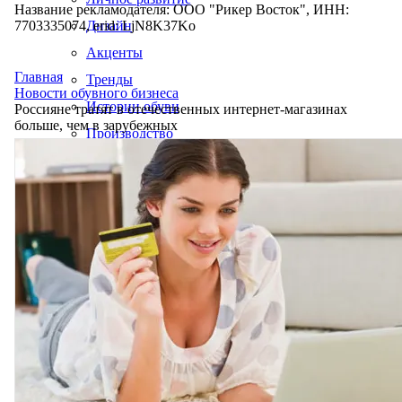
Название рекламодателя: ООО "Рикер Восток", ИНН:
7703335074, erid: LjN8K37Ko
Дизайн
Акценты
Главная
Тренды
Новости обувного бизнеса
Истории обуви
Россияне тратят в отечественных интернет-магазинах
больше, чем в зарубежных
Производство