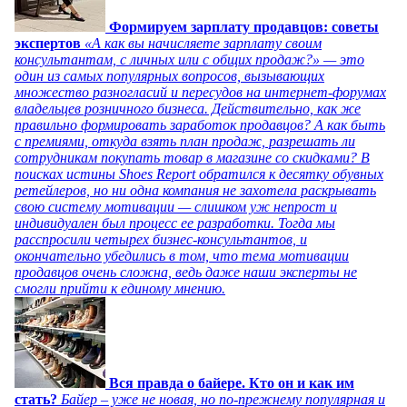
Формируем зарплату продавцов: советы
экспертов
«А как вы начисляете зарплату своим
консультантам, с личных или с общих продаж?» — это
один из самых популярных вопросов, вызывающих
множество разногласий и пересудов на интернет-форумах
владельцев розничного бизнеса. Действительно, как же
правильно формировать заработок продавцов? А как быть
с премиями, откуда взять план продаж, разрешать ли
сотрудникам покупать товар в магазине со скидками? В
поисках истины Shoes Report обратился к десятку обувных
ретейлеров, но ни одна компания не захотела раскрывать
свою систему мотивации — слишком уж непрост и
индивидуален был процесс ее разработки. Тогда мы
расспросили четырех бизнес-консультантов, и
окончательно убедились в том, что тема мотивации
продавцов очень сложна, ведь даже наши эксперты не
смогли прийти к единому мнению.
Вся правда о байере. Кто он и как им
стать?
Байер – уже не новая, но по-прежнему популярная и