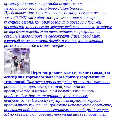
прогнозу сезонных остромодных цветов от
международного тренд-бюро Future Snoops.
Представленная в статье часть палитры сезона осень-
зима 2026/27 от Future Snoops - эмоциональная карта
будущего сезона, которая говорит о доверии и хрупкой
честности, о равновесии, внутренней силе и тепле, которое
не требует повода. Эти пять оттенков превращают
сезонные модели обуви в своеобразный цветовой язык,
который может помочь бренду и его покупательницам
рассказать о себе и своих эмоциях.
Пересматриваем классические стандарты
освещения торгового зала через призму современных
технологий
Еще вчера при освещении розничного магазина
работал принцип: чем ярче свет, чем светлее
пространство магазина, тем больше покупателей и
продаж. Сегодня этот принцип утратил свою
актуальность. На смену ему пришел тренд на хорошо
продуманную концепцию, грамотно используемое освещение,
правильно подобранные осветительные приборы. Эксперт
SR по освещению торговых пространств, светодизайнер