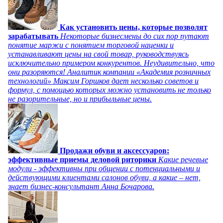
Как установить цены, которые позволят
зарабатывать
Некоторые бизнесмены до сих пор путают
понятие маржи с понятием торговой наценки и
устанавливают цены на свой товар, руководствуясь
исключительно примером конкурентов. Неудивительно, что
они разоряются! Аналитик компании «Академия розничных
технологий» Максим Горшков дает несколько советов и
формул, с помощью которых можно установить не только
не разорительные, но и прибыльные цены.
Продажи обуви и аксессуаров:
эффективные приемы деловой риторики
Какие речевые
модули - эффективны при общении с потенциальными и
действующими клиентами салонов обуви, а какие – нет,
знает бизнес-консультант Анна Бочарова.