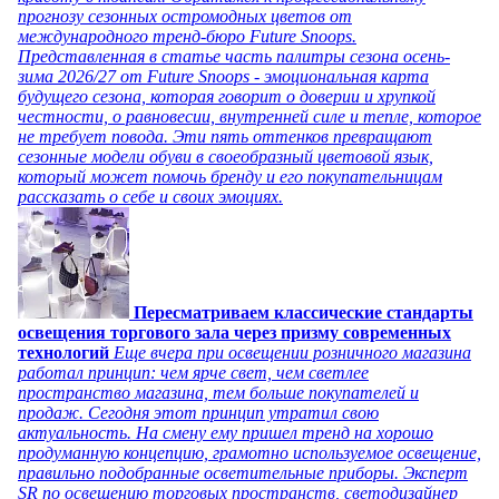
прогнозу сезонных остромодных цветов от
международного тренд-бюро Future Snoops.
Представленная в статье часть палитры сезона осень-
зима 2026/27 от Future Snoops - эмоциональная карта
будущего сезона, которая говорит о доверии и хрупкой
честности, о равновесии, внутренней силе и тепле, которое
не требует повода. Эти пять оттенков превращают
сезонные модели обуви в своеобразный цветовой язык,
который может помочь бренду и его покупательницам
рассказать о себе и своих эмоциях.
Пересматриваем классические стандарты
освещения торгового зала через призму современных
технологий
Еще вчера при освещении розничного магазина
работал принцип: чем ярче свет, чем светлее
пространство магазина, тем больше покупателей и
продаж. Сегодня этот принцип утратил свою
актуальность. На смену ему пришел тренд на хорошо
продуманную концепцию, грамотно используемое освещение,
правильно подобранные осветительные приборы. Эксперт
SR по освещению торговых пространств, светодизайнер