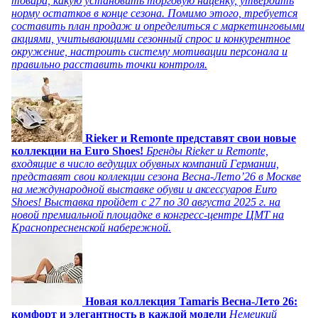
товара, какую установить торговую наценку, утвердить
норму остатков в конце сезона. Помимо этого, требуется
составить план продаж и определиться с маркетинговыми
акциями, учитывающими сезонный спрос и конкурентное
окружение, настроить систему мотивации персонала и
правильно расставить точки контроля.
Rieker и Remonte представят свои новые
коллекции на Euro Shoes!
Бренды Rieker и Remonte,
входящие в число ведущих обувных компаний Германии,
представят свои коллекции сезона Весна-Лето’26 в Москве
на международной выставке обуви и аксессуаров Euro
Shoes! Выставка пройдет c 27 по 30 августа 2025 г. на
новой премиальной площадке в конгресс-центре ЦМТ на
Краснопресненской набережной.
Новая коллекция Tamaris Весна-Лето 26:
комфорт и элегантность в каждой модели
Немецкий