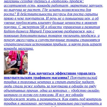
магазины сегодня уперлись в «потолок» продаж:
ассортимент есть, команда работает, маркетинг запущен,
но выручка не растет. Где искать возможности для
роста? В действительности ресурсы для роста скрыты
прямо в чеке покупателя. И речь не о повышении цен, а об
умение предложить клиенту больше ценности в момент
покупки. С экспертом SR в области управления и развития
fashion-бизнеса Марией Герасименко разбираемся, как с
помощью дополнительных товаров увеличить продажи, и
почему аксессуары и сопутствующие товары становятся
стратегическим источником прибыли, и какую роль играет
команда магазина.
Как научиться эффективно управлять
покупательским трафиком магазина?
Покупательский
трафик в торговых центрах и стрит-ритейле падает,
люди стали реже ходить за покупками в офлайн по ряду
объективных причин, одна из которых – удобство онлайн-
шопинга со всеми его плюсами. И все же офлайн
продолжает жить и развиваться. Как взять под контроль
трафик в магазинах, научиться правильно рассчитывать и