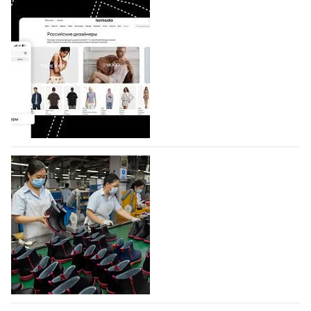
На платформе Lamoda - новый раздел и
условия продвижения локальных
дизайнерских марок
Российский маркетплейс Lamoda решил обновить
раздел для продажи продукции локальных
дизайнерских марок одежды, обуви и аксессуаров.
Бренды также получат маркетинговую…
06.08.2026
376