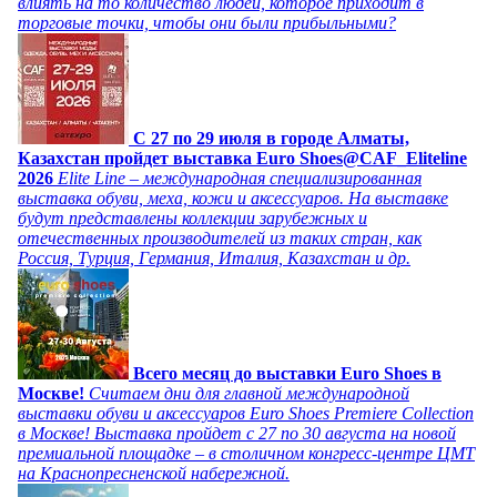
влиять на то количество людей, которое приходит в
торговые точки, чтобы они были прибыльными?
C 27 по 29 июля в городе Алматы,
Казахстан пройдет выставка Euro Shoes@CAF_Eliteline
2026
Elite Line – международная специализированная
выставка обуви, меха, кожи и аксессуаров. На выставке
будут представлены коллекции зарубежных и
отечественных производителей из таких стран, как
Россия, Турция, Германия, Италия, Казахстан и др.
Всего месяц до выставки Euro Shoes в
Москве!
Считаем дни для главной международной
выставки обуви и аксессуаров Euro Shoes Premiere Collection
в Москве! Выставка пройдет с 27 по 30 августа на новой
премиальной площадке – в столичном конгресс-центре ЦМТ
на Краснопресненской набережной.