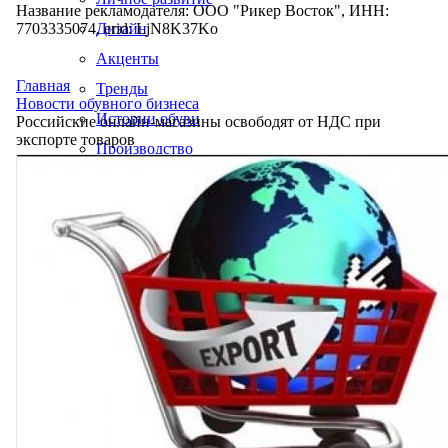
Название рекламодателя: ООО "Рикер Восток", ИНН:
7703335074, erid: LjN8K37Ko
Дизайн
Акценты
Главная
Тренды
Новости обувного бизнеса
Истории обуви
Российские онлайн-магазины освободят от НДС при
экспорте товаров
Производство