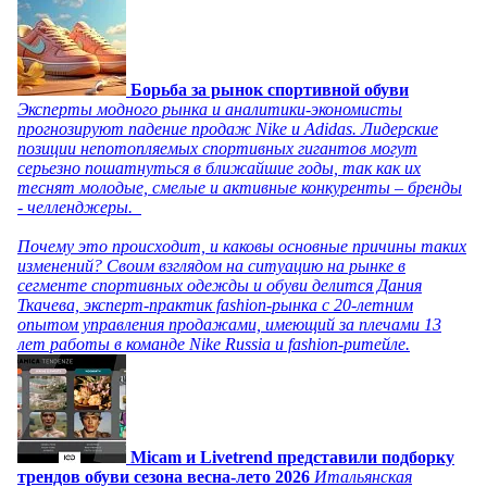
Борьба за рынок спортивной обуви
Эксперты модного рынка и аналитики-экономисты
прогнозируют падение продаж Nike и Adidas. Лидерские
позиции непотопляемых спортивных гигантов могут
серьезно пошатнуться в ближайшие годы, так как их
теснят молодые, смелые и активные конкуренты – бренды
- челленджеры.
Почему это происходит, и каковы основные причины таких
изменений? Своим взглядом на ситуацию на рынке в
сегменте спортивных одежды и обуви делится Дания
Ткачева, эксперт-практик fashion-рынка с 20-летним
опытом управления продажами, имеющий за плечами 13
лет работы в команде Nike Russia и fashion-ритейле.
Micam и Livetrend представили подборку
трендов обуви сезона весна-лето 2026
Итальянская