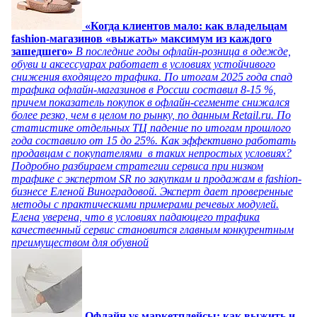
«Когда клиентов мало: как владельцам
fashion-магазинов «выжать» максимум из каждого
зашедшего»
В последние годы офлайн-розница в одежде,
обуви и аксессуарах работает в условиях устойчивого
снижения входящего трафика. По итогам 2025 года спад
трафика офлайн-магазинов в России составил 8-15 %,
причем показатель покупок в офлайн-сегменте снижался
более резко, чем в целом по рынку, по данным Retail.ru. По
статистике отдельных ТЦ падение по итогам прошлого
года составило от 15 до 25%. Как эффективно работать
продавцам с покупателями в таких непростых условиях?
Подробно разбираем стратегии сервиса при низком
трафике с экспертом SR по закупкам и продажам в fashion-
бизнесе Еленой Виноградовой. Эксперт дает проверенные
методы с практическими примерами речевых модулей.
Елена уверена, что в условиях падающего трафика
качественный сервис становится главным конкурентным
преимуществом для обувной
Офлайн vs маркетплейсы: как выжить и