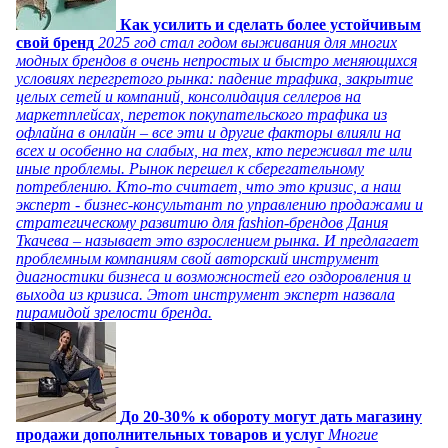
Как усилить и сделать более устойчивым
свой бренд
2025 год стал годом выживания для многих
модных брендов в очень непростых и быстро меняющихся
условиях перегретого рынка: падение трафика, закрытие
целых сетей и компаний, консолидация селлеров на
маркетплейсах, переток покупательского трафика из
офлайна в онлайн – все эти и другие факторы влияли на
всех и особенно на слабых, на тех, кто переживал те или
иные проблемы. Рынок перешел к сберегательному
потреблению. Кто-то считает, что это кризис, а наш
эксперт - бизнес-консультант по управлению продажами и
стратегическому развитию для fashion-брендов Дания
Ткачева – называет это взрослением рынка. И предлагает
проблемным компаниям свой авторский инструмент
диагностики бизнеса и возможностей его оздоровления и
выхода из кризиса. Этот инструмент эксперт назвала
пирамидой зрелости бренда.
До 20-30% к обороту могут дать магазину
продажи дополнительных товаров и услуг
Многие