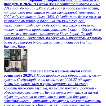
победить в 2026?
В России доля e commerce выросла с 5% в
2019 году до почти 23% в 2024 году и продолжает расти,
по прогнозам аналитиков рынка электронной коммерции, к
2029 году составит более 30%. Офлайн-ритейл же может
не просто выжить, а расти на 20-30% в год, если
перестанет предлагать одежду на вешалках и обувь на
полках, и начнет продавать уникальный опыт. Обсуждаем
эту тему с постоянным автором Shoes Report Еленой
Виноградовой, экспертом по закупкам и продажам в fashion-
бизнесе, автором блога для ритейла и байеров Fashion
Business Blog.
Главные цвета женской обуви сезона
осень-зима 2026/27
Мода продолжает обращаться к языку
чувств. Следующий сезон осень-зима 2026/27 обещает
быть эмоциональным и чуть задумчивым. На смену
яркости приходит глубина, на место показной роскоши -
обволакивающее тепло. Пять главных оттенков женской
обуви отражают именно эти состояния: доверие к
естественности, внимание к фактуре и желание находить
красоту в нюансах. Обратимся к профессиональному