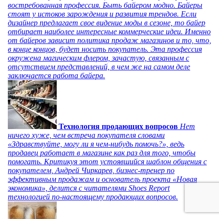
востребованная профессия. Быть байером модно. Байеры
стоят у истоков зарождения и развития трендов. Если
дизайнер предлагает свое видение моды в сезоне, то байер
отбирает наиболее интересные коммерческие идеи. Именно
от байеров зависит политика продаж магазинов и то, что,
в конце концов, будет носить покупатель. Эта профессия
окружена магическим флером, зачастую, связанным с
отсутствием представлений, в чем же на самом деле
заключается работа байера.
Технология продающих вопросов
Нет
ничего хуже, чем встреча покупателя словами
«Здравствуйте, могу ли я чем-нибудь помочь?», ведь
продавец работает в магазине как раз для того, чтобы
помогать. Критикуя этот устоявшийся шаблон общения с
покупателем, Андрей Чиркарев, бизнес-тренер по
эффективным продажам и основатель проекта «Новая
экономика», делится с читателями Shoes Report
технологией по-настоящему продающих вопросов.