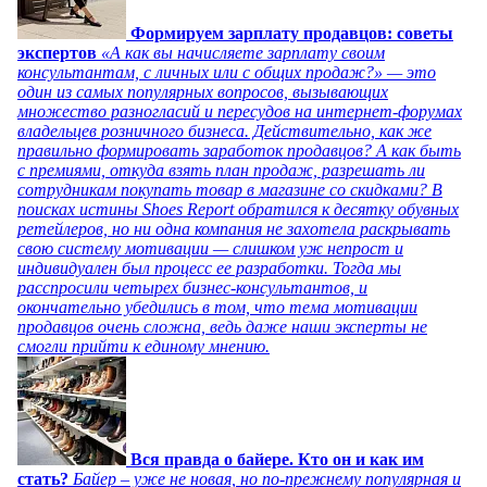
Формируем зарплату продавцов: советы
экспертов
«А как вы начисляете зарплату своим
консультантам, с личных или с общих продаж?» — это
один из самых популярных вопросов, вызывающих
множество разногласий и пересудов на интернет-форумах
владельцев розничного бизнеса. Действительно, как же
правильно формировать заработок продавцов? А как быть
с премиями, откуда взять план продаж, разрешать ли
сотрудникам покупать товар в магазине со скидками? В
поисках истины Shoes Report обратился к десятку обувных
ретейлеров, но ни одна компания не захотела раскрывать
свою систему мотивации — слишком уж непрост и
индивидуален был процесс ее разработки. Тогда мы
расспросили четырех бизнес-консультантов, и
окончательно убедились в том, что тема мотивации
продавцов очень сложна, ведь даже наши эксперты не
смогли прийти к единому мнению.
Вся правда о байере. Кто он и как им
стать?
Байер – уже не новая, но по-прежнему популярная и