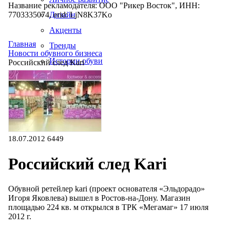
Название рекламодателя: ООО "Рикер Восток", ИНН:
7703335074, erid: LjN8K37Ko
Дизайн
Акценты
Главная
Тренды
Новости обувного бизнеса
Истории обуви
Российский след Kari
Производство
18.07.2012
6449
Российский след Kari
Обувной ретейлер kari (проект основателя «Эльдорадо»
Игоря Яковлева) вышел в Ростов-на-Дону. Магазин
площадью 224 кв. м открылся в ТРК «Мегамаг» 17 июля
2012 г.