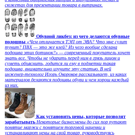
сюжетах для презентации товара в витринах.
Обувной ликбез: из чего делаются обувные
подошвы
«Чем отличается ТЭП от ЭВА? Что мне сулит
тунит? ПВХ — это же клей? Из чего вообще сделана
подошва этих ботинок?» — современный покупатель хочет
знать все. Чтобы не ударить перед ним в грязь лицом и
суметь объяснить, годится ли ему в подметки такая
подошва, внимательно изучите эту статью. В ней
инженер-технолог Игорь Окороков рассказывает, из каких
материалов делаются подошвы обуви и чем хорош каждый
из них.
Как установить цены, которые позволят
зарабатывать
Некоторые бизнесмены до сих пор путают
понятие маржи с понятием торговой наценки и
устанавливают цены на свой товар, руководствуясь