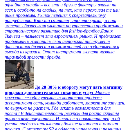
офлайна в онлайн – все эти и другие факторы влияли на
всех и особенно на слабых, на тех, кто переживал те или
иные проблемы. Рынок перешел к сберегательному
потреблению. Кто-то считает, что это кризис, а наш
эксперт - бизнес-консультант по управлению продажами и
стратегическому развитию для fashion-брендов Дания
Ткачева – называет это взрослением рынка. И предлагает
проблемным компаниям свой авторский инструмент
диагностики бизнеса и возможностей его оздоровления и
выхода из кризиса. Этот инструмент эксперт назвала
пирамидой зрелости бренда.
До 20-30% к обороту могут дать магазину
продажи дополнительных товаров и услуг
Многие
магазины сегодня уперлись в «потолок» продаж:
ассортимент есть, команда работает, маркетинг запущен,
но выручка не растет. Где искать возможности для
роста? В действительности ресурсы для роста скрыты
прямо в чеке покупателя. И речь не о повышении цен, а об
умение предложить клиенту больше ценности в момент
покупки. С экспертом SR в области управления и развития