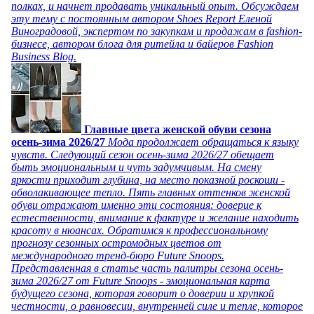
полках, и начнет продавать уникальный опыт. Обсуждаем
эту тему с постоянным автором Shoes Report Еленой
Виноградовой, экспертом по закупкам и продажам в fashion-
бизнесе, автором блога для ритейла и байеров Fashion
Business Blog.
Главные цвета женской обуви сезона
осень-зима 2026/27
Мода продолжает обращаться к языку
чувств. Следующий сезон осень-зима 2026/27 обещает
быть эмоциональным и чуть задумчивым. На смену
яркости приходит глубина, на место показной роскоши -
обволакивающее тепло. Пять главных оттенков женской
обуви отражают именно эти состояния: доверие к
естественности, внимание к фактуре и желание находить
красоту в нюансах. Обратимся к профессиональному
прогнозу сезонных остромодных цветов от
международного тренд-бюро Future Snoops.
Представленная в статье часть палитры сезона осень-
зима 2026/27 от Future Snoops - эмоциональная карта
будущего сезона, которая говорит о доверии и хрупкой
честности, о равновесии, внутренней силе и тепле, которое