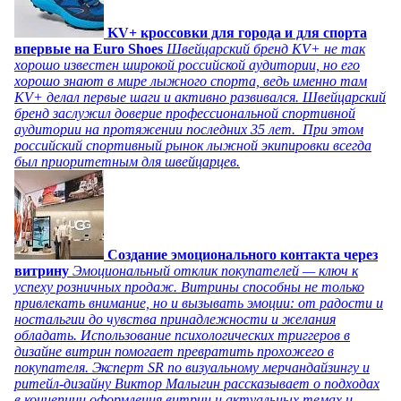
KV+ кроссовки для города и для спорта
впервые на Euro Shoes
Швейцарский бренд KV+ не так
хорошо известен широкой российской аудитории, но его
хорошо знают в мире лыжного спорта, ведь именно там
KV+ делал первые шаги и активно развивался. Швейцарский
бренд заслужил доверие профессиональной спортивной
аудитории на протяжении последних 35 лет. При этом
российский спортивный рынок лыжной экипировки всегда
был приоритетным для швейцарцев.
Создание эмоционального контакта через
витрину
Эмоциональный отклик покупателей — ключ к
успеху розничных продаж. Витрины способны не только
привлекать внимание, но и вызывать эмоции: от радости и
ностальгии до чувства принадлежности и желания
обладать. Использование психологических триггеров в
дизайне витрин помогает превратить прохожего в
покупателя. Эксперт SR по визуальному мерчандайзингу и
ритейл-дизайну Виктор Малыгин рассказывает о подходах
в концепции оформления витрин и актуальных темах и