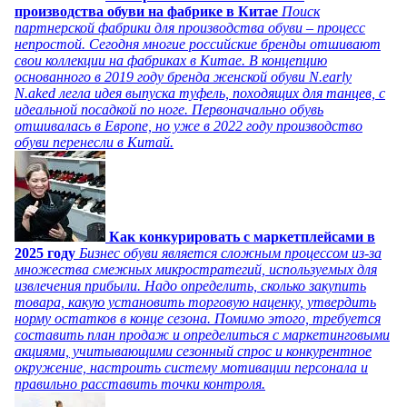
производства обуви на фабрике в Китае
Поиск
партнерской фабрики для производства обуви – процесс
непростой. Сегодня многие российские бренды отшивают
свои коллекции на фабриках в Китае. В концепцию
основанного в 2019 году бренда женской обуви N.early
N.aked легла идея выпуска туфель, походящих для танцев, с
идеальной посадкой по ноге. Первоначально обувь
отшивалась в Европе, но уже в 2022 году производство
обуви перенесли в Китай.
Как конкурировать с маркетплейсами в
2025 году
Бизнес обуви является сложным процессом из-за
множества смежных микростратегий, используемых для
извлечения прибыли. Надо определить, сколько закупить
товара, какую установить торговую наценку, утвердить
норму остатков в конце сезона. Помимо этого, требуется
составить план продаж и определиться с маркетинговыми
акциями, учитывающими сезонный спрос и конкурентное
окружение, настроить систему мотивации персонала и
правильно расставить точки контроля.