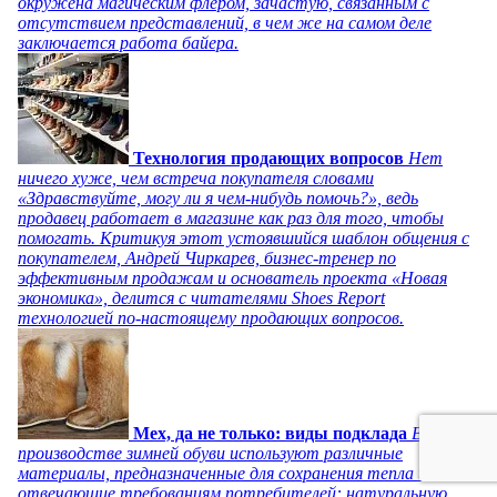
окружена магическим флером, зачастую, связанным с
отсутствием представлений, в чем же на самом деле
заключается работа байера.
Технология продающих вопросов
Нет
ничего хуже, чем встреча покупателя словами
«Здравствуйте, могу ли я чем-нибудь помочь?», ведь
продавец работает в магазине как раз для того, чтобы
помогать. Критикуя этот устоявшийся шаблон общения с
покупателем, Андрей Чиркарев, бизнес-тренер по
эффективным продажам и основатель проекта «Новая
экономика», делится с читателями Shoes Report
технологией по-настоящему продающих вопросов.
Мех, да не только: виды подклада
В
производстве зимней обуви используют различные
материалы, предназначенные для сохранения тепла и
отвечающие требованиям потребителей: натуральную