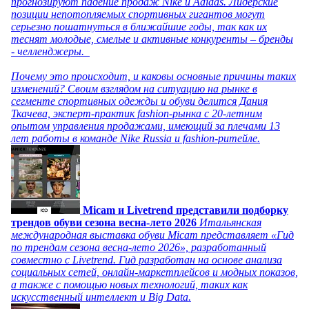
прогнозируют падение продаж Nike и Adidas. Лидерские
позиции непотопляемых спортивных гигантов могут
серьезно пошатнуться в ближайшие годы, так как их
теснят молодые, смелые и активные конкуренты – бренды
- челленджеры.
Почему это происходит, и каковы основные причины таких
изменений? Своим взглядом на ситуацию на рынке в
сегменте спортивных одежды и обуви делится Дания
Ткачева, эксперт-практик fashion-рынка с 20-летним
опытом управления продажами, имеющий за плечами 13
лет работы в команде Nike Russia и fashion-ритейле.
Micam и Livetrend представили подборку
трендов обуви сезона весна-лето 2026
Итальянская
международная выставка обуви Micam представляет «Гид
по трендам сезона весна-лето 2026», разработанный
совместно с Livetrend. Гид разработан на основе анализа
социальных сетей, онлайн-маркетплейсов и модных показов,
а также с помощью новых технологий, таких как
искусственный интеллект и Big Data.