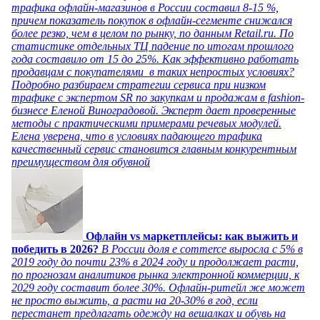
трафика офлайн-магазинов в России составил 8-15 %,
причем показатель покупок в офлайн-сегменте снижался
более резко, чем в целом по рынку, по данным Retail.ru. По
статистике отдельных ТЦ падение по итогам прошлого
года составило от 15 до 25%. Как эффективно работать
продавцам с покупателями в таких непростых условиях?
Подробно разбираем стратегии сервиса при низком
трафике с экспертом SR по закупкам и продажам в fashion-
бизнесе Еленой Виноградовой. Эксперт дает проверенные
методы с практическими примерами речевых модулей.
Елена уверена, что в условиях падающего трафика
качественный сервис становится главным конкурентным
преимуществом для обувной
Офлайн vs маркетплейсы: как выжить и
победить в 2026?
В России доля e commerce выросла с 5% в
2019 году до почти 23% в 2024 году и продолжает расти,
по прогнозам аналитиков рынка электронной коммерции, к
2029 году составит более 30%. Офлайн-ритейл же может
не просто выжить, а расти на 20-30% в год, если
перестанет предлагать одежду на вешалках и обувь на