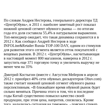
По словам Андрея Нестерова, генерального директора ТД
«ЦентрОбувь», в 2011 г. наиболее заметный рост показал
нижний ценовой сегмент обувного рынка — по итогам
года его доля составила 55,4% в натуральном выражении.
Топ-менеджер ожидает, что такая динамика сохранится и в
2012 г. Как сообщил Андрей Нестеров в ходе
INFOLine&Retailer Russia TOP-100 DAY, одним из стимулов
для развития этого сегмента является отток покупателей с
вещевых рынков. В 2012 г. «ЦентрОбувь», насчитывающая
в настоящий момент 800 магазинов, намерена в 2012 г.
запустить еще 371 торговую точку и увеличить выручку не
менее чем на 35%
Дмитрий Костыгин (вместе с Августом Мейером в апреле
2012 г. приобрел 40% сети обувных дискаунтеров Obuv.com)
также считает нижний ценовой сегмент обувного рынка
перспективным. «В ближайшее время обувной рынок будет
сильно меняться. Причина этого в том, что в последние
годы Китай существенно повысил качество своей
продукции, при этом цена, напротив, снизилась. Кроме
того, наладилась ситуация на таможне», - пояснил спикер.