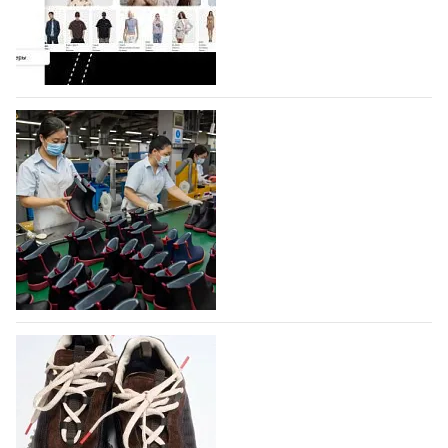
Гуанчжоу, столице моды Китая, является
профессиональной обувной компанией,
объединяющей разработку, производство и…
07.08.2026
578
На платформе Lamoda - новый раздел и
условия продвижения локальных
дизайнерских марок
Российский маркетплейс Lamoda решил обновить
раздел для продажи продукции локальных
дизайнерских марок одежды, обуви и аксессуаров.
Бренды также получат маркетинговую…
06.08.2026
758
Объем мирового производства обуви в
2025 году практически не увеличился
В 2025 году мировое производство обуви
практически не изменилось, зафиксировав