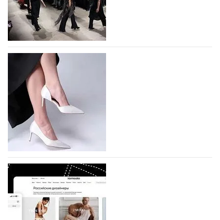
На участие в Московской неделе моды
подано 1047 заявок
На участие в седьмой Московской неделе моды,
которая пройдет в российской столице с 26 сентября
по 1 октября, уже подано 1047 заявок. Примерно
половину из них (494) прислали дизайнеры,
коллекции которых не были представлены в…
07.08.2026
714
BALLINA представит свои новинки на Euro
Shoes
Компания BALLINA Guangzhou Lihuang Footwear
Co., Ltd., основанная в 2011 году и расположенная в