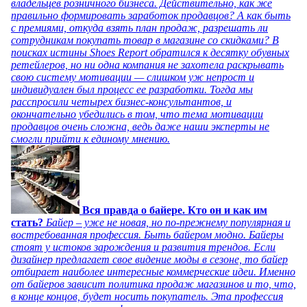
владельцев розничного бизнеса. Действительно, как же
правильно формировать заработок продавцов? А как быть
с премиями, откуда взять план продаж, разрешать ли
сотрудникам покупать товар в магазине со скидками? В
поисках истины Shoes Report обратился к десятку обувных
ретейлеров, но ни одна компания не захотела раскрывать
свою систему мотивации — слишком уж непрост и
индивидуален был процесс ее разработки. Тогда мы
расспросили четырех бизнес-консультантов, и
окончательно убедились в том, что тема мотивации
продавцов очень сложна, ведь даже наши эксперты не
смогли прийти к единому мнению.
Вся правда о байере. Кто он и как им
стать?
Байер – уже не новая, но по-прежнему популярная и
востребованная профессия. Быть байером модно. Байеры
стоят у истоков зарождения и развития трендов. Если
дизайнер предлагает свое видение моды в сезоне, то байер
отбирает наиболее интересные коммерческие идеи. Именно
от байеров зависит политика продаж магазинов и то, что,
в конце концов, будет носить покупатель. Эта профессия