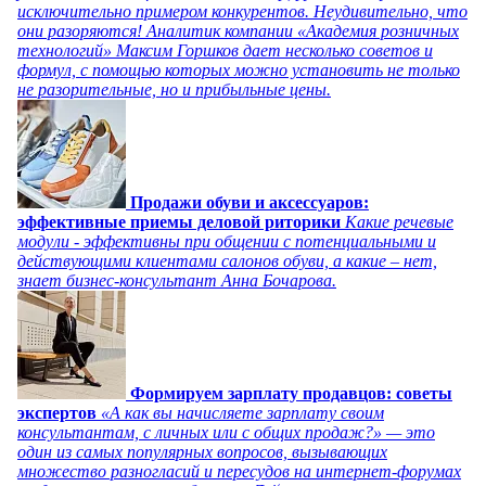
исключительно примером конкурентов. Неудивительно, что
они разоряются! Аналитик компании «Академия розничных
технологий» Максим Горшков дает несколько советов и
формул, с помощью которых можно установить не только
не разорительные, но и прибыльные цены.
Продажи обуви и аксессуаров:
эффективные приемы деловой риторики
Какие речевые
модули - эффективны при общении с потенциальными и
действующими клиентами салонов обуви, а какие – нет,
знает бизнес-консультант Анна Бочарова.
Формируем зарплату продавцов: советы
экспертов
«А как вы начисляете зарплату своим
консультантам, с личных или с общих продаж?» — это
один из самых популярных вопросов, вызывающих
множество разногласий и пересудов на интернет-форумах