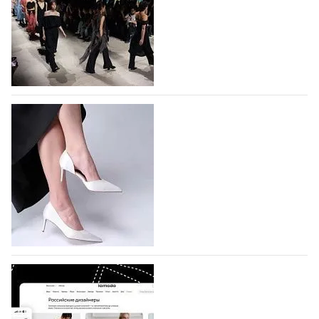
На участие в Московской неделе моды
подано 1047 заявок
На участие в седьмой Московской неделе моды,
которая пройдет в российской столице с 26 сентября
по 1 октября, уже подано 1047 заявок. Примерно
половину из них (494) прислали дизайнеры,
коллекции которых не были представлены в…
07.08.2026
777
BALLINA представит свои новинки на Euro
Shoes