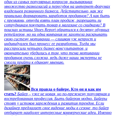
один из самых популярных вопросов, вызывающих
множество разногласий и пересудов на интернет-форумах
владельцев розничного бизнеса. Действительно, как же
правильно формировать заработок продавцов? А как быть
с премиями, откуда взять план продаж, разрешать ли
сотрудникам покупать товар в магазине со скидками? В
поисках истины Shoes Report обратился к десятку обувных
ретейлеров, но ни одна компания не захотела раскрывать
свою систему мотивации — слишком уж непрост и
индивидуален был процесс ее разработки. Тогда мы
расспросили четырех бизнес-консультантов, и
окончательно убедились в том, что тема мотивации
продавцов очень сложна, ведь даже наши эксперты не
смогли прийти к единому мнению.
Вся правда о байере. Кто он и как им
стать?
Байер – уже не новая, но по-прежнему популярная и
востребованная профессия. Быть байером модно. Байеры
стоят у истоков зарождения и развития трендов. Если
дизайнер предлагает свое видение моды в сезоне, то байер
отбирает наиболее интересные коммерческие идеи. Именно