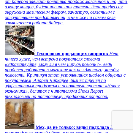
от байеров зависит политика продаж магазинов и то, что,
в конце концов, будет носить покупатель. Эта профессия
окружена магическим флером, зачастую, связанным с
отсутствием представлений, в чем же на самом деле
заключается работа байера.
Технология продающих вопросов
Нет
ничего хуже, чем встреча покупателя словами
«Здравствуйте, могу ли я чем-нибудь помочь?», ведь
продавец работает в магазине как раз для того, чтобы
помогать. Критикуя этот устоявшийся шаблон общения с
покупателем, Андрей Чиркарев, бизнес-тренер по
эффективным продажам и основатель проекта «Новая
экономика», делится с читателями Shoes Report
технологией по-настоящему продающих вопросов.
Мех, да не только: виды подклада
В
производстве зимней обуви используют различные