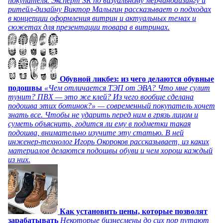
покупателя. Эксперт SR по визуальному мерчандайзингу и
ритейл-дизайну Виктор Малыгин рассказывает о подходах
в концепции оформления витрин и актуальных темах и
сюжетах для презентации товара в витринах.
Обувной ликбез: из чего делаются обувные
подошвы
«Чем отличается ТЭП от ЭВА? Что мне сулит
тунит? ПВХ — это же клей? Из чего вообще сделана
подошва этих ботинок?» — современный покупатель хочет
знать все. Чтобы не ударить перед ним в грязь лицом и
суметь объяснить, годится ли ему в подметки такая
подошва, внимательно изучите эту статью. В ней
инженер-технолог Игорь Окороков рассказывает, из каких
материалов делаются подошвы обуви и чем хорош каждый
из них.
Как установить цены, которые позволят
зарабатывать
Некоторые бизнесмены до сих пор путают