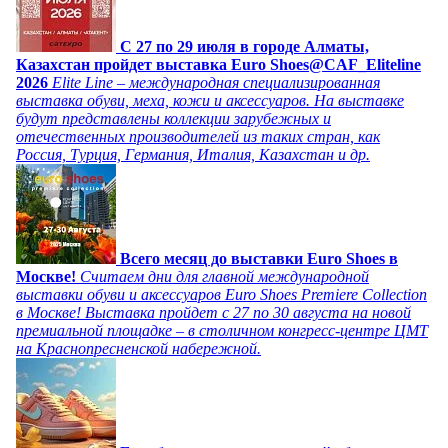
C 27 по 29 июля в городе Алматы,
Казахстан пройдет выставка Euro Shoes@CAF_Eliteline
2026
Elite Line – международная специализированная
выставка обуви, меха, кожи и аксессуаров. На выставке
будут представлены коллекции зарубежных и
отечественных производителей из таких стран, как
Россия, Турция, Германия, Италия, Казахстан и др.
Всего месяц до выставки Euro Shoes в
Москве!
Считаем дни для главной международной
выставки обуви и аксессуаров Euro Shoes Premiere Collection
в Москве! Выставка пройдет с 27 по 30 августа на новой
премиальной площадке – в столичном конгресс-центре ЦМТ
на Краснопресненской набережной.