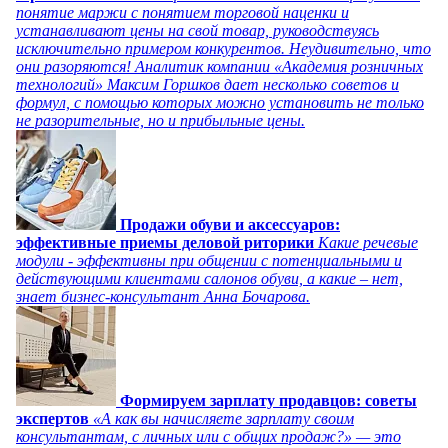
понятие маржи с понятием торговой наценки и
устанавливают цены на свой товар, руководствуясь
исключительно примером конкурентов. Неудивительно, что
они разоряются! Аналитик компании «Академия розничных
технологий» Максим Горшков дает несколько советов и
формул, с помощью которых можно установить не только
не разорительные, но и прибыльные цены.
Продажи обуви и аксессуаров:
эффективные приемы деловой риторики
Какие речевые
модули - эффективны при общении с потенциальными и
действующими клиентами салонов обуви, а какие – нет,
знает бизнес-консультант Анна Бочарова.
Формируем зарплату продавцов: советы
экспертов
«А как вы начисляете зарплату своим
консультантам, с личных или с общих продаж?» — это