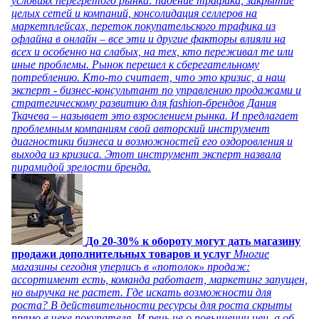
условиях перегретого рынка: падение трафика, закрытие
целых сетей и компаний, консолидация селлеров на
маркетплейсах, переток покупательского трафика из
офлайна в онлайн – все эти и другие факторы влияли на
всех и особенно на слабых, на тех, кто переживал те или
иные проблемы. Рынок перешел к сберегательному
потреблению. Кто-то считает, что это кризис, а наш
эксперт - бизнес-консультант по управлению продажами и
стратегическому развитию для fashion-брендов Дания
Ткачева – называет это взрослением рынка. И предлагает
проблемным компаниям свой авторский инструмент
диагностики бизнеса и возможностей его оздоровления и
выхода из кризиса. Этот инструмент эксперт назвала
пирамидой зрелости бренда.
До 20-30% к обороту могут дать магазину
продажи дополнительных товаров и услуг
Многие
магазины сегодня уперлись в «потолок» продаж:
ассортимент есть, команда работает, маркетинг запущен,
но выручка не растет. Где искать возможности для
роста? В действительности ресурсы для роста скрыты
прямо в чеке покупателя. И речь не о повышении цен, а об