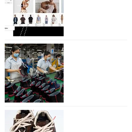
Компания BALLINA Guangzhou Lihuang Footwear
Co., Ltd., основанная в 2011 году и расположенная в
Гуанчжоу, столице моды Китая, является
профессиональной обувной компанией,
объединяющей разработку, производство и…
07.08.2026
649
На платформе Lamoda - новый раздел и
условия продвижения локальных
дизайнерских марок
Российский маркетплейс Lamoda решил обновить
раздел для продажи продукции локальных
дизайнерских марок одежды, обуви и аксессуаров.
Бренды также получат маркетинговую…
06.08.2026
830
Объем мирового производства обуви в
2025 году практически не увеличился