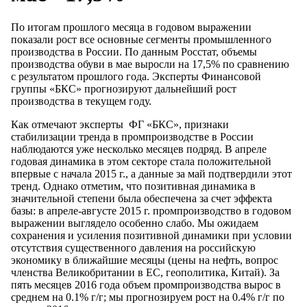
По итогам прошлого месяца в годовом выражении
показали рост все основные сегменты промышленного
производства в России. По данным Росстат, объемы
производства обуви в мае выросли на 17,5% по сравнению
с результатом прошлого года. Эксперты Финансовой
группы «БКС» прогнозируют дальнейший рост
производства в текущем году.
Как отмечают эксперты ФГ «БКС», признаки
стабилизации тренда в промпроизводстве в России
наблюдаются уже несколько месяцев подряд. В апреле
годовая динамика в этом секторе стала положительной
впервые с начала 2015 г., а данные за май подтвердили этот
тренд. Однако отметим, что позитивная динамика в
значительной степени была обеспечена за счет эффекта
базы: в апреле-августе 2015 г. промпроизводство в годовом
выражении выглядело особенно слабо. Мы ожидаем
сохранения и усиления позитивной динамики при условии
отсутствия существенного давления на российскую
экономику в ближайшие месяцы (цены на нефть, вопрос
членства Великобритании в ЕС, геополитика, Китай). За
пять месяцев 2016 года объем промпроизводства вырос в
среднем на 0.1% г/г; мы прогнозируем рост на 0.4% г/г по