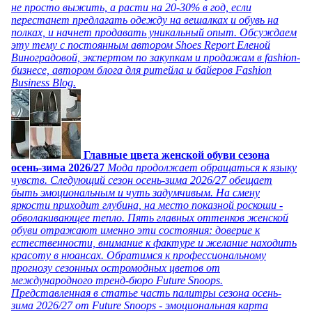
не просто выжить, а расти на 20-30% в год, если
перестанет предлагать одежду на вешалках и обувь на
полках, и начнет продавать уникальный опыт. Обсуждаем
эту тему с постоянным автором Shoes Report Еленой
Виноградовой, экспертом по закупкам и продажам в fashion-
бизнесе, автором блога для ритейла и байеров Fashion
Business Blog.
Главные цвета женской обуви сезона
осень-зима 2026/27
Мода продолжает обращаться к языку
чувств. Следующий сезон осень-зима 2026/27 обещает
быть эмоциональным и чуть задумчивым. На смену
яркости приходит глубина, на место показной роскоши -
обволакивающее тепло. Пять главных оттенков женской
обуви отражают именно эти состояния: доверие к
естественности, внимание к фактуре и желание находить
красоту в нюансах. Обратимся к профессиональному
прогнозу сезонных остромодных цветов от
международного тренд-бюро Future Snoops.
Представленная в статье часть палитры сезона осень-
зима 2026/27 от Future Snoops - эмоциональная карта