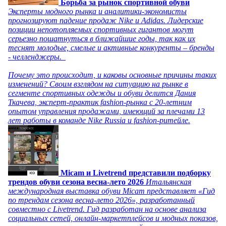
Борьба за рынок спортивной обуви
Эксперты модного рынка и аналитики-экономисты
прогнозируют падение продаж Nike и Adidas. Лидерские
позиции непотопляемых спортивных гигантов могут
серьезно пошатнуться в ближайшие годы, так как их
теснят молодые, смелые и активные конкуренты – бренды
- челленджеры.
Почему это происходит, и каковы основные причины таких
изменений? Своим взглядом на ситуацию на рынке в
сегменте спортивных одежды и обуви делится Дания
Ткачева, эксперт-практик fashion-рынка с 20-летним
опытом управления продажами, имеющий за плечами 13
лет работы в команде Nike Russia и fashion-ритейле.
Micam и Livetrend представили подборку
трендов обуви сезона весна-лето 2026
Итальянская
международная выставка обуви Micam представляет «Гид
по трендам сезона весна-лето 2026», разработанный
совместно с Livetrend. Гид разработан на основе анализа
социальных сетей, онлайн-маркетплейсов и модных показов,