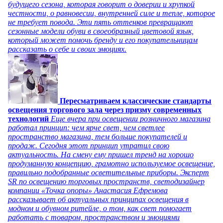
будущего сезона, которая говорит о доверии и хрупкой
честности, о равновесии, внутренней силе и тепле, которое
не требует повода. Эти пять оттенков превращают
сезонные модели обуви в своеобразный цветовой язык,
который может помочь бренду и его покупательницам
рассказать о себе и своих эмоциях.
Пересматриваем классические стандарты
освещения торгового зала через призму современных
технологий
Еще вчера при освещении розничного магазина
работал принцип: чем ярче свет, чем светлее
пространство магазина, тем больше покупателей и
продаж. Сегодня этот принцип утратил свою
актуальность. На смену ему пришел тренд на хорошо
продуманную концепцию, грамотно используемое освещение,
правильно подобранные осветительные приборы. Эксперт
SR по освещению торговых пространств, светодизайнер
компании «Точка опоры» Анастасия Ефремова
рассказывает об актуальных принципах освещения в
модном и обувном ритейле, о том, как свет помогает
работать с товаром, пространством и эмоциями