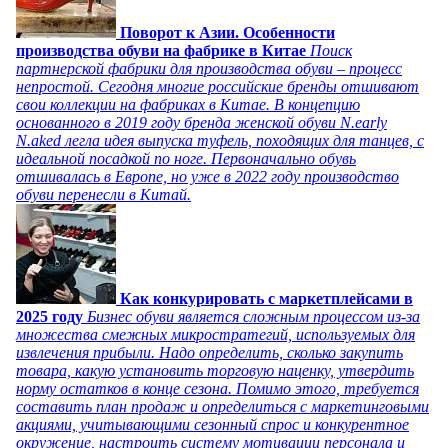
Поворот к Азии. Особенности
производства обуви на фабрике в Китае
Поиск
партнерской фабрики для производства обуви – процесс
непростой. Сегодня многие российские бренды отшивают
свои коллекции на фабриках в Китае. В концепцию
основанного в 2019 году бренда женской обуви N.early
N.aked легла идея выпуска туфель, походящих для танцев, с
идеальной посадкой по ноге. Первоначально обувь
отшивалась в Европе, но уже в 2022 году производство
обуви перенесли в Китай.
Как конкурировать с маркетплейсами в
2025 году
Бизнес обуви является сложным процессом из-за
множества смежных микростратегий, используемых для
извлечения прибыли. Надо определить, сколько закупить
товара, какую установить торговую наценку, утвердить
норму остатков в конце сезона. Помимо этого, требуется
составить план продаж и определиться с маркетинговыми
акциями, учитывающими сезонный спрос и конкурентное
окружение, настроить систему мотивации персонала и