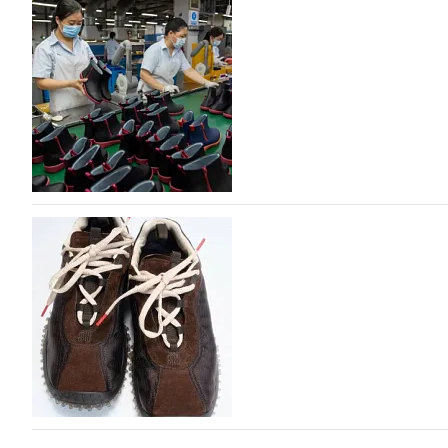
На платформе Lamoda - новый раздел и усл
дизайнерских марок
Российский маркетплейс Lamoda решил обновить разде
марок одежды, обуви и аксессуаров. Бренды также по
06.08.2026
273
Объем мирового производства обуви в 2025 г
В 2025 году мировое производство обуви практически н
на 0,1% до 24,6 млрд пар, - данные опубликованы в а
2026», Португальской ассоциацией…
06.08.2026
483