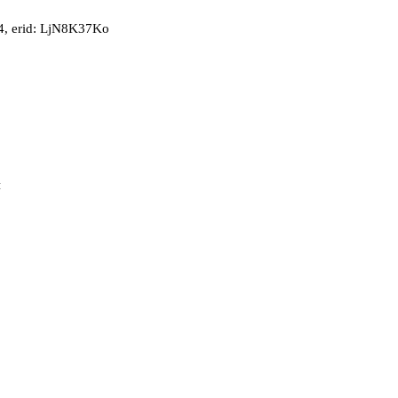
, erid: LjN8K37Ko
й