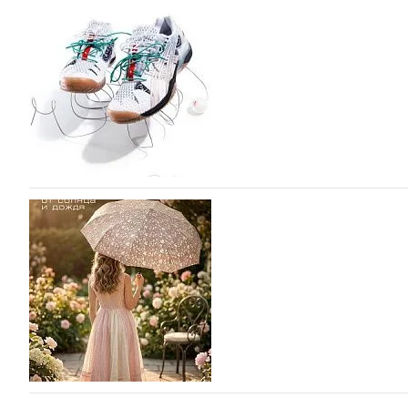
Miu Miu в сезоне Осень-Зима 2026 перевыпуст
Популярный силуэт бренда,1999 года выпуска, соответ
сникерины (гибридный вариант балеток и кроссовок об
модели Miu Miu Bubble присутствует еще и…
05.08.2026
1807
ASICS выпускает вторую коллаборацию с Little
моды
ASICS снова выпускает коллаборацию с Лос-Анджельски
Tennis. Интерес японского спортивного гиганта к сотр
пустом…
05.08.2026
1087