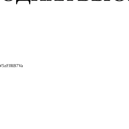
2W5zFJRB7Va