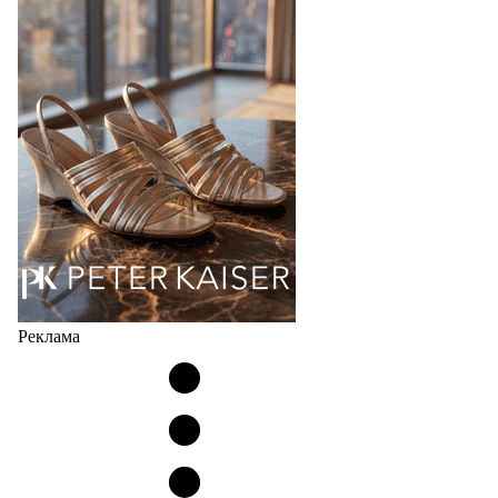
Популярный силуэт бренда,1999 года выпуска,
соответствует сегодняшнему тренду на
сникерины (гибридный вариант балеток и
кроссовок обтекаемой формы и с тонкой подошвой).
Но в модели Miu Miu Bubble присутствует еще и…
05.08.2026
2164
Реклама