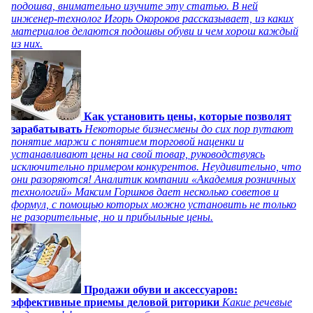
подошва, внимательно изучите эту статью. В ней
инженер-технолог Игорь Окороков рассказывает, из каких
материалов делаются подошвы обуви и чем хорош каждый
из них.
Как установить цены, которые позволят
зарабатывать
Некоторые бизнесмены до сих пор путают
понятие маржи с понятием торговой наценки и
устанавливают цены на свой товар, руководствуясь
исключительно примером конкурентов. Неудивительно, что
они разоряются! Аналитик компании «Академия розничных
технологий» Максим Горшков дает несколько советов и
формул, с помощью которых можно установить не только
не разорительные, но и прибыльные цены.
Продажи обуви и аксессуаров:
эффективные приемы деловой риторики
Какие речевые