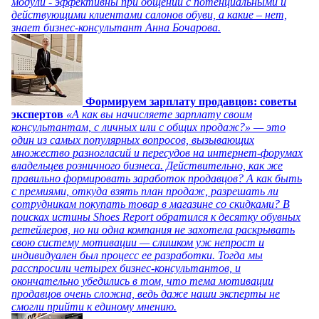
модули - эффективны при общении с потенциальными и
действующими клиентами салонов обуви, а какие – нет,
знает бизнес-консультант Анна Бочарова.
Формируем зарплату продавцов: советы
экспертов
«А как вы начисляете зарплату своим
консультантам, с личных или с общих продаж?» — это
один из самых популярных вопросов, вызывающих
множество разногласий и пересудов на интернет-форумах
владельцев розничного бизнеса. Действительно, как же
правильно формировать заработок продавцов? А как быть
с премиями, откуда взять план продаж, разрешать ли
сотрудникам покупать товар в магазине со скидками? В
поисках истины Shoes Report обратился к десятку обувных
ретейлеров, но ни одна компания не захотела раскрывать
свою систему мотивации — слишком уж непрост и
индивидуален был процесс ее разработки. Тогда мы
расспросили четырех бизнес-консультантов, и
окончательно убедились в том, что тема мотивации
продавцов очень сложна, ведь даже наши эксперты не
смогли прийти к единому мнению.