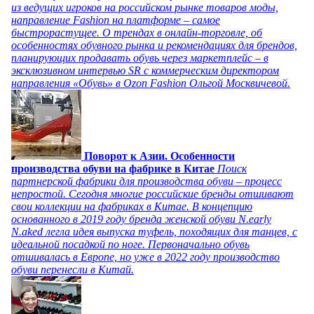
из ведущих игроков на российском рынке товаров моды,
направление Fashion на платформе – самое
быстрорастущее. О трендах в онлайн-торговле, об
особенностях обувного рынка и рекомендациях для брендов,
планирующих продавать обувь через маркетплейс – в
эксклюзивном интервью SR с коммерческим директором
направления «Обувь» в Ozon Fashion Ольгой Москвичевой.
Поворот к Азии. Особенности
производства обуви на фабрике в Китае
Поиск
партнерской фабрики для производства обуви – процесс
непростой. Сегодня многие российские бренды отшивают
свои коллекции на фабриках в Китае. В концепцию
основанного в 2019 году бренда женской обуви N.early
N.aked легла идея выпуска туфель, походящих для танцев, с
идеальной посадкой по ноге. Первоначально обувь
отшивалась в Европе, но уже в 2022 году производство
обуви перенесли в Китай.