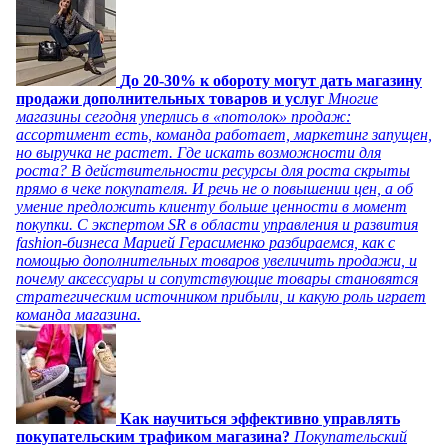
До 20-30% к обороту могут дать магазину
продажи дополнительных товаров и услуг
Многие
магазины сегодня уперлись в «потолок» продаж:
ассортимент есть, команда работает, маркетинг запущен,
но выручка не растет. Где искать возможности для
роста? В действительности ресурсы для роста скрыты
прямо в чеке покупателя. И речь не о повышении цен, а об
умение предложить клиенту больше ценности в момент
покупки. С экспертом SR в области управления и развития
fashion-бизнеса Марией Герасименко разбираемся, как с
помощью дополнительных товаров увеличить продажи, и
почему аксессуары и сопутствующие товары становятся
стратегическим источником прибыли, и какую роль играет
команда магазина.
Как научиться эффективно управлять
покупательским трафиком магазина?
Покупательский