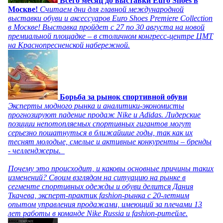
Всего месяц до выставки Euro Shoes в
Москве!
Считаем дни для главной международной
выставки обуви и аксессуаров Euro Shoes Premiere Collection
в Москве! Выставка пройдет с 27 по 30 августа на новой
премиальной площадке – в столичном конгресс-центре ЦМТ
на Краснопресненской набережной.
Борьба за рынок спортивной обуви
Эксперты модного рынка и аналитики-экономисты
прогнозируют падение продаж Nike и Adidas. Лидерские
позиции непотопляемых спортивных гигантов могут
серьезно пошатнуться в ближайшие годы, так как их
теснят молодые, смелые и активные конкуренты – бренды
- челленджеры.
Почему это происходит, и каковы основные причины таких
изменений? Своим взглядом на ситуацию на рынке в
сегменте спортивных одежды и обуви делится Дания
Ткачева, эксперт-практик fashion-рынка с 20-летним
опытом управления продажами, имеющий за плечами 13
лет работы в команде Nike Russia и fashion-ритейле.