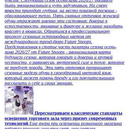
чувств. Следующий сезон осень-зима 2026/27 обещает
быть эмоциональным и чуть задумчивым. На смену
яркости приходит глубина, на место показной роскоши -
обволакивающее тепло. Пять главных оттенков женской
обуви отражают именно эти состояния: доверие к
естественности, внимание к фактуре и желание находить
красоту в нюансах. Обратимся к профессиональному
прогнозу сезонных остромодных цветов от
международного тренд-бюро Future Snoops.
Представленная в статье часть палитры сезона осень-
зима 2026/27 от Future Snoops - эмоциональная карта
будущего сезона, которая говорит о доверии и хрупкой
честности, о равновесии, внутренней силе и тепле, которое
не требует повода. Эти пять оттенков превращают
сезонные модели обуви в своеобразный цветовой язык,
который может помочь бренду и его покупательницам
рассказать о себе и своих эмоциях.
Пересматриваем классические стандарты
освещения торгового зала через призму современных
технологий
Еще вчера при освещении розничного магазина
работал принцип: чем ярче свет, чем светлее