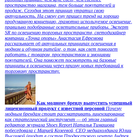
пространство магазина, тем больше покупателей и
продаж. Сегодня этот принцип утратил свою
актуальность. На смену ему пришел тренд на хорошо
продуманную концепцию, грамотно используемое освещение,
правильно подобранные осветительные приборы. Эксперт
SR по освещению торговых пространств, светодизайнер
компании «Точка опоры» Анастасия Ефремова
рассказывает об актуальных принципах освещения в
модном и обувном ритейле, о том, как свет помогает
работать с товаром, пространством и эмоциями
покупателей. Она поможет посмотреть на базовые
принципы в освещении через призму новых требований к
торговому пространству.
Как модному бренду выпустить успешный
лицензионный продукт с известной персоной
Почему
модным брендам стоит рассматривать лицензирование
как стратегический инструмент — об этом главный
редактор журнала Shoes Report Наталья Тимашова
побеседовала с Марией Козеевой, СЕО медиахолдинга Юлии
Высоцкой (входит в состав Продюсерского центра Андрея