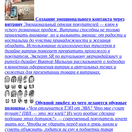
Создание эмоционального контакта через
витрину
Эмоциональный отклик покупателей — ключ к
успеху розничных продаж. Витрины способны не только
привлекать внимание, но и вызывать эмоции: от радости и
ностальгии до чувства принадлежности и желания
обладать. Использование психологических триггеров в
дизайне витрин помогает превратить прохожего в
покупателя. Эксперт SR по визуальному мерчандайзингу и
ритейл-дизайну Виктор Малыгин рассказывает о подходах
в концепции оформления витрин и актуальных темах и
сюжетах для презентации товара в витринах.
Обувной ликбез: из чего делаются обувные
подошвы
«Чем отличается ТЭП от ЭВА? Что мне сулит
тунит? ПВХ — это же клей? Из чего вообще сделана
подошва этих ботинок?» — современный покупатель хочет
знать все. Чтобы не ударить перед ним в грязь лицом и
суметь объяснить, годится ли ему в подметки такая