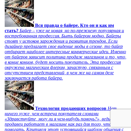
Вся правда о байере. Кто он и как им
стать?
Байер – уже не новая, но по-прежнему популярная и
востребованная профессия. Быть байером модно. Байеры
стоят у истоков зарождения и развития трендов. Если
дизайнер предлагает свое видение моды в сезоне, то байер
отбирает наиболее интересные коммерческие идеи. Именно
от байеров зависит политика продаж магазинов и то, что,
в конце концов, будет носить покупатель. Эта профессия
окружена магическим флером, зачастую, связанным с
отсутствием представлений, в чем же на самом деле
заключается работа байера.
Технология продающих вопросов
Нет
ничего хуже, чем встреча покупателя словами
«Здравствуйте, могу ли я чем-нибудь помочь?», ведь
продавец работает в магазине как раз для того, чтобы
помогать. Критикуя этот устоявшийся шаблон общения с