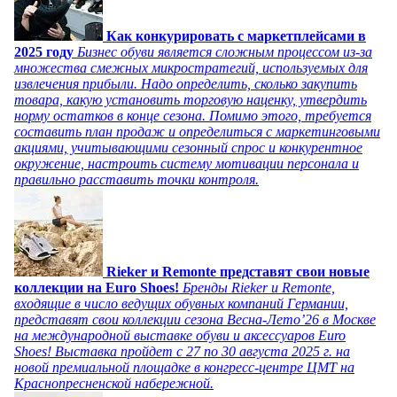
Как конкурировать с маркетплейсами в
2025 году
Бизнес обуви является сложным процессом из-за
множества смежных микростратегий, используемых для
извлечения прибыли. Надо определить, сколько закупить
товара, какую установить торговую наценку, утвердить
норму остатков в конце сезона. Помимо этого, требуется
составить план продаж и определиться с маркетинговыми
акциями, учитывающими сезонный спрос и конкурентное
окружение, настроить систему мотивации персонала и
правильно расставить точки контроля.
Rieker и Remonte представят свои новые
коллекции на Euro Shoes!
Бренды Rieker и Remonte,
входящие в число ведущих обувных компаний Германии,
представят свои коллекции сезона Весна-Лето’26 в Москве
на международной выставке обуви и аксессуаров Euro
Shoes! Выставка пройдет c 27 по 30 августа 2025 г. на
новой премиальной площадке в конгресс-центре ЦМТ на
Краснопресненской набережной.