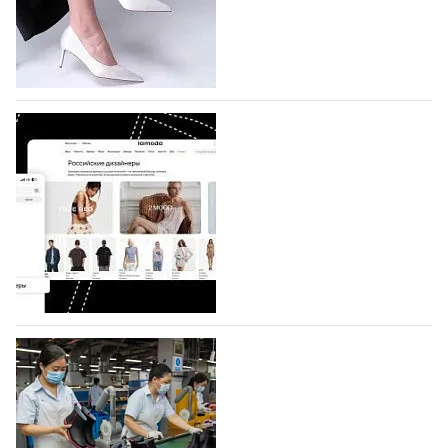
по 1 октября, уже подано 1047 заявок. Примерно
половину из них (494) прислали дизайнеры,
коллекции которых не были представлены в…
07.08.2026
455
BALLINA представит свои новинки на Euro
Shoes
Компания BALLINA Guangzhou Lihuang Footwear
Co., Ltd., основанная в 2011 году и расположенная в
Гуанчжоу, столице моды Китая, является
профессиональной обувной компанией,
объединяющей разработку, производство и…
07.08.2026
317
На платформе Lamoda - новый раздел и
условия продвижения локальных
дизайнерских марок