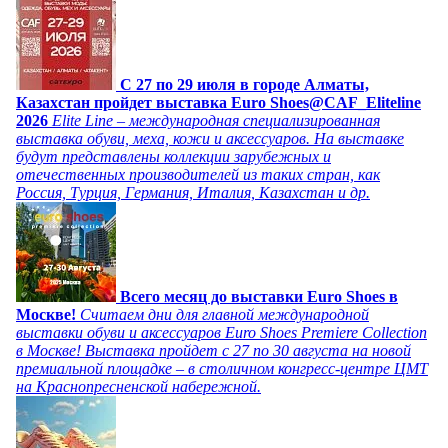
C 27 по 29 июля в городе Алматы,
Казахстан пройдет выставка Euro Shoes@CAF_Eliteline
2026
Elite Line – международная специализированная
выставка обуви, меха, кожи и аксессуаров. На выставке
будут представлены коллекции зарубежных и
отечественных производителей из таких стран, как
Россия, Турция, Германия, Италия, Казахстан и др.
Всего месяц до выставки Euro Shoes в
Москве!
Считаем дни для главной международной
выставки обуви и аксессуаров Euro Shoes Premiere Collection
в Москве! Выставка пройдет с 27 по 30 августа на новой
премиальной площадке – в столичном конгресс-центре ЦМТ
на Краснопресненской набережной.