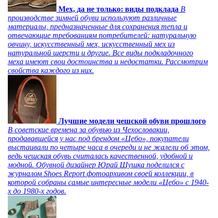
Мех, да не только: виды подклада
В
производстве зимней обуви используют различные
материалы, предназначенные для сохранения тепла и
отвечающие требованиям потребителей: натуральную
овчину, искусственный мех, искусственный мех из
натуральной шерсти и другие. Все виды подкладочного
меха имеют свои достоинства и недостатки. Рассмотрим
свойства каждого из них.
Лучшие модели чешской обуви прошлого
В советские времена за обувью из Чехословакии,
продававшейся у нас под брендом «Цебо», покупатели
выстаивали по четыре часа в очереди и не жалели об этом,
ведь чешская обувь считалась качественной, удобной и
модной. Обувной дизайнер Юрай Шушка поделился с
журналом Shoes Report фотоархивом своей коллекции, в
которой собраны самые интересные модели «Цебо» с 1940-
х до 1980-х годов.