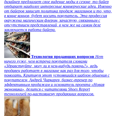
дизайнер предлагает свое видение моды в сезоне, то байер
отбирает наиболее интересные коммерческие идеи. Именно
от байеров зависит политика продаж магазинов и то, что,
в конце концов, будет носить покупатель. Эта профессия
окружена магическим флером, зачастую, связанным с
отсутствием представлений, в чем же на самом деле
заключается работа байера.
Технология продающих вопросов
Нет
ничего хуже, чем встреча покупателя словами
«Здравствуйте, могу ли я чем-нибудь помочь?», ведь
продавец работает в магазине как раз для того, чтобы
помогать. Критикуя этот устоявшийся шаблон общения с
покупателем, Андрей Чиркарев, бизнес-тренер по
эффективным продажам и основатель проекта «Новая
экономика», делится с читателями Shoes Report
технологией по-настоящему продающих вопросов.