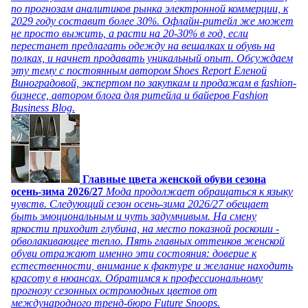
по прогнозам аналитиков рынка электронной коммерции, к
2029 году составит более 30%. Офлайн-ритейл же может
не просто выжить, а расти на 20-30% в год, если
перестанет предлагать одежду на вешалках и обувь на
полках, и начнет продавать уникальный опыт. Обсуждаем
эту тему с постоянным автором Shoes Report Еленой
Виноградовой, экспертом по закупкам и продажам в fashion-
бизнесе, автором блога для ритейла и байеров Fashion
Business Blog.
Главные цвета женской обуви сезона
осень-зима 2026/27
Мода продолжает обращаться к языку
чувств. Следующий сезон осень-зима 2026/27 обещает
быть эмоциональным и чуть задумчивым. На смену
яркости приходит глубина, на место показной роскоши -
обволакивающее тепло. Пять главных оттенков женской
обуви отражают именно эти состояния: доверие к
естественности, внимание к фактуре и желание находить
красоту в нюансах. Обратимся к профессиональному
прогнозу сезонных остромодных цветов от
международного тренд-бюро Future Snoops.