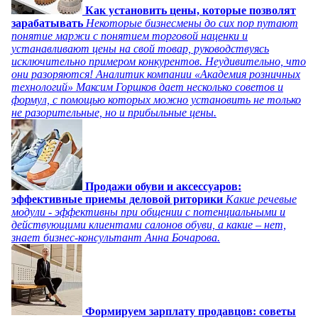
Как установить цены, которые позволят
зарабатывать
Некоторые бизнесмены до сих пор путают
понятие маржи с понятием торговой наценки и
устанавливают цены на свой товар, руководствуясь
исключительно примером конкурентов. Неудивительно, что
они разоряются! Аналитик компании «Академия розничных
технологий» Максим Горшков дает несколько советов и
формул, с помощью которых можно установить не только
не разорительные, но и прибыльные цены.
Продажи обуви и аксессуаров:
эффективные приемы деловой риторики
Какие речевые
модули - эффективны при общении с потенциальными и
действующими клиентами салонов обуви, а какие – нет,
знает бизнес-консультант Анна Бочарова.
Формируем зарплату продавцов: советы