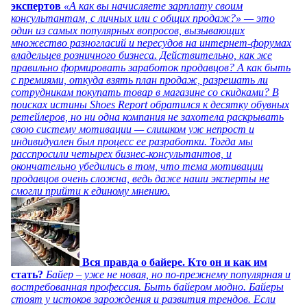
экспертов
«А как вы начисляете зарплату своим
консультантам, с личных или с общих продаж?» — это
один из самых популярных вопросов, вызывающих
множество разногласий и пересудов на интернет-форумах
владельцев розничного бизнеса. Действительно, как же
правильно формировать заработок продавцов? А как быть
с премиями, откуда взять план продаж, разрешать ли
сотрудникам покупать товар в магазине со скидками? В
поисках истины Shoes Report обратился к десятку обувных
ретейлеров, но ни одна компания не захотела раскрывать
свою систему мотивации — слишком уж непрост и
индивидуален был процесс ее разработки. Тогда мы
расспросили четырех бизнес-консультантов, и
окончательно убедились в том, что тема мотивации
продавцов очень сложна, ведь даже наши эксперты не
смогли прийти к единому мнению.
Вся правда о байере. Кто он и как им
стать?
Байер – уже не новая, но по-прежнему популярная и
востребованная профессия. Быть байером модно. Байеры
стоят у истоков зарождения и развития трендов. Если