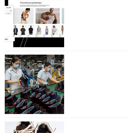
На платформе Lamoda - новый раздел и
условия продвижения локальных
дизайнерских марок
Российский маркетплейс Lamoda решил обновить
раздел для продажи продукции локальных
дизайнерских марок одежды, обуви и аксессуаров.
Бренды также получат маркетинговую…
06.08.2026
281
Объем мирового производства обуви в