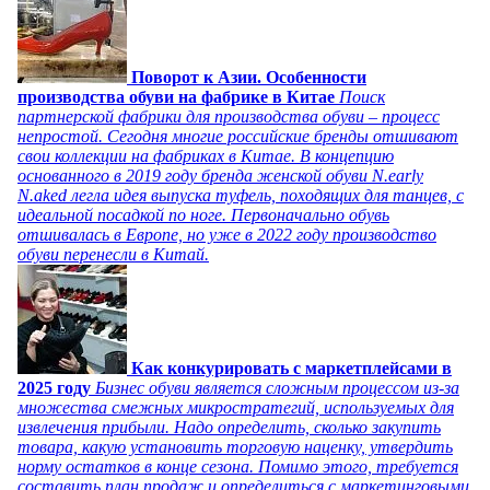
Поворот к Азии. Особенности
производства обуви на фабрике в Китае
Поиск
партнерской фабрики для производства обуви – процесс
непростой. Сегодня многие российские бренды отшивают
свои коллекции на фабриках в Китае. В концепцию
основанного в 2019 году бренда женской обуви N.early
N.aked легла идея выпуска туфель, походящих для танцев, с
идеальной посадкой по ноге. Первоначально обувь
отшивалась в Европе, но уже в 2022 году производство
обуви перенесли в Китай.
Как конкурировать с маркетплейсами в
2025 году
Бизнес обуви является сложным процессом из-за
множества смежных микростратегий, используемых для
извлечения прибыли. Надо определить, сколько закупить
товара, какую установить торговую наценку, утвердить
норму остатков в конце сезона. Помимо этого, требуется
составить план продаж и определиться с маркетинговыми