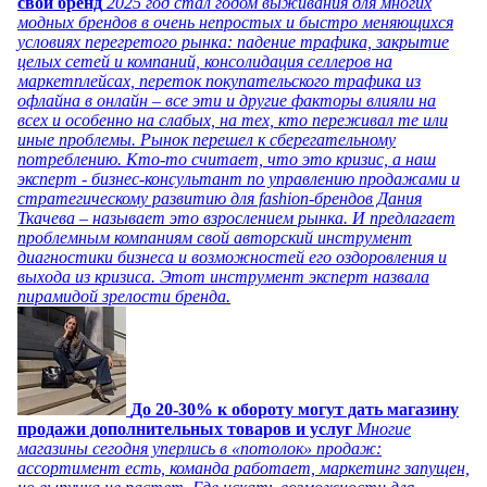
свой бренд
2025 год стал годом выживания для многих
модных брендов в очень непростых и быстро меняющихся
условиях перегретого рынка: падение трафика, закрытие
целых сетей и компаний, консолидация селлеров на
маркетплейсах, переток покупательского трафика из
офлайна в онлайн – все эти и другие факторы влияли на
всех и особенно на слабых, на тех, кто переживал те или
иные проблемы. Рынок перешел к сберегательному
потреблению. Кто-то считает, что это кризис, а наш
эксперт - бизнес-консультант по управлению продажами и
стратегическому развитию для fashion-брендов Дания
Ткачева – называет это взрослением рынка. И предлагает
проблемным компаниям свой авторский инструмент
диагностики бизнеса и возможностей его оздоровления и
выхода из кризиса. Этот инструмент эксперт назвала
пирамидой зрелости бренда.
До 20-30% к обороту могут дать магазину
продажи дополнительных товаров и услуг
Многие
магазины сегодня уперлись в «потолок» продаж:
ассортимент есть, команда работает, маркетинг запущен,