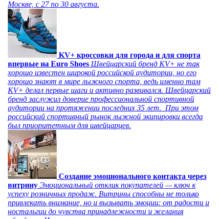
Москве, с 27 по 30 августа.
KV+ кроссовки для города и для спорта
впервые на Euro Shoes
Швейцарский бренд KV+ не так
хорошо известен широкой российской аудитории, но его
хорошо знают в мире лыжного спорта, ведь именно там
KV+ делал первые шаги и активно развивался. Швейцарский
бренд заслужил доверие профессиональной спортивной
аудитории на протяжении последних 35 лет. При этом
российский спортивный рынок лыжной экипировки всегда
был приоритетным для швейцарцев.
Создание эмоционального контакта через
витрину
Эмоциональный отклик покупателей — ключ к
успеху розничных продаж. Витрины способны не только
привлекать внимание, но и вызывать эмоции: от радости и
ностальгии до чувства принадлежности и желания