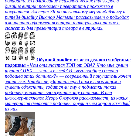
обладать. Использование психологических триггеров в
дизайне витрин помогает превратить прохожего в
покупателя. Эксперт SR по визуальному мерчандайзингу и
ритейл-дизайну Виктор Малыгин рассказывает о подходах
в концепции оформления витрин и актуальных темах и
сюжетах для презентации товара в витринах.
Обувной ликбез: из чего делаются обувные
подошвы
«Чем отличается ТЭП от ЭВА? Что мне сулит
тунит? ПВХ — это же клей? Из чего вообще сделана
подошва этих ботинок?» — современный покупатель хочет
знать все. Чтобы не ударить перед ним в грязь лицом и
суметь объяснить, годится ли ему в подметки такая
подошва, внимательно изучите эту статью. В ней
инженер-технолог Игорь Окороков рассказывает, из каких
материалов делаются подошвы обуви и чем хорош каждый
из них.