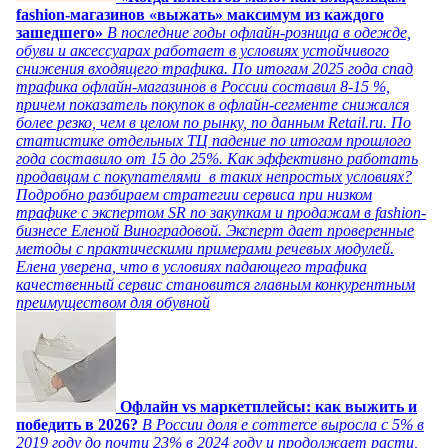
fashion-магазинов «выжать» максимум из каждого
зашедшего»
В последние годы офлайн-розница в одежде,
обуви и аксессуарах работает в условиях устойчивого
снижения входящего трафика. По итогам 2025 года спад
трафика офлайн-магазинов в России составил 8-15 %,
причем показатель покупок в офлайн-сегменте снижался
более резко, чем в целом по рынку, по данным Retail.ru. По
статистике отдельных ТЦ падение по итогам прошлого
года составило от 15 до 25%. Как эффективно работать
продавцам с покупателями в таких непростых условиях?
Подробно разбираем стратегии сервиса при низком
трафике с экспертом SR по закупкам и продажам в fashion-
бизнесе Еленой Виноградовой. Эксперт дает проверенные
методы с практическими примерами речевых модулей.
Елена уверена, что в условиях падающего трафика
качественный сервис становится главным конкурентным
преимуществом для обувной
Офлайн vs маркетплейсы: как выжить и
победить в 2026?
В России доля e commerce выросла с 5% в
2019 году до почти 23% в 2024 году и продолжает расти,