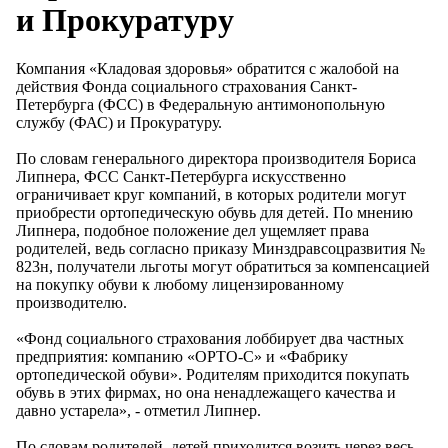
и Прокуратуру
Компания «Кладовая здоровья» обратится с жалобой на
действия Фонда социального страхования Санкт-
Петербурга (ФСС) в Федеральную антимонопольную
службу (ФАС) и Прокуратуру.
По словам генерального директора производителя Бориса
Липнера, ФСС Санкт-Петербурга искусственно
ограничивает круг компаний, в которых родители могут
приобрести ортопедическую обувь для детей. По мнению
Липнера, подобное положение дел ущемляет права
родителей, ведь согласно приказу Минздравсоцразвития №
823н, получатели льготы могут обратиться за компенсацией
на покупку обуви к любому лицензированному
производителю.
«Фонд социального страхования лоббирует два частных
предприятия: компанию «ОРТО-С» и «Фабрику
ортопедической обуви». Родителям приходится покупать
обувь в этих фирмах, но она ненадлежащего качества и
давно устарела», - отметил Липнер.
По словам родителей, детей приходится возить через весь