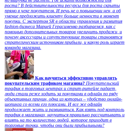
но выручка не растет. Где искать возможности для
роста? В действительности ресурсы для роста скрыты
прямо в чеке покупателя. И речь не о повышении цен, а об
умение предложить клиенту больше ценности в момент
покупки. С экспертом SR в области управления и развития
fashion-бизнеса Марией Герасименко разбираемся, как с
помощью дополнительных товаров увеличить продажи, и
почему аксессуары и сопутствующие товары становятся
стратегическим источником прибыли, и какую роль играет
команда магазина.
Как научиться эффективно управлять
покупательским трафиком магазина?
Покупательский
трафик в торговых центрах и стрит-ритейле падает,
люди стали реже ходить за покупками в офлайн по ряду
объективных причин, одна из которых – удобство онлайн-
шопинга со всеми его плюсами. И все же офлайн
продолжает жить и развиваться. Как взять под контроль
трафик в магазинах, научиться правильно рассчитывать и
влиять на то количество людей, которое приходит в
торговые точки, чтобы они были прибыльными?