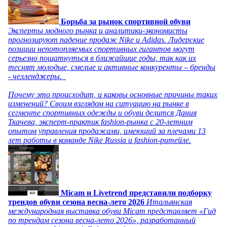
Борьба за рынок спортивной обуви
Эксперты модного рынка и аналитики-экономисты
прогнозируют падение продаж Nike и Adidas. Лидерские
позиции непотопляемых спортивных гигантов могут
серьезно пошатнуться в ближайшие годы, так как их
теснят молодые, смелые и активные конкуренты – бренды
- челленджеры.
Почему это происходит, и каковы основные причины таких
изменений? Своим взглядом на ситуацию на рынке в
сегменте спортивных одежды и обуви делится Дания
Ткачева, эксперт-практик fashion-рынка с 20-летним
опытом управления продажами, имеющий за плечами 13
лет работы в команде Nike Russia и fashion-ритейле.
Micam и Livetrend представили подборку
трендов обуви сезона весна-лето 2026
Итальянская
международная выставка обуви Micam представляет «Гид
по трендам сезона весна-лето 2026», разработанный