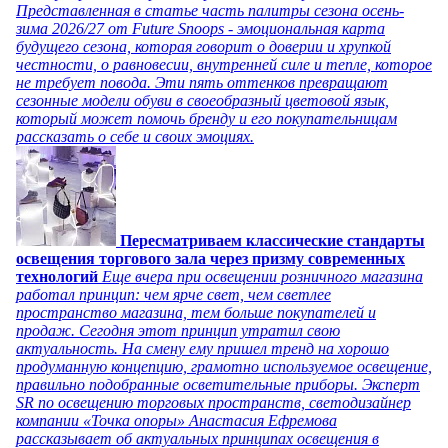
Представленная в статье часть палитры сезона осень-
зима 2026/27 от Future Snoops - эмоциональная карта
будущего сезона, которая говорит о доверии и хрупкой
честности, о равновесии, внутренней силе и тепле, которое
не требует повода. Эти пять оттенков превращают
сезонные модели обуви в своеобразный цветовой язык,
который может помочь бренду и его покупательницам
рассказать о себе и своих эмоциях.
Пересматриваем классические стандарты
освещения торгового зала через призму современных
технологий
Еще вчера при освещении розничного магазина
работал принцип: чем ярче свет, чем светлее
пространство магазина, тем больше покупателей и
продаж. Сегодня этот принцип утратил свою
актуальность. На смену ему пришел тренд на хорошо
продуманную концепцию, грамотно используемое освещение,
правильно подобранные осветительные приборы. Эксперт
SR по освещению торговых пространств, светодизайнер
компании «Точка опоры» Анастасия Ефремова
рассказывает об актуальных принципах освещения в