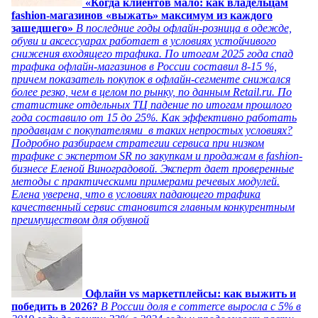
«Когда клиентов мало: как владельцам
fashion-магазинов «выжать» максимум из каждого
зашедшего»
В последние годы офлайн-розница в одежде,
обуви и аксессуарах работает в условиях устойчивого
снижения входящего трафика. По итогам 2025 года спад
трафика офлайн-магазинов в России составил 8-15 %,
причем показатель покупок в офлайн-сегменте снижался
более резко, чем в целом по рынку, по данным Retail.ru. По
статистике отдельных ТЦ падение по итогам прошлого
года составило от 15 до 25%. Как эффективно работать
продавцам с покупателями в таких непростых условиях?
Подробно разбираем стратегии сервиса при низком
трафике с экспертом SR по закупкам и продажам в fashion-
бизнесе Еленой Виноградовой. Эксперт дает проверенные
методы с практическими примерами речевых модулей.
Елена уверена, что в условиях падающего трафика
качественный сервис становится главным конкурентным
преимуществом для обувной
Офлайн vs маркетплейсы: как выжить и
победить в 2026?
В России доля e commerce выросла с 5% в