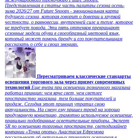
Представленная в статье часть палитры сезона осень-
зима 2026/27 от Future Snoops - эмоциональная карта
будущего сезона, которая говорит о доверии и хрупкой
честности, о равновесии, внутренней силе и тепле, которое
не требует повода. Эти пять оттенков превращают
сезонные модели обуви в своеобразный цветовой язык,
который может помочь бренду и его покупательницам
рассказать о себе и своих эмоциях.
Пересматриваем классические стандарты
освещения торгового зала через призму современных
технологий
Еще вчера при освещении розничного магазина
работал принцип: чем ярче свет, чем светлее
пространство магазина, тем больше покупателей и
продаж. Сегодня этот принцип утратил свою
актуальность. На смену ему пришел тренд на хорошо
продуманную концепцию, грамотно используемое освещение,
правильно подобранные осветительные приборы. Эксперт
SR по освещению торговых пространств, светодизайнер
компании «Точка опоры» Анастасия Ефремова
рассказывает об актуальных принципах освещения в