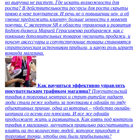
но выручка не растет. Где искать возможности для
роста? В действительности ресурсы для роста скрыты
прямо в чеке покупателя. И речь не о повышении цен, а об
умение предложить клиенту больше ценности в момент
покупки. С экспертом SR в области управления и развития
fashion-бизнеса Марией Герасименко разбираемся, как с
помощью дополнительных товаров увеличить продажи, и
почему аксессуары и сопутствующие товары становятся
стратегическим источником прибыли, и какую роль играет
команда магазина.
Как научиться эффективно управлять
покупательским трафиком магазина?
Покупательский
трафик в торговых центрах и стрит-ритейле падает,
люди стали реже ходить за покупками в офлайн по ряду
объективных причин, одна из которых – удобство онлайн-
шопинга со всеми его плюсами. И все же офлайн
продолжает жить и развиваться. Как взять под контроль
трафик в магазинах, научиться правильно рассчитывать и
влиять на то количество людей, которое приходит в
торговые точки, чтобы они были прибыльными?