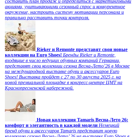
составить план продаж и определиться с маркетинговыми
акциями, учитывающими сезонный спрос и конкурентное
окружение, настроить систему мотивации персонала и
правильно расставить точки контроля.
Rieker и Remonte представят свои новые
коллекции на Euro Shoes!
Бренды Rieker и Remonte,
входящие в число ведущих обувных компаний Германии,
представят свои коллекции сезона Весна-Лето’26 в Москве
на международной выставке обуви и аксессуаров Euro
Shoes! Выставка пройдет c 27 по 30 августа 2025 г. на
новой премиальной площадке в конгресс-центре ЦМТ на
Краснопресненской набережной.
Новая коллекция Tamaris Весна-Лето 26:
комфорт и элегантность в каждой модели
Немецкий
бренд обуви и аксессуаров Tamaris представит новую
коллекцию сезона Весна–Лето’ 26 на выставке Euro Shoes в