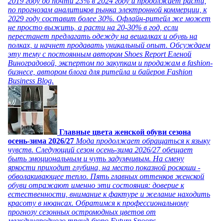
2019 году до почти 23% в 2024 году и продолжает расти,
по прогнозам аналитиков рынка электронной коммерции, к
2029 году составит более 30%. Офлайн-ритейл же может
не просто выжить, а расти на 20-30% в год, если
перестанет предлагать одежду на вешалках и обувь на
полках, и начнет продавать уникальный опыт. Обсуждаем
эту тему с постоянным автором Shoes Report Еленой
Виноградовой, экспертом по закупкам и продажам в fashion-
бизнесе, автором блога для ритейла и байеров Fashion
Business Blog.
Главные цвета женской обуви сезона
осень-зима 2026/27
Мода продолжает обращаться к языку
чувств. Следующий сезон осень-зима 2026/27 обещает
быть эмоциональным и чуть задумчивым. На смену
яркости приходит глубина, на место показной роскоши -
обволакивающее тепло. Пять главных оттенков женской
обуви отражают именно эти состояния: доверие к
естественности, внимание к фактуре и желание находить
красоту в нюансах. Обратимся к профессиональному
прогнозу сезонных остромодных цветов от
международного тренд-бюро Future Snoops.