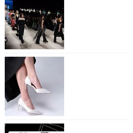
На участие в Московской неделе моды
подано 1047 заявок
На участие в седьмой Московской неделе моды,
которая пройдет в российской столице с 26 сентября
по 1 октября, уже подано 1047 заявок. Примерно
половину из них (494) прислали дизайнеры,
коллекции которых не были представлены в…
07.08.2026
708
BALLINA представит свои новинки на Euro