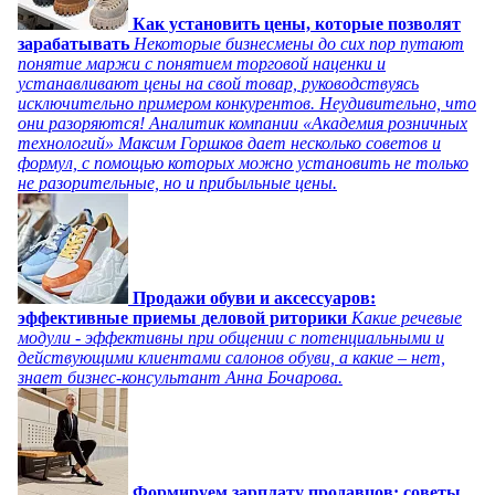
Как установить цены, которые позволят
зарабатывать
Некоторые бизнесмены до сих пор путают
понятие маржи с понятием торговой наценки и
устанавливают цены на свой товар, руководствуясь
исключительно примером конкурентов. Неудивительно, что
они разоряются! Аналитик компании «Академия розничных
технологий» Максим Горшков дает несколько советов и
формул, с помощью которых можно установить не только
не разорительные, но и прибыльные цены.
Продажи обуви и аксессуаров:
эффективные приемы деловой риторики
Какие речевые
модули - эффективны при общении с потенциальными и
действующими клиентами салонов обуви, а какие – нет,
знает бизнес-консультант Анна Бочарова.
Формируем зарплату продавцов: советы