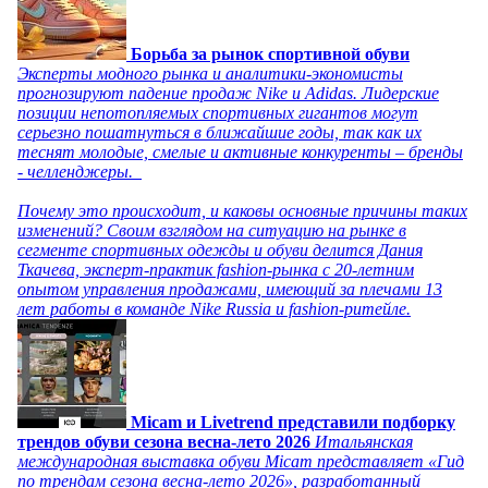
Борьба за рынок спортивной обуви
Эксперты модного рынка и аналитики-экономисты
прогнозируют падение продаж Nike и Adidas. Лидерские
позиции непотопляемых спортивных гигантов могут
серьезно пошатнуться в ближайшие годы, так как их
теснят молодые, смелые и активные конкуренты – бренды
- челленджеры.
Почему это происходит, и каковы основные причины таких
изменений? Своим взглядом на ситуацию на рынке в
сегменте спортивных одежды и обуви делится Дания
Ткачева, эксперт-практик fashion-рынка с 20-летним
опытом управления продажами, имеющий за плечами 13
лет работы в команде Nike Russia и fashion-ритейле.
Micam и Livetrend представили подборку
трендов обуви сезона весна-лето 2026
Итальянская
международная выставка обуви Micam представляет «Гид
по трендам сезона весна-лето 2026», разработанный