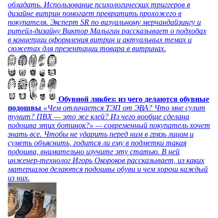
обладать. Использование психологических триггеров в
дизайне витрин помогает превратить прохожего в
покупателя. Эксперт SR по визуальному мерчандайзингу и
ритейл-дизайну Виктор Малыгин рассказывает о подходах
в концепции оформления витрин и актуальных темах и
сюжетах для презентации товара в витринах.
Обувной ликбез: из чего делаются обувные
подошвы
«Чем отличается ТЭП от ЭВА? Что мне сулит
тунит? ПВХ — это же клей? Из чего вообще сделана
подошва этих ботинок?» — современный покупатель хочет
знать все. Чтобы не ударить перед ним в грязь лицом и
суметь объяснить, годится ли ему в подметки такая
подошва, внимательно изучите эту статью. В ней
инженер-технолог Игорь Окороков рассказывает, из каких
материалов делаются подошвы обуви и чем хорош каждый
из них.