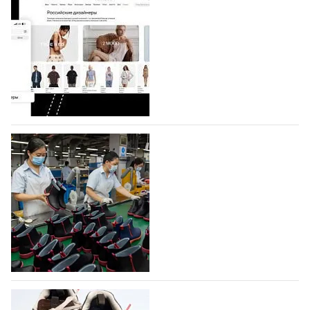
Shoes
Компания BALLINA Guangzhou Lihuang Footwear
Co., Ltd., основанная в 2011 году и расположенная в
Гуанчжоу, столице моды Китая, является
профессиональной обувной компанией,
объединяющей разработку, производство и…
07.08.2026
569
На платформе Lamoda - новый раздел и
условия продвижения локальных
дизайнерских марок
Российский маркетплейс Lamoda решил обновить
раздел для продажи продукции локальных
дизайнерских марок одежды, обуви и аксессуаров.
Бренды также получат маркетинговую…
06.08.2026
750
Объем мирового производства обуви в