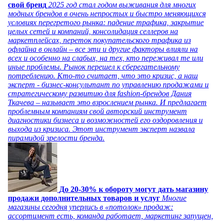
свой бренд
2025 год стал годом выживания для многих
модных брендов в очень непростых и быстро меняющихся
условиях перегретого рынка: падение трафика, закрытие
целых сетей и компаний, консолидация селлеров на
маркетплейсах, переток покупательского трафика из
офлайна в онлайн – все эти и другие факторы влияли на
всех и особенно на слабых, на тех, кто переживал те или
иные проблемы. Рынок перешел к сберегательному
потреблению. Кто-то считает, что это кризис, а наш
эксперт - бизнес-консультант по управлению продажами и
стратегическому развитию для fashion-брендов Дания
Ткачева – называет это взрослением рынка. И предлагает
проблемным компаниям свой авторский инструмент
диагностики бизнеса и возможностей его оздоровления и
выхода из кризиса. Этот инструмент эксперт назвала
пирамидой зрелости бренда.
До 20-30% к обороту могут дать магазину
продажи дополнительных товаров и услуг
Многие
магазины сегодня уперлись в «потолок» продаж:
ассортимент есть, команда работает, маркетинг запущен,