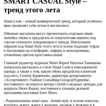
SMART CASUAL Style –
тренд этого лета
Smart Look – новый коммерческий тренд, который особенно
ярко проявляет себя летом в мегаполисе.
Обувные магазины могут презентовать отдельно smart-
линейку обуви и предлагать ее покупателям именно под
соусом сезонного ультрамодного тренда. Наилучшим
образом под Smart Style этого лета и осени подходят туфли
и босоножки на платформе, лоферы и монохромные,
спокойных цветов кроссовки-casual.
Главный редактор журнала Shoes Report Наталья Тимашова
попросила рассказать о стиле Smart Look в повседневной
одежде, а также о том, какую обувь предлагать клиентам
под него, Галину Кравченко, директора департамента
«Ассортимент» Fashion Consulting Group/@fcgmedia/,
постоянного эксперта и автора статей о модных трендах для
журнала Shoes Report, постоянного спикера деловой
программы выставки Euro Shoes.
- Родоначальник smart лука - formal style, в основе капсулы
которого лежит: жакет у женщин, пиджак у мужчин и в