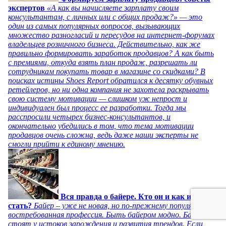
экспертов
«А как вы начисляете зарплату своим
консультантам, с личных или с общих продаж?» — это
один из самых популярных вопросов, вызывающих
множество разногласий и пересудов на интернет-форумах
владельцев розничного бизнеса. Действительно, как же
правильно формировать заработок продавцов? А как быть
с премиями, откуда взять план продаж, разрешать ли
сотрудникам покупать товар в магазине со скидками? В
поисках истины Shoes Report обратился к десятку обувных
ретейлеров, но ни одна компания не захотела раскрывать
свою систему мотивации — слишком уж непрост и
индивидуален был процесс ее разработки. Тогда мы
расспросили четырех бизнес-консультантов, и
окончательно убедились в том, что тема мотивации
продавцов очень сложна, ведь даже наши эксперты не
смогли прийти к единому мнению.
Вся правда о байере. Кто он и как им
стать?
Байер – уже не новая, но по-прежнему популярная и
востребованная профессия. Быть байером модно. Байеры
стоят у истоков зарождения и развития трендов. Если