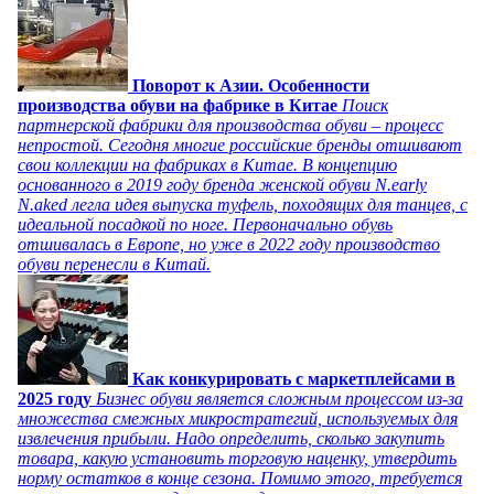
Поворот к Азии. Особенности
производства обуви на фабрике в Китае
Поиск
партнерской фабрики для производства обуви – процесс
непростой. Сегодня многие российские бренды отшивают
свои коллекции на фабриках в Китае. В концепцию
основанного в 2019 году бренда женской обуви N.early
N.aked легла идея выпуска туфель, походящих для танцев, с
идеальной посадкой по ноге. Первоначально обувь
отшивалась в Европе, но уже в 2022 году производство
обуви перенесли в Китай.
Как конкурировать с маркетплейсами в
2025 году
Бизнес обуви является сложным процессом из-за
множества смежных микростратегий, используемых для
извлечения прибыли. Надо определить, сколько закупить
товара, какую установить торговую наценку, утвердить
норму остатков в конце сезона. Помимо этого, требуется