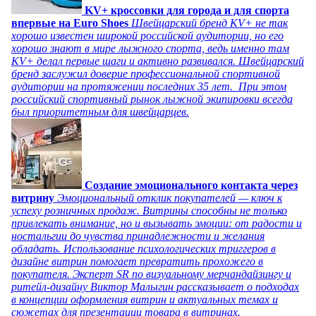
KV+ кроссовки для города и для спорта
впервые на Euro Shoes
Швейцарский бренд KV+ не так
хорошо известен широкой российской аудитории, но его
хорошо знают в мире лыжного спорта, ведь именно там
KV+ делал первые шаги и активно развивался. Швейцарский
бренд заслужил доверие профессиональной спортивной
аудитории на протяжении последних 35 лет. При этом
российский спортивный рынок лыжной экипировки всегда
был приоритетным для швейцарцев.
Создание эмоционального контакта через
витрину
Эмоциональный отклик покупателей — ключ к
успеху розничных продаж. Витрины способны не только
привлекать внимание, но и вызывать эмоции: от радости и
ностальгии до чувства принадлежности и желания
обладать. Использование психологических триггеров в
дизайне витрин помогает превратить прохожего в
покупателя. Эксперт SR по визуальному мерчандайзингу и
ритейл-дизайну Виктор Малыгин рассказывает о подходах
в концепции оформления витрин и актуальных темах и
сюжетах для презентации товара в витринах.