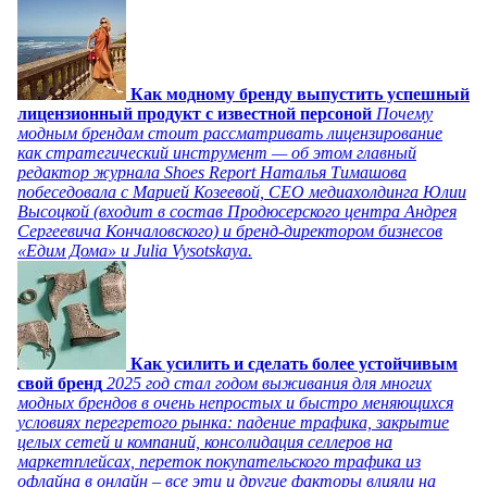
Как модному бренду выпустить успешный
лицензионный продукт с известной персоной
Почему
модным брендам стоит рассматривать лицензирование
как стратегический инструмент — об этом главный
редактор журнала Shoes Report Наталья Тимашова
побеседовала с Марией Козеевой, СЕО медиахолдинга Юлии
Высоцкой (входит в состав Продюсерского центра Андрея
Сергеевича Кончаловского) и бренд-директором бизнесов
«Едим Дома» и Julia Vysotskaya.
Как усилить и сделать более устойчивым
свой бренд
2025 год стал годом выживания для многих
модных брендов в очень непростых и быстро меняющихся
условиях перегретого рынка: падение трафика, закрытие
целых сетей и компаний, консолидация селлеров на
маркетплейсах, переток покупательского трафика из
офлайна в онлайн – все эти и другие факторы влияли на