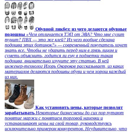
Обувной ликбез: из чего делаются обувные
подошвы
«Чем отличается ТЭП от ЭВА? Что мне сулит
тунит? ПВХ — это же клей? Из чего вообще сделана
подошва этих ботинок?» — современный покупатель хочет
знать все. Чтобы не ударить перед ним в грязь лицом и
суметь объяснить, годится ли ему в подметки такая
подошва, внимательно изучите эту статью. В ней
инженер-технолог Игорь Окороков рассказывает, из каких
материалов делаются подошвы обуви и чем хорош каждый
из них.
Как установить цены, которые позволят
зарабатывать
Некоторые бизнесмены до сих пор путают
понятие маржи с понятием торговой наценки и
устанавливают цены на свой товар, руководствуясь
исключительно примером конкурентов. Неудивительно, что