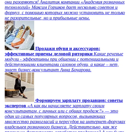
они разоряются! Аналитик компании «Академия розничных
технологий» Максим Горшков дает несколько советов и
формул, с помощью которых можно установить не только
не разорительные, но и прибыльные цены.
Продажи обуви и аксессуаров:
эффективные приемы деловой риторики
Какие речевые
модули - эффективны при общении с потенциальными и
действующими клиентами салонов обуви, а какие – нет,
знает бизнес-консультант Анна Бочарова.
Формируем зарплату продавцов: советы
экспертов
«А как вы начисляете зарплату своим
консультантам, с личных или с общих продаж?» — это
один из самых популярных вопросов, вызывающих
множество разногласий и пересудов на интернет-форумах
владельцев розничного бизнеса. Действительно, как же