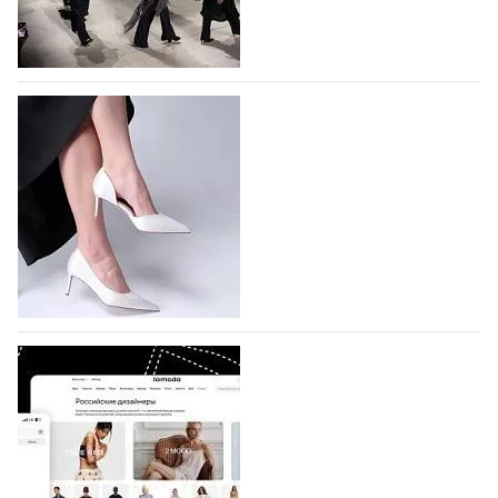
На участие в Московской неделе моды
подано 1047 заявок
На участие в седьмой Московской неделе моды,
которая пройдет в российской столице с 26 сентября
по 1 октября, уже подано 1047 заявок. Примерно
половину из них (494) прислали дизайнеры,
коллекции которых не были представлены в…
07.08.2026
726
BALLINA представит свои новинки на Euro
Shoes
Компания BALLINA Guangzhou Lihuang Footwear
Co., Ltd., основанная в 2011 году и расположенная в
Гуанчжоу, столице моды Китая, является