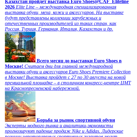
Казахстан пройдет выставка Euro Shoes@CAF_Eliteline
2026
Elite Line – международная специализированная
выставка обуви, меха, кожи и аксессуаров. На выставке
будут представлены коллекции зарубежных и
отечественных производителей из таких стран, как
Россия, Турция, Германия, Италия, Казахстан и др.
Всего месяц до выставки Euro Shoes в
Москве!
Считаем дни для главной международной
выставки обуви и аксессуаров Euro Shoes Premiere Collection
в Москве! Выставка пройдет с 27 по 30 августа на новой
премиальной площадке – в столичном конгресс-центре ЦМТ
на Краснопресненской набережной.
Борьба за рынок спортивной обуви
Эксперты модного рынка и аналитики-экономисты
прогнозируют падение продаж Nike и Adidas. Лидерские
позиции непотопляемых спортивных гигантов могут