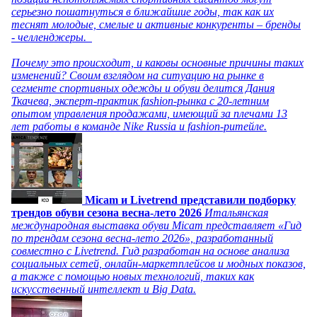
серьезно пошатнуться в ближайшие годы, так как их
теснят молодые, смелые и активные конкуренты – бренды
- челленджеры.
Почему это происходит, и каковы основные причины таких
изменений? Своим взглядом на ситуацию на рынке в
сегменте спортивных одежды и обуви делится Дания
Ткачева, эксперт-практик fashion-рынка с 20-летним
опытом управления продажами, имеющий за плечами 13
лет работы в команде Nike Russia и fashion-ритейле.
Micam и Livetrend представили подборку
трендов обуви сезона весна-лето 2026
Итальянская
международная выставка обуви Micam представляет «Гид
по трендам сезона весна-лето 2026», разработанный
совместно с Livetrend. Гид разработан на основе анализа
социальных сетей, онлайн-маркетплейсов и модных показов,
а также с помощью новых технологий, таких как
искусственный интеллект и Big Data.