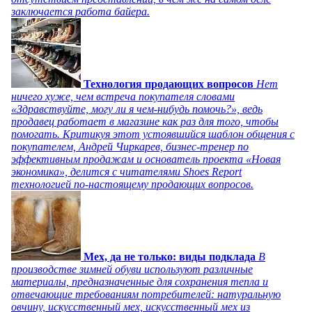
заключается работа байера.
Технология продающих вопросов
Нет
ничего хуже, чем встреча покупателя словами
«Здравствуйте, могу ли я чем-нибудь помочь?», ведь
продавец работает в магазине как раз для того, чтобы
помогать. Критикуя этот устоявшийся шаблон общения с
покупателем, Андрей Чиркарев, бизнес-тренер по
эффективным продажам и основатель проекта «Новая
экономика», делится с читателями Shoes Report
технологией по-настоящему продающих вопросов.
Мех, да не только: виды подклада
В
производстве зимней обуви используют различные
материалы, предназначенные для сохранения тепла и
отвечающие требованиям потребителей: натуральную
овчину, искусственный мех, искусственный мех из