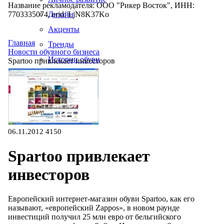
Название рекламодателя: ООО "Рикер Восток", ИНН:
7703335074, erid: LjN8K37Ko
Дизайн
Акценты
Главная
Тренды
Новости обувного бизнеса
Истории обуви
Spartoo привлекает инвесторов
Производство
06.11.2012
4150
Spartoo привлекает
инвесторов
Европейский интернет-магазин обуви Spartoo, как его
называют, «европейский Zappos», в новом раунде
инвестиций получил 25 млн евро от бельгийского