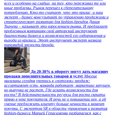
всех и особенно на слабых, на тех, кто переживал те или
иные проблемы. Рынок перешел к сберегательному
потреблению. Кто-то считает, что это кризис, а наш
эксперт - бизнес-консультант по управлению продажами и
стратегическому развитию для fashion-брендов Дания
Ткачева – называет это взрослением рынка. И предлагает
проблемным компаниям свой авторский инструмент
диагностики бизнеса и возможностей его оздоровления и
выхода из кризиса. Этот инструмент эксперт назвала
пирамидой зрелости бренда.
До 20-30% к обороту могут дать магазину
продажи дополнительных товаров и услуг
Многие
магазины сегодня уперлись в «потолок» продаж:
ассортимент есть, команда работает, маркетинг запущен,
но выручка не растет. Где искать возможности для
роста? В действительности ресурсы для роста скрыты
прямо в чеке покупателя. И речь не о повышении цен, а об
умение предложить клиенту больше ценности в момент
покупки. С экспертом SR в области управления и развития
fashion-бизнеса Марией Герасименко разбираемся, как с