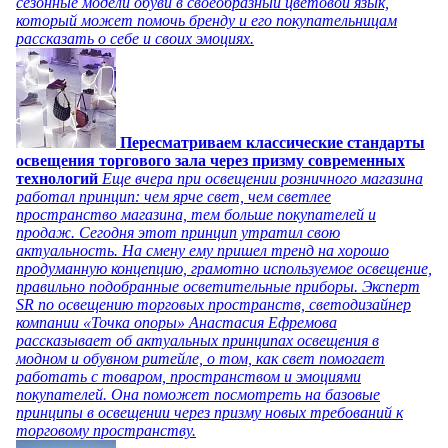
сезонные модели обуви в своеобразный цветовой язык,
который может помочь бренду и его покупательницам
рассказать о себе и своих эмоциях.
Пересматриваем классические стандарты
освещения торгового зала через призму современных
технологий
Еще вчера при освещении розничного магазина
работал принцип: чем ярче свет, чем светлее
пространство магазина, тем больше покупателей и
продаж. Сегодня этот принцип утратил свою
актуальность. На смену ему пришел тренд на хорошо
продуманную концепцию, грамотно используемое освещение,
правильно подобранные осветительные приборы. Эксперт
SR по освещению торговых пространств, светодизайнер
компании «Точка опоры» Анастасия Ефремова
рассказывает об актуальных принципах освещения в
модном и обувном ритейле, о том, как свет помогает
работать с товаром, пространством и эмоциями
покупателей. Она поможет посмотреть на базовые
принципы в освещении через призму новых требований к
торговому пространству.