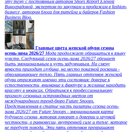
эту тему с постоянным автором Shoes Report Еленой
Виноградовой, экспертом по закупкам и продажам в fashion-
бизнесе, автором блога для ритейла и байеров Fashion
Business Blog.
Главные цвета женской обуви сезона
осень-зима 2026/27
Мода продолжает обращаться к языку
чувств. Следующий сезон осень-зима 2026/27 обещает
быть эмоциональным и чуть задумчивым. На смену
яркости приходит глубина, на место показной роскоши -
обволакивающее тепло. Пять главных оттенков женской
обуви отражают именно эти состояния: доверие к
естественности, внимание к фактуре и желание находить
красоту в нюансах. Обратимся к профессиональному
прогнозу сезонных остромодных цветов от
международного тренд-бюро Future Snoops.
Представленная в статье часть палитры сезона осень-
зима 2026/27 от Future Snoops - эмоциональная карта
будущего сезона, которая говорит о доверии и хрупкой
честности, о равновесии, внутренней силе и тепле, которое
не требует повода. Эти пять оттенков превращают