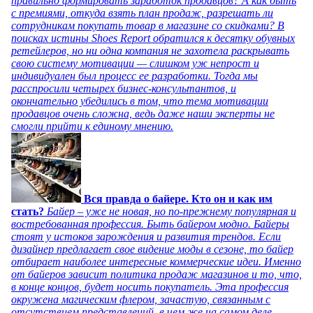
правильно формировать заработок продавцов? А как быть
с премиями, откуда взять план продаж, разрешать ли
сотрудникам покупать товар в магазине со скидками? В
поисках истины Shoes Report обратился к десятку обувных
ретейлеров, но ни одна компания не захотела раскрывать
свою систему мотивации — слишком уж непрост и
индивидуален был процесс ее разработки. Тогда мы
расспросили четырех бизнес-консультантов, и
окончательно убедились в том, что тема мотивации
продавцов очень сложна, ведь даже наши эксперты не
смогли прийти к единому мнению.
Вся правда о байере. Кто он и как им
стать?
Байер – уже не новая, но по-прежнему популярная и
востребованная профессия. Быть байером модно. Байеры
стоят у истоков зарождения и развития трендов. Если
дизайнер предлагает свое видение моды в сезоне, то байер
отбирает наиболее интересные коммерческие идеи. Именно
от байеров зависит политика продаж магазинов и то, что,
в конце концов, будет носить покупатель. Эта профессия
окружена магическим флером, зачастую, связанным с
отсутствием представлений, в чем же на самом деле