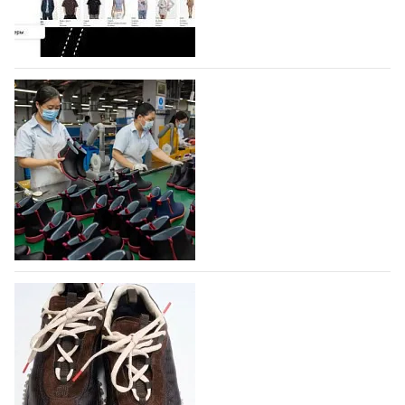
профессиональной обувной компанией,
объединяющей разработку, производство и…
07.08.2026
591
На платформе Lamoda - новый раздел и
условия продвижения локальных
дизайнерских марок
Российский маркетплейс Lamoda решил обновить
раздел для продажи продукции локальных
дизайнерских марок одежды, обуви и аксессуаров.
Бренды также получат маркетинговую…
06.08.2026
774
Объем мирового производства обуви в
2025 году практически не увеличился
В 2025 году мировое производство обуви
практически не изменилось, зафиксировав