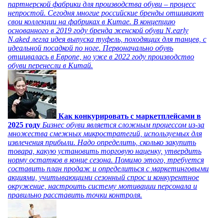
партнерской фабрики для производства обуви – процесс
непростой. Сегодня многие российские бренды отшивают
свои коллекции на фабриках в Китае. В концепцию
основанного в 2019 году бренда женской обуви N.early
N.aked легла идея выпуска туфель, походящих для танцев, с
идеальной посадкой по ноге. Первоначально обувь
отшивалась в Европе, но уже в 2022 году производство
обуви перенесли в Китай.
Как конкурировать с маркетплейсами в
2025 году
Бизнес обуви является сложным процессом из-за
множества смежных микростратегий, используемых для
извлечения прибыли. Надо определить, сколько закупить
товара, какую установить торговую наценку, утвердить
норму остатков в конце сезона. Помимо этого, требуется
составить план продаж и определиться с маркетинговыми
акциями, учитывающими сезонный спрос и конкурентное
окружение, настроить систему мотивации персонала и
правильно расставить точки контроля.