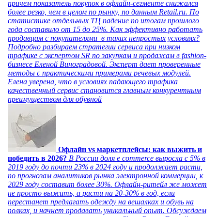
причем показатель покупок в офлайн-сегменте снижался
более резко, чем в целом по рынку, по данным Retail.ru. По
статистике отдельных ТЦ падение по итогам прошлого
года составило от 15 до 25%. Как эффективно работать
продавцам с покупателями в таких непростых условиях?
Подробно разбираем стратегии сервиса при низком
трафике с экспертом SR по закупкам и продажам в fashion-
бизнесе Еленой Виноградовой. Эксперт дает проверенные
методы с практическими примерами речевых модулей.
Елена уверена, что в условиях падающего трафика
качественный сервис становится главным конкурентным
преимуществом для обувной
Офлайн vs маркетплейсы: как выжить и
победить в 2026?
В России доля e commerce выросла с 5% в
2019 году до почти 23% в 2024 году и продолжает расти,
по прогнозам аналитиков рынка электронной коммерции, к
2029 году составит более 30%. Офлайн-ритейл же может
не просто выжить, а расти на 20-30% в год, если
перестанет предлагать одежду на вешалках и обувь на
полках, и начнет продавать уникальный опыт. Обсуждаем