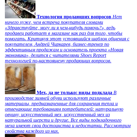
Технология продающих вопросов
Нет
ничего хуже, чем встреча покупателя словами
«Здравствуйте, могу ли я чем-нибудь помочь?», ведь
продавец работает в магазине как раз для того, чтобы
помогать. Критикуя этот устоявшийся шаблон общения с
покупателем, Андрей Чиркарев, бизнес-тренер по
эффективным продажам и основатель проекта «Новая
экономика», делится с читателями Shoes Report
технологией по-настоящему продающих вопросов.
Мех, да не только: виды подклада
В
производстве зимней обуви используют различные
материалы, предназначенные для сохранения тепла и
отвечающие требованиям потребителей: натуральную
овчину, искусственный мех, искусственный мех из
натуральной шерсти и другие. Все виды подкладочного
меха имеют свои достоинства и недостатки. Рассмотрим
свойства каждого из них.