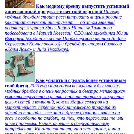
Как модному бренду выпустить успешный
лицензионный продукт с известной персоной
Почему
модным брендам стоит рассматривать лицензирование
как стратегический инструмент — об этом главный
редактор журнала Shoes Report Наталья Тимашова
побеседовала с Марией Козеевой, СЕО медиахолдинга Юлии
Высоцкой (входит в состав Продюсерского центра Андрея
Сергеевича Кончаловского) и бренд-директором бизнесов
«Едим Дома» и Julia Vysotskaya.
Как усилить и сделать более устойчивым
свой бренд
2025 год стал годом выживания для многих
модных брендов в очень непростых и быстро меняющихся
условиях перегретого рынка: падение трафика, закрытие
целых сетей и компаний, консолидация селлеров на
маркетплейсах, переток покупательского трафика из
офлайна в онлайн – все эти и другие факторы влияли на
всех и особенно на слабых, на тех, кто переживал те или
иные проблемы. Рынок перешел к сберегательному
потреблению. Кто-то считает, что это кризис, а наш