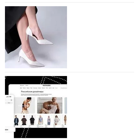
На участие в Московской неделе моды
подано 1047 заявок
На участие в седьмой Московской неделе моды,
которая пройдет в российской столице с 26 сентября
по 1 октября, уже подано 1047 заявок. Примерно
половину из них (494) прислали дизайнеры,
коллекции которых не были представлены в…
07.08.2026
503
BALLINA представит свои новинки на Euro
Shoes
Компания BALLINA Guangzhou Lihuang Footwear
Co., Ltd., основанная в 2011 году и расположенная в
Гуанчжоу, столице моды Китая, является
профессиональной обувной компанией,
объединяющей разработку, производство и…