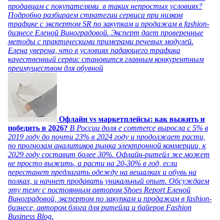
продавцам с покупателями в таких непростых условиях?
Подробно разбираем стратегии сервиса при низком
трафике с экспертом SR по закупкам и продажам в fashion-
бизнесе Еленой Виноградовой. Эксперт дает проверенные
методы с практическими примерами речевых модулей.
Елена уверена, что в условиях падающего трафика
качественный сервис становится главным конкурентным
преимуществом для обувной
Офлайн vs маркетплейсы: как выжить и
победить в 2026?
В России доля e commerce выросла с 5% в
2019 году до почти 23% в 2024 году и продолжает расти,
по прогнозам аналитиков рынка электронной коммерции, к
2029 году составит более 30%. Офлайн-ритейл же может
не просто выжить, а расти на 20-30% в год, если
перестанет предлагать одежду на вешалках и обувь на
полках, и начнет продавать уникальный опыт. Обсуждаем
эту тему с постоянным автором Shoes Report Еленой
Виноградовой, экспертом по закупкам и продажам в fashion-
бизнесе, автором блога для ритейла и байеров Fashion
Business Blog.