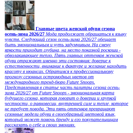
Главные цвета женской обуви сезона
осень-зима 2026/27
Мода продолжает обращаться к языку
чувств. Следующий сезон осень-зима 2026/27 обещает
быть эмоциональным и чуть задумчивым. На смену
яркости приходит глубина, на место показной роскоши -
обволакивающее тепло. Пять главных оттенков женской
обуви отражают именно эти состояния: доверие к
естественности, внимание к фактуре и желание находить
красоту в нюансах. Обратимся к профессиональному
прогнозу сезонных остромодных цветов от
международного тренд-бюро Future Snoops.
Представленная в статье часть палитры сезона осень-
зима 2026/27 от Future Snoops - эмоциональная карта
будущего сезона, которая говорит о доверии и хрупкой
честности, о равновесии, внутренней силе и тепле, которое
не требует повода. Эти пять оттенков превращают
сезонные модели обуви в своеобразный цветовой язык,
который может помочь бренду и его покупательницам
рассказать о себе и своих эмоциях.