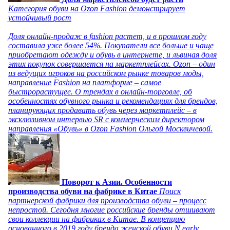
Категория обуви на Ozon Fashion демонстрирует
устойчивый рост
Доля онлайн-продаж в fashion растет, и в прошлом году
составила уже более 54%. Покупатели все больше и чаще
приобретают одежду и обувь в интернете, и львиная доля
этих покупок совершается на маркетплейсах. Ozon – один
из ведущих игроков на российском рынке товаров моды,
направление Fashion на платформе – самое
быстрорастущее. О трендах в онлайн-торговле, об
особенностях обувного рынка и рекомендациях для брендов,
планирующих продавать обувь через маркетплейс – в
эксклюзивном интервью SR с коммерческим директором
направления «Обувь» в Ozon Fashion Ольгой Москвичевой.
Поворот к Азии. Особенности
производства обуви на фабрике в Китае
Поиск
партнерской фабрики для производства обуви – процесс
непростой. Сегодня многие российские бренды отшивают
свои коллекции на фабриках в Китае. В концепцию
основанного в 2019 году бренда женской обуви N.early