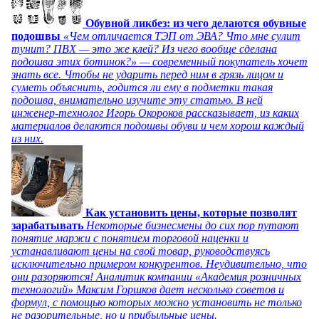
Обувной ликбез: из чего делаются обувные
подошвы
«Чем отличается ТЭП от ЭВА? Что мне сулит
тунит? ПВХ — это же клей? Из чего вообще сделана
подошва этих ботинок?» — современный покупатель хочет
знать все. Чтобы не ударить перед ним в грязь лицом и
суметь объяснить, годится ли ему в подметки такая
подошва, внимательно изучите эту статью. В ней
инженер-технолог Игорь Окороков рассказывает, из каких
материалов делаются подошвы обуви и чем хорош каждый
из них.
Как установить цены, которые позволят
зарабатывать
Некоторые бизнесмены до сих пор путают
понятие маржи с понятием торговой наценки и
устанавливают цены на свой товар, руководствуясь
исключительно примером конкурентов. Неудивительно, что
они разоряются! Аналитик компании «Академия розничных
технологий» Максим Горшков дает несколько советов и
формул, с помощью которых можно установить не только
не разорительные, но и прибыльные цены.