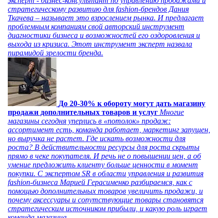
эксперт - бизнес-консультант по управлению продажами и
стратегическому развитию для fashion-брендов Дания
Ткачева – называет это взрослением рынка. И предлагает
проблемным компаниям свой авторский инструмент
диагностики бизнеса и возможностей его оздоровления и
выхода из кризиса. Этот инструмент эксперт назвала
пирамидой зрелости бренда.
До 20-30% к обороту могут дать магазину
продажи дополнительных товаров и услуг
Многие
магазины сегодня уперлись в «потолок» продаж:
ассортимент есть, команда работает, маркетинг запущен,
но выручка не растет. Где искать возможности для
роста? В действительности ресурсы для роста скрыты
прямо в чеке покупателя. И речь не о повышении цен, а об
умение предложить клиенту больше ценности в момент
покупки. С экспертом SR в области управления и развития
fashion-бизнеса Марией Герасименко разбираемся, как с
помощью дополнительных товаров увеличить продажи, и
почему аксессуары и сопутствующие товары становятся
стратегическим источником прибыли, и какую роль играет
команда магазина.