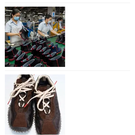
07.08.2026
360
На платформе Lamoda - новый раздел и
условия продвижения локальных
дизайнерских марок
Российский маркетплейс Lamoda решил обновить
раздел для продажи продукции локальных
дизайнерских марок одежды, обуви и аксессуаров.
Бренды также получат маркетинговую…
06.08.2026
521
Объем мирового производства обуви в
2025 году практически не увеличился
В 2025 году мировое производство обуви
практически не изменилось, зафиксировав
незначительный рост на 0,1% до 24,6 млрд пар, -
данные опубликованы в аналитическом вестнике
«Всемирный ежегодник обуви 2026», Португальской