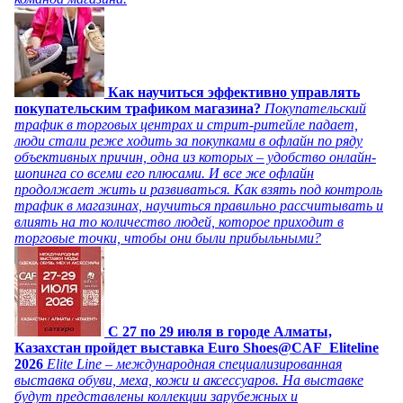
Как научиться эффективно управлять
покупательским трафиком магазина?
Покупательский
трафик в торговых центрах и стрит-ритейле падает,
люди стали реже ходить за покупками в офлайн по ряду
объективных причин, одна из которых – удобство онлайн-
шопинга со всеми его плюсами. И все же офлайн
продолжает жить и развиваться. Как взять под контроль
трафик в магазинах, научиться правильно рассчитывать и
влиять на то количество людей, которое приходит в
торговые точки, чтобы они были прибыльными?
C 27 по 29 июля в городе Алматы,
Казахстан пройдет выставка Euro Shoes@CAF_Eliteline
2026
Elite Line – международная специализированная
выставка обуви, меха, кожи и аксессуаров. На выставке
будут представлены коллекции зарубежных и