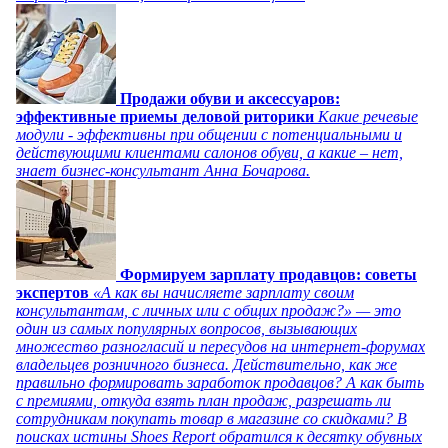
Продажи обуви и аксессуаров:
эффективные приемы деловой риторики
Какие речевые
модули - эффективны при общении с потенциальными и
действующими клиентами салонов обуви, а какие – нет,
знает бизнес-консультант Анна Бочарова.
Формируем зарплату продавцов: советы
экспертов
«А как вы начисляете зарплату своим
консультантам, с личных или с общих продаж?» — это
один из самых популярных вопросов, вызывающих
множество разногласий и пересудов на интернет-форумах
владельцев розничного бизнеса. Действительно, как же
правильно формировать заработок продавцов? А как быть
с премиями, откуда взять план продаж, разрешать ли
сотрудникам покупать товар в магазине со скидками? В
поисках истины Shoes Report обратился к десятку обувных