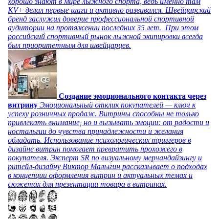
хорошо знают в мире лыжного спорта, ведь именно там
KV+ делал первые шаги и активно развивался. Швейцарский
бренд заслужил доверие профессиональной спортивной
аудитории на протяжении последних 35 лет. При этом
российский спортивный рынок лыжной экипировки всегда
был приоритетным для швейцарцев.
Создание эмоционального контакта через
витрину
Эмоциональный отклик покупателей — ключ к
успеху розничных продаж. Витрины способны не только
привлекать внимание, но и вызывать эмоции: от радости и
ностальгии до чувства принадлежности и желания
обладать. Использование психологических триггеров в
дизайне витрин помогает превратить прохожего в
покупателя. Эксперт SR по визуальному мерчандайзингу и
ритейл-дизайну Виктор Малыгин рассказывает о подходах
в концепции оформления витрин и актуальных темах и
сюжетах для презентации товара в витринах.