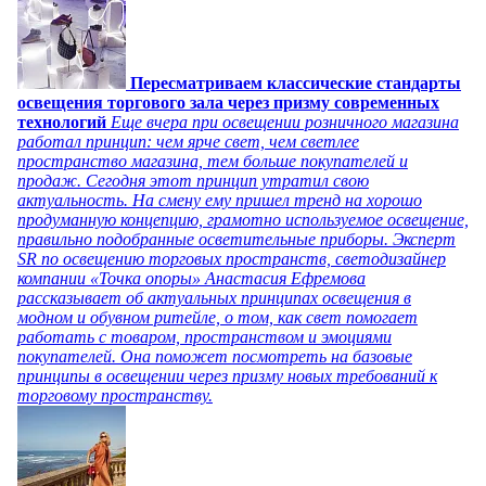
Пересматриваем классические стандарты
освещения торгового зала через призму современных
технологий
Еще вчера при освещении розничного магазина
работал принцип: чем ярче свет, чем светлее
пространство магазина, тем больше покупателей и
продаж. Сегодня этот принцип утратил свою
актуальность. На смену ему пришел тренд на хорошо
продуманную концепцию, грамотно используемое освещение,
правильно подобранные осветительные приборы. Эксперт
SR по освещению торговых пространств, светодизайнер
компании «Точка опоры» Анастасия Ефремова
рассказывает об актуальных принципах освещения в
модном и обувном ритейле, о том, как свет помогает
работать с товаром, пространством и эмоциями
покупателей. Она поможет посмотреть на базовые
принципы в освещении через призму новых требований к
торговому пространству.