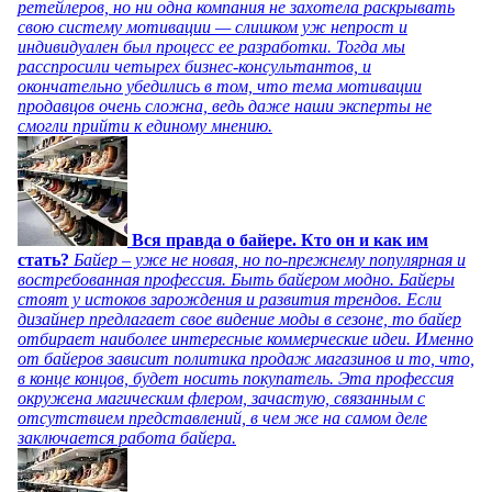
ретейлеров, но ни одна компания не захотела раскрывать
свою систему мотивации — слишком уж непрост и
индивидуален был процесс ее разработки. Тогда мы
расспросили четырех бизнес-консультантов, и
окончательно убедились в том, что тема мотивации
продавцов очень сложна, ведь даже наши эксперты не
смогли прийти к единому мнению.
Вся правда о байере. Кто он и как им
стать?
Байер – уже не новая, но по-прежнему популярная и
востребованная профессия. Быть байером модно. Байеры
стоят у истоков зарождения и развития трендов. Если
дизайнер предлагает свое видение моды в сезоне, то байер
отбирает наиболее интересные коммерческие идеи. Именно
от байеров зависит политика продаж магазинов и то, что,
в конце концов, будет носить покупатель. Эта профессия
окружена магическим флером, зачастую, связанным с
отсутствием представлений, в чем же на самом деле
заключается работа байера.