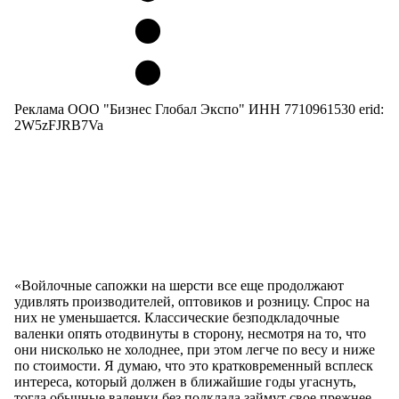
Реклама ООО "Бизнес Глобал Экспо" ИНН 7710961530 erid:
2W5zFJRB7Va
«Войлочные сапожки на шерсти все еще продолжают
удивлять производителей, оптовиков и розницу. Спрос на
них не уменьшается. Классические безподкладочные
валенки опять отодвинуты в сторону, несмотря на то, что
они нисколько не холоднее, при этом легче по весу и ниже
по стоимости. Я думаю, что это кратковременный всплеск
интереса, который должен в ближайшие годы угаснуть,
тогда обычные валенки без подклада займут свое прежнее