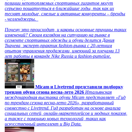
позиции непотопляемых спортивных гигантов могут
серьезно пошатнуться в ближайшие годы, так как их
теснят молодые, смелые и активные конкуренты – бренды
- челленджеры.
Почему это происходит, и каковы основные причины таких
изменений? Своим взглядом на ситуацию на рынке в
сегменте спортивных одежды и обуви делится Дания
Ткачева, эксперт-практик fashion-рынка с 20-летним
опытом управления продажами, имеющий за плечами 13
лет работы в команде Nike Russia и fashion-ритейле.
Micam и Livetrend представили подборку
трендов обуви сезона весна-лето 2026
Итальянская
международная выставка обуви Micam представляет «Гид
по трендам сезона весна-лето 2026», разработанный
совместно с Livetrend. Гид разработан на основе анализа
социальных сетей, онлайн-маркетплейсов и модных показов,
а также с помощью новых технологий, таких как
искусственный интеллект и Big Data.