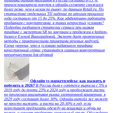
трафика офлайн-магазинов в России составил 8-15 %,
причем показатель покупок в офлайн-сегменте снижался
более резко, чем в целом по рынку, по данным Retail.ru. По
статистике отдельных ТЦ падение по итогам прошлого
года составило от 15 до 25%. Как эффективно работать
продавцам с покупателями в таких непростых условиях?
Подробно разбираем стратегии сервиса при низком
трафике с экспертом SR по закупкам и продажам в fashion-
бизнесе Еленой Виноградовой. Эксперт дает проверенные
методы с практическими примерами речевых модулей.
Елена уверена, что в условиях падающего трафика
качественный сервис становится главным конкурентным
преимуществом для обувной
Офлайн vs маркетплейсы: как выжить и
победить в 2026?
В России доля e commerce выросла с 5% в
2019 году до почти 23% в 2024 году и продолжает расти,
по прогнозам аналитиков рынка электронной коммерции, к
2029 году составит более 30%. Офлайн-ритейл же может
не просто выжить, а расти на 20-30% в год, если
перестанет предлагать одежду на вешалках и обувь на
полках, и начнет продавать уникальный опыт. Обсуждаем