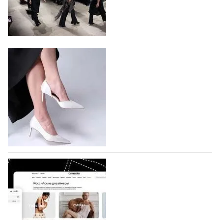
На участие в Московской неделе моды
подано 1047 заявок
На участие в седьмой Московской неделе моды,
которая пройдет в российской столице с 26 сентября
по 1 октября, уже подано 1047 заявок. Примерно
половину из них (494) прислали дизайнеры,
коллекции которых не были представлены в…
07.08.2026
747
BALLINA представит свои новинки на Euro
Shoes
Компания BALLINA Guangzhou Lihuang Footwear
Co., Ltd., основанная в 2011 году и расположенная в