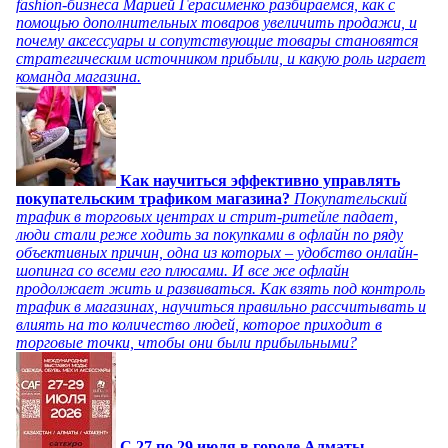
fashion-бизнеса Марией Герасименко разбираемся, как с
помощью дополнительных товаров увеличить продажи, и
почему аксессуары и сопутствующие товары становятся
стратегическим источником прибыли, и какую роль играет
команда магазина.
Как научиться эффективно управлять
покупательским трафиком магазина?
Покупательский
трафик в торговых центрах и стрит-ритейле падает,
люди стали реже ходить за покупками в офлайн по ряду
объективных причин, одна из которых – удобство онлайн-
шопинга со всеми его плюсами. И все же офлайн
продолжает жить и развиваться. Как взять под контроль
трафик в магазинах, научиться правильно рассчитывать и
влиять на то количество людей, которое приходит в
торговые точки, чтобы они были прибыльными?
C 27 по 29 июля в городе Алматы,