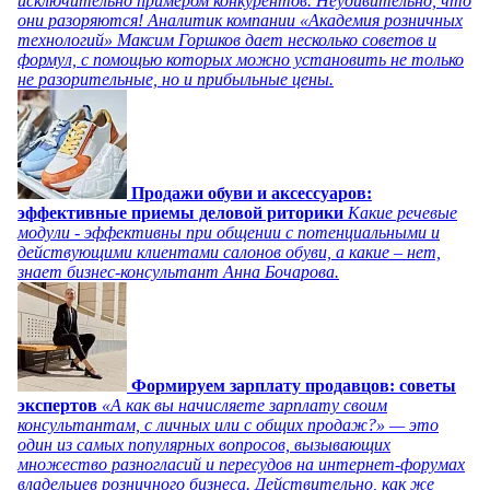
исключительно примером конкурентов. Неудивительно, что
они разоряются! Аналитик компании «Академия розничных
технологий» Максим Горшков дает несколько советов и
формул, с помощью которых можно установить не только
не разорительные, но и прибыльные цены.
Продажи обуви и аксессуаров:
эффективные приемы деловой риторики
Какие речевые
модули - эффективны при общении с потенциальными и
действующими клиентами салонов обуви, а какие – нет,
знает бизнес-консультант Анна Бочарова.
Формируем зарплату продавцов: советы
экспертов
«А как вы начисляете зарплату своим
консультантам, с личных или с общих продаж?» — это
один из самых популярных вопросов, вызывающих
множество разногласий и пересудов на интернет-форумах
владельцев розничного бизнеса. Действительно, как же