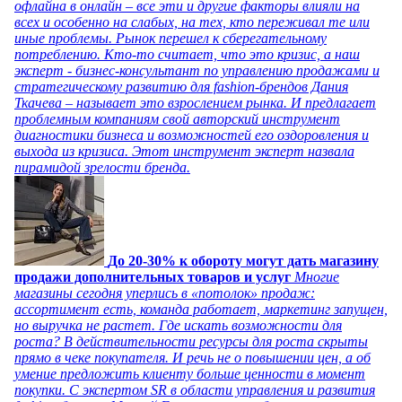
офлайна в онлайн – все эти и другие факторы влияли на
всех и особенно на слабых, на тех, кто переживал те или
иные проблемы. Рынок перешел к сберегательному
потреблению. Кто-то считает, что это кризис, а наш
эксперт - бизнес-консультант по управлению продажами и
стратегическому развитию для fashion-брендов Дания
Ткачева – называет это взрослением рынка. И предлагает
проблемным компаниям свой авторский инструмент
диагностики бизнеса и возможностей его оздоровления и
выхода из кризиса. Этот инструмент эксперт назвала
пирамидой зрелости бренда.
До 20-30% к обороту могут дать магазину
продажи дополнительных товаров и услуг
Многие
магазины сегодня уперлись в «потолок» продаж:
ассортимент есть, команда работает, маркетинг запущен,
но выручка не растет. Где искать возможности для
роста? В действительности ресурсы для роста скрыты
прямо в чеке покупателя. И речь не о повышении цен, а об
умение предложить клиенту больше ценности в момент
покупки. С экспертом SR в области управления и развития