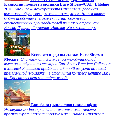
Казахстан пройдет выставка Euro Shoes@CAF_Eliteline
2026
Elite Line – международная специализированная
выставка обуви, меха, кожи и аксессуаров. На выставке
будут представлены коллекции зарубежных и
отечественных производителей из таких стран, как
Россия, Турция, Германия, Италия, Казахстан и др.
Всего месяц до выставки Euro Shoes в
Москве!
Считаем дни для главной международной
выставки обуви и аксессуаров Euro Shoes Premiere Collection
в Москве! Выставка пройдет с 27 по 30 августа на новой
премиальной площадке – в столичном конгресс-центре ЦМТ
на Краснопресненской набережной.
Борьба за рынок спортивной обуви
Эксперты модного рынка и аналитики-экономисты
прогнозируют падение продаж Nike и Adidas. Лидерские