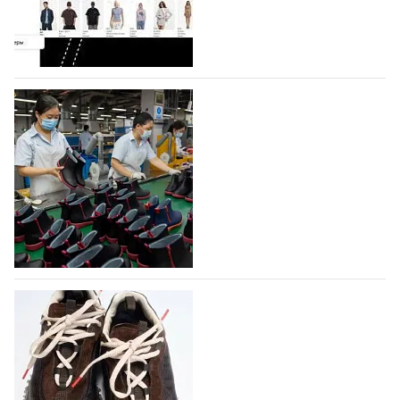
Гуанчжоу, столице моды Китая, является
профессиональной обувной компанией,
объединяющей разработку, производство и…
07.08.2026
615
На платформе Lamoda - новый раздел и
условия продвижения локальных
дизайнерских марок
Российский маркетплейс Lamoda решил обновить
раздел для продажи продукции локальных
дизайнерских марок одежды, обуви и аксессуаров.
Бренды также получат маркетинговую…
06.08.2026
795
Объем мирового производства обуви в
2025 году практически не увеличился
В 2025 году мировое производство обуви
практически не изменилось, зафиксировав