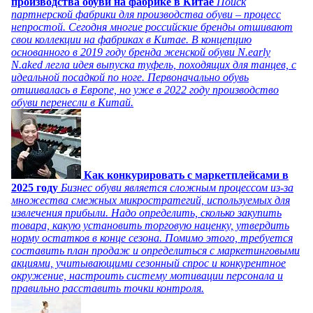
производства обуви на фабрике в Китае
Поиск
партнерской фабрики для производства обуви – процесс
непростой. Сегодня многие российские бренды отшивают
свои коллекции на фабриках в Китае. В концепцию
основанного в 2019 году бренда женской обуви N.early
N.aked легла идея выпуска туфель, походящих для танцев, с
идеальной посадкой по ноге. Первоначально обувь
отшивалась в Европе, но уже в 2022 году производство
обуви перенесли в Китай.
Как конкурировать с маркетплейсами в
2025 году
Бизнес обуви является сложным процессом из-за
множества смежных микростратегий, используемых для
извлечения прибыли. Надо определить, сколько закупить
товара, какую установить торговую наценку, утвердить
норму остатков в конце сезона. Помимо этого, требуется
составить план продаж и определиться с маркетинговыми
акциями, учитывающими сезонный спрос и конкурентное
окружение, настроить систему мотивации персонала и
правильно расставить точки контроля.