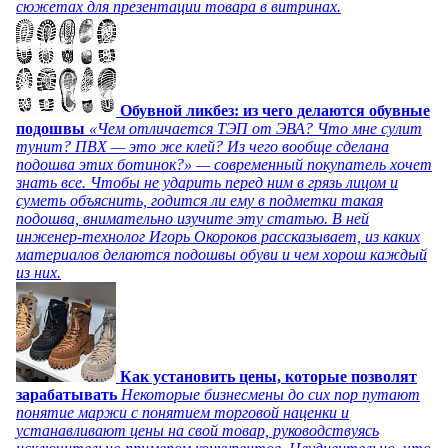
сюжетах для презентации товара в витринах.
Обувной ликбез: из чего делаются обувные
подошвы
«Чем отличается ТЭП от ЭВА? Что мне сулит
тунит? ПВХ — это же клей? Из чего вообще сделана
подошва этих ботинок?» — современный покупатель хочет
знать все. Чтобы не ударить перед ним в грязь лицом и
суметь объяснить, годится ли ему в подметки такая
подошва, внимательно изучите эту статью. В ней
инженер-технолог Игорь Окороков рассказывает, из каких
материалов делаются подошвы обуви и чем хорош каждый
из них.
Как установить цены, которые позволят
зарабатывать
Некоторые бизнесмены до сих пор путают
понятие маржи с понятием торговой наценки и
устанавливают цены на свой товар, руководствуясь