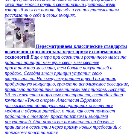
сезонные модели обуви в своеобразный цветовой язык,
который может помочь бренду и его покупательницам
рассказать о себе и своих эмоциях.
Пересматриваем классические стандарты
освещения торгового зала через призму современных
технологий
Еще вчера при освещении розничного магазина
работал принцип: чем ярче свет, чем светлее
пространство магазина, тем больше покупателей и
продаж. Сегодня этот принцип утратил свою
актуальность. На смену ему пришел тренд на хорошо
продуманную концепцию, грамотно используемое освещение,
правильно подобранные осветительные приборы. Эксперт
SR по освещению торговых пространств, светодизайнер
компании «Точка опоры» Анастасия Ефремова
рассказывает об актуальных принципах освещения в
модном и обувном ритейле, о том, как свет помогает
работать с товаром, пространством и эмоциями
покупателей. Она поможет посмотреть на базовые
принципы в освещении через призму новых требований к
торговому пространству.