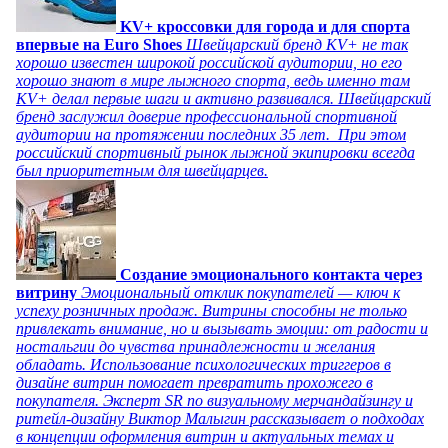
KV+ кроссовки для города и для спорта
впервые на Euro Shoes
Швейцарский бренд KV+ не так
хорошо известен широкой российской аудитории, но его
хорошо знают в мире лыжного спорта, ведь именно там
KV+ делал первые шаги и активно развивался. Швейцарский
бренд заслужил доверие профессиональной спортивной
аудитории на протяжении последних 35 лет. При этом
российский спортивный рынок лыжной экипировки всегда
был приоритетным для швейцарцев.
Создание эмоционального контакта через
витрину
Эмоциональный отклик покупателей — ключ к
успеху розничных продаж. Витрины способны не только
привлекать внимание, но и вызывать эмоции: от радости и
ностальгии до чувства принадлежности и желания
обладать. Использование психологических триггеров в
дизайне витрин помогает превратить прохожего в
покупателя. Эксперт SR по визуальному мерчандайзингу и
ритейл-дизайну Виктор Малыгин рассказывает о подходах
в концепции оформления витрин и актуальных темах и