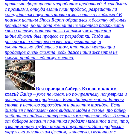
правильно формировать заработок продавцов? А как быть
с премиями, откуда взять план продаж, разрешать ли
сотрудникам покупать товар в магазине со скидками? В
поисках истины Shoes Report обратился к десятку обувных
ретейлеров, но ни одна компания не захотела раскрывать
свою систему мотивации — слишком уж непрост и
индивидуален был процесс ее разработки. Тогда мы
расспросили четырех бизнес-консультантов, и
окончательно убедились в том, что тема мотивации
продавцов очень сложна, ведь даже наши эксперты не
смогли прийти к единому мнению.
Вся правда о байере. Кто он и как им
стать?
Байер – уже не новая, но по-прежнему популярная и
востребованная профессия. Быть байером модно. Байеры
стоят у истоков зарождения и развития трендов. Если
дизайнер предлагает свое видение моды в сезоне, то байер
отбирает наиболее интересные коммерческие идеи. Именно
от байеров зависит политика продаж магазинов и то, что,
в конце концов, будет носить покупатель. Эта профессия
окружена магическим флером, зачастую, связанным с