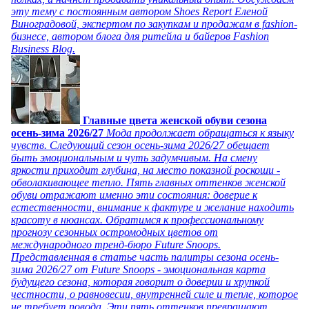
эту тему с постоянным автором Shoes Report Еленой
Виноградовой, экспертом по закупкам и продажам в fashion-
бизнесе, автором блога для ритейла и байеров Fashion
Business Blog.
Главные цвета женской обуви сезона
осень-зима 2026/27
Мода продолжает обращаться к языку
чувств. Следующий сезон осень-зима 2026/27 обещает
быть эмоциональным и чуть задумчивым. На смену
яркости приходит глубина, на место показной роскоши -
обволакивающее тепло. Пять главных оттенков женской
обуви отражают именно эти состояния: доверие к
естественности, внимание к фактуре и желание находить
красоту в нюансах. Обратимся к профессиональному
прогнозу сезонных остромодных цветов от
международного тренд-бюро Future Snoops.
Представленная в статье часть палитры сезона осень-
зима 2026/27 от Future Snoops - эмоциональная карта
будущего сезона, которая говорит о доверии и хрупкой
честности, о равновесии, внутренней силе и тепле, которое
не требует повода. Эти пять оттенков превращают