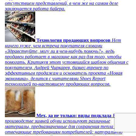
отсутствием представлений, в чем же на самом деле
заключается работа байера.
Технология продающих вопросов
Нет
ничего хуже, чем встреча покупателя словами
«Здравствуйте, могу ли я чем-нибудь помочь?», ведь
продавец работает в магазине как раз для того, чтобы
помогать. Критикуя этот устоявшийся шаблон общения с
покупателем, Андрей Чиркарев, бизнес-тренер по
эффективным продажам и основатель проекта «Новая
экономика», делится с читателями Shoes Report
технологией по-настоящему продающих вопросов.
Мех, да не только: виды подклада
В
производстве зимней обуви используют различные
материалы, предназначенные для сохранения тепла и
отвечающие требованиям потребителей: натуральную