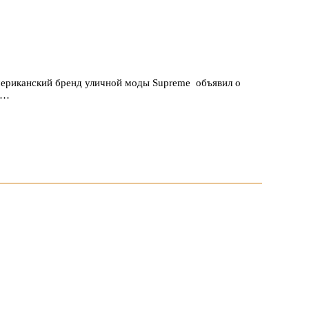
американский бренд уличной моды Supreme объявил о
ая…