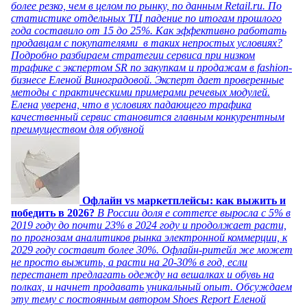
более резко, чем в целом по рынку, по данным Retail.ru. По
статистике отдельных ТЦ падение по итогам прошлого
года составило от 15 до 25%. Как эффективно работать
продавцам с покупателями в таких непростых условиях?
Подробно разбираем стратегии сервиса при низком
трафике с экспертом SR по закупкам и продажам в fashion-
бизнесе Еленой Виноградовой. Эксперт дает проверенные
методы с практическими примерами речевых модулей.
Елена уверена, что в условиях падающего трафика
качественный сервис становится главным конкурентным
преимуществом для обувной
Офлайн vs маркетплейсы: как выжить и
победить в 2026?
В России доля e commerce выросла с 5% в
2019 году до почти 23% в 2024 году и продолжает расти,
по прогнозам аналитиков рынка электронной коммерции, к
2029 году составит более 30%. Офлайн-ритейл же может
не просто выжить, а расти на 20-30% в год, если
перестанет предлагать одежду на вешалках и обувь на
полках, и начнет продавать уникальный опыт. Обсуждаем
эту тему с постоянным автором Shoes Report Еленой