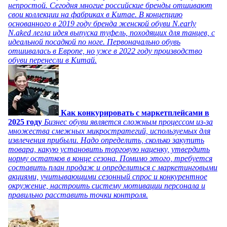
непростой. Сегодня многие российские бренды отшивают
свои коллекции на фабриках в Китае. В концепцию
основанного в 2019 году бренда женской обуви N.early
N.aked легла идея выпуска туфель, походящих для танцев, с
идеальной посадкой по ноге. Первоначально обувь
отшивалась в Европе, но уже в 2022 году производство
обуви перенесли в Китай.
Как конкурировать с маркетплейсами в
2025 году
Бизнес обуви является сложным процессом из-за
множества смежных микростратегий, используемых для
извлечения прибыли. Надо определить, сколько закупить
товара, какую установить торговую наценку, утвердить
норму остатков в конце сезона. Помимо этого, требуется
составить план продаж и определиться с маркетинговыми
акциями, учитывающими сезонный спрос и конкурентное
окружение, настроить систему мотивации персонала и
правильно расставить точки контроля.