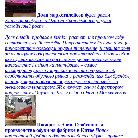
Доля маркетплейсов будет расти
Категория обуви на Ozon Fashion демонстрирует
устойчивый рост
Доля онлайн-продаж в fashion растет, и в прошлом году
составила уже более 54%. Покупатели все больше и чаще
приобретают одежду и обувь в интернете, и львиная доля
этих покупок совершается на маркетплейсах. Ozon – один
из ведущих игроков на российском рынке товаров моды,
направление Fashion на платформе – самое
быстрорастущее. О трендах в онлайн-торговле, об
особенностях обувного рынка и рекомендациях для брендов,
планирующих продавать обувь через маркетплейс – в
эксклюзивном интервью SR с коммерческим директором
направления «Обувь» в Ozon Fashion Ольгой Москвичевой.
Поворот к Азии. Особенности
производства обуви на фабрике в Китае
Поиск
партнерской фабрики для производства обуви – процесс