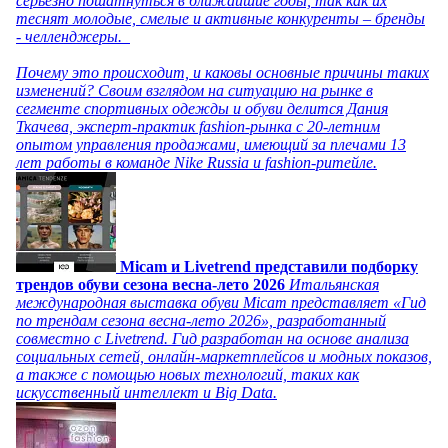
серьезно пошатнуться в ближайшие годы, так как их
теснят молодые, смелые и активные конкуренты – бренды
- челленджеры.
Почему это происходит, и каковы основные причины таких
изменений? Своим взглядом на ситуацию на рынке в
сегменте спортивных одежды и обуви делится Дания
Ткачева, эксперт-практик fashion-рынка с 20-летним
опытом управления продажами, имеющий за плечами 13
лет работы в команде Nike Russia и fashion-ритейле.
Micam и Livetrend представили подборку
трендов обуви сезона весна-лето 2026
Итальянская
международная выставка обуви Micam представляет «Гид
по трендам сезона весна-лето 2026», разработанный
совместно с Livetrend. Гид разработан на основе анализа
социальных сетей, онлайн-маркетплейсов и модных показов,
а также с помощью новых технологий, таких как
искусственный интеллект и Big Data.