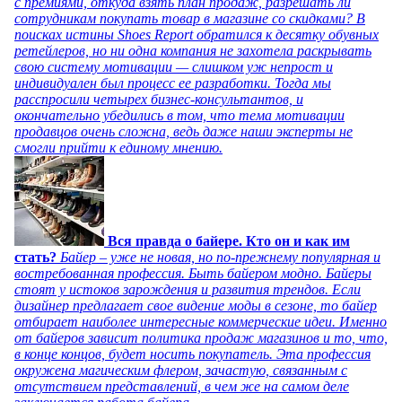
с премиями, откуда взять план продаж, разрешать ли
сотрудникам покупать товар в магазине со скидками? В
поисках истины Shoes Report обратился к десятку обувных
ретейлеров, но ни одна компания не захотела раскрывать
свою систему мотивации — слишком уж непрост и
индивидуален был процесс ее разработки. Тогда мы
расспросили четырех бизнес-консультантов, и
окончательно убедились в том, что тема мотивации
продавцов очень сложна, ведь даже наши эксперты не
смогли прийти к единому мнению.
Вся правда о байере. Кто он и как им
стать?
Байер – уже не новая, но по-прежнему популярная и
востребованная профессия. Быть байером модно. Байеры
стоят у истоков зарождения и развития трендов. Если
дизайнер предлагает свое видение моды в сезоне, то байер
отбирает наиболее интересные коммерческие идеи. Именно
от байеров зависит политика продаж магазинов и то, что,
в конце концов, будет носить покупатель. Эта профессия
окружена магическим флером, зачастую, связанным с
отсутствием представлений, в чем же на самом деле