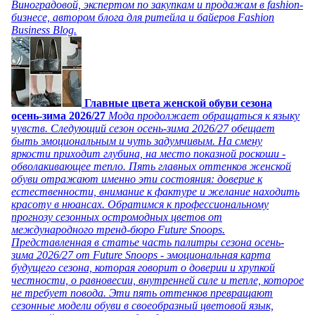
Виноградовой, экспертом по закупкам и продажам в fashion-
бизнесе, автором блога для ритейла и байеров Fashion
Business Blog.
Главные цвета женской обуви сезона
осень-зима 2026/27
Мода продолжает обращаться к языку
чувств. Следующий сезон осень-зима 2026/27 обещает
быть эмоциональным и чуть задумчивым. На смену
яркости приходит глубина, на место показной роскоши -
обволакивающее тепло. Пять главных оттенков женской
обуви отражают именно эти состояния: доверие к
естественности, внимание к фактуре и желание находить
красоту в нюансах. Обратимся к профессиональному
прогнозу сезонных остромодных цветов от
международного тренд-бюро Future Snoops.
Представленная в статье часть палитры сезона осень-
зима 2026/27 от Future Snoops - эмоциональная карта
будущего сезона, которая говорит о доверии и хрупкой
честности, о равновесии, внутренней силе и тепле, которое
не требует повода. Эти пять оттенков превращают
сезонные модели обуви в своеобразный цветовой язык,