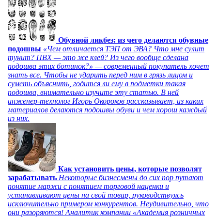
Обувной ликбез: из чего делаются обувные
подошвы
«Чем отличается ТЭП от ЭВА? Что мне сулит
тунит? ПВХ — это же клей? Из чего вообще сделана
подошва этих ботинок?» — современный покупатель хочет
знать все. Чтобы не ударить перед ним в грязь лицом и
суметь объяснить, годится ли ему в подметки такая
подошва, внимательно изучите эту статью. В ней
инженер-технолог Игорь Окороков рассказывает, из каких
материалов делаются подошвы обуви и чем хорош каждый
из них.
Как установить цены, которые позволят
зарабатывать
Некоторые бизнесмены до сих пор путают
понятие маржи с понятием торговой наценки и
устанавливают цены на свой товар, руководствуясь
исключительно примером конкурентов. Неудивительно, что
они разоряются! Аналитик компании «Академия розничных