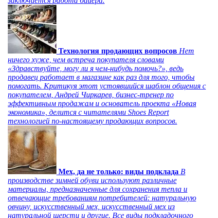
заключается работа байера.
Технология продающих вопросов
Нет
ничего хуже, чем встреча покупателя словами
«Здравствуйте, могу ли я чем-нибудь помочь?», ведь
продавец работает в магазине как раз для того, чтобы
помогать. Критикуя этот устоявшийся шаблон общения с
покупателем, Андрей Чиркарев, бизнес-тренер по
эффективным продажам и основатель проекта «Новая
экономика», делится с читателями Shoes Report
технологией по-настоящему продающих вопросов.
Мех, да не только: виды подклада
В
производстве зимней обуви используют различные
материалы, предназначенные для сохранения тепла и
отвечающие требованиям потребителей: натуральную
овчину, искусственный мех, искусственный мех из
натуральной шерсти и другие. Все виды подкладочного