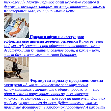
технологий» Максим Горшков дает несколько советов и
формул, с помощью которых можно установить не только
не разорительные, но и прибыльные цены.
Продажи обуви и аксессуаров:
эффективные приемы деловой риторики
Какие речевые
модули - эффективны при общении с потенциальными и
действующими клиентами салонов обуви, а какие – нет,
знает бизнес-консультант Анна Бочарова.
Формируем зарплату продавцов: советы
экспертов
«А как вы начисляете зарплату своим
консультантам, с личных или с общих продаж?» — это
один из самых популярных вопросов, вызывающих
множество разногласий и пересудов на интернет-форумах
владельцев розничного бизнеса. Действительно, как же
правильно формировать заработок продавцов? А как быть