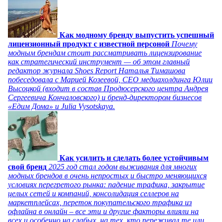
Как модному бренду выпустить успешный
лицензионный продукт с известной персоной
Почему
модным брендам стоит рассматривать лицензирование
как стратегический инструмент — об этом главный
редактор журнала Shoes Report Наталья Тимашова
побеседовала с Марией Козеевой, СЕО медиахолдинга Юлии
Высоцкой (входит в состав Продюсерского центра Андрея
Сергеевича Кончаловского) и бренд-директором бизнесов
«Едим Дома» и Julia Vysotskaya.
Как усилить и сделать более устойчивым
свой бренд
2025 год стал годом выживания для многих
модных брендов в очень непростых и быстро меняющихся
условиях перегретого рынка: падение трафика, закрытие
целых сетей и компаний, консолидация селлеров на
маркетплейсах, переток покупательского трафика из
офлайна в онлайн – все эти и другие факторы влияли на
всех и особенно на слабых, на тех, кто переживал те или