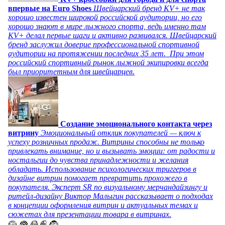
впервые на Euro Shoes
Швейцарский бренд KV+ не так
хорошо известен широкой российской аудитории, но его
хорошо знают в мире лыжного спорта, ведь именно там
KV+ делал первые шаги и активно развивался. Швейцарский
бренд заслужил доверие профессиональной спортивной
аудитории на протяжении последних 35 лет. При этом
российский спортивный рынок лыжной экипировки всегда
был приоритетным для швейцарцев.
Создание эмоционального контакта через
витрину
Эмоциональный отклик покупателей — ключ к
успеху розничных продаж. Витрины способны не только
привлекать внимание, но и вызывать эмоции: от радости и
ностальгии до чувства принадлежности и желания
обладать. Использование психологических триггеров в
дизайне витрин помогает превратить прохожего в
покупателя. Эксперт SR по визуальному мерчандайзингу и
ритейл-дизайну Виктор Малыгин рассказывает о подходах
в концепции оформления витрин и актуальных темах и
сюжетах для презентации товара в витринах.