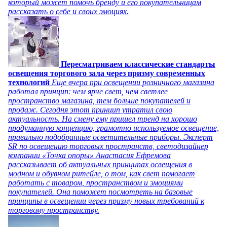
который может помочь бренду и его покупательницам
рассказать о себе и своих эмоциях.
Пересматриваем классические стандарты
освещения торгового зала через призму современных
технологий
Еще вчера при освещении розничного магазина
работал принцип: чем ярче свет, чем светлее
пространство магазина, тем больше покупателей и
продаж. Сегодня этот принцип утратил свою
актуальность. На смену ему пришел тренд на хорошо
продуманную концепцию, грамотно используемое освещение,
правильно подобранные осветительные приборы. Эксперт
SR по освещению торговых пространств, светодизайнер
компании «Точка опоры» Анастасия Ефремова
рассказывает об актуальных принципах освещения в
модном и обувном ритейле, о том, как свет помогает
работать с товаром, пространством и эмоциями
покупателей. Она поможет посмотреть на базовые
принципы в освещении через призму новых требований к
торговому пространству.