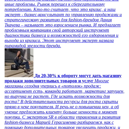
иные проблемы. Рынок перешел к сберегательному
потреблению. Кто-то считает, что это кризис, а наш
эксперт - бизнес-консультант по управлению продажами и
стратегическому развитию для fashion-брендов Дания
Ткачева – называет это взрослением рынка. И предлагает
проблемным компаниям свой авторский инструмент
диагностики бизнеса и возможностей его оздоровления и
выхода из кризиса. Этот инструмент эксперт назвала
пирамидой зрелости бренда.
До 20-30% к обороту могут дать магазину
продажи дополнительных товаров и услуг
Многие
магазины сегодня уперлись в «потолок» продаж:
ассортимент есть, команда работает, маркетинг запущен,
но выручка не растет. Где искать возможности для
роста? В действительности ресурсы для роста скрыты
прямо в чеке покупателя. И речь не о повышении цен, а об
умение предложить клиенту больше ценности в момент
покупки. С экспертом SR в области управления и развития
fashion-бизнеса Марией Герасименко разбираемся, как с
помощью дополнительных товаров увеличить продажи, и