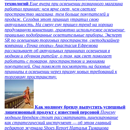
технологий
Еще вчера при освещении розничного магазина
работал принцип: чем ярче свет, чем светлее
пространство магазина, тем больше покупателей и
продаж. Сегодня этот принцип утратил свою
актуальность. На смену ему пришел тренд на хорошо
продуманную концепцию, грамотно используемое освещение,
правильно подобранные осветительные приборы. Эксперт
SR по освещению торговых пространств, светодизайнер
компании «Точка опоры» Анастасия Ефремова
рассказывает об актуальных принципах освещения в
модном и обувном ритейле, о том, как свет помогает
работать с товаром, пространством и эмоциями
покупателей. Она поможет посмотреть на базовые
принципы в освещении через призму новых требований к
торговому пространству.
Как модному бренду выпустить успешный
лицензионный продукт с известной персоной
Почему
модным брендам стоит рассматривать лицензирование
как стратегический инструмент — об этом главный
редактор журнала Shoes Report Наталья Тимашова