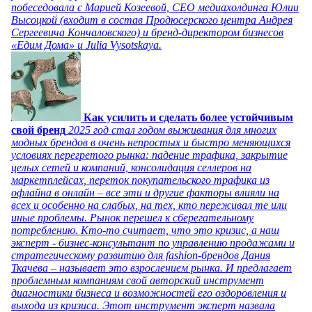
побеседовала с Марией Козеевой, СЕО медиахолдинга Юлии
Высоцкой (входит в состав Продюсерского центра Андрея
Сергеевича Кончаловского) и бренд-директором бизнесов
«Едим Дома» и Julia Vysotskaya.
Как усилить и сделать более устойчивым
свой бренд
2025 год стал годом выживания для многих
модных брендов в очень непростых и быстро меняющихся
условиях перегретого рынка: падение трафика, закрытие
целых сетей и компаний, консолидация селлеров на
маркетплейсах, переток покупательского трафика из
офлайна в онлайн – все эти и другие факторы влияли на
всех и особенно на слабых, на тех, кто переживал те или
иные проблемы. Рынок перешел к сберегательному
потреблению. Кто-то считает, что это кризис, а наш
эксперт - бизнес-консультант по управлению продажами и
стратегическому развитию для fashion-брендов Дания
Ткачева – называет это взрослением рынка. И предлагает
проблемным компаниям свой авторский инструмент
диагностики бизнеса и возможностей его оздоровления и
выхода из кризиса. Этот инструмент эксперт назвала