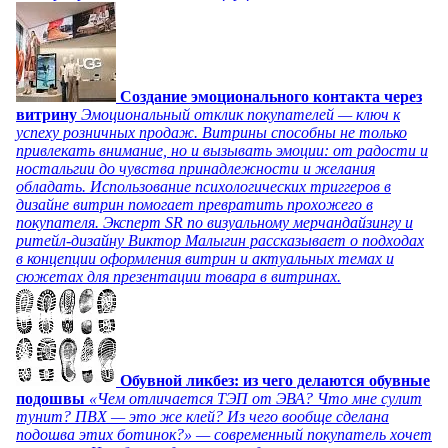
Создание эмоционального контакта через
витрину
Эмоциональный отклик покупателей — ключ к
успеху розничных продаж. Витрины способны не только
привлекать внимание, но и вызывать эмоции: от радости и
ностальгии до чувства принадлежности и желания
обладать. Использование психологических триггеров в
дизайне витрин помогает превратить прохожего в
покупателя. Эксперт SR по визуальному мерчандайзингу и
ритейл-дизайну Виктор Малыгин рассказывает о подходах
в концепции оформления витрин и актуальных темах и
сюжетах для презентации товара в витринах.
Обувной ликбез: из чего делаются обувные
подошвы
«Чем отличается ТЭП от ЭВА? Что мне сулит
тунит? ПВХ — это же клей? Из чего вообще сделана
подошва этих ботинок?» — современный покупатель хочет