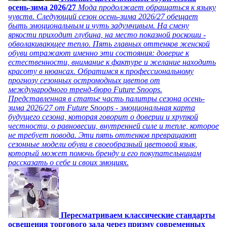
осень-зима 2026/27
Мода продолжает обращаться к языку
чувств. Следующий сезон осень-зима 2026/27 обещает
быть эмоциональным и чуть задумчивым. На смену
яркости приходит глубина, на место показной роскоши -
обволакивающее тепло. Пять главных оттенков женской
обуви отражают именно эти состояния: доверие к
естественности, внимание к фактуре и желание находить
красоту в нюансах. Обратимся к профессиональному
прогнозу сезонных остромодных цветов от
международного тренд-бюро Future Snoops.
Представленная в статье часть палитры сезона осень-
зима 2026/27 от Future Snoops - эмоциональная карта
будущего сезона, которая говорит о доверии и хрупкой
честности, о равновесии, внутренней силе и тепле, которое
не требует повода. Эти пять оттенков превращают
сезонные модели обуви в своеобразный цветовой язык,
который может помочь бренду и его покупательницам
рассказать о себе и своих эмоциях.
Пересматриваем классические стандарты
освещения торгового зала через призму современных