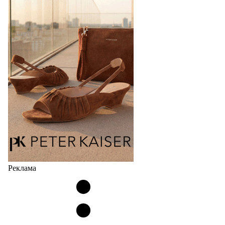
Фабрика зонтов DINIYA является одним из лидеров
продаж на рынке в России, Беларуси и других
странах СНГ. Широкий модельный ряд женских,
мужских, детских и пляжных зонтов в необычном
дизайнерском исполнении, отличается надёжностью
и высоким качеством…
05.08.2026
411
Реклама