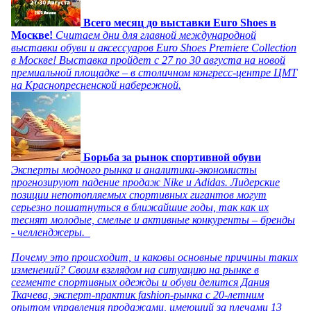
Всего месяц до выставки Euro Shoes в
Москве!
Считаем дни для главной международной
выставки обуви и аксессуаров Euro Shoes Premiere Collection
в Москве! Выставка пройдет с 27 по 30 августа на новой
премиальной площадке – в столичном конгресс-центре ЦМТ
на Краснопресненской набережной.
Борьба за рынок спортивной обуви
Эксперты модного рынка и аналитики-экономисты
прогнозируют падение продаж Nike и Adidas. Лидерские
позиции непотопляемых спортивных гигантов могут
серьезно пошатнуться в ближайшие годы, так как их
теснят молодые, смелые и активные конкуренты – бренды
- челленджеры.
Почему это происходит, и каковы основные причины таких
изменений? Своим взглядом на ситуацию на рынке в
сегменте спортивных одежды и обуви делится Дания
Ткачева, эксперт-практик fashion-рынка с 20-летним
опытом управления продажами, имеющий за плечами 13