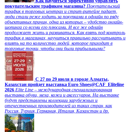
Как научиться эффективно управлять
покупательским трафиком магазина?
Покупательский
трафик в торговых центрах и стрит-ритейле падает,
люди стали реже ходить за покупками в офлайн по ряду
объективных причин, одна из которых – удобство онлайн-
шопинга со всеми его плюсами. И все же офлайн
продолжает жить и развиваться. Как взять под контроль
трафик в магазинах, научиться правильно рассчитывать и
влиять на то количество людей, которое приходит в
торговые точки, чтобы они были прибыльными?
C 27 по 29 июля в городе Алматы,
Казахстан пройдет выставка Euro Shoes@CAF_Eliteline
2026
Elite Line – международная специализированная
выставка обуви, меха, кожи и аксессуаров. На выставке
будут представлены коллекции зарубежных и
отечественных производителей из таких стран, как
Россия, Турция, Германия, Италия, Казахстан и др.