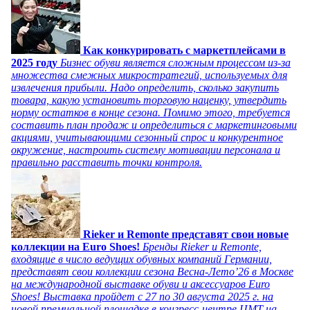
Как конкурировать с маркетплейсами в
2025 году
Бизнес обуви является сложным процессом из-за
множества смежных микростратегий, используемых для
извлечения прибыли. Надо определить, сколько закупить
товара, какую установить торговую наценку, утвердить
норму остатков в конце сезона. Помимо этого, требуется
составить план продаж и определиться с маркетинговыми
акциями, учитывающими сезонный спрос и конкурентное
окружение, настроить систему мотивации персонала и
правильно расставить точки контроля.
Rieker и Remonte представят свои новые
коллекции на Euro Shoes!
Бренды Rieker и Remonte,
входящие в число ведущих обувных компаний Германии,
представят свои коллекции сезона Весна-Лето’26 в Москве
на международной выставке обуви и аксессуаров Euro
Shoes! Выставка пройдет c 27 по 30 августа 2025 г. на
новой премиальной площадке в конгресс-центре ЦМТ на