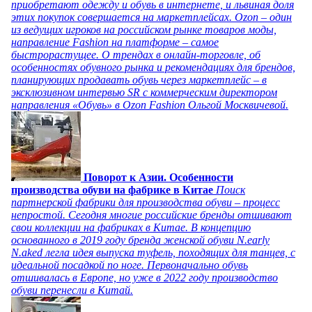
приобретают одежду и обувь в интернете, и львиная доля
этих покупок совершается на маркетплейсах. Ozon – один
из ведущих игроков на российском рынке товаров моды,
направление Fashion на платформе – самое
быстрорастущее. О трендах в онлайн-торговле, об
особенностях обувного рынка и рекомендациях для брендов,
планирующих продавать обувь через маркетплейс – в
эксклюзивном интервью SR с коммерческим директором
направления «Обувь» в Ozon Fashion Ольгой Москвичевой.
Поворот к Азии. Особенности
производства обуви на фабрике в Китае
Поиск
партнерской фабрики для производства обуви – процесс
непростой. Сегодня многие российские бренды отшивают
свои коллекции на фабриках в Китае. В концепцию
основанного в 2019 году бренда женской обуви N.early
N.aked легла идея выпуска туфель, походящих для танцев, с
идеальной посадкой по ноге. Первоначально обувь
отшивалась в Европе, но уже в 2022 году производство
обуви перенесли в Китай.