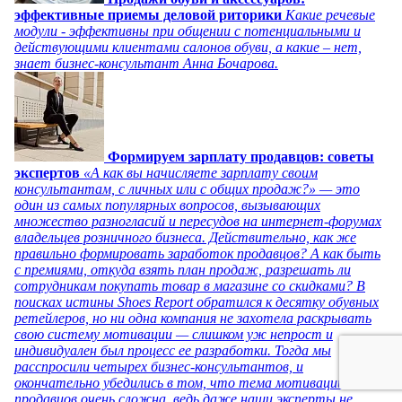
эффективные приемы деловой риторики
Какие речевые
модули - эффективны при общении с потенциальными и
действующими клиентами салонов обуви, а какие – нет,
знает бизнес-консультант Анна Бочарова.
Формируем зарплату продавцов: советы
экспертов
«А как вы начисляете зарплату своим
консультантам, с личных или с общих продаж?» — это
один из самых популярных вопросов, вызывающих
множество разногласий и пересудов на интернет-форумах
владельцев розничного бизнеса. Действительно, как же
правильно формировать заработок продавцов? А как быть
с премиями, откуда взять план продаж, разрешать ли
сотрудникам покупать товар в магазине со скидками? В
поисках истины Shoes Report обратился к десятку обувных
ретейлеров, но ни одна компания не захотела раскрывать
свою систему мотивации — слишком уж непрост и
индивидуален был процесс ее разработки. Тогда мы
расспросили четырех бизнес-консультантов, и
окончательно убедились в том, что тема мотивации
продавцов очень сложна, ведь даже наши эксперты не