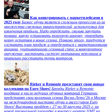
Как конкурировать с маркетплейсами в
2025 году
Бизнес обуви является сложным процессом из-за
множества смежных микростратегий, используемых для
извлечения прибыли. Надо определить, сколько закупить
товара, какую установить торговую наценку, утвердить
норму остатков в конце сезона. Помимо этого, требуется
составить план продаж и определиться с маркетинговыми
акциями, учитывающими сезонный спрос и конкурентное
окружение, настроить систему мотивации персонала и
правильно расставить точки контроля.
Rieker и Remonte представят свои новые
коллекции на Euro Shoes!
Бренды Rieker и Remonte,
входящие в число ведущих обувных компаний Германии,
представят свои коллекции сезона Весна-Лето’26 в Москве
на международной выставке обуви и аксессуаров Euro
Shoes! Выставка пройдет c 27 по 30 августа 2025 г. на
новой премиальной площадке в конгресс-центре ЦМТ на