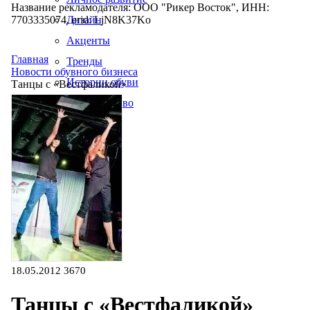
Название рекламодателя: ООО "Рикер Восток", ИНН:
7703335074, erid: LjN8K37Ko
Дизайн
Акценты
Главная
Тренды
Новости обувного бизнеса
Истории обуви
Танцы с «Вестфаликой»
Производство
18.05.2012
3670
Танцы с «Вестфаликой»