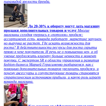
пирамидой зрелости бренда.
До 20-30% к обороту могут дать магазину
продажи дополнительных товаров и услуг
Многие
магазины сегодня уперлись в «потолок» продаж:
ассортимент есть, команда работает, маркетинг запущен,
но выручка не растет. Где искать возможности для
роста? В действительности ресурсы для роста скрыты
прямо в чеке покупателя. И речь не о повышении цен, а об
умение предложить клиенту больше ценности в момент
покупки. С экспертом SR в области управления и развития
fashion-бизнеса Марией Герасименко разбираемся, как с
помощью дополнительных товаров увеличить продажи, и
почему аксессуары и сопутствующие товары становятся
стратегическим источником прибыли, и какую роль играет
команда магазина.