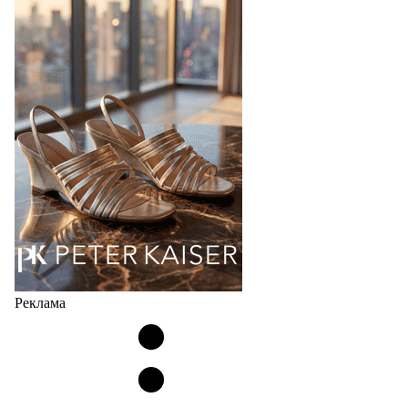
Популярный силуэт бренда,1999 года выпуска,
соответствует сегодняшнему тренду на
сникерины (гибридный вариант балеток и
кроссовок обтекаемой формы и с тонкой подошвой).
Но в модели Miu Miu Bubble присутствует еще и…
05.08.2026
3294
Реклама