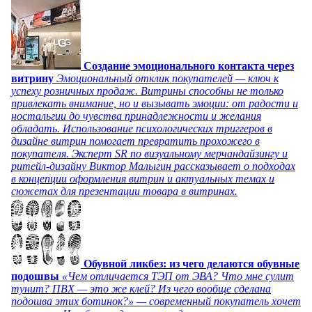
Создание эмоционального контакта через
витрину
Эмоциональный отклик покупателей — ключ к
успеху розничных продаж. Витрины способны не только
привлекать внимание, но и вызывать эмоции: от радости и
ностальгии до чувства принадлежности и желания
обладать. Использование психологических триггеров в
дизайне витрин помогает превратить прохожего в
покупателя. Эксперт SR по визуальному мерчандайзингу и
ритейл-дизайну Виктор Малыгин рассказывает о подходах
в концепции оформления витрин и актуальных темах и
сюжетах для презентации товара в витринах.
Обувной ликбез: из чего делаются обувные
подошвы
«Чем отличается ТЭП от ЭВА? Что мне сулит
тунит? ПВХ — это же клей? Из чего вообще сделана
подошва этих ботинок?» — современный покупатель хочет