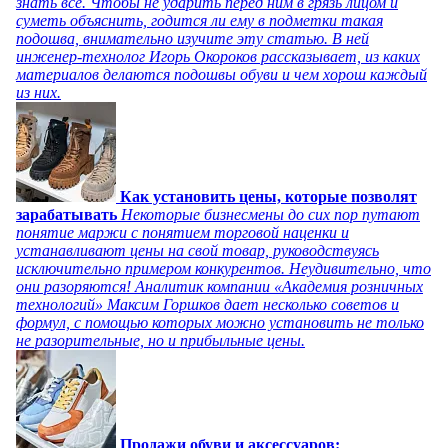
знать все. Чтобы не ударить перед ним в грязь лицом и
суметь объяснить, годится ли ему в подметки такая
подошва, внимательно изучите эту статью. В ней
инженер-технолог Игорь Окороков рассказывает, из каких
материалов делаются подошвы обуви и чем хорош каждый
из них.
Как установить цены, которые позволят
зарабатывать
Некоторые бизнесмены до сих пор путают
понятие маржи с понятием торговой наценки и
устанавливают цены на свой товар, руководствуясь
исключительно примером конкурентов. Неудивительно, что
они разоряются! Аналитик компании «Академия розничных
технологий» Максим Горшков дает несколько советов и
формул, с помощью которых можно установить не только
не разорительные, но и прибыльные цены.
Продажи обуви и аксессуаров: