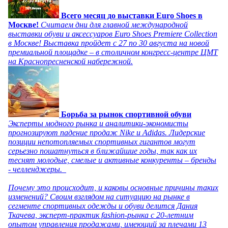
Всего месяц до выставки Euro Shoes в
Москве!
Считаем дни для главной международной
выставки обуви и аксессуаров Euro Shoes Premiere Collection
в Москве! Выставка пройдет с 27 по 30 августа на новой
премиальной площадке – в столичном конгресс-центре ЦМТ
на Краснопресненской набережной.
Борьба за рынок спортивной обуви
Эксперты модного рынка и аналитики-экономисты
прогнозируют падение продаж Nike и Adidas. Лидерские
позиции непотопляемых спортивных гигантов могут
серьезно пошатнуться в ближайшие годы, так как их
теснят молодые, смелые и активные конкуренты – бренды
- челленджеры.
Почему это происходит, и каковы основные причины таких
изменений? Своим взглядом на ситуацию на рынке в
сегменте спортивных одежды и обуви делится Дания
Ткачева, эксперт-практик fashion-рынка с 20-летним
опытом управления продажами, имеющий за плечами 13