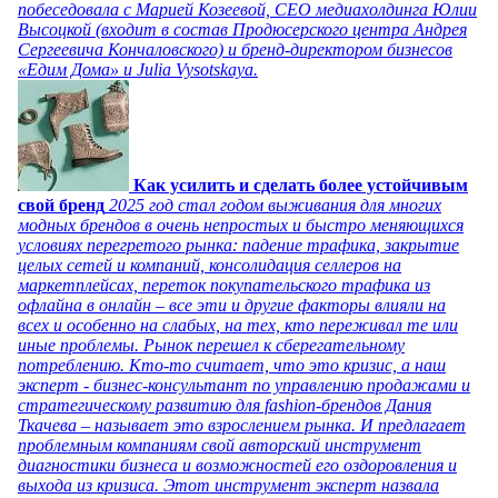
побеседовала с Марией Козеевой, СЕО медиахолдинга Юлии
Высоцкой (входит в состав Продюсерского центра Андрея
Сергеевича Кончаловского) и бренд-директором бизнесов
«Едим Дома» и Julia Vysotskaya.
Как усилить и сделать более устойчивым
свой бренд
2025 год стал годом выживания для многих
модных брендов в очень непростых и быстро меняющихся
условиях перегретого рынка: падение трафика, закрытие
целых сетей и компаний, консолидация селлеров на
маркетплейсах, переток покупательского трафика из
офлайна в онлайн – все эти и другие факторы влияли на
всех и особенно на слабых, на тех, кто переживал те или
иные проблемы. Рынок перешел к сберегательному
потреблению. Кто-то считает, что это кризис, а наш
эксперт - бизнес-консультант по управлению продажами и
стратегическому развитию для fashion-брендов Дания
Ткачева – называет это взрослением рынка. И предлагает
проблемным компаниям свой авторский инструмент
диагностики бизнеса и возможностей его оздоровления и
выхода из кризиса. Этот инструмент эксперт назвала