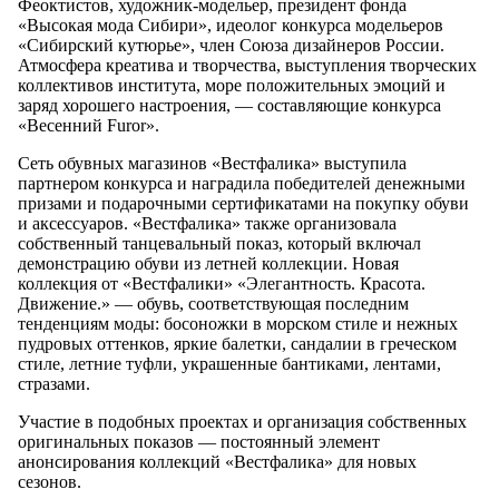
Феоктистов, художник-модельер, президент фонда
«Высокая мода Сибири», идеолог конкурса модельеров
«Сибирский кутюрье», член Союза дизайнеров России.
Атмосфера креатива и творчества, выступления творческих
коллективов института, море положительных эмоций и
заряд хорошего настроения, — составляющие конкурса
«Весенний Furor».
Сеть обувных магазинов «Вестфалика» выступила
партнером конкурса и наградила победителей денежными
призами и подарочными сертификатами на покупку обуви
и аксессуаров. «Вестфалика» также организовала
собственный танцевальный показ, который включал
демонстрацию обуви из летней коллекции. Новая
коллекция от «Вестфалики» «Элегантность. Красота.
Движение.» — обувь, соответствующая последним
тенденциям моды: босоножки в морском стиле и нежных
пудровых оттенков, яркие балетки, сандалии в греческом
стиле, летние туфли, украшенные бантиками, лентами,
стразами.
Участие в подобных проектах и организация собственных
оригинальных показов — постоянный элемент
анонсирования коллекций «Вестфалика» для новых
сезонов.