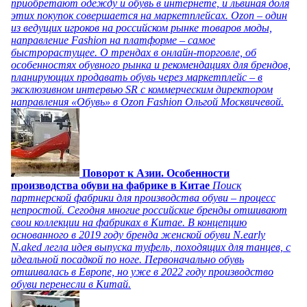
приобретают одежду и обувь в интернете, и львиная доля
этих покупок совершается на маркетплейсах. Ozon – один
из ведущих игроков на российском рынке товаров моды,
направление Fashion на платформе – самое
быстрорастущее. О трендах в онлайн-торговле, об
особенностях обувного рынка и рекомендациях для брендов,
планирующих продавать обувь через маркетплейс – в
эксклюзивном интервью SR с коммерческим директором
направления «Обувь» в Ozon Fashion Ольгой Москвичевой.
Поворот к Азии. Особенности
производства обуви на фабрике в Китае
Поиск
партнерской фабрики для производства обуви – процесс
непростой. Сегодня многие российские бренды отшивают
свои коллекции на фабриках в Китае. В концепцию
основанного в 2019 году бренда женской обуви N.early
N.aked легла идея выпуска туфель, походящих для танцев, с
идеальной посадкой по ноге. Первоначально обувь
отшивалась в Европе, но уже в 2022 году производство
обуви перенесли в Китай.