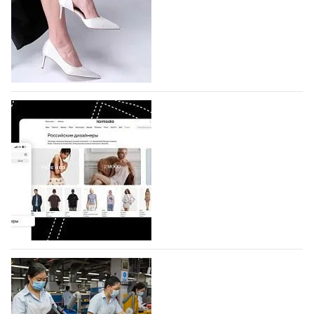
На участие в седьмой Московской неделе моды,
которая пройдет в российской столице с 26 сентября
по 1 октября, уже подано 1047 заявок. Примерно
половину из них (494) прислали дизайнеры,
коллекции которых не были представлены в…
07.08.2026
695
BALLINA представит свои новинки на Euro
Shoes
Компания BALLINA Guangzhou Lihuang Footwear
Co., Ltd., основанная в 2011 году и расположенная в
Гуанчжоу, столице моды Китая, является
профессиональной обувной компанией,
объединяющей разработку, производство и…
07.08.2026
556
На платформе Lamoda - новый раздел и
условия продвижения локальных
дизайнерских марок