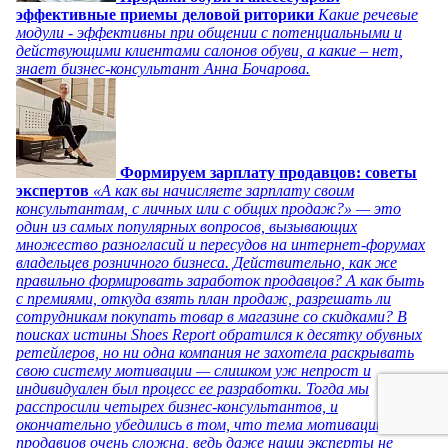
эффективные приемы деловой риторики
Какие речевые
модули - эффективны при общении с потенциальными и
действующими клиентами салонов обуви, а какие – нет,
знает бизнес-консультант Анна Бочарова.
Формируем зарплату продавцов: советы
экспертов
«А как вы начисляете зарплату своим
консультантам, с личных или с общих продаж?» — это
один из самых популярных вопросов, вызывающих
множество разногласий и пересудов на интернет-форумах
владельцев розничного бизнеса. Действительно, как же
правильно формировать заработок продавцов? А как быть
с премиями, откуда взять план продаж, разрешать ли
сотрудникам покупать товар в магазине со скидками? В
поисках истины Shoes Report обратился к десятку обувных
ретейлеров, но ни одна компания не захотела раскрывать
свою систему мотивации — слишком уж непрост и
индивидуален был процесс ее разработки. Тогда мы
расспросили четырех бизнес-консультантов, и
окончательно убедились в том, что тема мотивации
продавцов очень сложна, ведь даже наши эксперты не