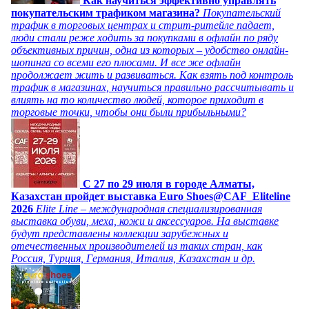
Как научиться эффективно управлять
покупательским трафиком магазина?
Покупательский
трафик в торговых центрах и стрит-ритейле падает,
люди стали реже ходить за покупками в офлайн по ряду
объективных причин, одна из которых – удобство онлайн-
шопинга со всеми его плюсами. И все же офлайн
продолжает жить и развиваться. Как взять под контроль
трафик в магазинах, научиться правильно рассчитывать и
влиять на то количество людей, которое приходит в
торговые точки, чтобы они были прибыльными?
C 27 по 29 июля в городе Алматы,
Казахстан пройдет выставка Euro Shoes@CAF_Eliteline
2026
Elite Line – международная специализированная
выставка обуви, меха, кожи и аксессуаров. На выставке
будут представлены коллекции зарубежных и
отечественных производителей из таких стран, как
Россия, Турция, Германия, Италия, Казахстан и др.