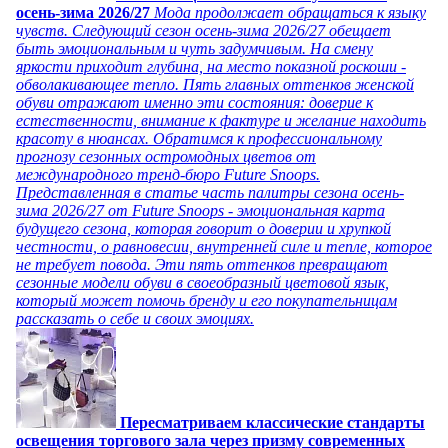
осень-зима 2026/27
Мода продолжает обращаться к языку
чувств. Следующий сезон осень-зима 2026/27 обещает
быть эмоциональным и чуть задумчивым. На смену
яркости приходит глубина, на место показной роскоши -
обволакивающее тепло. Пять главных оттенков женской
обуви отражают именно эти состояния: доверие к
естественности, внимание к фактуре и желание находить
красоту в нюансах. Обратимся к профессиональному
прогнозу сезонных остромодных цветов от
международного тренд-бюро Future Snoops.
Представленная в статье часть палитры сезона осень-
зима 2026/27 от Future Snoops - эмоциональная карта
будущего сезона, которая говорит о доверии и хрупкой
честности, о равновесии, внутренней силе и тепле, которое
не требует повода. Эти пять оттенков превращают
сезонные модели обуви в своеобразный цветовой язык,
который может помочь бренду и его покупательницам
рассказать о себе и своих эмоциях.
Пересматриваем классические стандарты
освещения торгового зала через призму современных