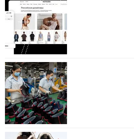
Shoes
Компания BALLINA Guangzhou Lihuang Footwear
Co., Ltd., основанная в 2011 году и расположенная в
Гуанчжоу, столице моды Китая, является
профессиональной обувной компанией,
объединяющей разработку, производство и…
07.08.2026
647
На платформе Lamoda - новый раздел и
условия продвижения локальных
дизайнерских марок
Российский маркетплейс Lamoda решил обновить
раздел для продажи продукции локальных
дизайнерских марок одежды, обуви и аксессуаров.
Бренды также получат маркетинговую…
06.08.2026
829
Объем мирового производства обуви в