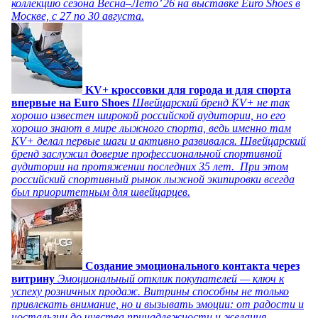
коллекцию сезона Весна–Лето’ 26 на выставке Euro Shoes в
Москве, с 27 по 30 августа.
KV+ кроссовки для города и для спорта
впервые на Euro Shoes
Швейцарский бренд KV+ не так
хорошо известен широкой российской аудитории, но его
хорошо знают в мире лыжного спорта, ведь именно там
KV+ делал первые шаги и активно развивался. Швейцарский
бренд заслужил доверие профессиональной спортивной
аудитории на протяжении последних 35 лет. При этом
российский спортивный рынок лыжной экипировки всегда
был приоритетным для швейцарцев.
Создание эмоционального контакта через
витрину
Эмоциональный отклик покупателей — ключ к
успеху розничных продаж. Витрины способны не только
привлекать внимание, но и вызывать эмоции: от радости и
ностальгии до чувства принадлежности и желания