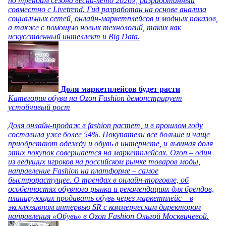
по трендам сезона весна-лето 2026», разработанный
совместно с Livetrend. Гид разработан на основе анализа
социальных сетей, онлайн-маркетплейсов и модных показов,
а также с помощью новых технологий, таких как
искусственный интеллект и Big Data.
Доля маркетплейсов будет расти
Категория обуви на Ozon Fashion демонстрирует
устойчивый рост
Доля онлайн-продаж в fashion растет, и в прошлом году
составила уже более 54%. Покупатели все больше и чаще
приобретают одежду и обувь в интернете, и львиная доля
этих покупок совершается на маркетплейсах. Ozon – один
из ведущих игроков на российском рынке товаров моды,
направление Fashion на платформе – самое
быстрорастущее. О трендах в онлайн-торговле, об
особенностях обувного рынка и рекомендациях для брендов,
планирующих продавать обувь через маркетплейс – в
эксклюзивном интервью SR с коммерческим директором
направления «Обувь» в Ozon Fashion Ольгой Москвичевой.