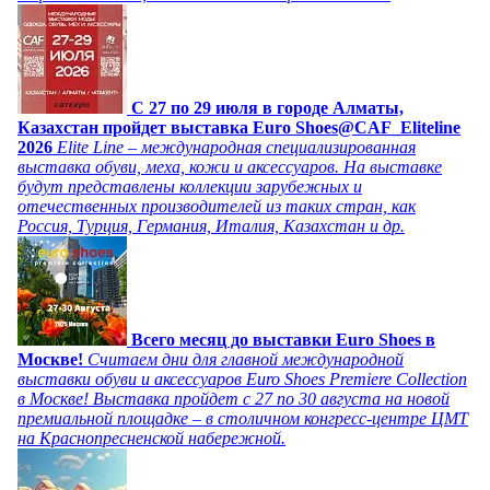
C 27 по 29 июля в городе Алматы,
Казахстан пройдет выставка Euro Shoes@CAF_Eliteline
2026
Elite Line – международная специализированная
выставка обуви, меха, кожи и аксессуаров. На выставке
будут представлены коллекции зарубежных и
отечественных производителей из таких стран, как
Россия, Турция, Германия, Италия, Казахстан и др.
Всего месяц до выставки Euro Shoes в
Москве!
Считаем дни для главной международной
выставки обуви и аксессуаров Euro Shoes Premiere Collection
в Москве! Выставка пройдет с 27 по 30 августа на новой
премиальной площадке – в столичном конгресс-центре ЦМТ
на Краснопресненской набережной.