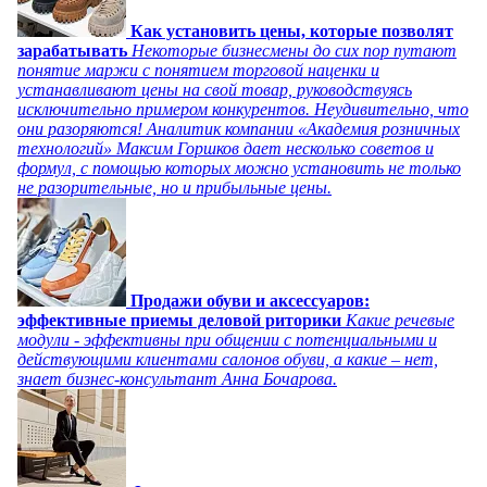
Как установить цены, которые позволят
зарабатывать
Некоторые бизнесмены до сих пор путают
понятие маржи с понятием торговой наценки и
устанавливают цены на свой товар, руководствуясь
исключительно примером конкурентов. Неудивительно, что
они разоряются! Аналитик компании «Академия розничных
технологий» Максим Горшков дает несколько советов и
формул, с помощью которых можно установить не только
не разорительные, но и прибыльные цены.
Продажи обуви и аксессуаров:
эффективные приемы деловой риторики
Какие речевые
модули - эффективны при общении с потенциальными и
действующими клиентами салонов обуви, а какие – нет,
знает бизнес-консультант Анна Бочарова.