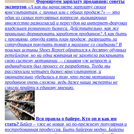
Формируем зарплату продавцов: советы
экспертов
«А как вы начисляете зарплату своим
консультантам, с личных или с общих продаж?» — это
один из самых популярных вопросов, вызывающих
множество разногласий и пересудов на интернет-форумах
владельцев розничного бизнеса. Действительно, как же
правильно формировать заработок продавцов? А как быть
с премиями, откуда взять план продаж, разрешать ли
сотрудникам покупать товар в магазине со скидками? В
поисках истины Shoes Report обратился к десятку обувных
ретейлеров, но ни одна компания не захотела раскрывать
свою систему мотивации — слишком уж непрост и
индивидуален был процесс ее разработки. Тогда мы
расспросили четырех бизнес-консультантов, и
окончательно убедились в том, что тема мотивации
продавцов очень сложна, ведь даже наши эксперты не
смогли прийти к единому мнению.
Вся правда о байере. Кто он и как им
стать?
Байер – уже не новая, но по-прежнему популярная и
востребованная профессия. Быть байером модно. Байеры