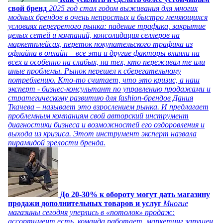
свой бренд
2025 год стал годом выживания для многих
модных брендов в очень непростых и быстро меняющихся
условиях перегретого рынка: падение трафика, закрытие
целых сетей и компаний, консолидация селлеров на
маркетплейсах, переток покупательского трафика из
офлайна в онлайн – все эти и другие факторы влияли на
всех и особенно на слабых, на тех, кто переживал те или
иные проблемы. Рынок перешел к сберегательному
потреблению. Кто-то считает, что это кризис, а наш
эксперт - бизнес-консультант по управлению продажами и
стратегическому развитию для fashion-брендов Дания
Ткачева – называет это взрослением рынка. И предлагает
проблемным компаниям свой авторский инструмент
диагностики бизнеса и возможностей его оздоровления и
выхода из кризиса. Этот инструмент эксперт назвала
пирамидой зрелости бренда.
До 20-30% к обороту могут дать магазину
продажи дополнительных товаров и услуг
Многие
магазины сегодня уперлись в «потолок» продаж:
ассортимент есть, команда работает, маркетинг запущен,