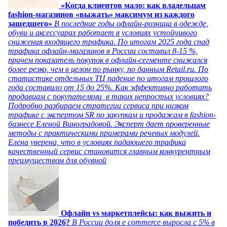
«Когда клиентов мало: как владельцам
fashion-магазинов «выжать» максимум из каждого
зашедшего»
В последние годы офлайн-розница в одежде,
обуви и аксессуарах работает в условиях устойчивого
снижения входящего трафика. По итогам 2025 года спад
трафика офлайн-магазинов в России составил 8-15 %,
причем показатель покупок в офлайн-сегменте снижался
более резко, чем в целом по рынку, по данным Retail.ru. По
статистике отдельных ТЦ падение по итогам прошлого
года составило от 15 до 25%. Как эффективно работать
продавцам с покупателями в таких непростых условиях?
Подробно разбираем стратегии сервиса при низком
трафике с экспертом SR по закупкам и продажам в fashion-
бизнесе Еленой Виноградовой. Эксперт дает проверенные
методы с практическими примерами речевых модулей.
Елена уверена, что в условиях падающего трафика
качественный сервис становится главным конкурентным
преимуществом для обувной
Офлайн vs маркетплейсы: как выжить и
победить в 2026?
В России доля e commerce выросла с 5% в