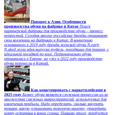
Поворот к Азии. Особенности
производства обуви на фабрике в Китае
Поиск
партнерской фабрики для производства обуви – процесс
непростой. Сегодня многие российские бренды отшивают
свои коллекции на фабриках в Китае. В концепцию
основанного в 2019 году бренда женской обуви N.early
N.aked легла идея выпуска туфель, походящих для танцев, с
идеальной посадкой по ноге. Первоначально обувь
отшивалась в Европе, но уже в 2022 году производство
обуви перенесли в Китай.
Как конкурировать с маркетплейсами в
2025 году
Бизнес обуви является сложным процессом из-за
множества смежных микростратегий, используемых для
извлечения прибыли. Надо определить, сколько закупить
товара, какую установить торговую наценку, утвердить
норму остатков в конце сезона. Помимо этого, требуется