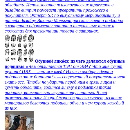
обладать. Использование психологических триггеров в
дизайне витрин помогает превратить прохожего в
покупателя. Эксперт SR по визуальному мерчандайзингу и
ритейл-дизайну Виктор Малыгин рассказывает о подходах
в концепции оформления витрин и актуальных темах и
сюжетах для презентации товара в витринах.
Обувной ликбез: из чего делаются обувные
подошвы
«Чем отличается ТЭП от ЭВА? Что мне сулит
тунит? ПВХ — это же клей? Из чего вообще сделана
подошва этих ботинок?» — современный покупатель хочет
знать все. Чтобы не ударить перед ним в грязь лицом и
суметь объяснить, годится ли ему в подметки такая
подошва, внимательно изучите эту статью. В ней
инженер-технолог Игорь Окороков рассказывает, из каких
материалов делаются подошвы обуви и чем хорош каждый
из них.