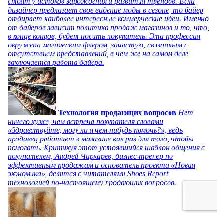
стоят у истоков зарождения и развития трендов. Если
дизайнер предлагает свое видение моды в сезоне, то байер
отбирает наиболее интересные коммерческие идеи. Именно
от байеров зависит политика продаж магазинов и то, что,
в конце концов, будет носить покупатель. Эта профессия
окружена магическим флером, зачастую, связанным с
отсутствием представлений, в чем же на самом деле
заключается работа байера.
Технология продающих вопросов
Нет
ничего хуже, чем встреча покупателя словами
«Здравствуйте, могу ли я чем-нибудь помочь?», ведь
продавец работает в магазине как раз для того, чтобы
помогать. Критикуя этот устоявшийся шаблон общения с
покупателем, Андрей Чиркарев, бизнес-тренер по
эффективным продажам и основатель проекта «Новая
экономика», делится с читателями Shoes Report
технологией по-настоящему продающих вопросов.