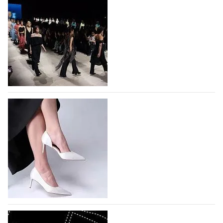
На участие в Московской неделе моды
подано 1047 заявок
На участие в седьмой Московской неделе моды,
которая пройдет в российской столице с 26 сентября
по 1 октября, уже подано 1047 заявок. Примерно
половину из них (494) прислали дизайнеры,
коллекции которых не были представлены в…
07.08.2026
776
BALLINA представит свои новинки на Euro