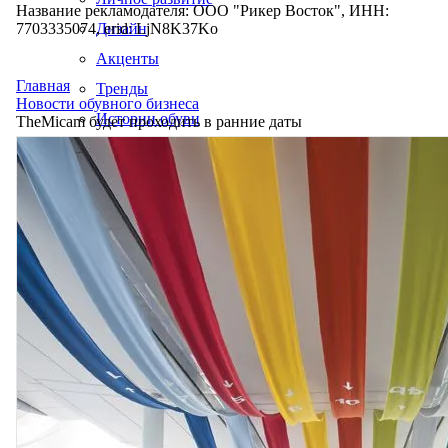
Название рекламодателя: ООО "Рикер Восток", ИНН:
7703335074, erid: LjN8K37Ko
Дизайн
Акценты
Главная
Тренды
Новости обувного бизнеса
Истории обуви
TheMicam будет проходить в ранние даты
Производство