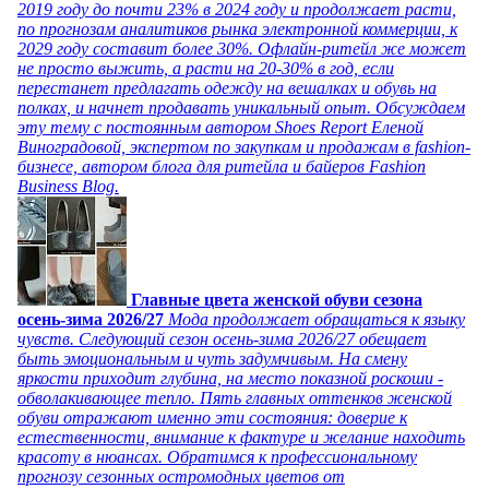
2019 году до почти 23% в 2024 году и продолжает расти,
по прогнозам аналитиков рынка электронной коммерции, к
2029 году составит более 30%. Офлайн-ритейл же может
не просто выжить, а расти на 20-30% в год, если
перестанет предлагать одежду на вешалках и обувь на
полках, и начнет продавать уникальный опыт. Обсуждаем
эту тему с постоянным автором Shoes Report Еленой
Виноградовой, экспертом по закупкам и продажам в fashion-
бизнесе, автором блога для ритейла и байеров Fashion
Business Blog.
Главные цвета женской обуви сезона
осень-зима 2026/27
Мода продолжает обращаться к языку
чувств. Следующий сезон осень-зима 2026/27 обещает
быть эмоциональным и чуть задумчивым. На смену
яркости приходит глубина, на место показной роскоши -
обволакивающее тепло. Пять главных оттенков женской
обуви отражают именно эти состояния: доверие к
естественности, внимание к фактуре и желание находить
красоту в нюансах. Обратимся к профессиональному
прогнозу сезонных остромодных цветов от