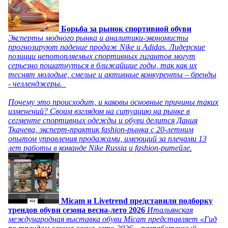
Борьба за рынок спортивной обуви
Эксперты модного рынка и аналитики-экономисты
прогнозируют падение продаж Nike и Adidas. Лидерские
позиции непотопляемых спортивных гигантов могут
серьезно пошатнуться в ближайшие годы, так как их
теснят молодые, смелые и активные конкуренты – бренды
- челленджеры.
Почему это происходит, и каковы основные причины таких
изменений? Своим взглядом на ситуацию на рынке в
сегменте спортивных одежды и обуви делится Дания
Ткачева, эксперт-практик fashion-рынка с 20-летним
опытом управления продажами, имеющий за плечами 13
лет работы в команде Nike Russia и fashion-ритейле.
Micam и Livetrend представили подборку
трендов обуви сезона весна-лето 2026
Итальянская
международная выставка обуви Micam представляет «Гид