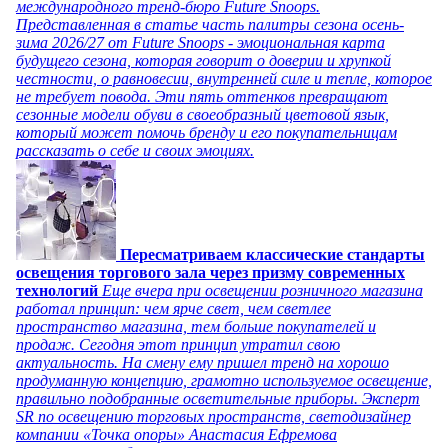
международного тренд-бюро Future Snoops.
Представленная в статье часть палитры сезона осень-
зима 2026/27 от Future Snoops - эмоциональная карта
будущего сезона, которая говорит о доверии и хрупкой
честности, о равновесии, внутренней силе и тепле, которое
не требует повода. Эти пять оттенков превращают
сезонные модели обуви в своеобразный цветовой язык,
который может помочь бренду и его покупательницам
рассказать о себе и своих эмоциях.
Пересматриваем классические стандарты
освещения торгового зала через призму современных
технологий
Еще вчера при освещении розничного магазина
работал принцип: чем ярче свет, чем светлее
пространство магазина, тем больше покупателей и
продаж. Сегодня этот принцип утратил свою
актуальность. На смену ему пришел тренд на хорошо
продуманную концепцию, грамотно используемое освещение,
правильно подобранные осветительные приборы. Эксперт
SR по освещению торговых пространств, светодизайнер
компании «Точка опоры» Анастасия Ефремова