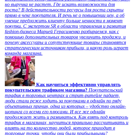
но выручка не растет. Где искать возможности для
роста? В действительности ресурсы для роста скрыты
прямо в чеке покупателя. И речь не о повышении цен, а об
умение предложить клиенту больше ценности в момент
покупки. С экспертом SR в области управления и развития
fashion-бизнеса Марией Герасименко разбираемся, как с
помощью дополнительных товаров увеличить продажи, и
почему аксессуары и сопутствующие товары становятся
стратегическим источником прибыли, и какую роль играет
команда магазина.
Как научиться эффективно управлять
покупательским трафиком магазина?
Покупательский
трафик в торговых центрах и стрит-ритейле падает,
люди стали реже ходить за покупками в офлайн по ряду
объективных причин, одна из которых – удобство онлайн-
шопинга со всеми его плюсами. И все же офлайн
продолжает жить и развиваться. Как взять под контроль
трафик в магазинах, научиться правильно рассчитывать и
влиять на то количество людей, которое приходит в
торговые точки, чтобы они были прибыльными?