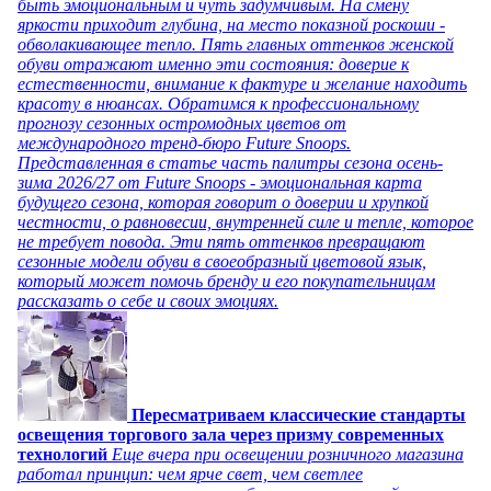
быть эмоциональным и чуть задумчивым. На смену
яркости приходит глубина, на место показной роскоши -
обволакивающее тепло. Пять главных оттенков женской
обуви отражают именно эти состояния: доверие к
естественности, внимание к фактуре и желание находить
красоту в нюансах. Обратимся к профессиональному
прогнозу сезонных остромодных цветов от
международного тренд-бюро Future Snoops.
Представленная в статье часть палитры сезона осень-
зима 2026/27 от Future Snoops - эмоциональная карта
будущего сезона, которая говорит о доверии и хрупкой
честности, о равновесии, внутренней силе и тепле, которое
не требует повода. Эти пять оттенков превращают
сезонные модели обуви в своеобразный цветовой язык,
который может помочь бренду и его покупательницам
рассказать о себе и своих эмоциях.
Пересматриваем классические стандарты
освещения торгового зала через призму современных
технологий
Еще вчера при освещении розничного магазина
работал принцип: чем ярче свет, чем светлее