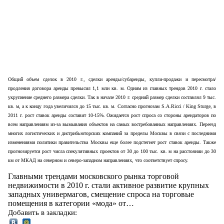
Общий объем сделок в 2010 г., сделки аренды/субаренды, купли-продажи и пересмотра/
продления договора аренды превысил 1,1 млн кв. м. Одним из главных трендов 2010 г. стало
укрупнение среднего размера сделки. Так в начале 2010 г. средний размер сделки составлял 9 тыс.
кв. м, а к концу года увеличился до 15 тыс. кв. м.
Согласно прогнозам S.A.Ricci / King Sturge, в
2011 г. рост ставок аренды составит 10-15%. Ожидается рост спроса со стороны арендаторов по
всем направлениям из-за вымывания объектов на самых востребованных направлениях. Переезд
многих логистических и дистрибьюторских компаний за пределы Москвы в связи с последними
изменениями политики правительства Москвы еще более подстегнет рост ставок аренды. Также
прогнозируется рост числа спекулятивных проектов от 30 до 100 тыс. кв. м на расстоянии до 30
км от МКАД на северном и северо-западном направлениях, что соответствует спросу.
Главными трендами московского рынка торговой
недвижимости в 2010 г. стали активное развитие крупных
западных универмагов, смещение спроса на торговые
помещения в категории «мода» от…
Добавить в закладки: