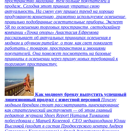
пространство магазина, тем больше покупателей и
продаж. Сегодня этот принцип утратил свою
актуальность. На смену ему пришел тренд на хорошо
продуманную концепцию, грамотно используемое освещение,
правильно подобранные осветительные приборы. Эксперт
SR по освещению торговых пространств, светодизайнер
компании «Точка опоры» Анастасия Ефремова
рассказывает об актуальных принципах освещения в
модном и обувном ритейле, о том, как свет помогает
работать с товаром, пространством и эмоциями
покупателей. Она поможет посмотреть на базовые
принципы в освещении через призму новых требований к
торговому пространству.
Как модному бренду выпустить успешный
лицензионный продукт с известной персоной
Почему
модным брендам стоит рассматривать лицензирование
как стратегический инструмент — об этом главный
редактор журнала Shoes Report Наталья Тимашова
побеседовала с Марией Козеевой, СЕО медиахолдинга Юлии
Высоцкой (входит в состав Продюсерского центра Андрея