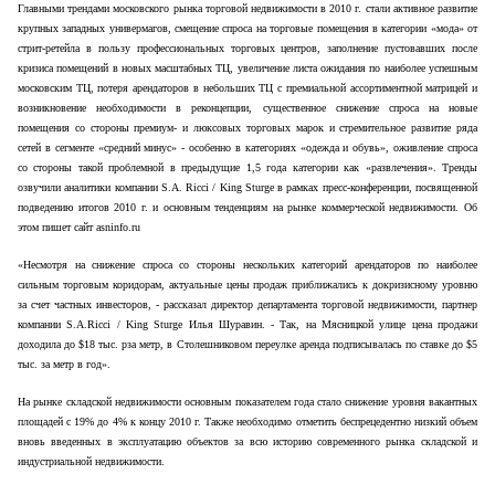
Главными трендами московского рынка торговой недвижимости в 2010 г. стали активное развитие
крупных западных универмагов, смещение спроса на торговые помещения в категории «мода» от
стрит-ретейла в пользу профессиональных торговых центров, заполнение пустовавших после
кризиса помещений в новых масштабных ТЦ, увеличение листа ожидания по наиболее успешным
московским ТЦ, потеря арендаторов в небольших ТЦ с премиальной ассортиментной матрицей и
возникновение необходимости в реконцепции, существенное снижение спроса на новые
помещения со стороны премиум- и люксовых торговых марок и стремительное развитие ряда
сетей в сегменте «средний минус» - особенно в категориях «одежда и обувь», оживление спроса
со стороны такой проблемной в предыдущие 1,5 года категории как «развлечения». Тренды
озвучили аналитики компании S.A. Ricci / King Sturge в рамках пресс-конференции, посвященной
подведению итогов 2010 г. и основным тенденциям на рынке коммерческой недвижимости. Об
этом пишет сайт asninfo.ru
«Несмотря на снижение спроса со стороны нескольких категорий арендаторов по наиболее
сильным торговым коридорам, актуальные цены продаж приближались к докризисному уровню
за счет частных инвесторов, - рассказал директор департамента торговой недвижимости, партнер
компании S.A.Ricci / King Sturge Илья Шуравин. - Так, на Мясницкой улице цена продажи
доходила до $18 тыс.
p
за метр, в Столешниковом переулке аренда подписывалась по ставке до $5
тыс. за метр в год».
На рынке складской недвижимости основным показателем года стало снижение уровня вакантных
площадей с 19% до 4% к концу 2010 г. Также необходимо отметить беспрецедентно низкий объем
вновь введенных в эксплуатацию объектов за всю историю современного рынка складской и
индустриальной недвижимости.