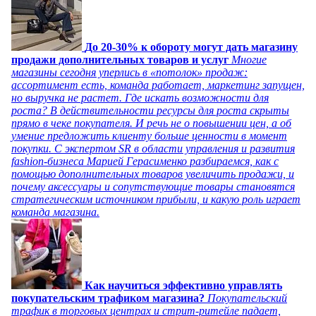
До 20-30% к обороту могут дать магазину
продажи дополнительных товаров и услуг
Многие
магазины сегодня уперлись в «потолок» продаж:
ассортимент есть, команда работает, маркетинг запущен,
но выручка не растет. Где искать возможности для
роста? В действительности ресурсы для роста скрыты
прямо в чеке покупателя. И речь не о повышении цен, а об
умение предложить клиенту больше ценности в момент
покупки. С экспертом SR в области управления и развития
fashion-бизнеса Марией Герасименко разбираемся, как с
помощью дополнительных товаров увеличить продажи, и
почему аксессуары и сопутствующие товары становятся
стратегическим источником прибыли, и какую роль играет
команда магазина.
Как научиться эффективно управлять
покупательским трафиком магазина?
Покупательский
трафик в торговых центрах и стрит-ритейле падает,