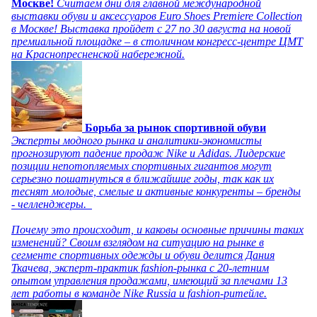
Москве!
Считаем дни для главной международной
выставки обуви и аксессуаров Euro Shoes Premiere Collection
в Москве! Выставка пройдет с 27 по 30 августа на новой
премиальной площадке – в столичном конгресс-центре ЦМТ
на Краснопресненской набережной.
Борьба за рынок спортивной обуви
Эксперты модного рынка и аналитики-экономисты
прогнозируют падение продаж Nike и Adidas. Лидерские
позиции непотопляемых спортивных гигантов могут
серьезно пошатнуться в ближайшие годы, так как их
теснят молодые, смелые и активные конкуренты – бренды
- челленджеры.
Почему это происходит, и каковы основные причины таких
изменений? Своим взглядом на ситуацию на рынке в
сегменте спортивных одежды и обуви делится Дания
Ткачева, эксперт-практик fashion-рынка с 20-летним
опытом управления продажами, имеющий за плечами 13
лет работы в команде Nike Russia и fashion-ритейле.