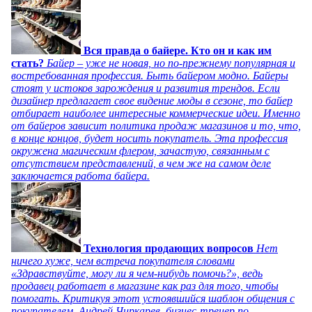
Вся правда о байере. Кто он и как им
стать?
Байер – уже не новая, но по-прежнему популярная и
востребованная профессия. Быть байером модно. Байеры
стоят у истоков зарождения и развития трендов. Если
дизайнер предлагает свое видение моды в сезоне, то байер
отбирает наиболее интересные коммерческие идеи. Именно
от байеров зависит политика продаж магазинов и то, что,
в конце концов, будет носить покупатель. Эта профессия
окружена магическим флером, зачастую, связанным с
отсутствием представлений, в чем же на самом деле
заключается работа байера.
Технология продающих вопросов
Нет
ничего хуже, чем встреча покупателя словами
«Здравствуйте, могу ли я чем-нибудь помочь?», ведь
продавец работает в магазине как раз для того, чтобы
помогать. Критикуя этот устоявшийся шаблон общения с
покупателем, Андрей Чиркарев, бизнес-тренер по