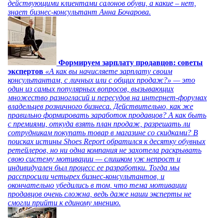
действующими клиентами салонов обуви, а какие – нет,
знает бизнес-консультант Анна Бочарова.
Формируем зарплату продавцов: советы
экспертов
«А как вы начисляете зарплату своим
консультантам, с личных или с общих продаж?» — это
один из самых популярных вопросов, вызывающих
множество разногласий и пересудов на интернет-форумах
владельцев розничного бизнеса. Действительно, как же
правильно формировать заработок продавцов? А как быть
с премиями, откуда взять план продаж, разрешать ли
сотрудникам покупать товар в магазине со скидками? В
поисках истины Shoes Report обратился к десятку обувных
ретейлеров, но ни одна компания не захотела раскрывать
свою систему мотивации — слишком уж непрост и
индивидуален был процесс ее разработки. Тогда мы
расспросили четырех бизнес-консультантов, и
окончательно убедились в том, что тема мотивации
продавцов очень сложна, ведь даже наши эксперты не
смогли прийти к единому мнению.