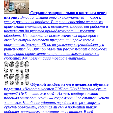
Создание эмоционального контакта через
витрину
Эмоциональный отклик покупателей — ключ к
успеху розничных продаж. Витрины способны не только
привлекать внимание, но и вызывать эмоции: от радости и
ностальгии до чувства принадлежности и желания
обладать. Использование психологических триггеров в
дизайне витрин помогает превратить прохожего в
покупателя. Эксперт SR по визуальному мерчандайзингу и
ритейл-дизайну Виктор Малыгин рассказывает о подходах
в концепции оформления витрин и актуальных темах и
сюжетах для презентации товара в витринах.
Обувной ликбез: из чего делаются обувные
подошвы
«Чем отличается ТЭП от ЭВА? Что мне сулит
тунит? ПВХ — это же клей? Из чего вообще сделана
подошва этих ботинок?» — современный покупатель хочет
знать все. Чтобы не ударить перед ним в грязь лицом и
суметь объяснить, годится ли ему в подметки такая
подошва, внимательно изучите эту статью. В ней