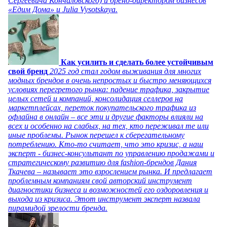
Сергеевича Кончаловского) и бренд-директором бизнесов
«Едим Дома» и Julia Vysotskaya.
Как усилить и сделать более устойчивым
свой бренд
2025 год стал годом выживания для многих
модных брендов в очень непростых и быстро меняющихся
условиях перегретого рынка: падение трафика, закрытие
целых сетей и компаний, консолидация селлеров на
маркетплейсах, переток покупательского трафика из
офлайна в онлайн – все эти и другие факторы влияли на
всех и особенно на слабых, на тех, кто переживал те или
иные проблемы. Рынок перешел к сберегательному
потреблению. Кто-то считает, что это кризис, а наш
эксперт - бизнес-консультант по управлению продажами и
стратегическому развитию для fashion-брендов Дания
Ткачева – называет это взрослением рынка. И предлагает
проблемным компаниям свой авторский инструмент
диагностики бизнеса и возможностей его оздоровления и
выхода из кризиса. Этот инструмент эксперт назвала
пирамидой зрелости бренда.