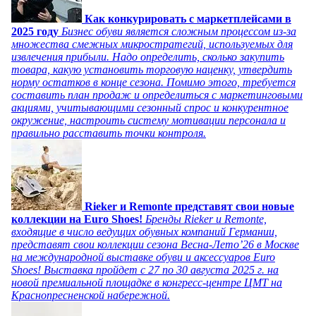
Как конкурировать с маркетплейсами в
2025 году
Бизнес обуви является сложным процессом из-за
множества смежных микростратегий, используемых для
извлечения прибыли. Надо определить, сколько закупить
товара, какую установить торговую наценку, утвердить
норму остатков в конце сезона. Помимо этого, требуется
составить план продаж и определиться с маркетинговыми
акциями, учитывающими сезонный спрос и конкурентное
окружение, настроить систему мотивации персонала и
правильно расставить точки контроля.
Rieker и Remonte представят свои новые
коллекции на Euro Shoes!
Бренды Rieker и Remonte,
входящие в число ведущих обувных компаний Германии,
представят свои коллекции сезона Весна-Лето’26 в Москве
на международной выставке обуви и аксессуаров Euro
Shoes! Выставка пройдет c 27 по 30 августа 2025 г. на
новой премиальной площадке в конгресс-центре ЦМТ на
Краснопресненской набережной.