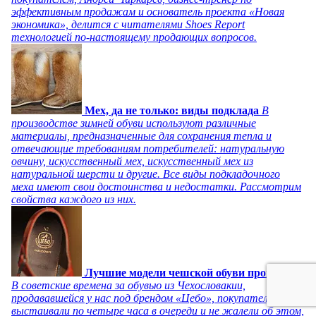
эффективным продажам и основатель проекта «Новая
экономика», делится с читателями Shoes Report
технологией по-настоящему продающих вопросов.
Мех, да не только: виды подклада
В
производстве зимней обуви используют различные
материалы, предназначенные для сохранения тепла и
отвечающие требованиям потребителей: натуральную
овчину, искусственный мех, искусственный мех из
натуральной шерсти и другие. Все виды подкладочного
меха имеют свои достоинства и недостатки. Рассмотрим
свойства каждого из них.
Лучшие модели чешской обуви прошлого
В советские времена за обувью из Чехословакии,
продававшейся у нас под брендом «Цебо», покупатели
выстаивали по четыре часа в очереди и не жалели об этом,