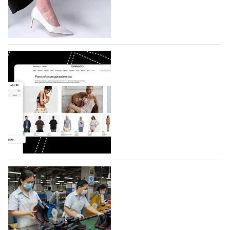
по 1 октября, уже подано 1047 заявок. Примерно
половину из них (494) прислали дизайнеры,
коллекции которых не были представлены в…
07.08.2026
726
BALLINA представит свои новинки на Euro
Shoes
Компания BALLINA Guangzhou Lihuang Footwear
Co., Ltd., основанная в 2011 году и расположенная в
Гуанчжоу, столице моды Китая, является
профессиональной обувной компанией,
объединяющей разработку, производство и…
07.08.2026
591
На платформе Lamoda - новый раздел и
условия продвижения локальных
дизайнерских марок
Российский маркетплейс Lamoda решил обновить