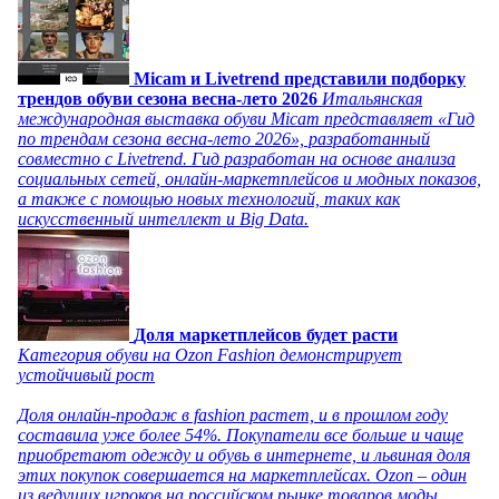
Micam и Livetrend представили подборку
трендов обуви сезона весна-лето 2026
Итальянская
международная выставка обуви Micam представляет «Гид
по трендам сезона весна-лето 2026», разработанный
совместно с Livetrend. Гид разработан на основе анализа
социальных сетей, онлайн-маркетплейсов и модных показов,
а также с помощью новых технологий, таких как
искусственный интеллект и Big Data.
Доля маркетплейсов будет расти
Категория обуви на Ozon Fashion демонстрирует
устойчивый рост
Доля онлайн-продаж в fashion растет, и в прошлом году
составила уже более 54%. Покупатели все больше и чаще
приобретают одежду и обувь в интернете, и львиная доля
этих покупок совершается на маркетплейсах. Ozon – один
из ведущих игроков на российском рынке товаров моды,