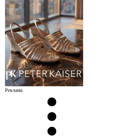
соответствует сегодняшнему тренду на
сникерины (гибридный вариант балеток и
кроссовок обтекаемой формы и с тонкой подошвой).
Но в модели Miu Miu Bubble присутствует еще и…
05.08.2026
3667
Реклама