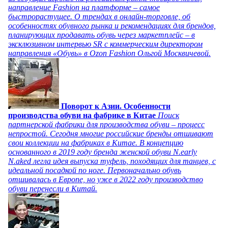
направление Fashion на платформе – самое
быстрорастущее. О трендах в онлайн-торговле, об
особенностях обувного рынка и рекомендациях для брендов,
планирующих продавать обувь через маркетплейс – в
эксклюзивном интервью SR с коммерческим директором
направления «Обувь» в Ozon Fashion Ольгой Москвичевой.
Поворот к Азии. Особенности
производства обуви на фабрике в Китае
Поиск
партнерской фабрики для производства обуви – процесс
непростой. Сегодня многие российские бренды отшивают
свои коллекции на фабриках в Китае. В концепцию
основанного в 2019 году бренда женской обуви N.early
N.aked легла идея выпуска туфель, походящих для танцев, с
идеальной посадкой по ноге. Первоначально обувь
отшивалась в Европе, но уже в 2022 году производство
обуви перенесли в Китай.