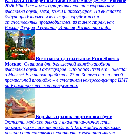
Казахстан пройдет выставка Euro Shoes@CAF_Eliteline
2026
Elite Line – международная специализированная
выставка обуви, меха, кожи и аксессуаров. На выставке
будут представлены коллекции зарубежных и
отечественных производителей из таких стран, как
Россия, Турция, Германия, Италия, Казахстан и др.
Всего месяц до выставки Euro Shoes в
Москве!
Считаем дни для главной международной
выставки обуви и аксессуаров Euro Shoes Premiere Collection
в Москве! Выставка пройдет с 27 по 30 августа на новой
премиальной площадке – в столичном конгресс-центре ЦМТ
на Краснопресненской набережной.
Борьба за рынок спортивной обуви
Эксперты модного рынка и аналитики-экономисты
прогнозируют падение продаж Nike и Adidas. Лидерские
позиции непотопляемых спортивных гигантов могут