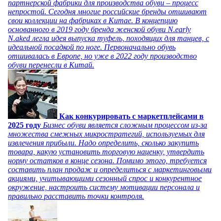
партнерской фабрики для производства обуви – процесс
непростой. Сегодня многие российские бренды отшивают
свои коллекции на фабриках в Китае. В концепцию
основанного в 2019 году бренда женской обуви N.early
N.aked легла идея выпуска туфель, походящих для танцев, с
идеальной посадкой по ноге. Первоначально обувь
отшивалась в Европе, но уже в 2022 году производство
обуви перенесли в Китай.
Как конкурировать с маркетплейсами в
2025 году
Бизнес обуви является сложным процессом из-за
множества смежных микростратегий, используемых для
извлечения прибыли. Надо определить, сколько закупить
товара, какую установить торговую наценку, утвердить
норму остатков в конце сезона. Помимо этого, требуется
составить план продаж и определиться с маркетинговыми
акциями, учитывающими сезонный спрос и конкурентное
окружение, настроить систему мотивации персонала и
правильно расставить точки контроля.