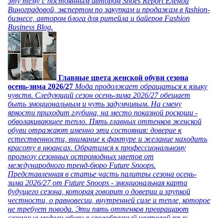
эту тему с постоянным автором Shoes Report Еленой
Виноградовой, экспертом по закупкам и продажам в fashion-
бизнесе, автором блога для ритейла и байеров Fashion
Business Blog.
Главные цвета женской обуви сезона
осень-зима 2026/27
Мода продолжает обращаться к языку
чувств. Следующий сезон осень-зима 2026/27 обещает
быть эмоциональным и чуть задумчивым. На смену
яркости приходит глубина, на место показной роскоши -
обволакивающее тепло. Пять главных оттенков женской
обуви отражают именно эти состояния: доверие к
естественности, внимание к фактуре и желание находить
красоту в нюансах. Обратимся к профессиональному
прогнозу сезонных остромодных цветов от
международного тренд-бюро Future Snoops.
Представленная в статье часть палитры сезона осень-
зима 2026/27 от Future Snoops - эмоциональная карта
будущего сезона, которая говорит о доверии и хрупкой
честности, о равновесии, внутренней силе и тепле, которое
не требует повода. Эти пять оттенков превращают
сезонные модели обуви в своеобразный цветовой язык,