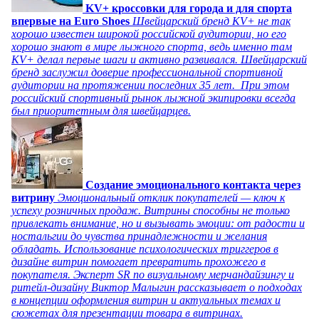
KV+ кроссовки для города и для спорта
впервые на Euro Shoes
Швейцарский бренд KV+ не так
хорошо известен широкой российской аудитории, но его
хорошо знают в мире лыжного спорта, ведь именно там
KV+ делал первые шаги и активно развивался. Швейцарский
бренд заслужил доверие профессиональной спортивной
аудитории на протяжении последних 35 лет. При этом
российский спортивный рынок лыжной экипировки всегда
был приоритетным для швейцарцев.
Создание эмоционального контакта через
витрину
Эмоциональный отклик покупателей — ключ к
успеху розничных продаж. Витрины способны не только
привлекать внимание, но и вызывать эмоции: от радости и
ностальгии до чувства принадлежности и желания
обладать. Использование психологических триггеров в
дизайне витрин помогает превратить прохожего в
покупателя. Эксперт SR по визуальному мерчандайзингу и
ритейл-дизайну Виктор Малыгин рассказывает о подходах
в концепции оформления витрин и актуальных темах и
сюжетах для презентации товара в витринах.