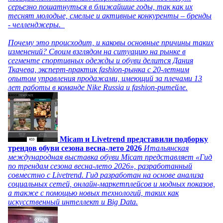
серьезно пошатнуться в ближайшие годы, так как их
теснят молодые, смелые и активные конкуренты – бренды
- челленджеры.
Почему это происходит, и каковы основные причины таких
изменений? Своим взглядом на ситуацию на рынке в
сегменте спортивных одежды и обуви делится Дания
Ткачева, эксперт-практик fashion-рынка с 20-летним
опытом управления продажами, имеющий за плечами 13
лет работы в команде Nike Russia и fashion-ритейле.
Micam и Livetrend представили подборку
трендов обуви сезона весна-лето 2026
Итальянская
международная выставка обуви Micam представляет «Гид
по трендам сезона весна-лето 2026», разработанный
совместно с Livetrend. Гид разработан на основе анализа
социальных сетей, онлайн-маркетплейсов и модных показов,
а также с помощью новых технологий, таких как
искусственный интеллект и Big Data.