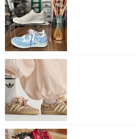
В следующем году итальянский бренд
IGI&CO отметит свое 25-летие
Компания IGI&CO была основана в 2002 году как
проект, посвященный здоровью,
высокотехнологичным продуктам, стилистическим
исследованиям и итальянскому…
10.08.2026
105
Вышли новые кроссовки Adidas Samba в