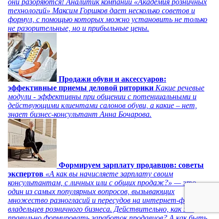
они разоряются! Аналитик компании «Академия розничных
технологий» Максим Горшков дает несколько советов и
формул, с помощью которых можно установить не только
не разорительные, но и прибыльные цены.
Продажи обуви и аксессуаров:
эффективные приемы деловой риторики
Какие речевые
модули - эффективны при общении с потенциальными и
действующими клиентами салонов обуви, а какие – нет,
знает бизнес-консультант Анна Бочарова.
Формируем зарплату продавцов: советы
экспертов
«А как вы начисляете зарплату своим
консультантам, с личных или с общих продаж?» — это
один из самых популярных вопросов, вызывающих
множество разногласий и пересудов на интернет-форумах
владельцев розничного бизнеса. Действительно, как же
правильно формировать заработок продавцов? А как быть