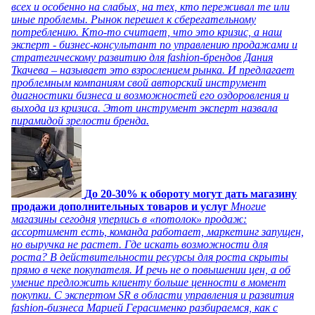
всех и особенно на слабых, на тех, кто переживал те или
иные проблемы. Рынок перешел к сберегательному
потреблению. Кто-то считает, что это кризис, а наш
эксперт - бизнес-консультант по управлению продажами и
стратегическому развитию для fashion-брендов Дания
Ткачева – называет это взрослением рынка. И предлагает
проблемным компаниям свой авторский инструмент
диагностики бизнеса и возможностей его оздоровления и
выхода из кризиса. Этот инструмент эксперт назвала
пирамидой зрелости бренда.
До 20-30% к обороту могут дать магазину
продажи дополнительных товаров и услуг
Многие
магазины сегодня уперлись в «потолок» продаж:
ассортимент есть, команда работает, маркетинг запущен,
но выручка не растет. Где искать возможности для
роста? В действительности ресурсы для роста скрыты
прямо в чеке покупателя. И речь не о повышении цен, а об
умение предложить клиенту больше ценности в момент
покупки. С экспертом SR в области управления и развития
fashion-бизнеса Марией Герасименко разбираемся, как с