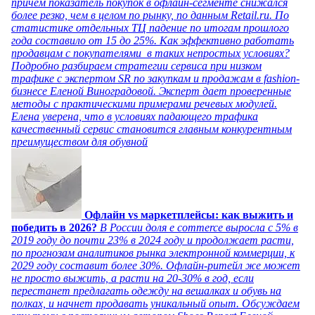
причем показатель покупок в офлайн-сегменте снижался
более резко, чем в целом по рынку, по данным Retail.ru. По
статистике отдельных ТЦ падение по итогам прошлого
года составило от 15 до 25%. Как эффективно работать
продавцам с покупателями в таких непростых условиях?
Подробно разбираем стратегии сервиса при низком
трафике с экспертом SR по закупкам и продажам в fashion-
бизнесе Еленой Виноградовой. Эксперт дает проверенные
методы с практическими примерами речевых модулей.
Елена уверена, что в условиях падающего трафика
качественный сервис становится главным конкурентным
преимуществом для обувной
Офлайн vs маркетплейсы: как выжить и
победить в 2026?
В России доля e commerce выросла с 5% в
2019 году до почти 23% в 2024 году и продолжает расти,
по прогнозам аналитиков рынка электронной коммерции, к
2029 году составит более 30%. Офлайн-ритейл же может
не просто выжить, а расти на 20-30% в год, если
перестанет предлагать одежду на вешалках и обувь на
полках, и начнет продавать уникальный опыт. Обсуждаем