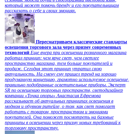
который может помочь бренду и его покупательницам
рассказать о себе и своих эмоциях.
Пересматриваем классические стандарты
освещения торгового зала через призму современных
технологий
Еще вчера при освещении розничного магазина
работал принцип: чем ярче свет, чем светлее
пространство магазина, тем больше покупателей и
продаж. Сегодня этот принцип утратил свою
актуальность. На смену ему пришел тренд на хорошо
продуманную концепцию, грамотно используемое освещение,
правильно подобранные осветительные приборы. Эксперт
SR по освещению торговых пространств, светодизайнер
компании «Точка опоры» Анастасия Ефремова
рассказывает об актуальных принципах освещения в
модном и обувном ритейле, о том, как свет помогает
работать с товаром, пространством и эмоциями
покупателей. Она поможет посмотреть на базовые
принципы в освещении через призму новых требований к
торговому пространству.