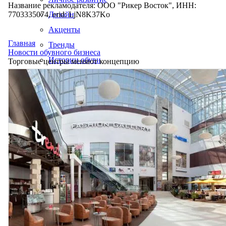
Название рекламодателя: ООО "Рикер Восток", ИНН:
7703335074, erid: LjN8K37Ko
Дизайн
Акценты
Главная
Тренды
Новости обувного бизнеса
Истории обуви
Торговые центры меняют концепцию
Производство