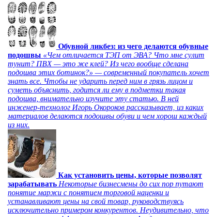
Обувной ликбез: из чего делаются обувные
подошвы
«Чем отличается ТЭП от ЭВА? Что мне сулит
тунит? ПВХ — это же клей? Из чего вообще сделана
подошва этих ботинок?» — современный покупатель хочет
знать все. Чтобы не ударить перед ним в грязь лицом и
суметь объяснить, годится ли ему в подметки такая
подошва, внимательно изучите эту статью. В ней
инженер-технолог Игорь Окороков рассказывает, из каких
материалов делаются подошвы обуви и чем хорош каждый
из них.
Как установить цены, которые позволят
зарабатывать
Некоторые бизнесмены до сих пор путают
понятие маржи с понятием торговой наценки и
устанавливают цены на свой товар, руководствуясь
исключительно примером конкурентов. Неудивительно, что