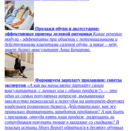
Продажи обуви и аксессуаров:
эффективные приемы деловой риторики
Какие речевые
модули - эффективны при общении с потенциальными и
действующими клиентами салонов обуви, а какие – нет,
знает бизнес-консультант Анна Бочарова.
Формируем зарплату продавцов: советы
экспертов
«А как вы начисляете зарплату своим
консультантам, с личных или с общих продаж?» — это
один из самых популярных вопросов, вызывающих
множество разногласий и пересудов на интернет-форумах
владельцев розничного бизнеса. Действительно, как же
правильно формировать заработок продавцов? А как быть
с премиями, откуда взять план продаж, разрешать ли
сотрудникам покупать товар в магазине со скидками? В
поисках истины Shoes Report обратился к десятку обувных