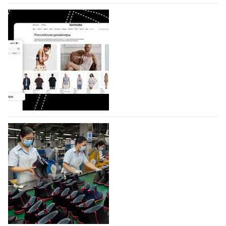
BALLINA представит свои новинки на Euro
Shoes
Компания BALLINA Guangzhou Lihuang Footwear
Co., Ltd., основанная в 2011 году и расположенная в
Гуанчжоу, столице моды Китая, является
профессиональной обувной компанией,
объединяющей разработку, производство и…
07.08.2026
3
На платформе Lamoda - новый раздел и
условия продвижения локальных
дизайнерских марок
Российский маркетплейс Lamoda решил обновить
раздел для продажи продукции локальных
дизайнерских марок одежды, обуви и аксессуаров.
Бренды также получат маркетинговую…