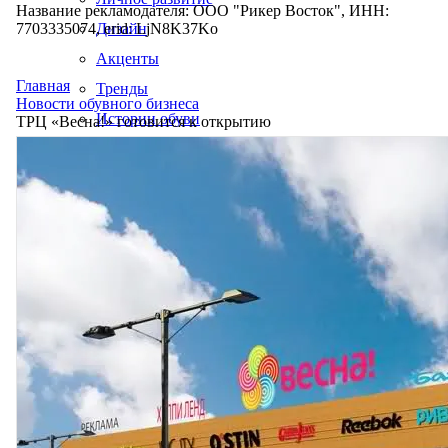
Название рекламодателя: ООО "Рикер Восток", ИНН:
7703335074, erid: LjN8K37Ko
Дизайн
Акценты
Главная
Тренды
Новости обувного бизнеса
Истории обуви
ТРЦ «Весна!» готовится к открытию
Производство