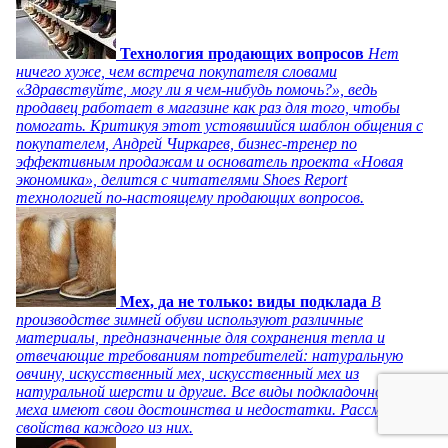
Технология продающих вопросов
Нет
ничего хуже, чем встреча покупателя словами
«Здравствуйте, могу ли я чем-нибудь помочь?», ведь
продавец работает в магазине как раз для того, чтобы
помогать. Критикуя этот устоявшийся шаблон общения с
покупателем, Андрей Чиркарев, бизнес-тренер по
эффективным продажам и основатель проекта «Новая
экономика», делится с читателями Shoes Report
технологией по-настоящему продающих вопросов.
Мех, да не только: виды подклада
В
производстве зимней обуви используют различные
материалы, предназначенные для сохранения тепла и
отвечающие требованиям потребителей: натуральную
овчину, искусственный мех, искусственный мех из
натуральной шерсти и другие. Все виды подкладочного
меха имеют свои достоинства и недостатки. Рассмотрим
свойства каждого из них.