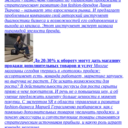
стратегическому развитию для fashion-брендов Дания
Ткачева – называет это взрослением рынка. И предлагает
проблемным компаниям свой авторский инструмент
диагностики бизнеса и возможностей его оздоровления и
выхода из кризиса. Этот инструмент эксперт назвала
пирамидой зрелости бренда.
До 20-30% к обороту могут дать магазину
продажи дополнительных товаров и услуг
Многие
магазины сегодня уперлись в «потолок» продаж:
ассортимент есть, команда работает, маркетинг запущен,
но выручка не растет. Где искать возможности для
роста? В действительности ресурсы для роста скрыты
прямо в чеке покупателя. И речь не о повышении цен, а об
умение предложить клиенту больше ценности в момент
покупки. С экспертом SR в области управления и развития
fashion-бизнеса Марией Герасименко разбираемся, как с
помощью дополнительных товаров увеличить продажи, и
почему аксессуары и сопутствующие товары становятся
стратегическим источником прибыли, и какую роль играет
команда магазина.