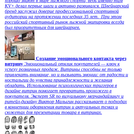
хорошо знают в мире лыжного спорта, ведь именно там
KV+ делал первые шаги и активно развивался. Швейцарский
бренд заслужил доверие профессиональной спортивной
аудитории на протяжении последних 35 лет. При этом
российский спортивный рынок лыжной экипировки всегда
был приоритетным для швейцарцев.
Создание эмоционального контакта через
витрину
Эмоциональный отклик покупателей — ключ к
успеху розничных продаж. Витрины способны не только
привлекать внимание, но и вызывать эмоции: от радости и
ностальгии до чувства принадлежности и желания
обладать. Использование психологических триггеров в
дизайне витрин помогает превратить прохожего в
покупателя. Эксперт SR по визуальному мерчандайзингу и
ритейл-дизайну Виктор Малыгин рассказывает о подходах
в концепции оформления витрин и актуальных темах и
сюжетах для презентации товара в витринах.