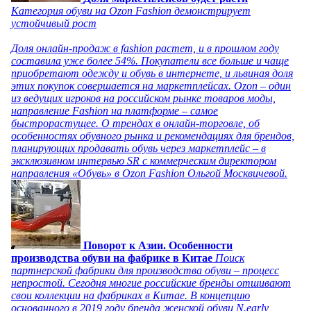
Категория обуви на Ozon Fashion демонстрирует
устойчивый рост
Доля онлайн-продаж в fashion растет, и в прошлом году
составила уже более 54%. Покупатели все больше и чаще
приобретают одежду и обувь в интернете, и львиная доля
этих покупок совершается на маркетплейсах. Ozon – один
из ведущих игроков на российском рынке товаров моды,
направление Fashion на платформе – самое
быстрорастущее. О трендах в онлайн-торговле, об
особенностях обувного рынка и рекомендациях для брендов,
планирующих продавать обувь через маркетплейс – в
эксклюзивном интервью SR с коммерческим директором
направления «Обувь» в Ozon Fashion Ольгой Москвичевой.
Поворот к Азии. Особенности
производства обуви на фабрике в Китае
Поиск
партнерской фабрики для производства обуви – процесс
непростой. Сегодня многие российские бренды отшивают
свои коллекции на фабриках в Китае. В концепцию
основанного в 2019 году бренда женской обуви N.early