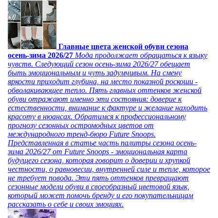
Главные цвета женской обуви сезона
осень-зима 2026/27
Мода продолжает обращаться к языку
чувств. Следующий сезон осень-зима 2026/27 обещает
быть эмоциональным и чуть задумчивым. На смену
яркости приходит глубина, на место показной роскоши -
обволакивающее тепло. Пять главных оттенков женской
обуви отражают именно эти состояния: доверие к
естественности, внимание к фактуре и желание находить
красоту в нюансах. Обратимся к профессиональному
прогнозу сезонных остромодных цветов от
международного тренд-бюро Future Snoops.
Представленная в статье часть палитры сезона осень-
зима 2026/27 от Future Snoops - эмоциональная карта
будущего сезона, которая говорит о доверии и хрупкой
честности, о равновесии, внутренней силе и тепле, которое
не требует повода. Эти пять оттенков превращают
сезонные модели обуви в своеобразный цветовой язык,
который может помочь бренду и его покупательницам
рассказать о себе и своих эмоциях.