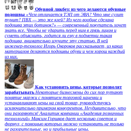
Обувной ликбез: из чего делаются обувные
подошвы
«Чем отличается ТЭП от ЭВА? Что мне сулит
тунит? ПВХ — это же клей? Из чего вообще сделана
подошва этих ботинок?» — современный покупатель хочет
знать все. Чтобы не ударить перед ним в грязь лицом и
суметь объяснить, годится ли ему в подметки такая
подошва, внимательно изучите эту статью. В ней
инженер-технолог Игорь Окороков рассказывает, из каких
материалов делаются подошвы обуви и чем хорош каждый
из них.
Как установить цены, которые позволят
зарабатывать
Некоторые бизнесмены до сих пор путают
понятие маржи с понятием торговой наценки и
устанавливают цены на свой товар, руководствуясь
исключительно примером конкурентов. Неудивительно, что
они разоряются! Аналитик компании «Академия розничных
технологий» Максим Горшков дает несколько советов и
формул, с помощью которых можно установить не только
не разорительные, но и прибыльные цены.