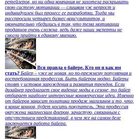
ретейлеров, но ни одна компания не захотела раскрывать
свою систему мотивации — слишком уж непрост и
индивидуален был процесс ее разработки. Тогда мы
расспросили четырех бизнес-консультантов, и
окончательно убедились в том, что тема мотивации
продавцов очень сложна, ведь даже наши эксперты не
смогли прийти к единому мнению.
Вся правда о байере. Кто он и как им
стать?
Байер – уже не новая, но по-прежнему популярная и
востребованная профессия. Быть байером модно. Байеры
стоят у истоков зарождения и развития трендов. Если
дизайнер предлагает свое видение моды в сезоне, то байер
отбирает наиболее интересные коммерческие идеи. Именно
от байеров зависит политика продаж магазинов и то, что,
в конце концов, будет носить покупатель. Эта профессия
окружена магическим флером, зачастую, связанным с
отсутствием представлений, в чем же на самом деле
заключается работа байера.