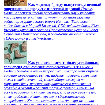
Как модному бренду выпустить успешный
лицензионный продукт с известной персоной
Почему
модным брендам стоит рассматривать лицензирование
как стратегический инструмент — об этом главный
редактор журнала Shoes Report Наталья Тимашова
побеседовала с Марией Козеевой, СЕО медиахолдинга Юлии
Высоцкой (входит в состав Продюсерского центра Андрея
Сергеевича Кончаловского) и бренд-директором бизнесов
«Едим Дома» и Julia Vysotskaya.
Как усилить и сделать более устойчивым
свой бренд
2025 год стал годом выживания для многих
модных брендов в очень непростых и быстро меняющихся
условиях перегретого рынка: падение трафика, закрытие
целых сетей и компаний, консолидация селлеров на
маркетплейсах, переток покупательского трафика из
офлайна в онлайн – все эти и другие факторы влияли на
всех и особенно на слабых, на тех, кто переживал те или
иные проблемы. Рынок перешел к сберегательному
потреблению. Кто-то считает, что это кризис, а наш
эксперт - бизнес-консультант по управлению продажами и