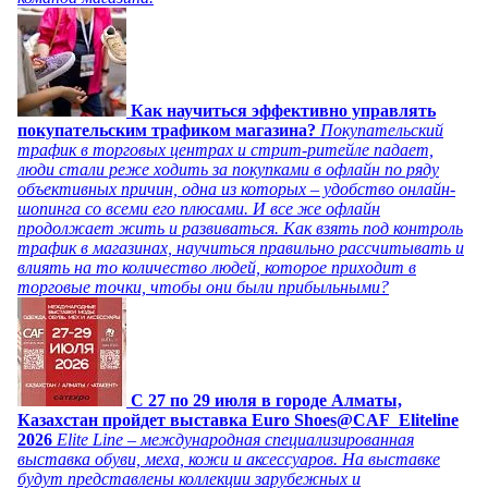
Как научиться эффективно управлять
покупательским трафиком магазина?
Покупательский
трафик в торговых центрах и стрит-ритейле падает,
люди стали реже ходить за покупками в офлайн по ряду
объективных причин, одна из которых – удобство онлайн-
шопинга со всеми его плюсами. И все же офлайн
продолжает жить и развиваться. Как взять под контроль
трафик в магазинах, научиться правильно рассчитывать и
влиять на то количество людей, которое приходит в
торговые точки, чтобы они были прибыльными?
C 27 по 29 июля в городе Алматы,
Казахстан пройдет выставка Euro Shoes@CAF_Eliteline
2026
Elite Line – международная специализированная
выставка обуви, меха, кожи и аксессуаров. На выставке
будут представлены коллекции зарубежных и