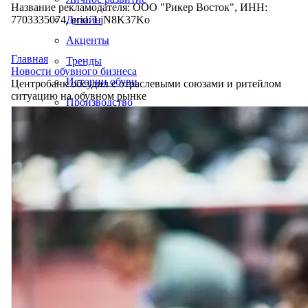
Название рекламодателя: ООО "Рикер Восток", ИНН:
7703335074, erid: LjN8K37Ko
Дизайн
Акценты
Главная
Тренды
Новости обувного бизнеса
Истории обуви
Центробанк обсудил с отраслевыми союзами и ритейлом
ситуацию на обувном рынке
Производство