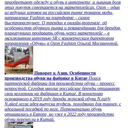
приобретают одежду и обувь в интернете, и львиная доля
этих покупок совершается на маркетплейсах. Ozon – один
из ведущих игроков на российском рынке товаров моды,
направление Fashion на платформе – самое
быстрорастущее. О трендах в онлайн-торговле, об
особенностях обувного рынка и рекомендациях для брендов,
планирующих продавать обувь через маркетплейс – в
эксклюзивном интервью SR с коммерческим директором
направления «Обувь» в Ozon Fashion Ольгой Москвичевой.
Поворот к Азии. Особенности
производства обуви на фабрике в Китае
Поиск
партнерской фабрики для производства обуви – процесс
непростой. Сегодня многие российские бренды отшивают
свои коллекции на фабриках в Китае. В концепцию
основанного в 2019 году бренда женской обуви N.early
N.aked легла идея выпуска туфель, походящих для танцев, с
идеальной посадкой по ноге. Первоначально обувь
отшивалась в Европе, но уже в 2022 году производство
обуви перенесли в Китай.