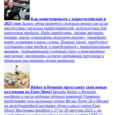
Как конкурировать с маркетплейсами в
2025 году
Бизнес обуви является сложным процессом из-за
множества смежных микростратегий, используемых для
извлечения прибыли. Надо определить, сколько закупить
товара, какую установить торговую наценку, утвердить
норму остатков в конце сезона. Помимо этого, требуется
составить план продаж и определиться с маркетинговыми
акциями, учитывающими сезонный спрос и конкурентное
окружение, настроить систему мотивации персонала и
правильно расставить точки контроля.
Rieker и Remonte представят свои новые
коллекции на Euro Shoes!
Бренды Rieker и Remonte,
входящие в число ведущих обувных компаний Германии,
представят свои коллекции сезона Весна-Лето’26 в Москве
на международной выставке обуви и аксессуаров Euro
Shoes! Выставка пройдет c 27 по 30 августа 2025 г. на
новой премиальной площадке в конгресс-центре ЦМТ на