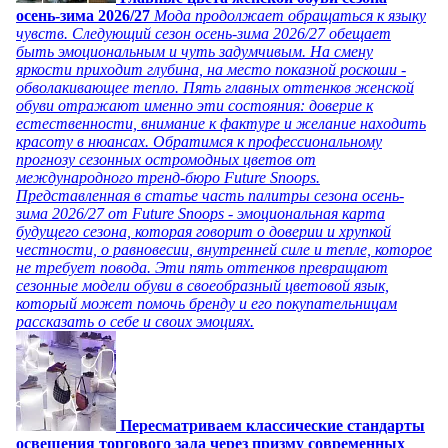
осень-зима 2026/27
Мода продолжает обращаться к языку
чувств. Следующий сезон осень-зима 2026/27 обещает
быть эмоциональным и чуть задумчивым. На смену
яркости приходит глубина, на место показной роскоши -
обволакивающее тепло. Пять главных оттенков женской
обуви отражают именно эти состояния: доверие к
естественности, внимание к фактуре и желание находить
красоту в нюансах. Обратимся к профессиональному
прогнозу сезонных остромодных цветов от
международного тренд-бюро Future Snoops.
Представленная в статье часть палитры сезона осень-
зима 2026/27 от Future Snoops - эмоциональная карта
будущего сезона, которая говорит о доверии и хрупкой
честности, о равновесии, внутренней силе и тепле, которое
не требует повода. Эти пять оттенков превращают
сезонные модели обуви в своеобразный цветовой язык,
который может помочь бренду и его покупательницам
рассказать о себе и своих эмоциях.
Пересматриваем классические стандарты
освещения торгового зала через призму современных