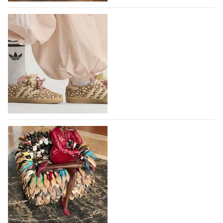
В следующем году итальянский бренд
IGI&CO отметит свое 25-летие
Компания IGI&CO была основана в 2002 году как
проект, посвященный здоровью,
высокотехнологичным продуктам, стилистическим
исследованиям и итальянскому…
10.08.2026
206
Вышли новые кроссовки Adidas Samba в
принте, имитирующем шкуру оленя
Использование анималистичных принтов в дизайне
кроссовок Adidas Samba началось с выпуска
коллаборации Adidas и Wales Bonner, в 2023 году
немецкий бренд выпустил кроссовки Samba в
леопардовом принте, и они имели…