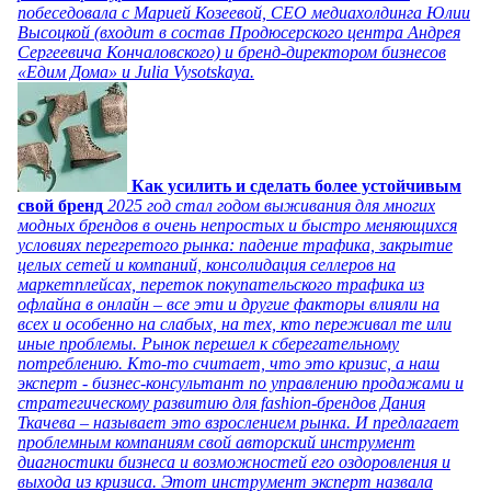
побеседовала с Марией Козеевой, СЕО медиахолдинга Юлии
Высоцкой (входит в состав Продюсерского центра Андрея
Сергеевича Кончаловского) и бренд-директором бизнесов
«Едим Дома» и Julia Vysotskaya.
Как усилить и сделать более устойчивым
свой бренд
2025 год стал годом выживания для многих
модных брендов в очень непростых и быстро меняющихся
условиях перегретого рынка: падение трафика, закрытие
целых сетей и компаний, консолидация селлеров на
маркетплейсах, переток покупательского трафика из
офлайна в онлайн – все эти и другие факторы влияли на
всех и особенно на слабых, на тех, кто переживал те или
иные проблемы. Рынок перешел к сберегательному
потреблению. Кто-то считает, что это кризис, а наш
эксперт - бизнес-консультант по управлению продажами и
стратегическому развитию для fashion-брендов Дания
Ткачева – называет это взрослением рынка. И предлагает
проблемным компаниям свой авторский инструмент
диагностики бизнеса и возможностей его оздоровления и
выхода из кризиса. Этот инструмент эксперт назвала