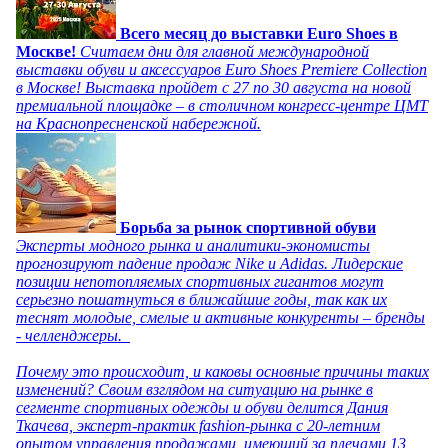
Всего месяц до выставки Euro Shoes в
Москве!
Считаем дни для главной международной
выставки обуви и аксессуаров Euro Shoes Premiere Collection
в Москве! Выставка пройдет с 27 по 30 августа на новой
премиальной площадке – в столичном конгресс-центре ЦМТ
на Краснопресненской набережной.
Борьба за рынок спортивной обуви
Эксперты модного рынка и аналитики-экономисты
прогнозируют падение продаж Nike и Adidas. Лидерские
позиции непотопляемых спортивных гигантов могут
серьезно пошатнуться в ближайшие годы, так как их
теснят молодые, смелые и активные конкуренты – бренды
- челленджеры.
Почему это происходит, и каковы основные причины таких
изменений? Своим взглядом на ситуацию на рынке в
сегменте спортивных одежды и обуви делится Дания
Ткачева, эксперт-практик fashion-рынка с 20-летним
опытом управления продажами, имеющий за плечами 13