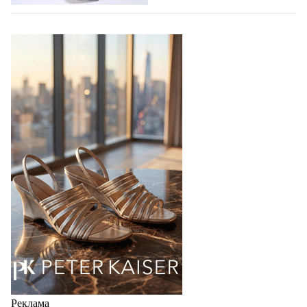
07.08.2026
930
BALLINA представит свои новинки на Euro
Shoes
Компания BALLINA Guangzhou Lihuang Footwear
Co., Ltd., основанная в 2011 году и расположенная в
Гуанчжоу, столице моды Китая, является
профессиональной обувной компанией,
объединяющей разработку, производство и…
07.08.2026
807
Реклама