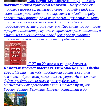
Как научиться эффективно управлять
покупательским трафиком магазина?
Покупательский
трафик в торговых центрах и стрит-ритейле падает,
люди стали реже ходить за покупками в офлайн по ряду
объективных причин, одна из которых – удобство онлайн-
шопинга со всеми его плюсами. И все же офлайн
продолжает жить и развиваться. Как взять под контроль
трафик в магазинах, научиться правильно рассчитывать и
влиять на то количество людей, которое приходит в
торговые точки, чтобы они были прибыльными?
C 27 по 29 июля в городе Алматы,
Казахстан пройдет выставка Euro Shoes@CAF_Eliteline
2026
Elite Line – международная специализированная
выставка обуви, меха, кожи и аксессуаров. На выставке
будут представлены коллекции зарубежных и
отечественных производителей из таких стран, как
Россия, Турция, Германия, Италия, Казахстан и др.