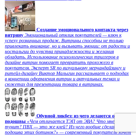
Создание эмоционального контакта через
витрину
Эмоциональный отклик покупателей — ключ к
успеху розничных продаж. Витрины способны не только
привлекать внимание, но и вызывать эмоции: от радости и
ностальгии до чувства принадлежности и желания
обладать. Использование психологических триггеров в
дизайне витрин помогает превратить прохожего в
покупателя. Эксперт SR по визуальному мерчандайзингу и
ритейл-дизайну Виктор Малыгин рассказывает о подходах
в концепции оформления витрин и актуальных темах и
сюжетах для презентации товара в витринах.
Обувной ликбез: из чего делаются обувные
подошвы
«Чем отличается ТЭП от ЭВА? Что мне сулит
тунит? ПВХ — это же клей? Из чего вообще сделана
подошва этих ботинок?» — современный покупатель хочет