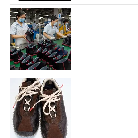
На платформе Lamoda - новый раздел и усл
дизайнерских марок
Российский маркетплейс Lamoda решил обновить разде
марок одежды, обуви и аксессуаров. Бренды также по
06.08.2026
513
Объем мирового производства обуви в 2025 г
В 2025 году мировое производство обуви практически н
на 0,1% до 24,6 млрд пар, - данные опубликованы в а
2026», Португальской ассоциацией…
06.08.2026
635