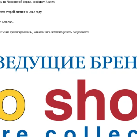
у на Лондонской бирже, сообщает Reuters
сти второй листинг в 2012 году.
с Капитал».
лечения финансирования», отказавшись комментировать подробности.