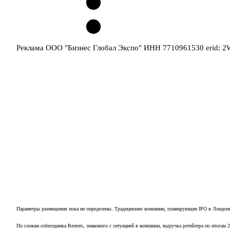
Реклама ООО "Бизнес Глобал Экспо" ИНН 7710961530 erid: 
Параметры размещения пока не определены. Традиционно компании, планирующие IPO в Лондоне,
По словам собеседника Reuters, знакомого с ситуацией в компании, выручка ретейлера по итогам 