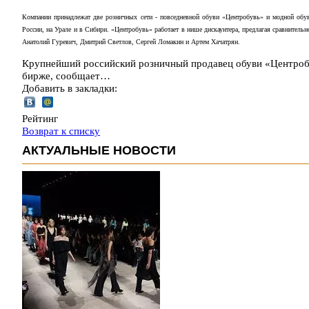
Компании принадлежат две розничных сети - повседневной обуви «Центробувь» и модной обуви
России, на Урале и в Сибири. «Центробувь» работает в нише дискаунтера, предлагая сравнитель
Анатолий Гуревич, Дмитрий Светлов, Сергей Ломакин и Артем Хачатрян.
Крупнейший российский розничный продавец обуви «Центробу
бирже, сообщает…
Добавить в закладки:
Рейтинг
Возврат к списку
АКТУАЛЬНЫЕ НОВОСТИ