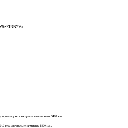
2W5zFJRB7Va
 ориентируются на привлечение не менее $400 млн.
2010 года значительно превысила $500 млн.