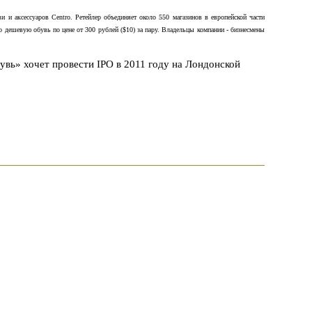
 и аксессуаров Centro. Ретейлер объединяет около 550 магазинов в европейской части
но дешевую обувь по цене от 300 рублей ($10) за пару. Владельцы компании - бизнесмены
вь» хочет провести IPO в 2011 году на Лондонской