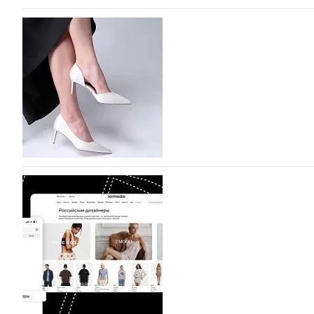
На участие в Московской неделе моды подано
На участие в седьмой Московской неделе моды, которая
октября, уже подано 1047 заявок. Примерно половину и
которых не были представлены в…
07.08.2026
495
BALLINA представит свои новинки на Euro Sh
Компания BALLINA Guangzhou Lihuang Footwear Co., Ltd
Гуанчжоу, столице моды Китая, является профессиона
разработку, производство и…
07.08.2026
352