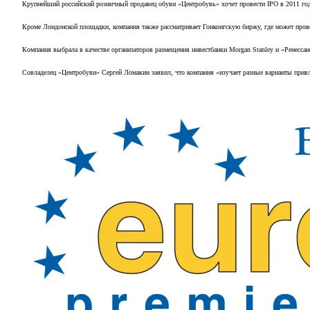
Крупнейший российский розничный продавец обуви «Центробувь» хочет провести IPO в 2011 год
Кроме Лондонской площадки, компания также рассматривает Гонконгскую биржу, где может прове
Компания выбрала в качестве организаторов размещения инвестбанки Morgan Stanley и «Ренессан
Совладелец «Центробуви» Сергей Ломакин заявил, что компания «изучает разные варианты прив