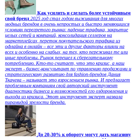
Как усилить и сделать более устойчивым
свой бренд
2025 год стал годом выживания для многих
модных брендов в очень непростых и быстро меняющихся
условиях перегретого рынка: падение трафика, закрытие
целых сетей и компаний, консолидация селлеров на
маркетплейсах, переток покупательского трафика из
офлайна в онлайн – все эти и другие факторы влияли на
всех и особенно на слабых, на тех, кто переживал те или
иные проблемы. Рынок перешел к сберегательному
потреблению. Кто-то считает, что это кризис, а наш
эксперт - бизнес-консультант по управлению продажами и
стратегическому развитию для fashion-брендов Дания
Ткачева – называет это взрослением рынка. И предлагает
проблемным компаниям свой авторский инструмент
диагностики бизнеса и возможностей его оздоровления и
выхода из кризиса. Этот инструмент эксперт назвала
пирамидой зрелости бренда.
До 20-30% к обороту могут дать магазину