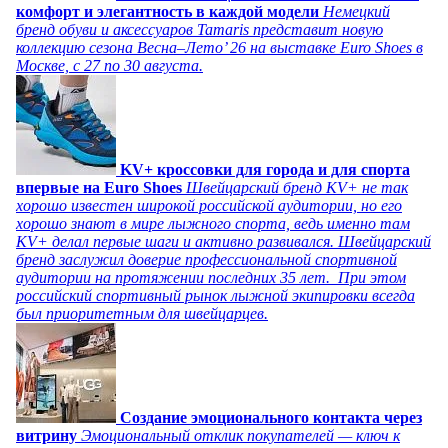
комфорт и элегантность в каждой модели
Немецкий
бренд обуви и аксессуаров Tamaris представит новую
коллекцию сезона Весна–Лето’ 26 на выставке Euro Shoes в
Москве, с 27 по 30 августа.
KV+ кроссовки для города и для спорта
впервые на Euro Shoes
Швейцарский бренд KV+ не так
хорошо известен широкой российской аудитории, но его
хорошо знают в мире лыжного спорта, ведь именно там
KV+ делал первые шаги и активно развивался. Швейцарский
бренд заслужил доверие профессиональной спортивной
аудитории на протяжении последних 35 лет. При этом
российский спортивный рынок лыжной экипировки всегда
был приоритетным для швейцарцев.
Создание эмоционального контакта через
витрину
Эмоциональный отклик покупателей — ключ к