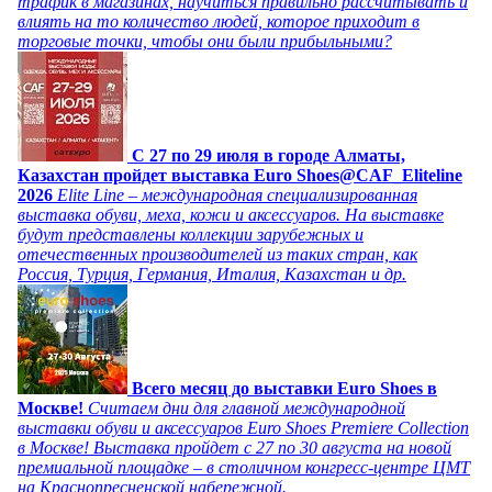
трафик в магазинах, научиться правильно рассчитывать и
влиять на то количество людей, которое приходит в
торговые точки, чтобы они были прибыльными?
C 27 по 29 июля в городе Алматы,
Казахстан пройдет выставка Euro Shoes@CAF_Eliteline
2026
Elite Line – международная специализированная
выставка обуви, меха, кожи и аксессуаров. На выставке
будут представлены коллекции зарубежных и
отечественных производителей из таких стран, как
Россия, Турция, Германия, Италия, Казахстан и др.
Всего месяц до выставки Euro Shoes в
Москве!
Считаем дни для главной международной
выставки обуви и аксессуаров Euro Shoes Premiere Collection
в Москве! Выставка пройдет с 27 по 30 августа на новой
премиальной площадке – в столичном конгресс-центре ЦМТ
на Краснопресненской набережной.