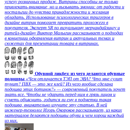
успеху розничных продаж. Витрины способны не только
привлекать внимание, но и вызывать эмоции: от радости и
ностальгии до чувства принадлежности и желания
обладать. Использование психологических триггеров в
дизайне витрин помогает превратить прохожего в
покупателя. Эксперт SR по визуальному мерчандайзингу и
ритейл-дизайну Виктор Малыгин рассказывает о подходах
в концепции оформления витрин и актуальных темах и
сюжетах для презентации товара в витринах.
Обувной ликбез: из чего делаются обувные
подошвы
«Чем отличается ТЭП от ЭВА? Что мне сулит
тунит? ПВХ — это же клей? Из чего вообще сделана
подошва этих ботинок?» — современный покупатель хочет
знать все. Чтобы не ударить перед ним в грязь лицом и
суметь объяснить, годится ли ему в подметки такая
подошва, внимательно изучите эту статью. В ней
инженер-технолог Игорь Окороков рассказывает, из каких
материалов делаются подошвы обуви и чем хорош каждый
из них.