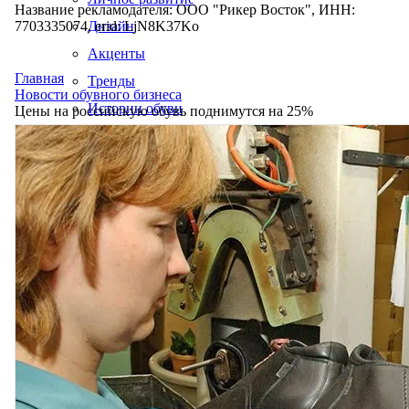
Название рекламодателя: ООО "Рикер Восток", ИНН:
7703335074, erid: LjN8K37Ko
Дизайн
Акценты
Главная
Тренды
Новости обувного бизнеса
Истории обуви
Цены на российскую обувь поднимутся на 25%
Производство