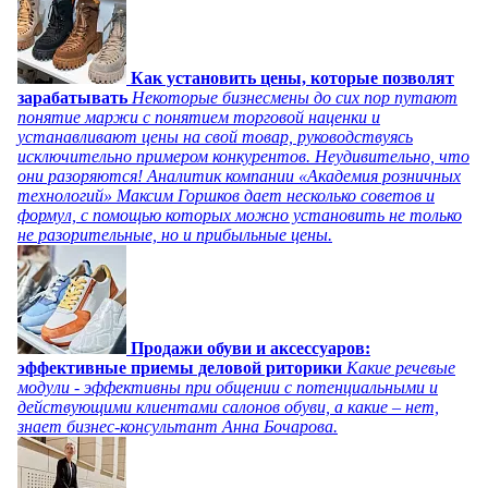
Как установить цены, которые позволят
зарабатывать
Некоторые бизнесмены до сих пор путают
понятие маржи с понятием торговой наценки и
устанавливают цены на свой товар, руководствуясь
исключительно примером конкурентов. Неудивительно, что
они разоряются! Аналитик компании «Академия розничных
технологий» Максим Горшков дает несколько советов и
формул, с помощью которых можно установить не только
не разорительные, но и прибыльные цены.
Продажи обуви и аксессуаров:
эффективные приемы деловой риторики
Какие речевые
модули - эффективны при общении с потенциальными и
действующими клиентами салонов обуви, а какие – нет,
знает бизнес-консультант Анна Бочарова.