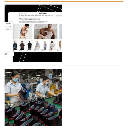
На платформе Lamoda - новый раздел и
условия продвижения локальных
дизайнерских марок
Российский маркетплейс Lamoda решил обновить
раздел для продажи продукции локальных
дизайнерских марок одежды, обуви и аксессуаров.
Бренды также получат маркетинговую…