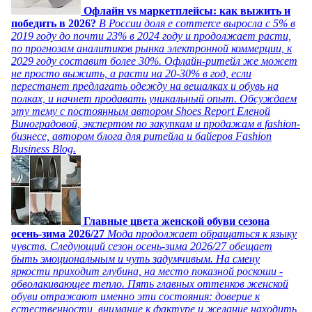
Офлайн vs маркетплейсы: как выжить и
победить в 2026?
В России доля e commerce выросла с 5% в
2019 году до почти 23% в 2024 году и продолжает расти,
по прогнозам аналитиков рынка электронной коммерции, к
2029 году составит более 30%. Офлайн-ритейл же может
не просто выжить, а расти на 20-30% в год, если
перестанет предлагать одежду на вешалках и обувь на
полках, и начнет продавать уникальный опыт. Обсуждаем
эту тему с постоянным автором Shoes Report Еленой
Виноградовой, экспертом по закупкам и продажам в fashion-
бизнесе, автором блога для ритейла и байеров Fashion
Business Blog.
Главные цвета женской обуви сезона
осень-зима 2026/27
Мода продолжает обращаться к языку
чувств. Следующий сезон осень-зима 2026/27 обещает
быть эмоциональным и чуть задумчивым. На смену
яркости приходит глубина, на место показной роскоши -
обволакивающее тепло. Пять главных оттенков женской
обуви отражают именно эти состояния: доверие к
естественности, внимание к фактуре и желание находить