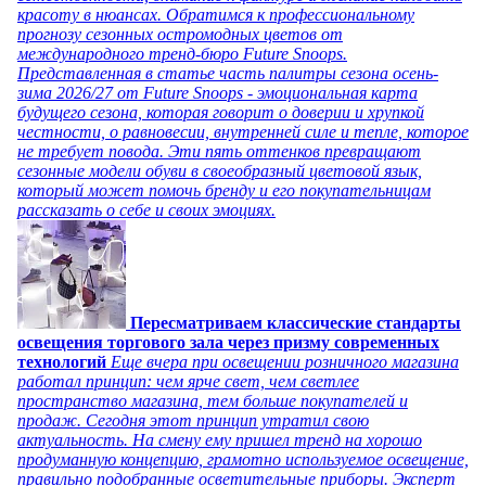
красоту в нюансах. Обратимся к профессиональному
прогнозу сезонных остромодных цветов от
международного тренд-бюро Future Snoops.
Представленная в статье часть палитры сезона осень-
зима 2026/27 от Future Snoops - эмоциональная карта
будущего сезона, которая говорит о доверии и хрупкой
честности, о равновесии, внутренней силе и тепле, которое
не требует повода. Эти пять оттенков превращают
сезонные модели обуви в своеобразный цветовой язык,
который может помочь бренду и его покупательницам
рассказать о себе и своих эмоциях.
Пересматриваем классические стандарты
освещения торгового зала через призму современных
технологий
Еще вчера при освещении розничного магазина
работал принцип: чем ярче свет, чем светлее
пространство магазина, тем больше покупателей и
продаж. Сегодня этот принцип утратил свою
актуальность. На смену ему пришел тренд на хорошо
продуманную концепцию, грамотно используемое освещение,
правильно подобранные осветительные приборы. Эксперт