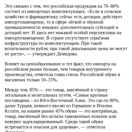
Это связано с тем, что российская продукция на 70–80%
состоит из импортных комплектующих. «Если в сельское
хозяйство и фармацевтику сейчас есть дотации, действует
импортозамещение, то в сфере лёгкой и обувной
промышленности никаких дополнительных субсидий и
дотаций нет. И здесь нет никакой особой перспективы на
импортозамещение. В стране отсутствует серьёзная
инфраструктура по комплектующим. При такой
волатильности рубля, при такой девальвации цены не могут
не расти», — утверждает Демидова.
Влияет на ценообразование и тот факт, что импорта на
российском рынке больше, чем товаров внутреннего
производства, отметила глава союза. Российской обуви в
магазинах только 10–15%.
Между тем, 85% — это товар, завезённый в страну
легальным и нелегальных путём. «Самые крупные
поставщики – из Юго-Восточный Азии. Это где-то 80%,
далее Турция, немного ввозят из Германии и Италии.
Кстати, на нашем рынке 45% обуви — это контрабанда,
товар, ввезённый без оплаты таможенных пошлин или
неверно задекларированный. Среди такой обуви
встречается и опасная для здоровья», — отметила