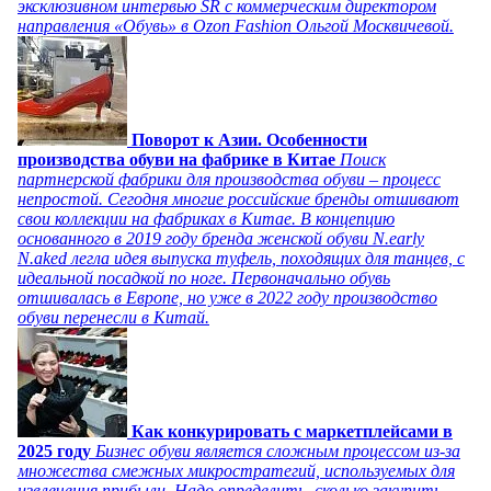
эксклюзивном интервью SR с коммерческим директором
направления «Обувь» в Ozon Fashion Ольгой Москвичевой.
Поворот к Азии. Особенности
производства обуви на фабрике в Китае
Поиск
партнерской фабрики для производства обуви – процесс
непростой. Сегодня многие российские бренды отшивают
свои коллекции на фабриках в Китае. В концепцию
основанного в 2019 году бренда женской обуви N.early
N.aked легла идея выпуска туфель, походящих для танцев, с
идеальной посадкой по ноге. Первоначально обувь
отшивалась в Европе, но уже в 2022 году производство
обуви перенесли в Китай.
Как конкурировать с маркетплейсами в
2025 году
Бизнес обуви является сложным процессом из-за
множества смежных микростратегий, используемых для
извлечения прибыли. Надо определить, сколько закупить