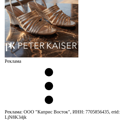
и высоким качеством…
05.08.2026
426
Реклама
Реклама: ООО "Каприс Восток", ИНН: 7705856435, erid:
LjN8K34jk