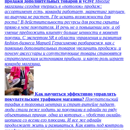
продажи дополнительных товаров и услуг
Многие
магазины сегодня уперлись в «потолок» продаж:
ассортимент есть, команда работает, маркетинг запущен,
но выручка не растет. Где искать возможности для
роста? В действительности ресурсы для роста скрыты
прямо в чеке покупателя. И речь не о повышении цен, а об
умение предложить клиенту больше ценности в момент
покупки. С экспертом SR в области управления и развития
fashion-бизнеса Марией Герасименко разбираемся, как с
помощью дополнительных товаров увеличить продажи, и
почему аксессуары и сопутствующие товары становятся
стратегическим источником прибыли, и какую роль играет
команда магазина.
Как научиться эффективно управлять
покупательским трафиком магазина?
Покупательский
трафик в торговых центрах и стрит-ритейле падает,
люди стали реже ходить за покупками в офлайн по ряду
объективных причин, одна из которых – удобство онлайн-
шопинга со всеми его плюсами. И все же офлайн
продолжает жить и развиваться. Как взять под контроль