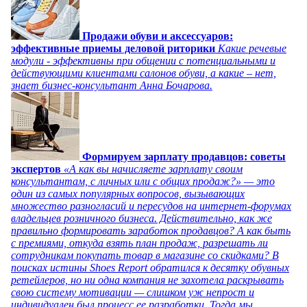
Продажи обуви и аксессуаров:
эффективные приемы деловой риторики
Какие речевые
модули - эффективны при общении с потенциальными и
действующими клиентами салонов обуви, а какие – нет,
знает бизнес-консультант Анна Бочарова.
Формируем зарплату продавцов: советы
экспертов
«А как вы начисляете зарплату своим
консультантам, с личных или с общих продаж?» — это
один из самых популярных вопросов, вызывающих
множество разногласий и пересудов на интернет-форумах
владельцев розничного бизнеса. Действительно, как же
правильно формировать заработок продавцов? А как быть
с премиями, откуда взять план продаж, разрешать ли
сотрудникам покупать товар в магазине со скидками? В
поисках истины Shoes Report обратился к десятку обувных
ретейлеров, но ни одна компания не захотела раскрывать
свою систему мотивации — слишком уж непрост и
индивидуален был процесс ее разработки. Тогда мы