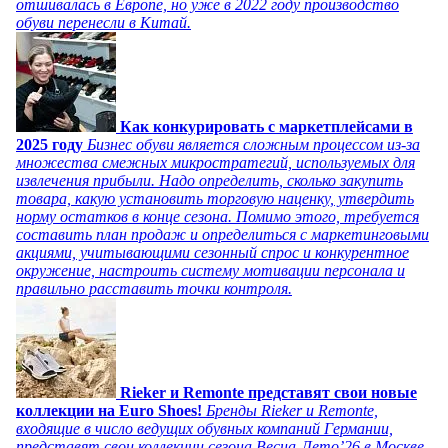
отшивалась в Европе, но уже в 2022 году производство
обуви перенесли в Китай.
Как конкурировать с маркетплейсами в
2025 году
Бизнес обуви является сложным процессом из-за
множества смежных микростратегий, используемых для
извлечения прибыли. Надо определить, сколько закупить
товара, какую установить торговую наценку, утвердить
норму остатков в конце сезона. Помимо этого, требуется
составить план продаж и определиться с маркетинговыми
акциями, учитывающими сезонный спрос и конкурентное
окружение, настроить систему мотивации персонала и
правильно расставить точки контроля.
Rieker и Remonte представят свои новые
коллекции на Euro Shoes!
Бренды Rieker и Remonte,
входящие в число ведущих обувных компаний Германии,
представят свои коллекции сезона Весна-Лето’26 в Москве