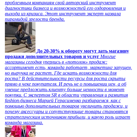
проблемным компаниям свой авторский инструмент
диагностики бизнеса и возможностей его оздоровления и
выхода из кризиса. Этот инструмент эксперт назвала
пирамидой зрелости бренда.
До 20-30% к обороту могут дать магазину
продажи дополнительных товаров и услуг
Многие
магазины сегодня уперлись в «потолок» продаж:
ассортимент есть, команда работает, маркетинг запущен,
но выручка не растет. Где искать возможности для
роста? В действительности ресурсы для роста скрыты
прямо в чеке покупателя. И речь не о повышении цен, а об
умение предложить клиенту больше ценности в момент
покупки. С экспертом SR в области управления и развития
fashion-бизнеса Марией Герасименко разбираемся, как с
помощью дополнительных товаров увеличить продажи, и
почему аксессуары и сопутствующие товары становятся
стратегическим источником прибыли, и какую роль играет
команда магазина.