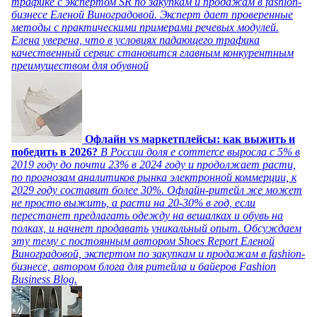
трафике с экспертом SR по закупкам и продажам в fashion-
бизнесе Еленой Виноградовой. Эксперт дает проверенные
методы с практическими примерами речевых модулей.
Елена уверена, что в условиях падающего трафика
качественный сервис становится главным конкурентным
преимуществом для обувной
Офлайн vs маркетплейсы: как выжить и
победить в 2026?
В России доля e commerce выросла с 5% в
2019 году до почти 23% в 2024 году и продолжает расти,
по прогнозам аналитиков рынка электронной коммерции, к
2029 году составит более 30%. Офлайн-ритейл же может
не просто выжить, а расти на 20-30% в год, если
перестанет предлагать одежду на вешалках и обувь на
полках, и начнет продавать уникальный опыт. Обсуждаем
эту тему с постоянным автором Shoes Report Еленой
Виноградовой, экспертом по закупкам и продажам в fashion-
бизнесе, автором блога для ритейла и байеров Fashion
Business Blog.