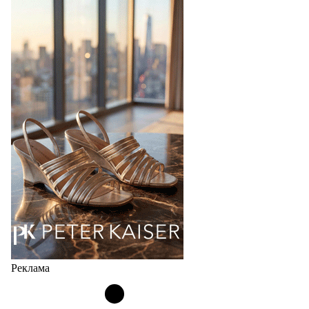
перевыпустил свой хит - кроссовки
Bubble
Популярный силуэт бренда,1999 года выпуска,
соответствует сегодняшнему тренду на
сникерины (гибридный вариант балеток и
кроссовок обтекаемой формы и с тонкой подошвой).
Но в модели Miu Miu Bubble присутствует еще и…
05.08.2026
2314
Реклама