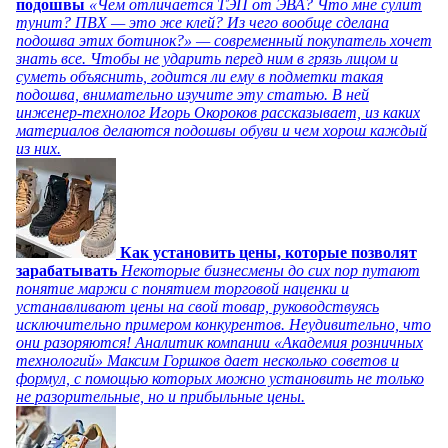
подошвы
«Чем отличается ТЭП от ЭВА? Что мне сулит
тунит? ПВХ — это же клей? Из чего вообще сделана
подошва этих ботинок?» — современный покупатель хочет
знать все. Чтобы не ударить перед ним в грязь лицом и
суметь объяснить, годится ли ему в подметки такая
подошва, внимательно изучите эту статью. В ней
инженер-технолог Игорь Окороков рассказывает, из каких
материалов делаются подошвы обуви и чем хорош каждый
из них.
Как установить цены, которые позволят
зарабатывать
Некоторые бизнесмены до сих пор путают
понятие маржи с понятием торговой наценки и
устанавливают цены на свой товар, руководствуясь
исключительно примером конкурентов. Неудивительно, что
они разоряются! Аналитик компании «Академия розничных
технологий» Максим Горшков дает несколько советов и
формул, с помощью которых можно установить не только
не разорительные, но и прибыльные цены.