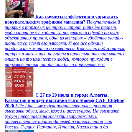
Как научиться эффективно управлять
покупательским трафиком магазина?
Покупательский
трафик в торговых центрах и стрит-ритейле падает,
люди стали реже ходить за покупками в офлайн по ряду
объективных причин, одна из которых – удобство онлайн-
шопинга со всеми его плюсами. И все же офлайн
продолжает жить и развиваться. Как взять под контроль
трафик в магазинах, научиться правильно рассчитывать и
влиять на то количество людей, которое приходит в
торговые точки, чтобы они были прибыльными?
C 27 по 29 июля в городе Алматы,
Казахстан пройдет выставка Euro Shoes@CAF_Eliteline
2026
Elite Line – международная специализированная
выставка обуви, меха, кожи и аксессуаров. На выставке
будут представлены коллекции зарубежных и
отечественных производителей из таких стран, как
Россия, Турция, Германия, Италия, Казахстан и др.