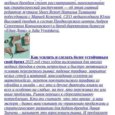
модным брендам стоит рассматривать лицензирование
как стратегический инструмент — об этом главный
редактор журнала Shoes Report Наталья Тимашова
побеседовала с Марией Козеевой, СЕО медиахолдинга Юлии
Высоцкой (входит в состав Продюсерского центра Андрея
Сергеевича Кончаловского) и бренд-директором бизнесов
«Едим Дома» и Julia Vysotskaya.
Как усилить и сделать более устойчивым
свой бренд
2025 год стал годом выживания для многих
модных брендов в очень непростых и быстро меняющихся
условиях перегретого рынка: падение трафика, закрытие
целых сетей и компаний, консолидация селлеров на
маркетплейсах, переток покупательского трафика из
офлайна в онлайн – все эти и другие факторы влияли на
всех и особенно на слабых, на тех, кто переживал те или
иные проблемы. Рынок перешел к сберегательному
потреблению. Кто-то считает, что это кризис, а наш
эксперт - бизнес-консультант по управлению продажами и
стратегическому развитию для fashion-брендов Дания
Ткачева – называет это взрослением рынка. И предлагает