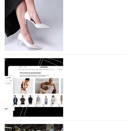
подано 1047 заявок
На участие в седьмой Московской неделе моды,
которая пройдет в российской столице с 26 сентября
по 1 октября, уже подано 1047 заявок. Примерно
половину из них (494) прислали дизайнеры,
коллекции которых не были представлены в…
07.08.2026
519
BALLINA представит свои новинки на Euro
Shoes
Компания BALLINA Guangzhou Lihuang Footwear
Co., Ltd., основанная в 2011 году и расположенная в
Гуанчжоу, столице моды Китая, является
профессиональной обувной компанией,
объединяющей разработку, производство и…
07.08.2026
377
На платформе Lamoda - новый раздел и