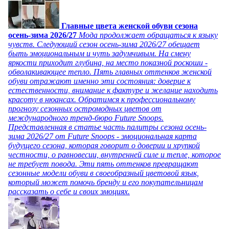
Главные цвета женской обуви сезона
осень-зима 2026/27
Мода продолжает обращаться к языку
чувств. Следующий сезон осень-зима 2026/27 обещает
быть эмоциональным и чуть задумчивым. На смену
яркости приходит глубина, на место показной роскоши -
обволакивающее тепло. Пять главных оттенков женской
обуви отражают именно эти состояния: доверие к
естественности, внимание к фактуре и желание находить
красоту в нюансах. Обратимся к профессиональному
прогнозу сезонных остромодных цветов от
международного тренд-бюро Future Snoops.
Представленная в статье часть палитры сезона осень-
зима 2026/27 от Future Snoops - эмоциональная карта
будущего сезона, которая говорит о доверии и хрупкой
честности, о равновесии, внутренней силе и тепле, которое
не требует повода. Эти пять оттенков превращают
сезонные модели обуви в своеобразный цветовой язык,
который может помочь бренду и его покупательницам
рассказать о себе и своих эмоциях.