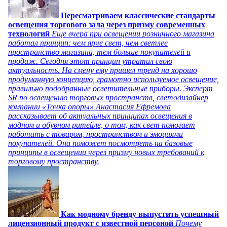
Пересматриваем классические стандарты
освещения торгового зала через призму современных
технологий
Еще вчера при освещении розничного магазина
работал принцип: чем ярче свет, чем светлее
пространство магазина, тем больше покупателей и
продаж. Сегодня этот принцип утратил свою
актуальность. На смену ему пришел тренд на хорошо
продуманную концепцию, грамотно используемое освещение,
правильно подобранные осветительные приборы. Эксперт
SR по освещению торговых пространств, светодизайнер
компании «Точка опоры» Анастасия Ефремова
рассказывает об актуальных принципах освещения в
модном и обувном ритейле, о том, как свет помогает
работать с товаром, пространством и эмоциями
покупателей. Она поможет посмотреть на базовые
принципы в освещении через призму новых требований к
торговому пространству.
Как модному бренду выпустить успешный
лицензионный продукт с известной персоной
Почему