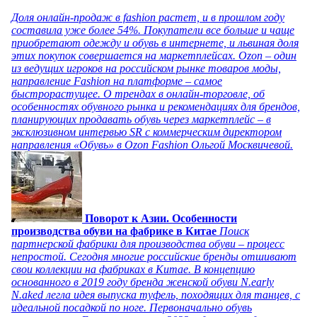
Доля онлайн-продаж в fashion растет, и в прошлом году
составила уже более 54%. Покупатели все больше и чаще
приобретают одежду и обувь в интернете, и львиная доля
этих покупок совершается на маркетплейсах. Ozon – один
из ведущих игроков на российском рынке товаров моды,
направление Fashion на платформе – самое
быстрорастущее. О трендах в онлайн-торговле, об
особенностях обувного рынка и рекомендациях для брендов,
планирующих продавать обувь через маркетплейс – в
эксклюзивном интервью SR с коммерческим директором
направления «Обувь» в Ozon Fashion Ольгой Москвичевой.
Поворот к Азии. Особенности
производства обуви на фабрике в Китае
Поиск
партнерской фабрики для производства обуви – процесс
непростой. Сегодня многие российские бренды отшивают
свои коллекции на фабриках в Китае. В концепцию
основанного в 2019 году бренда женской обуви N.early
N.aked легла идея выпуска туфель, походящих для танцев, с
идеальной посадкой по ноге. Первоначально обувь