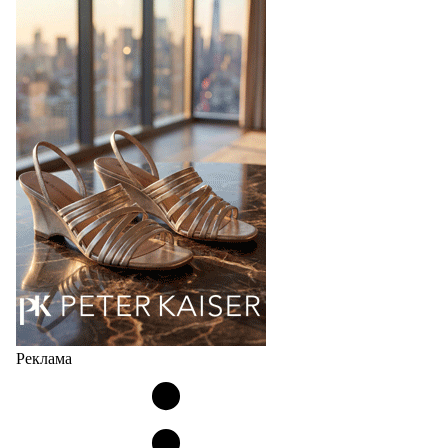
В 2027 году бренд TAMARIS отмечает 60-летний
юбилей. Шесть десятилетий доверия миллионов
покупателей, постоянного развития и понимания,
какой будет современная женщина завтра.
Юбилейная коллекция Весна–Лето 2027 открывает
не просто новый сезон, а…
04.08.2026
543
Реклама