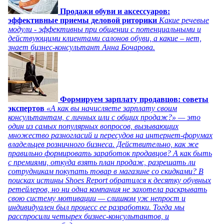
Продажи обуви и аксессуаров:
эффективные приемы деловой риторики
Какие речевые
модули - эффективны при общении с потенциальными и
действующими клиентами салонов обуви, а какие – нет,
знает бизнес-консультант Анна Бочарова.
Формируем зарплату продавцов: советы
экспертов
«А как вы начисляете зарплату своим
консультантам, с личных или с общих продаж?» — это
один из самых популярных вопросов, вызывающих
множество разногласий и пересудов на интернет-форумах
владельцев розничного бизнеса. Действительно, как же
правильно формировать заработок продавцов? А как быть
с премиями, откуда взять план продаж, разрешать ли
сотрудникам покупать товар в магазине со скидками? В
поисках истины Shoes Report обратился к десятку обувных
ретейлеров, но ни одна компания не захотела раскрывать
свою систему мотивации — слишком уж непрост и
индивидуален был процесс ее разработки. Тогда мы
расспросили четырех бизнес-консультантов, и