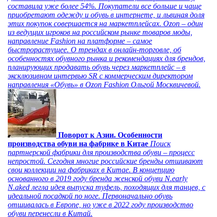
составила уже более 54%. Покупатели все больше и чаще
приобретают одежду и обувь в интернете, и львиная доля
этих покупок совершается на маркетплейсах. Ozon – один
из ведущих игроков на российском рынке товаров моды,
направление Fashion на платформе – самое
быстрорастущее. О трендах в онлайн-торговле, об
особенностях обувного рынка и рекомендациях для брендов,
планирующих продавать обувь через маркетплейс – в
эксклюзивном интервью SR с коммерческим директором
направления «Обувь» в Ozon Fashion Ольгой Москвичевой.
Поворот к Азии. Особенности
производства обуви на фабрике в Китае
Поиск
партнерской фабрики для производства обуви – процесс
непростой. Сегодня многие российские бренды отшивают
свои коллекции на фабриках в Китае. В концепцию
основанного в 2019 году бренда женской обуви N.early
N.aked легла идея выпуска туфель, походящих для танцев, с
идеальной посадкой по ноге. Первоначально обувь
отшивалась в Европе, но уже в 2022 году производство
обуви перенесли в Китай.