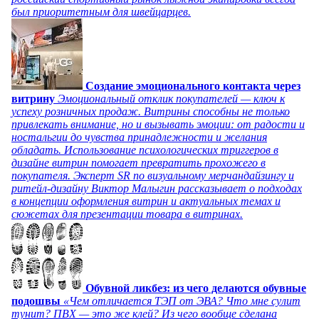
был приоритетным для швейцарцев.
Создание эмоционального контакта через
витрину
Эмоциональный отклик покупателей — ключ к
успеху розничных продаж. Витрины способны не только
привлекать внимание, но и вызывать эмоции: от радости и
ностальгии до чувства принадлежности и желания
обладать. Использование психологических триггеров в
дизайне витрин помогает превратить прохожего в
покупателя. Эксперт SR по визуальному мерчандайзингу и
ритейл-дизайну Виктор Малыгин рассказывает о подходах
в концепции оформления витрин и актуальных темах и
сюжетах для презентации товара в витринах.
Обувной ликбез: из чего делаются обувные
подошвы
«Чем отличается ТЭП от ЭВА? Что мне сулит
тунит? ПВХ — это же клей? Из чего вообще сделана