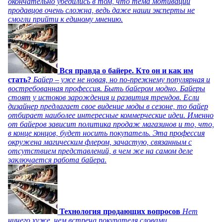
окончательно убедились в том, что тема мотивации
продавцов очень сложна, ведь даже наши эксперты не
смогли прийти к единому мнению.
Вся правда о байере. Кто он и как им
стать?
Байер – уже не новая, но по-прежнему популярная и
востребованная профессия. Быть байером модно. Байеры
стоят у истоков зарождения и развития трендов. Если
дизайнер предлагает свое видение моды в сезоне, то байер
отбирает наиболее интересные коммерческие идеи. Именно
от байеров зависит политика продаж магазинов и то, что,
в конце концов, будет носить покупатель. Эта профессия
окружена магическим флером, зачастую, связанным с
отсутствием представлений, в чем же на самом деле
заключается работа байера.
Технология продающих вопросов
Нет
ничего хуже, чем встреча покупателя словами