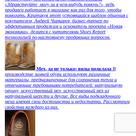
«Здравствуйте, могу ли я чем-нибудь помочь?», ведь
продавец работает в магазине как раз для того, чтобы
помогать. Критикуя этот устоявшийся шаблон общения с
покупателем, Андрей Чиркарев, бизнес-тренер по
эффективным продажам и основатель проекта «Новая
экономика», делится с читателями Shoes Report
технологией по-настоящему продающих вопросов.
Мех, да не только: виды подклада
В
производстве зимней обуви используют различные
материалы, предназначенные для сохранения тепла и
отвечающие требованиям потребителей: натуральную
овчину, искусственный мех, искусственный мех из
натуральной шерсти и другие. Все виды подкладочного
меха имеют свои достоинства и недостатки. Рассмотрим
свойства каждого из них.