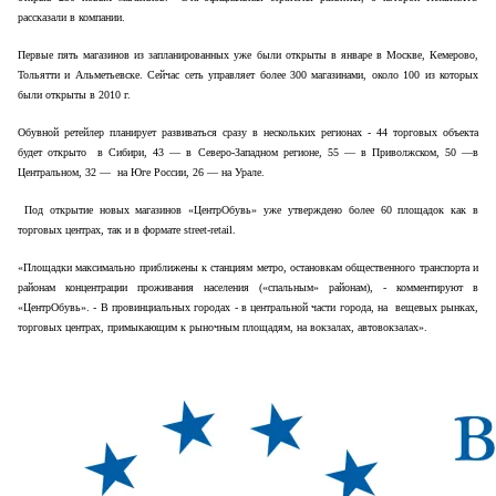
рассказали в компании.
Первые пять магазинов из запланированных уже были открыты в январе в Москве, Кемерово,
Тольятти и Альметьевске. Сейчас сеть управляет более 300 магазинами, около 100 из которых
были открыты в 2010 г.
Обувной ретейлер планирует развиваться сразу в нескольких регионах - 44 торговых объекта
будет открыто в Сибири, 43 — в Северо-Западном регионе, 55 — в Приволжском, 50 —в
Центральном, 32 — на Юге России, 26 — на Урале.
Под открытие новых магазинов «ЦентрОбувь» уже утверждено более 60 площадок как в
торговых центрах, так и в формате street-retail.
«Площадки максимально приближены к станциям метро, остановкам общественного транспорта и
районам концентрации проживания населения («спальным» районам), - комментируют в
«ЦентрОбувь». - В провинциальных городах - в центральной части города, на вещевых рынках,
торговых центрах, примыкающим к рыночным площадям, на вокзалах, автовокзалах».