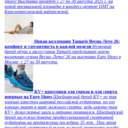
Shoes! Выставка пройдет c 27 по 30 августа 2025 г. на
новой премиальной площадке в конгресс-центре ЦМТ на
Краснопресненской набережной.
Новая коллекция Tamaris Весна-Лето 26:
комфорт и элегантность в каждой модели
Немецкий
бренд обуви и аксессуаров Tamaris представит новую
коллекцию сезона Весна–Лето’ 26 на выставке Euro Shoes в
Москве, с 27 по 30 августа.
KV+ кроссовки для города и для спорта
впервые на Euro Shoes
Швейцарский бренд KV+ не так
хорошо известен широкой российской аудитории, но его
хорошо знают в мире лыжного спорта, ведь именно там
KV+ делал первые шаги и активно развивался. Швейцарский
бренд заслужил доверие профессиональной спортивной
аудитории на протяжении последних 35 лет. При этом
российский спортивный рынок лыжной экипировки всегда