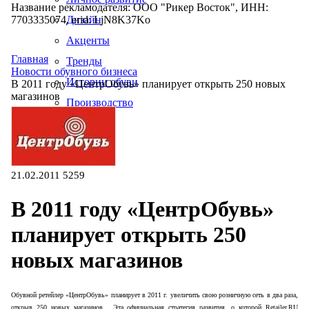
Название рекламодателя: ООО "Рикер Восток", ИНН:
7703335074, erid: LjN8K37Ko
Дизайн
Акценты
Главная
Тренды
Новости обувного бизнеса
Истории обуви
В 2011 году «ЦентрОбувь» планирует открыть 250 новых
магазинов
Производство
21.02.2011
5259
В 2011 году «ЦентрОбувь»
планирует открыть 250
новых магазинов
Обувной ретейлер «ЦентрОбувь» планирует в 2011 г. увеличить свою розничную сеть в два раза,
открыв 250 новых магазинов. Эта официальная стратегия развития, о которой Retailer.RU