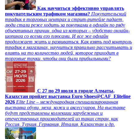
Как научиться эффективно управлять
покупательским трафиком магазина?
Покупательский
трафик в торговых центрах и стрит-ритейле падает,
люди стали реже ходить за покупками в офлайн по ряду
объективных причин, одна из которых – удобство онлайн-
шопинга со всеми его плюсами. И все же офлайн
продолжает жить и развиваться. Как взять под контроль
трафик в магазинах, научиться правильно рассчитывать и
влиять на то количество людей, которое приходит в
торговые точки, чтобы они были прибыльными?
C 27 по 29 июля в городе Алматы,
Казахстан пройдет выставка Euro Shoes@CAF_Eliteline
2026
Elite Line – международная специализированная
выставка обуви, меха, кожи и аксессуаров. На выставке
будут представлены коллекции зарубежных и
отечественных производителей из таких стран, как
Россия, Турция, Германия, Италия, Казахстан и др.