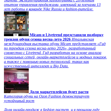
Ткачева, эксперт-практик fashion-рынка с 20-летним
опытом управления продажами, имеющий за плечами 13
лет работы в команде Nike Russia и fashion-ритейле.
Micam и Livetrend представили подборку
трендов обуви сезона весна-лето 2026
Итальянская
международная выставка обуви Micam представляет «Гид
по трендам сезона весна-лето 2026», разработанный
совместно с Livetrend. Гид разработан на основе анализа
социальных сетей, онлайн-маркетплейсов и модных показов,
а также с помощью новых технологий, таких как
искусственный интеллект и Big Data.
Доля маркетплейсов будет расти
Категория обуви на Ozon Fashion демонстрирует
устойчивый рост
Доля онлайн-продаж в fashion растет, и в прошлом году