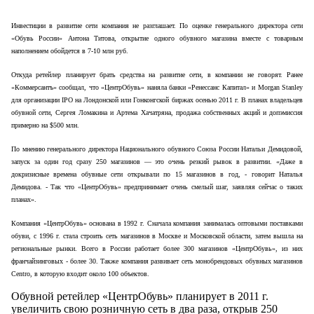
Инвестиции в развитие сети компания не разглашает. По оценке генерального директора сети
«Обувь России» Антона Титова, открытие одного обувного магазина вместе с товарным
наполнением обойдется в 7-10 млн руб.
Откуда ретейлер планирует брать средства на развитие сети, в компании не говорят. Ранее
«Коммерсантъ» сообщал, что «ЦентрОбувь» наняла банки «Ренессанс Капитал» и Morgan Stanley
для организации IPO на Лондонской или Гонконгской биржах осенью 2011 г. В планах владельцев
обувной сети, Сергея Ломакина и Артема Хачатряна, продажа собственных акций и допэмиссия
примерно на $500 млн.
По мнению генерального директора Национального обувного Союза России Натальи Демидовой,
запуск за один год сразу 250 магазинов — это очень резкий рывок в развитии. «Даже в
докризисные времена обувные сети открывали по 15 магазинов в год, - говорит Наталья
Демидова. - Так что «ЦентрОбувь» предпринимает очень смелый шаг, заявляя сейчас о таких
планах».
Компания «ЦентрОбувь» основана в 1992 г. Сначала компания занималась оптовыми поставками
обуви, с 1996 г. стала строить сеть магазинов в Москве и Московской области, затем вышла на
региональные рынки. Всего в России работает более 300 магазинов «ЦентрОбувь», из них
франчайзинговых - более 30. Также компания развивает сеть монобрендовых обувных магазинов
Centro, в которую входит около 100 объектов.
Обувной ретейлер «ЦентрОбувь» планирует в 2011 г.
увеличить свою розничную сеть в два раза, открыв 250