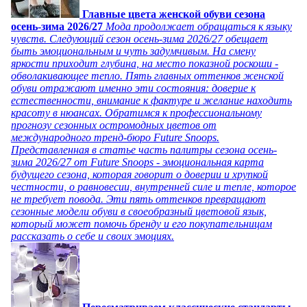
Главные цвета женской обуви сезона
осень-зима 2026/27
Мода продолжает обращаться к языку
чувств. Следующий сезон осень-зима 2026/27 обещает
быть эмоциональным и чуть задумчивым. На смену
яркости приходит глубина, на место показной роскоши -
обволакивающее тепло. Пять главных оттенков женской
обуви отражают именно эти состояния: доверие к
естественности, внимание к фактуре и желание находить
красоту в нюансах. Обратимся к профессиональному
прогнозу сезонных остромодных цветов от
международного тренд-бюро Future Snoops.
Представленная в статье часть палитры сезона осень-
зима 2026/27 от Future Snoops - эмоциональная карта
будущего сезона, которая говорит о доверии и хрупкой
честности, о равновесии, внутренней силе и тепле, которое
не требует повода. Эти пять оттенков превращают
сезонные модели обуви в своеобразный цветовой язык,
который может помочь бренду и его покупательницам
рассказать о себе и своих эмоциях.