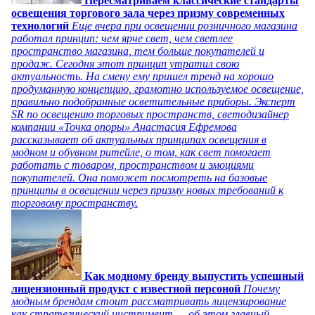
Пересматриваем классические стандарты
освещения торгового зала через призму современных
технологий
Еще вчера при освещении розничного магазина
работал принцип: чем ярче свет, чем светлее
пространство магазина, тем больше покупателей и
продаж. Сегодня этот принцип утратил свою
актуальность. На смену ему пришел тренд на хорошо
продуманную концепцию, грамотно используемое освещение,
правильно подобранные осветительные приборы. Эксперт
SR по освещению торговых пространств, светодизайнер
компании «Точка опоры» Анастасия Ефремова
рассказывает об актуальных принципах освещения в
модном и обувном ритейле, о том, как свет помогает
работать с товаром, пространством и эмоциями
покупателей. Она поможет посмотреть на базовые
принципы в освещении через призму новых требований к
торговому пространству.
Как модному бренду выпустить успешный
лицензионный продукт с известной персоной
Почему
модным брендам стоит рассматривать лицензирование
как стратегический инструмент — об этом главный