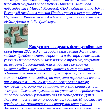
редактор журнала Shoes Report Наталья Тимашова
побеседовала с Марией Козеевой, СЕО медиахолдинга Юлии
Высоцкой (входит в состав Продюсерского центра Андрея
Сергеевича Кончаловского) и бренд-директором бизнесов
«Едим Дома» и Julia Vysotskaya.
Как усилить и сделать более устойчивым
свой бренд
2025 год стал годом выживания для многих
модных брендов в очень непростых и быстро меняющихся
условиях перегретого рынка: падение трафика, закрытие
целых сетей и компаний, консолидация селлеров на
маркетплейсах, переток покупательского трафика из
офлайна в онлайн – все эти и другие факторы влияли на
всех и особенно на слабых, на тех, кто переживал те или
иные проблемы. Рынок перешел к сберегательному
потреблению. Кто-то считает, что это кризис, а наш
эксперт - бизнес-консультант по управлению продажами и
стратегическому развитию для fashion-брендов Дания
Ткачева – называет это взрослением рынка. И предлагает
проблемным компаниям свой авторский инструмент
диагностики бизнеса и возможностей его оздоровления и