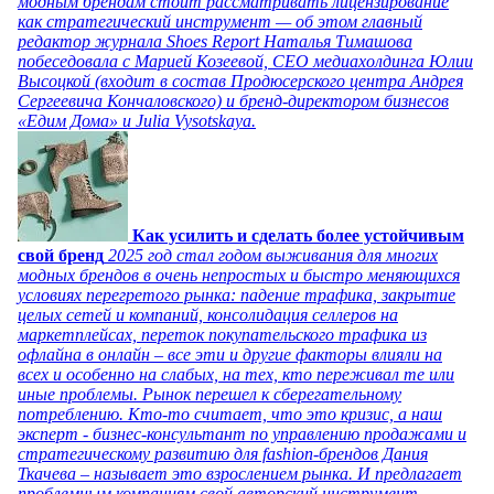
модным брендам стоит рассматривать лицензирование
как стратегический инструмент — об этом главный
редактор журнала Shoes Report Наталья Тимашова
побеседовала с Марией Козеевой, СЕО медиахолдинга Юлии
Высоцкой (входит в состав Продюсерского центра Андрея
Сергеевича Кончаловского) и бренд-директором бизнесов
«Едим Дома» и Julia Vysotskaya.
Как усилить и сделать более устойчивым
свой бренд
2025 год стал годом выживания для многих
модных брендов в очень непростых и быстро меняющихся
условиях перегретого рынка: падение трафика, закрытие
целых сетей и компаний, консолидация селлеров на
маркетплейсах, переток покупательского трафика из
офлайна в онлайн – все эти и другие факторы влияли на
всех и особенно на слабых, на тех, кто переживал те или
иные проблемы. Рынок перешел к сберегательному
потреблению. Кто-то считает, что это кризис, а наш
эксперт - бизнес-консультант по управлению продажами и
стратегическому развитию для fashion-брендов Дания
Ткачева – называет это взрослением рынка. И предлагает
проблемным компаниям свой авторский инструмент