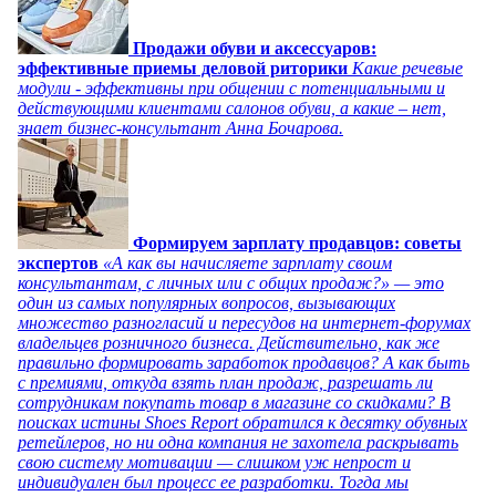
Продажи обуви и аксессуаров:
эффективные приемы деловой риторики
Какие речевые
модули - эффективны при общении с потенциальными и
действующими клиентами салонов обуви, а какие – нет,
знает бизнес-консультант Анна Бочарова.
Формируем зарплату продавцов: советы
экспертов
«А как вы начисляете зарплату своим
консультантам, с личных или с общих продаж?» — это
один из самых популярных вопросов, вызывающих
множество разногласий и пересудов на интернет-форумах
владельцев розничного бизнеса. Действительно, как же
правильно формировать заработок продавцов? А как быть
с премиями, откуда взять план продаж, разрешать ли
сотрудникам покупать товар в магазине со скидками? В
поисках истины Shoes Report обратился к десятку обувных
ретейлеров, но ни одна компания не захотела раскрывать
свою систему мотивации — слишком уж непрост и
индивидуален был процесс ее разработки. Тогда мы