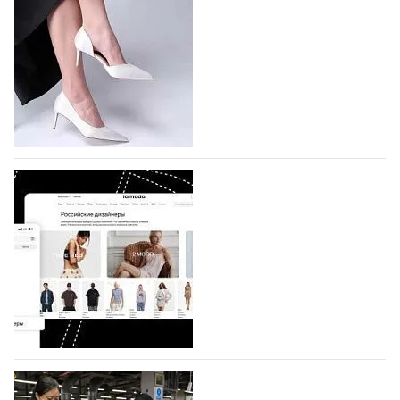
подано 1047 заявок
На участие в седьмой Московской неделе моды,
которая пройдет в российской столице с 26 сентября
по 1 октября, уже подано 1047 заявок. Примерно
половину из них (494) прислали дизайнеры,
коллекции которых не были представлены в…
07.08.2026
844
BALLINA представит свои новинки на Euro
Shoes
Компания BALLINA Guangzhou Lihuang Footwear
Co., Ltd., основанная в 2011 году и расположенная в
Гуанчжоу, столице моды Китая, является
профессиональной обувной компанией,
объединяющей разработку, производство и…
07.08.2026
713
На платформе Lamoda - новый раздел и