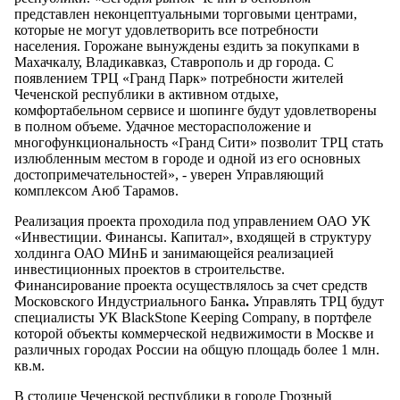
представлен неконцептуальными торговыми центрами,
которые не могут удовлетворить все потребности
населения. Горожане вынуждены ездить за покупками в
Махачкалу, Владикавказ, Ставрополь и др города. С
появлением ТРЦ «Гранд Парк» потребности жителей
Чеченской республики в активном отдыхе,
комфортабельном сервисе и шопинге будут удовлетворены
в полном объеме. Удачное месторасположение и
многофункциональность «Гранд Сити» позволит ТРЦ стать
излюбленным местом в городе и одной из его основных
достопримечательностей», - уверен Управляющий
комплексом Аюб Тарамов.
Реализация проекта проходила под управлением ОАО УК
«Инвестиции. Финансы. Капитал», входящей в структуру
холдинга ОАО МИнБ и занимающейся реализацией
инвестиционных проектов в строительстве.
Финансирование проекта осуществлялось за счет средств
Московского Индустриального Банка
.
Управлять ТРЦ будут
специалисты УК BlackStone Keeping Company, в портфеле
которой объекты коммерческой недвижимости в Москве и
различных городах России на общую площадь более 1 млн.
кв.м.
В столице Чеченской республики в городе Грозный