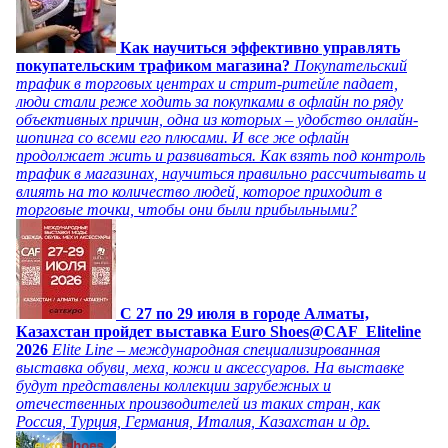
Как научиться эффективно управлять
покупательским трафиком магазина?
Покупательский
трафик в торговых центрах и стрит-ритейле падает,
люди стали реже ходить за покупками в офлайн по ряду
объективных причин, одна из которых – удобство онлайн-
шопинга со всеми его плюсами. И все же офлайн
продолжает жить и развиваться. Как взять под контроль
трафик в магазинах, научиться правильно рассчитывать и
влиять на то количество людей, которое приходит в
торговые точки, чтобы они были прибыльными?
C 27 по 29 июля в городе Алматы,
Казахстан пройдет выставка Euro Shoes@CAF_Eliteline
2026
Elite Line – международная специализированная
выставка обуви, меха, кожи и аксессуаров. На выставке
будут представлены коллекции зарубежных и
отечественных производителей из таких стран, как
Россия, Турция, Германия, Италия, Казахстан и др.