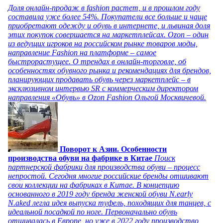
Доля онлайн-продаж в fashion растет, и в прошлом году
составила уже более 54%. Покупатели все больше и чаще
приобретают одежду и обувь в интернете, и львиная доля
этих покупок совершается на маркетплейсах. Ozon – один
из ведущих игроков на российском рынке товаров моды,
направление Fashion на платформе – самое
быстрорастущее. О трендах в онлайн-торговле, об
особенностях обувного рынка и рекомендациях для брендов,
планирующих продавать обувь через маркетплейс – в
эксклюзивном интервью SR с коммерческим директором
направления «Обувь» в Ozon Fashion Ольгой Москвичевой.
Поворот к Азии. Особенности
производства обуви на фабрике в Китае
Поиск
партнерской фабрики для производства обуви – процесс
непростой. Сегодня многие российские бренды отшивают
свои коллекции на фабриках в Китае. В концепцию
основанного в 2019 году бренда женской обуви N.early
N.aked легла идея выпуска туфель, походящих для танцев, с
идеальной посадкой по ноге. Первоначально обувь
отшивалась в Европе, но уже в 2022 году производство