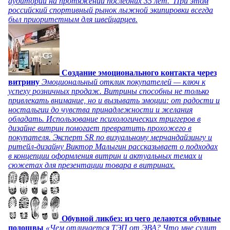
аудитории на протяжении последних 35 лет. При этом
российский спортивный рынок лыжной экипировки всегда
был приоритетным для швейцарцев.
Создание эмоционального контакта через
витрину
Эмоциональный отклик покупателей — ключ к
успеху розничных продаж. Витрины способны не только
привлекать внимание, но и вызывать эмоции: от радости и
ностальгии до чувства принадлежности и желания
обладать. Использование психологических триггеров в
дизайне витрин помогает превратить прохожего в
покупателя. Эксперт SR по визуальному мерчандайзингу и
ритейл-дизайну Виктор Малыгин рассказывает о подходах
в концепции оформления витрин и актуальных темах и
сюжетах для презентации товара в витринах.
Обувной ликбез: из чего делаются обувные
подошвы
«Чем отличается ТЭП от ЭВА? Что мне сулит