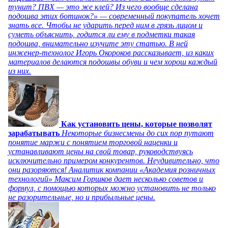
тунит? ПВХ — это же клей? Из чего вообще сделана
подошва этих ботинок?» — современный покупатель хочет
знать все. Чтобы не ударить перед ним в грязь лицом и
суметь объяснить, годится ли ему в подметки такая
подошва, внимательно изучите эту статью. В ней
инженер-технолог Игорь Окороков рассказывает, из каких
материалов делаются подошвы обуви и чем хорош каждый
из них.
Как установить цены, которые позволят
зарабатывать
Некоторые бизнесмены до сих пор путают
понятие маржи с понятием торговой наценки и
устанавливают цены на свой товар, руководствуясь
исключительно примером конкурентов. Неудивительно, что
они разоряются! Аналитик компании «Академия розничных
технологий» Максим Горшков дает несколько советов и
формул, с помощью которых можно установить не только
не разорительные, но и прибыльные цены.