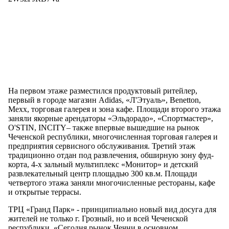
На первом этаже разместился продуктовый ритейлер,
первый в городе магазин Adidas, «Л'Этуаль», Benetton,
Mexx, торговая галерея и зона кафе. Площади второго этажа
заняли якорные арендаторы «Эльдорадо», «Спортмастер»,
O'STIN, INCITY– также впервые вышедшие на рынок
Чеченской республики, многочисленная торговая галерея и
предприятия сервисного обслуживания. Третий этаж
традиционно отдан под развлечения, обширную зону фуд-
корта, 4-х зальный мультиплекс «Монитор» и детский
развлекательный центр площадью 300 кв.м. Площади
четвертого этажа заняли многочисленные рестораны, кафе
и открытые террасы.
ТРЦ «Гранд Парк» - принципиально новый вид досуга для
жителей не только г. Грозный, но и всей Чеченской
республики. «Сегодня рынок Чечни в основном