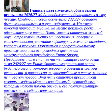
Главные цвета женской обуви сезона
осень-зима 2026/27
Мода продолжает обращаться к языку
чувств. Следующий сезон осень-зима 2026/27 обещает
быть эмоциональным и чуть задумчивым. На смену
яркости приходит глубина, на место показной роскоши -
обволакивающее тепло. Пять главных оттенков женской
обуви отражают именно эти состояния: доверие к
естественности, внимание к фактуре и желание находить
красоту в нюансах. Обратимся к профессиональному
прогнозу сезонных остромодных цветов от
международного тренд-бюро Future Snoops.
Представленная в статье часть палитры сезона осень-
зима 2026/27 от Future Snoops - эмоциональная карта
будущего сезона, которая говорит о доверии и хрупкой
честности, о равновесии, внутренней силе и тепле, которое
не требует повода. Эти пять оттенков превращают
сезонные модели обуви в своеобразный цветовой язык,
который может помочь бренду и его покупательницам
рассказать о себе и своих эмоциях.