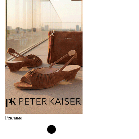
перевыпустил свой хит - кроссовки
Bubble
Популярный силуэт бренда,1999 года выпуска,
соответствует сегодняшнему тренду на
сникерины (гибридный вариант балеток и
кроссовок обтекаемой формы и с тонкой подошвой).
Но в модели Miu Miu Bubble присутствует еще и…
05.08.2026
4626
Реклама