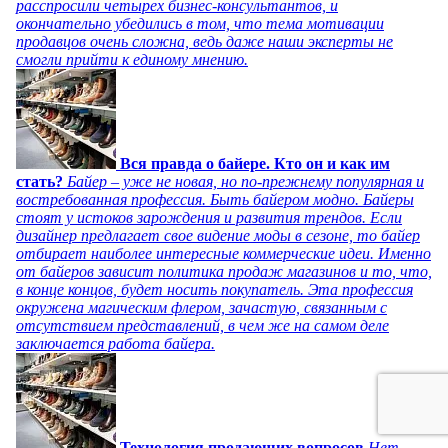
расспросили четырех бизнес-консультантов, и
окончательно убедились в том, что тема мотивации
продавцов очень сложна, ведь даже наши эксперты не
смогли прийти к единому мнению.
Вся правда о байере. Кто он и как им
стать?
Байер – уже не новая, но по-прежнему популярная и
востребованная профессия. Быть байером модно. Байеры
стоят у истоков зарождения и развития трендов. Если
дизайнер предлагает свое видение моды в сезоне, то байер
отбирает наиболее интересные коммерческие идеи. Именно
от байеров зависит политика продаж магазинов и то, что,
в конце концов, будет носить покупатель. Эта профессия
окружена магическим флером, зачастую, связанным с
отсутствием представлений, в чем же на самом деле
заключается работа байера.
Технология продающих вопросов
Нет