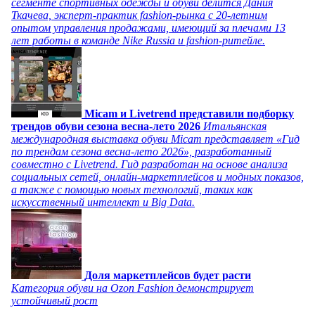
сегменте спортивных одежды и обуви делится Дания
Ткачева, эксперт-практик fashion-рынка с 20-летним
опытом управления продажами, имеющий за плечами 13
лет работы в команде Nike Russia и fashion-ритейле.
Micam и Livetrend представили подборку
трендов обуви сезона весна-лето 2026
Итальянская
международная выставка обуви Micam представляет «Гид
по трендам сезона весна-лето 2026», разработанный
совместно с Livetrend. Гид разработан на основе анализа
социальных сетей, онлайн-маркетплейсов и модных показов,
а также с помощью новых технологий, таких как
искусственный интеллект и Big Data.
Доля маркетплейсов будет расти
Категория обуви на Ozon Fashion демонстрирует
устойчивый рост