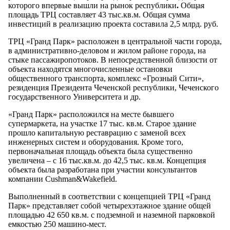
которого впервые вышли на рынок республики
.
Общая
площадь ТРЦ составляет 43 тыс.кв.м. Общая сумма
инвестиций в реализацию проекта составила 2,5 млрд. руб.
ТРЦ «Гранд Парк» расположен в центральной части города,
в административно-деловом и жилом районе города, на
стыке пассажиропотоков. В непосредственной близости от
объекта находятся многочисленные остановки
общественного транспорта, комплекс «Грозный Сити»,
резиденция Президента Чеченской республики, Чеченского
государственного Университета и др.
«Гранд Парк» расположился на месте бывшего
супермаркета, на участке 17 тыс. кв.м. Старое здание
прошло капитальную реставрацию с заменой всех
инженерных систем и оборудования. Кроме того,
первоначальная площадь объекта была существенно
увеличена – с 16 тыс.кв.м. до 42,5 тыс. кв.м. Концепция
объекта была разработана при участии консультантов
компании Cushman&Wakefield.
Выполненный в соответствии с концепцией ТРЦ «Гранд
Парк» представляет собой четырехэтажное здание общей
площадью 42 650 кв.м. с подземной и наземной парковкой
емкостью 250 машино-мест.