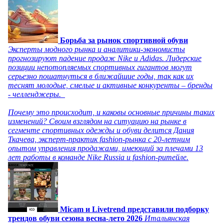
Борьба за рынок спортивной обуви
Эксперты модного рынка и аналитики-экономисты
прогнозируют падение продаж Nike и Adidas. Лидерские
позиции непотопляемых спортивных гигантов могут
серьезно пошатнуться в ближайшие годы, так как их
теснят молодые, смелые и активные конкуренты – бренды
- челленджеры.
Почему это происходит, и каковы основные причины таких
изменений? Своим взглядом на ситуацию на рынке в
сегменте спортивных одежды и обуви делится Дания
Ткачева, эксперт-практик fashion-рынка с 20-летним
опытом управления продажами, имеющий за плечами 13
лет работы в команде Nike Russia и fashion-ритейле.
Micam и Livetrend представили подборку
трендов обуви сезона весна-лето 2026
Итальянская