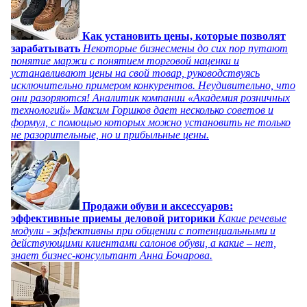
Как установить цены, которые позволят
зарабатывать
Некоторые бизнесмены до сих пор путают
понятие маржи с понятием торговой наценки и
устанавливают цены на свой товар, руководствуясь
исключительно примером конкурентов. Неудивительно, что
они разоряются! Аналитик компании «Академия розничных
технологий» Максим Горшков дает несколько советов и
формул, с помощью которых можно установить не только
не разорительные, но и прибыльные цены.
Продажи обуви и аксессуаров:
эффективные приемы деловой риторики
Какие речевые
модули - эффективны при общении с потенциальными и
действующими клиентами салонов обуви, а какие – нет,
знает бизнес-консультант Анна Бочарова.