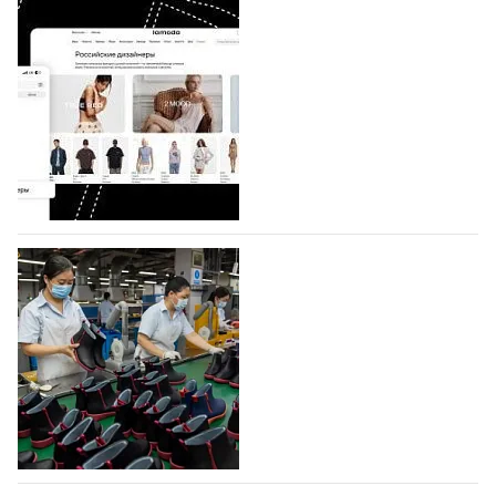
BALLINA представит свои новинки на Euro
Shoes
Компания BALLINA Guangzhou Lihuang Footwear
Co., Ltd., основанная в 2011 году и расположенная в
Гуанчжоу, столице моды Китая, является
профессиональной обувной компанией,
объединяющей разработку, производство и…
07.08.2026
554
На платформе Lamoda - новый раздел и
условия продвижения локальных
дизайнерских марок
Российский маркетплейс Lamoda решил обновить
раздел для продажи продукции локальных
дизайнерских марок одежды, обуви и аксессуаров.
Бренды также получат маркетинговую…
06.08.2026
736