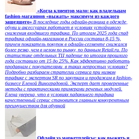
«Когда клиентов мало: как владельцам
fashion-магазинов «выжать» максимум из каждого
зашедшего»
В последние годы офлайн-розница в одежде,
обуви и аксессуарах работает в условиях устойчивого
снижения входящего трафика. По итогам 2025 года спад
трафика офлайн-магазинов в России составил 8-15 %,
причем показатель покупок в офлайн-сегменте снижался
более резко, чем в целом по рынку, по данным Retail.ru. По
статистике отдельных ТЦ падение по итогам прошлого
года составило от 15 до 25%. Как эффективно работать
продавцам с покупателями в таких непростых условиях?
Подробно разбираем стратегии сервиса при низком
трафике с экспертом SR по закупкам и продажам в fashion-
бизнесе Еленой Виноградовой. Эксперт дает проверенные
методы с практическими примерами речевых модулей.
Елена уверена, что в условиях падающего трафика
качественный сервис становится главным конкурентным
преимуществом для обувной
Офлайн vs маркетплейсы: как выжить и