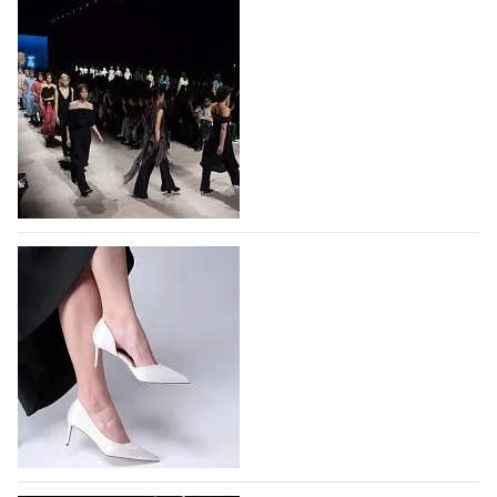
На участие в Московской неделе моды
подано 1047 заявок
На участие в седьмой Московской неделе моды,
которая пройдет в российской столице с 26 сентября
по 1 октября, уже подано 1047 заявок. Примерно
половину из них (494) прислали дизайнеры,
коллекции которых не были представлены в…
07.08.2026
692