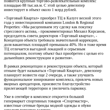
появится крупный торгово-развлекательный комплекс
площадью 88 тыс.кв.м. С этой целью девелопер
инвестирует в объект около 1 млрд рублей.
«Торговый Квартал» приобрел ТЦ в Калуге весной этого
года у инвестиционной компании London & Regional
Properties: «Мы расцениваем эту сделку как покупку
стрессового актива, - прокомментировал Михаил Кирсанов,
председатель совета директоров «Торговый квартал», -
Концепция объекта требовала значительной коррекции,
доля вакантных площадей превышала 40%. Но в тоже время
ТЦ отличается выгодной локацией и серьезным
потенциалом, поэтому объект был приобретен с целью его
дальнейших реконструкции и развития».
В рамках реконцепции и реконструкции объекта, который
отныне будет называться «Торговый Квартал», девелопер
планирует возвести еще 2 очереди, а также улучшить
функциональное зонирование комплекса, привлечь новых
якорных арендаторов, произвести благоустройство
прилегающей территории и увеличить парковку.
Уже в сентябре в комплексе откроется большой
гипермаркет спортивных товаров «Спортмастер»,
известные сетевые бренды модной одежды и обуви
заполнят торговую галерею.