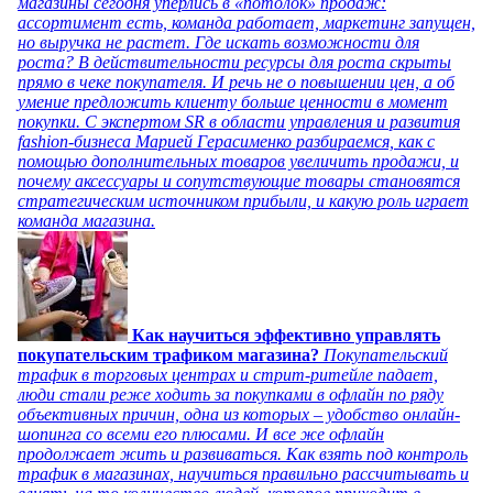
магазины сегодня уперлись в «потолок» продаж:
ассортимент есть, команда работает, маркетинг запущен,
но выручка не растет. Где искать возможности для
роста? В действительности ресурсы для роста скрыты
прямо в чеке покупателя. И речь не о повышении цен, а об
умение предложить клиенту больше ценности в момент
покупки. С экспертом SR в области управления и развития
fashion-бизнеса Марией Герасименко разбираемся, как с
помощью дополнительных товаров увеличить продажи, и
почему аксессуары и сопутствующие товары становятся
стратегическим источником прибыли, и какую роль играет
команда магазина.
Как научиться эффективно управлять
покупательским трафиком магазина?
Покупательский
трафик в торговых центрах и стрит-ритейле падает,
люди стали реже ходить за покупками в офлайн по ряду
объективных причин, одна из которых – удобство онлайн-
шопинга со всеми его плюсами. И все же офлайн
продолжает жить и развиваться. Как взять под контроль
трафик в магазинах, научиться правильно рассчитывать и