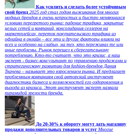
Как усилить и сделать более устойчивым
свой бренд
2025 год стал годом выживания для многих
модных брендов в очень непростых и быстро меняющихся
условиях перегретого рынка: падение трафика, закрытие
целых сетей и компаний, консолидация селлеров на
маркетплейсах, переток покупательского трафика из
офлайна в онлайн – все эти и другие факторы влияли на
всех и особенно на слабых, на тех, кто переживал те или
иные проблемы. Рынок перешел к сберегательному
потреблению. Кто-то считает, что это кризис, а наш
эксперт - бизнес-консультант по управлению продажами и
стратегическому развитию для fashion-брендов Дания
Ткачева – называет это взрослением рынка. И предлагает
проблемным компаниям свой авторский инструмент
диагностики бизнеса и возможностей его оздоровления и
выхода из кризиса. Этот инструмент эксперт назвала
пирамидой зрелости бренда.
До 20-30% к обороту могут дать магазину
продажи дополнительных товаров и услуг
Многие