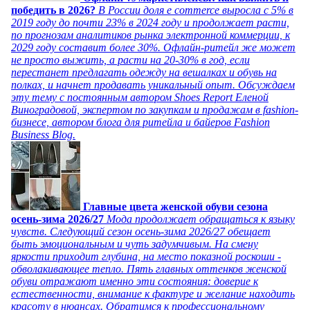
победить в 2026?
В России доля e commerce выросла с 5% в
2019 году до почти 23% в 2024 году и продолжает расти,
по прогнозам аналитиков рынка электронной коммерции, к
2029 году составит более 30%. Офлайн-ритейл же может
не просто выжить, а расти на 20-30% в год, если
перестанет предлагать одежду на вешалках и обувь на
полках, и начнет продавать уникальный опыт. Обсуждаем
эту тему с постоянным автором Shoes Report Еленой
Виноградовой, экспертом по закупкам и продажам в fashion-
бизнесе, автором блога для ритейла и байеров Fashion
Business Blog.
Главные цвета женской обуви сезона
осень-зима 2026/27
Мода продолжает обращаться к языку
чувств. Следующий сезон осень-зима 2026/27 обещает
быть эмоциональным и чуть задумчивым. На смену
яркости приходит глубина, на место показной роскоши -
обволакивающее тепло. Пять главных оттенков женской
обуви отражают именно эти состояния: доверие к
естественности, внимание к фактуре и желание находить
красоту в нюансах. Обратимся к профессиональному