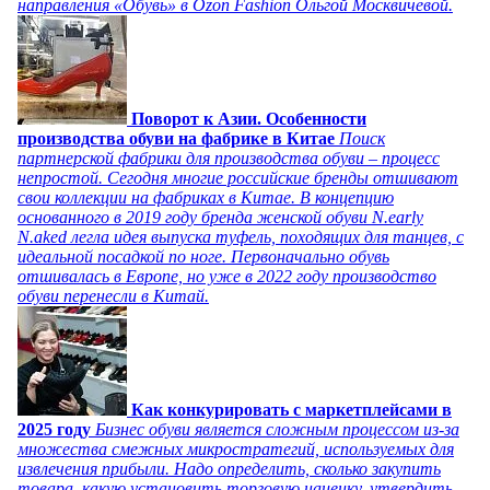
направления «Обувь» в Ozon Fashion Ольгой Москвичевой.
Поворот к Азии. Особенности
производства обуви на фабрике в Китае
Поиск
партнерской фабрики для производства обуви – процесс
непростой. Сегодня многие российские бренды отшивают
свои коллекции на фабриках в Китае. В концепцию
основанного в 2019 году бренда женской обуви N.early
N.aked легла идея выпуска туфель, походящих для танцев, с
идеальной посадкой по ноге. Первоначально обувь
отшивалась в Европе, но уже в 2022 году производство
обуви перенесли в Китай.
Как конкурировать с маркетплейсами в
2025 году
Бизнес обуви является сложным процессом из-за
множества смежных микростратегий, используемых для
извлечения прибыли. Надо определить, сколько закупить
товара, какую установить торговую наценку, утвердить