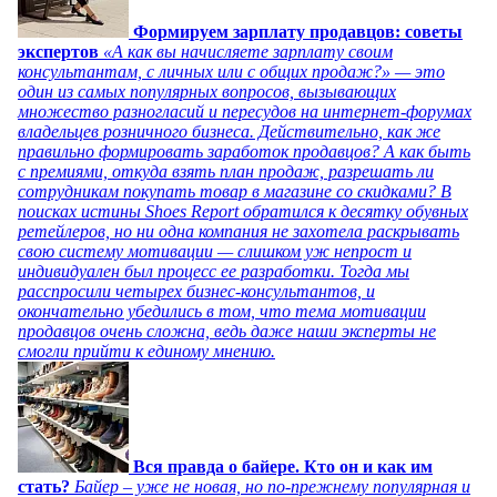
Формируем зарплату продавцов: советы
экспертов
«А как вы начисляете зарплату своим
консультантам, с личных или с общих продаж?» — это
один из самых популярных вопросов, вызывающих
множество разногласий и пересудов на интернет-форумах
владельцев розничного бизнеса. Действительно, как же
правильно формировать заработок продавцов? А как быть
с премиями, откуда взять план продаж, разрешать ли
сотрудникам покупать товар в магазине со скидками? В
поисках истины Shoes Report обратился к десятку обувных
ретейлеров, но ни одна компания не захотела раскрывать
свою систему мотивации — слишком уж непрост и
индивидуален был процесс ее разработки. Тогда мы
расспросили четырех бизнес-консультантов, и
окончательно убедились в том, что тема мотивации
продавцов очень сложна, ведь даже наши эксперты не
смогли прийти к единому мнению.
Вся правда о байере. Кто он и как им
стать?
Байер – уже не новая, но по-прежнему популярная и