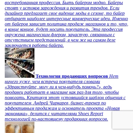
востребованная профессия. Быть байером модно. Байеры
стоят у истоков зарождения и развития трендов. Если
дизайнер предлагает свое видение моды в сезоне, то байер
отбирает наиболее интересные коммерческие идеи. Именно
от байеров зависит политика продаж магазинов и то, что,
в конце концов, будет носить покупатель. Эта профессия
окружена магическим флером, зачастую, связанным с
отсутствием представлений, в чем же на самом деле
заключается работа байера.
Технология продающих вопросов
Нет
ничего хуже, чем встреча покупателя словами
«Здравствуйте, могу ли я чем-нибудь помочь?», ведь
продавец работает в магазине как раз для того, чтобы
помогать. Критикуя этот устоявшийся шаблон общения с
покупателем, Андрей Чиркарев, бизнес-тренер по
эффективным продажам и основатель проекта «Новая
экономика», делится с читателями Shoes Report
технологией по-настоящему продающих вопросов.