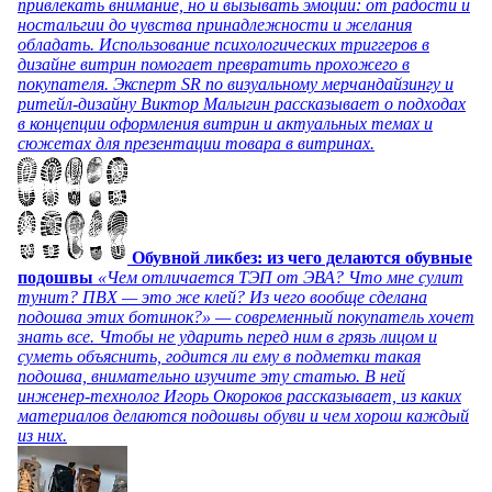
привлекать внимание, но и вызывать эмоции: от радости и
ностальгии до чувства принадлежности и желания
обладать. Использование психологических триггеров в
дизайне витрин помогает превратить прохожего в
покупателя. Эксперт SR по визуальному мерчандайзингу и
ритейл-дизайну Виктор Малыгин рассказывает о подходах
в концепции оформления витрин и актуальных темах и
сюжетах для презентации товара в витринах.
Обувной ликбез: из чего делаются обувные
подошвы
«Чем отличается ТЭП от ЭВА? Что мне сулит
тунит? ПВХ — это же клей? Из чего вообще сделана
подошва этих ботинок?» — современный покупатель хочет
знать все. Чтобы не ударить перед ним в грязь лицом и
суметь объяснить, годится ли ему в подметки такая
подошва, внимательно изучите эту статью. В ней
инженер-технолог Игорь Окороков рассказывает, из каких
материалов делаются подошвы обуви и чем хорош каждый
из них.