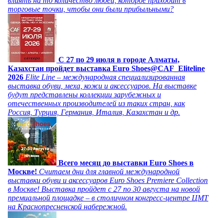
влиять на то количество людей, которое приходит в
торговые точки, чтобы они были прибыльными?
C 27 по 29 июля в городе Алматы,
Казахстан пройдет выставка Euro Shoes@CAF_Eliteline
2026
Elite Line – международная специализированная
выставка обуви, меха, кожи и аксессуаров. На выставке
будут представлены коллекции зарубежных и
отечественных производителей из таких стран, как
Россия, Турция, Германия, Италия, Казахстан и др.
Всего месяц до выставки Euro Shoes в
Москве!
Считаем дни для главной международной
выставки обуви и аксессуаров Euro Shoes Premiere Collection
в Москве! Выставка пройдет с 27 по 30 августа на новой
премиальной площадке – в столичном конгресс-центре ЦМТ
на Краснопресненской набережной.