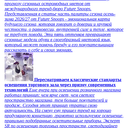
прогнозу сезонных остромодных цветов от
международного тренд-бюро Future Snoops.
Представленная в статье часть палитры сезона осень-
зима 2026/27 от Future Snoops - эмоциональная карта
будущего сезона, которая говорит о доверии и хрупкой
честности, о равновесии, внутренней силе и тепле, которое
не требует повода. Эти пять оттенков превращают
сезонные модели обуви в своеобразный цветовой язык,
который может помочь бренду и его покупательницам
рассказать о себе и своих эмоциях.
Пересматриваем классические стандарты
освещения торгового зала через призму современных
технологий
Еще вчера при освещении розничного магазина
работал принцип: чем ярче свет, чем светлее
пространство магазина, тем больше покупателей и
продаж. Сегодня этот принцип утратил свою
актуальность. На смену ему пришел тренд на хорошо
продуманную концепцию, грамотно используемое освещение,
правильно подобранные осветительные приборы. Эксперт
SR по освещению торговых пространств, светодизайнер