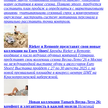
норму остатков в конце сезона. Помимо этого, требуется
составить план продаж и определиться с маркетинговыми
акциями, учитывающими сезонный спрос и конкурентное
окружение, настроить систему мотивации персонала и
правильно расставить точки контроля.
Rieker и Remonte представят свои новые
коллекции на Euro Shoes!
Бренды Rieker и Remonte,
входящие в число ведущих обувных компаний Германии,
представят свои коллекции сезона Весна-Лето’26 в Москве
на международной выставке обуви и аксессуаров Euro
Shoes! Выставка пройдет c 27 по 30 августа 2025 г. на
новой премиальной площадке в конгресс-центре ЦМТ на
Краснопресненской набережной.
Новая коллекция Tamaris Весна-Лето 26:
комфорт и элегантность в каждой модели
Немецкий