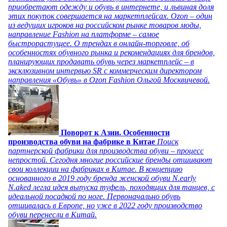
приобретают одежду и обувь в интернете, и львиная доля
этих покупок совершается на маркетплейсах. Ozon – один
из ведущих игроков на российском рынке товаров моды,
направление Fashion на платформе – самое
быстрорастущее. О трендах в онлайн-торговле, об
особенностях обувного рынка и рекомендациях для брендов,
планирующих продавать обувь через маркетплейс – в
эксклюзивном интервью SR с коммерческим директором
направления «Обувь» в Ozon Fashion Ольгой Москвичевой.
Поворот к Азии. Особенности
производства обуви на фабрике в Китае
Поиск
партнерской фабрики для производства обуви – процесс
непростой. Сегодня многие российские бренды отшивают
свои коллекции на фабриках в Китае. В концепцию
основанного в 2019 году бренда женской обуви N.early
N.aked легла идея выпуска туфель, походящих для танцев, с
идеальной посадкой по ноге. Первоначально обувь
отшивалась в Европе, но уже в 2022 году производство
обуви перенесли в Китай.