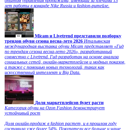
опытом управления продажами, имеющий за плечами 13
лет работы в команде Nike Russia и fashion-ритейле.
Micam и Livetrend представили подборку
трендов обуви сезона весна-лето 2026
Итальянская
международная выставка обуви Micam представляет «Гид
по трендам сезона весна-лето 2026», разработанный
совместно с Livetrend. Гид разработан на основе анализа
социальных сетей, онлайн-маркетплейсов и модных показов,
а также с помощью новых технологий, таких как
искусственный интеллект и Big Data.
Доля маркетплейсов будет расти
Категория обуви на Ozon Fashion демонстрирует
устойчивый рост
Доля онлайн-продаж в fashion растет, и в прошлом году
составила уже более 54%. Покупатели все больше и чаще