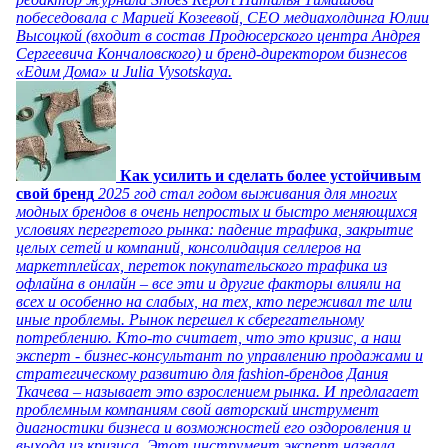
побеседовала с Марией Козеевой, СЕО медиахолдинга Юлии
Высоцкой (входит в состав Продюсерского центра Андрея
Сергеевича Кончаловского) и бренд-директором бизнесов
«Едим Дома» и Julia Vysotskaya.
Как усилить и сделать более устойчивым
свой бренд
2025 год стал годом выживания для многих
модных брендов в очень непростых и быстро меняющихся
условиях перегретого рынка: падение трафика, закрытие
целых сетей и компаний, консолидация селлеров на
маркетплейсах, переток покупательского трафика из
офлайна в онлайн – все эти и другие факторы влияли на
всех и особенно на слабых, на тех, кто переживал те или
иные проблемы. Рынок перешел к сберегательному
потреблению. Кто-то считает, что это кризис, а наш
эксперт - бизнес-консультант по управлению продажами и
стратегическому развитию для fashion-брендов Дания
Ткачева – называет это взрослением рынка. И предлагает
проблемным компаниям свой авторский инструмент
диагностики бизнеса и возможностей его оздоровления и
выхода из кризиса. Этот инструмент эксперт назвала