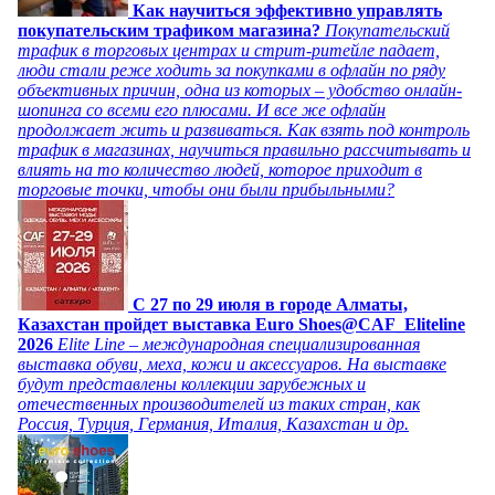
Как научиться эффективно управлять
покупательским трафиком магазина?
Покупательский
трафик в торговых центрах и стрит-ритейле падает,
люди стали реже ходить за покупками в офлайн по ряду
объективных причин, одна из которых – удобство онлайн-
шопинга со всеми его плюсами. И все же офлайн
продолжает жить и развиваться. Как взять под контроль
трафик в магазинах, научиться правильно рассчитывать и
влиять на то количество людей, которое приходит в
торговые точки, чтобы они были прибыльными?
C 27 по 29 июля в городе Алматы,
Казахстан пройдет выставка Euro Shoes@CAF_Eliteline
2026
Elite Line – международная специализированная
выставка обуви, меха, кожи и аксессуаров. На выставке
будут представлены коллекции зарубежных и
отечественных производителей из таких стран, как
Россия, Турция, Германия, Италия, Казахстан и др.