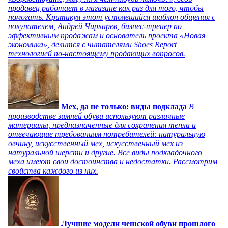
продавец работает в магазине как раз для того, чтобы
помогать. Критикуя этот устоявшийся шаблон общения с
покупателем, Андрей Чиркарев, бизнес-тренер по
эффективным продажам и основатель проекта «Новая
экономика», делится с читателями Shoes Report
технологией по-настоящему продающих вопросов.
Мех, да не только: виды подклада
В
производстве зимней обуви используют различные
материалы, предназначенные для сохранения тепла и
отвечающие требованиям потребителей: натуральную
овчину, искусственный мех, искусственный мех из
натуральной шерсти и другие. Все виды подкладочного
меха имеют свои достоинства и недостатки. Рассмотрим
свойства каждого из них.
Лучшие модели чешской обуви прошлого