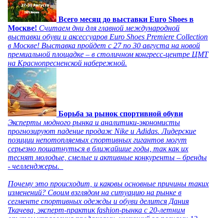
Всего месяц до выставки Euro Shoes в
Москве!
Считаем дни для главной международной
выставки обуви и аксессуаров Euro Shoes Premiere Collection
в Москве! Выставка пройдет с 27 по 30 августа на новой
премиальной площадке – в столичном конгресс-центре ЦМТ
на Краснопресненской набережной.
Борьба за рынок спортивной обуви
Эксперты модного рынка и аналитики-экономисты
прогнозируют падение продаж Nike и Adidas. Лидерские
позиции непотопляемых спортивных гигантов могут
серьезно пошатнуться в ближайшие годы, так как их
теснят молодые, смелые и активные конкуренты – бренды
- челленджеры.
Почему это происходит, и каковы основные причины таких
изменений? Своим взглядом на ситуацию на рынке в
сегменте спортивных одежды и обуви делится Дания
Ткачева, эксперт-практик fashion-рынка с 20-летним