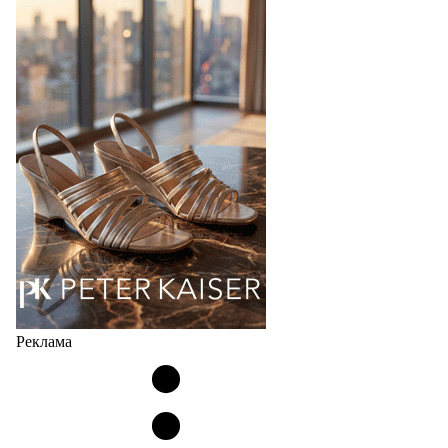
Фабрика зонтов DINIYA является одним из лидеров
продаж на рынке в России, Беларуси и других
странах СНГ. Широкий модельный ряд женских,
мужских, детских и пляжных зонтов в необычном
дизайнерском исполнении, отличается надёжностью
и высоким качеством…
05.08.2026
428
Реклама