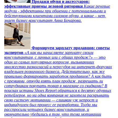
Продажи обуви и аксессуаров:
эффективные приемы деловой риторики
Какие речевые
модули - эффективны при общении с потенциальными и
действующими клиентами салонов обуви, а какие – нет,
знает бизнес-консультант Анна Бочарова.
Формируем зарплату продавцов: советы
экспертов
«А как вы начисляете зарплату своим
консультантам, с личных или с общих продаж?» — это
один из самых популярных вопросов, вызывающих
множество разногласий и пересудов на интернет-форумах
владельцев розничного бизнеса. Действительно, как же
правильно формировать заработок продавцов? А как быть
с премиями, откуда взять план продаж, разрешать ли
сотрудникам покупать товар в магазине со скидками? В
поисках истины Shoes Report обратился к десятку обувных
ретейлеров, но ни одна компания не захотела раскрывать
свою систему мотивации — слишком уж непрост и
индивидуален был процесс ее разработки. Тогда мы
расспросили четырех бизнес-консультантов, и
окончательно убедились в том, что тема мотивации