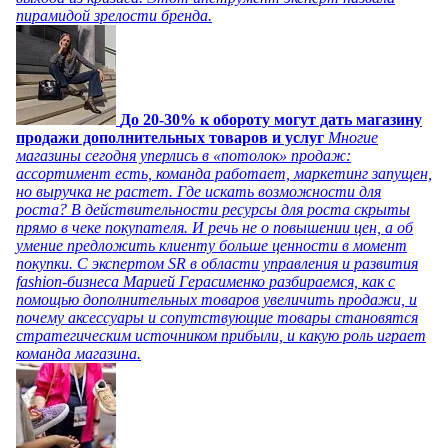
пирамидой зрелости бренда.
До 20-30% к обороту могут дать магазину
продажи дополнительных товаров и услуг
Многие
магазины сегодня уперлись в «потолок» продаж:
ассортимент есть, команда работает, маркетинг запущен,
но выручка не растет. Где искать возможности для
роста? В действительности ресурсы для роста скрыты
прямо в чеке покупателя. И речь не о повышении цен, а об
умение предложить клиенту больше ценности в момент
покупки. С экспертом SR в области управления и развития
fashion-бизнеса Марией Герасименко разбираемся, как с
помощью дополнительных товаров увеличить продажи, и
почему аксессуары и сопутствующие товары становятся
стратегическим источником прибыли, и какую роль играет
команда магазина.