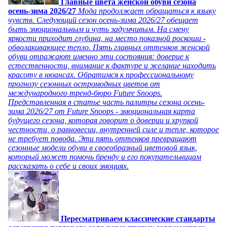
Главные цвета женской обуви сезона
осень-зима 2026/27
Мода продолжает обращаться к языку
чувств. Следующий сезон осень-зима 2026/27 обещает
быть эмоциональным и чуть задумчивым. На смену
яркости приходит глубина, на место показной роскоши -
обволакивающее тепло. Пять главных оттенков женской
обуви отражают именно эти состояния: доверие к
естественности, внимание к фактуре и желание находить
красоту в нюансах. Обратимся к профессиональному
прогнозу сезонных остромодных цветов от
международного тренд-бюро Future Snoops.
Представленная в статье часть палитры сезона осень-
зима 2026/27 от Future Snoops - эмоциональная карта
будущего сезона, которая говорит о доверии и хрупкой
честности, о равновесии, внутренней силе и тепле, которое
не требует повода. Эти пять оттенков превращают
сезонные модели обуви в своеобразный цветовой язык,
который может помочь бренду и его покупательницам
рассказать о себе и своих эмоциях.
Пересматриваем классические стандарты