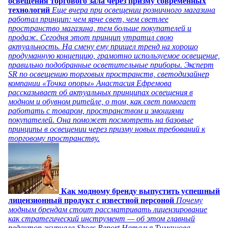
освещения торгового зала через призму современных
технологий
Еще вчера при освещении розничного магазина
работал принцип: чем ярче свет, чем светлее
пространство магазина, тем больше покупателей и
продаж. Сегодня этот принцип утратил свою
актуальность. На смену ему пришел тренд на хорошо
продуманную концепцию, грамотно используемое освещение,
правильно подобранные осветительные приборы. Эксперт
SR по освещению торговых пространств, светодизайнер
компании «Точка опоры» Анастасия Ефремова
рассказывает об актуальных принципах освещения в
модном и обувном ритейле, о том, как свет помогает
работать с товаром, пространством и эмоциями
покупателей. Она поможет посмотреть на базовые
принципы в освещении через призму новых требований к
торговому пространству.
Как модному бренду выпустить успешный
лицензионный продукт с известной персоной
Почему
модным брендам стоит рассматривать лицензирование
как стратегический инструмент — об этом главный
редактор журнала Shoes Report Наталья Тимашова