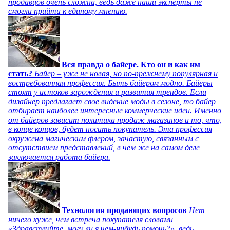
продавцов очень сложна, ведь даже наши эксперты не
смогли прийти к единому мнению.
Вся правда о байере. Кто он и как им
стать?
Байер – уже не новая, но по-прежнему популярная и
востребованная профессия. Быть байером модно. Байеры
стоят у истоков зарождения и развития трендов. Если
дизайнер предлагает свое видение моды в сезоне, то байер
отбирает наиболее интересные коммерческие идеи. Именно
от байеров зависит политика продаж магазинов и то, что,
в конце концов, будет носить покупатель. Эта профессия
окружена магическим флером, зачастую, связанным с
отсутствием представлений, в чем же на самом деле
заключается работа байера.
Технология продающих вопросов
Нет
ничего хуже, чем встреча покупателя словами
«Здравствуйте, могу ли я чем-нибудь помочь?», ведь