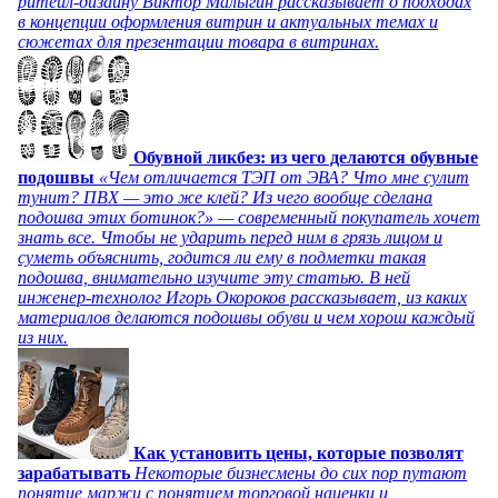
ритейл-дизайну Виктор Малыгин рассказывает о подходах
в концепции оформления витрин и актуальных темах и
сюжетах для презентации товара в витринах.
Обувной ликбез: из чего делаются обувные
подошвы
«Чем отличается ТЭП от ЭВА? Что мне сулит
тунит? ПВХ — это же клей? Из чего вообще сделана
подошва этих ботинок?» — современный покупатель хочет
знать все. Чтобы не ударить перед ним в грязь лицом и
суметь объяснить, годится ли ему в подметки такая
подошва, внимательно изучите эту статью. В ней
инженер-технолог Игорь Окороков рассказывает, из каких
материалов делаются подошвы обуви и чем хорош каждый
из них.
Как установить цены, которые позволят
зарабатывать
Некоторые бизнесмены до сих пор путают
понятие маржи с понятием торговой наценки и