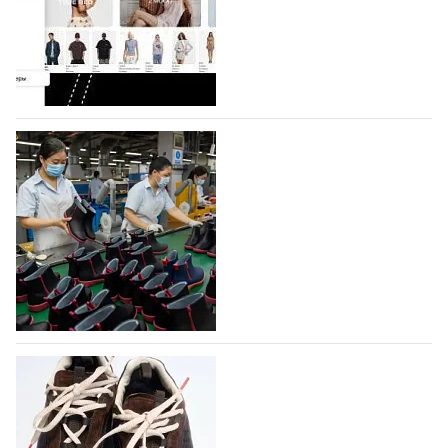
Co., Ltd., основанная в 2011 году и расположенная в
Гуанчжоу, столице моды Китая, является
профессиональной обувной компанией,
объединяющей разработку, производство и…
07.08.2026
491
На платформе Lamoda - новый раздел и
условия продвижения локальных
дизайнерских марок
Российский маркетплейс Lamoda решил обновить
раздел для продажи продукции локальных
дизайнерских марок одежды, обуви и аксессуаров.
Бренды также получат маркетинговую…
06.08.2026
658
Объем мирового производства обуви в
2025 году практически не увеличился
В 2025 году мировое производство обуви