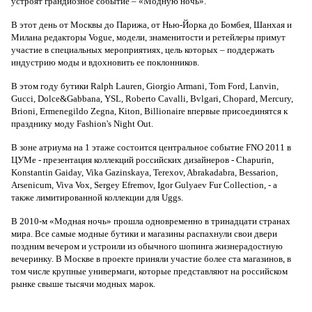
устроят грандиозное событие – «Модную ночь».
В этот день от Москвы до Парижа, от Нью-Йорка до Бомбея, Шанхая и
Милана редакторы Vogue, модели, знаменитости и ретейлеры примут
участие в специальных мероприятиях, цель которых – поддержать
индустрию моды и вдохновить ее поклонников.
В этом году бутики Ralph Lauren, Giorgio Armani, Tom Ford, Lanvin,
Gucci, Dolce&Gabbana, YSL, Roberto Cavalli, Bvlgari, Chopard, Mercury,
Brioni, Ermenegildo Zegna, Kiton, Billionaire впервые присоединятся к
празднику моду Fashion's Night Out.
В зоне атриума на 1 этаже состоится центральное событие FNO 2011 в
ЦУМе - презентация коллекций российских дизайнеров - Chapurin,
Konstantin Gaiday, Vika Gazinskaya, Terexov, Abrakadabra, Bessarion,
Arsenicum, Viva Vox, Sergey Efremov, Igor Gulyaev Fur Collection, - а
также лимитированной коллекции для Uggs.
В 2010-м «Модная ночь» прошла одновременно в тринадцати странах
мира. Все самые модные бутики и магазины распахнули свои двери
поздним вечером и устроили из обычного шопинга жизнерадостную
вечеринку. В Москве в проекте приняли участие более ста магазинов, в
том числе крупные универмаги, которые представляют на российском
рынке свыше тысячи модных марок.