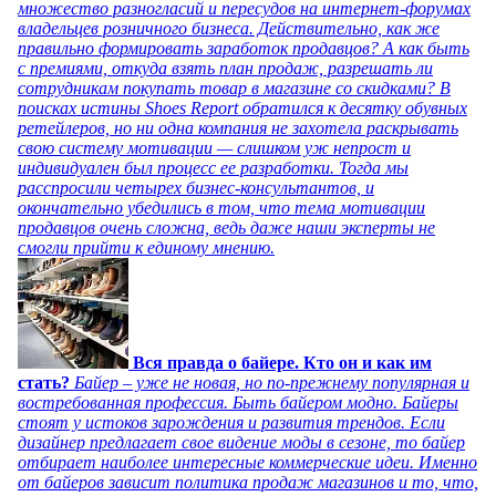
множество разногласий и пересудов на интернет-форумах
владельцев розничного бизнеса. Действительно, как же
правильно формировать заработок продавцов? А как быть
с премиями, откуда взять план продаж, разрешать ли
сотрудникам покупать товар в магазине со скидками? В
поисках истины Shoes Report обратился к десятку обувных
ретейлеров, но ни одна компания не захотела раскрывать
свою систему мотивации — слишком уж непрост и
индивидуален был процесс ее разработки. Тогда мы
расспросили четырех бизнес-консультантов, и
окончательно убедились в том, что тема мотивации
продавцов очень сложна, ведь даже наши эксперты не
смогли прийти к единому мнению.
Вся правда о байере. Кто он и как им
стать?
Байер – уже не новая, но по-прежнему популярная и
востребованная профессия. Быть байером модно. Байеры
стоят у истоков зарождения и развития трендов. Если
дизайнер предлагает свое видение моды в сезоне, то байер
отбирает наиболее интересные коммерческие идеи. Именно
от байеров зависит политика продаж магазинов и то, что,