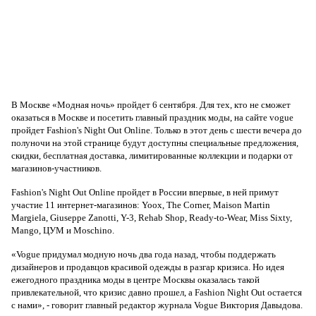
В Москве «Модная ночь» пройдет 6 сентября. Для тех, кто не сможет
оказаться в Москве и посетить главный праздник моды, на сайте vogue
пройдет Fashion's Night Out Online. Только в этот день с шести вечера до
полуночи на этой странице будут доступны специальные предложения,
скидки, бесплатная доставка, лимитированные коллекции и подарки от
магазинов-участников.
Fashion's Night Out Online пройдет в России впервые, в ней примут
участие 11 интернет-магазинов: Yoox, The Corner, Maison Martin
Margiela, Giuseppe Zanotti, Y-3, Rehab Shop, Ready-to-Wear, Miss Sixty,
Mango, ЦУМ и Moschino.
«Vogue придумал модную ночь два года назад, чтобы поддержать
дизайнеров и продавцов красивой одежды в разгар кризиса. Но идея
ежегодного праздника моды в центре Москвы оказалась такой
привлекательной, что кризис давно прошел, а Fashion Night Out остается
с нами», - говорит главный редактор журнала Vogue Виктория Давыдова.