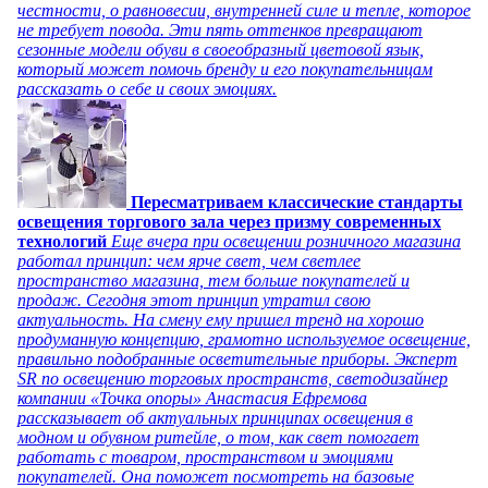
честности, о равновесии, внутренней силе и тепле, которое
не требует повода. Эти пять оттенков превращают
сезонные модели обуви в своеобразный цветовой язык,
который может помочь бренду и его покупательницам
рассказать о себе и своих эмоциях.
Пересматриваем классические стандарты
освещения торгового зала через призму современных
технологий
Еще вчера при освещении розничного магазина
работал принцип: чем ярче свет, чем светлее
пространство магазина, тем больше покупателей и
продаж. Сегодня этот принцип утратил свою
актуальность. На смену ему пришел тренд на хорошо
продуманную концепцию, грамотно используемое освещение,
правильно подобранные осветительные приборы. Эксперт
SR по освещению торговых пространств, светодизайнер
компании «Точка опоры» Анастасия Ефремова
рассказывает об актуальных принципах освещения в
модном и обувном ритейле, о том, как свет помогает
работать с товаром, пространством и эмоциями
покупателей. Она поможет посмотреть на базовые