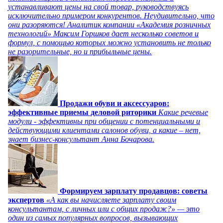
устанавливают цены на свой товар, руководствуясь
исключительно примером конкурентов. Неудивительно, что
они разоряются! Аналитик компании «Академия розничных
технологий» Максим Горшков дает несколько советов и
формул, с помощью которых можно установить не только
не разорительные, но и прибыльные цены.
Продажи обуви и аксессуаров:
эффективные приемы деловой риторики
Какие речевые
модули - эффективны при общении с потенциальными и
действующими клиентами салонов обуви, а какие – нет,
знает бизнес-консультант Анна Бочарова.
Формируем зарплату продавцов: советы
экспертов
«А как вы начисляете зарплату своим
консультантам, с личных или с общих продаж?» — это
один из самых популярных вопросов, вызывающих