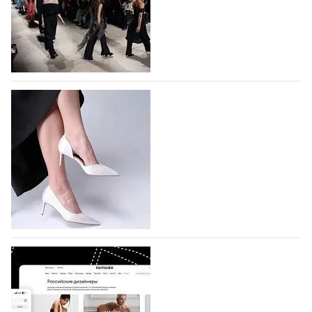
На участие в Московской неделе моды
подано 1047 заявок
На участие в седьмой Московской неделе моды,
которая пройдет в российской столице с 26 сентября
по 1 октября, уже подано 1047 заявок. Примерно
половину из них (494) прислали дизайнеры,
коллекции которых не были представлены в…
07.08.2026
632
BALLINA представит свои новинки на Euro
Shoes
Компания BALLINA Guangzhou Lihuang Footwear