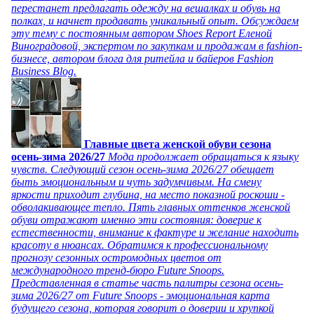
перестанет предлагать одежду на вешалках и обувь на
полках, и начнет продавать уникальный опыт. Обсуждаем
эту тему с постоянным автором Shoes Report Еленой
Виноградовой, экспертом по закупкам и продажам в fashion-
бизнесе, автором блога для ритейла и байеров Fashion
Business Blog.
Главные цвета женской обуви сезона
осень-зима 2026/27
Мода продолжает обращаться к языку
чувств. Следующий сезон осень-зима 2026/27 обещает
быть эмоциональным и чуть задумчивым. На смену
яркости приходит глубина, на место показной роскоши -
обволакивающее тепло. Пять главных оттенков женской
обуви отражают именно эти состояния: доверие к
естественности, внимание к фактуре и желание находить
красоту в нюансах. Обратимся к профессиональному
прогнозу сезонных остромодных цветов от
международного тренд-бюро Future Snoops.
Представленная в статье часть палитры сезона осень-
зима 2026/27 от Future Snoops - эмоциональная карта
будущего сезона, которая говорит о доверии и хрупкой