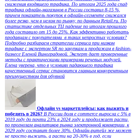
снижения входящего трафика. По итогам 2025 года спад
трафика офлайн-магазинов в России составил 8-15 %,
причем показатель покупок в офлайн-сегменте снижался
более резко, чем в целом по рынку, по данным Retail.ru. По
статистике отдельных ТЦ падение по итогам прошлого
года составило от 15 до 25%. Как эффективно работать
продавцам с покупателями в таких непростых условиях?
Подробно разбираем стратегии сервиса при низком
трафике с экспертом SR по закупкам и продажам в fashion-
бизнесе Еленой Виноградовой. Эксперт дает проверенные
методы с практическими примерами речевых модулей.
Елена уверена, что в условиях падающего трафика
качественный сервис становится главным конкурентным
преимуществом для обувной
Офлайн vs маркетплейсы: как выжить и
победить в 2026?
В России доля e commerce выросла с 5% в
2019 году до почти 23% в 2024 году и продолжает расти,
по прогнозам аналитиков рынка электронной коммерции, к
2029 году составит более 30%. Офлайн-ритейл же может
не просто выжить, а расти на 20-30% в год, если