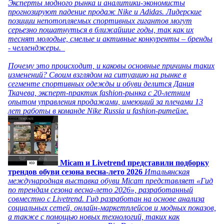
Эксперты модного рынка и аналитики-экономисты
прогнозируют падение продаж Nike и Adidas. Лидерские
позиции непотопляемых спортивных гигантов могут
серьезно пошатнуться в ближайшие годы, так как их
теснят молодые, смелые и активные конкуренты – бренды
- челленджеры.
Почему это происходит, и каковы основные причины таких
изменений? Своим взглядом на ситуацию на рынке в
сегменте спортивных одежды и обуви делится Дания
Ткачева, эксперт-практик fashion-рынка с 20-летним
опытом управления продажами, имеющий за плечами 13
лет работы в команде Nike Russia и fashion-ритейле.
Micam и Livetrend представили подборку
трендов обуви сезона весна-лето 2026
Итальянская
международная выставка обуви Micam представляет «Гид
по трендам сезона весна-лето 2026», разработанный
совместно с Livetrend. Гид разработан на основе анализа
социальных сетей, онлайн-маркетплейсов и модных показов,
а также с помощью новых технологий, таких как