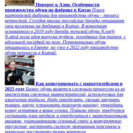
Поворот к Азии. Особенности
производства обуви на фабрике в Китае
Поиск
партнерской фабрики для производства обуви – процесс
непростой. Сегодня многие российские бренды отшивают
свои коллекции на фабриках в Китае. В концепцию
основанного в 2019 году бренда женской обуви N.early
N.aked легла идея выпуска туфель, походящих для танцев, с
идеальной посадкой по ноге. Первоначально обувь
отшивалась в Европе, но уже в 2022 году производство
обуви перенесли в Китай.
Как конкурировать с маркетплейсами в
2025 году
Бизнес обуви является сложным процессом из-за
множества смежных микростратегий, используемых для
извлечения прибыли. Надо определить, сколько закупить
товара, какую установить торговую наценку, утвердить
норму остатков в конце сезона. Помимо этого, требуется
составить план продаж и определиться с маркетинговыми
акциями, учитывающими сезонный спрос и конкурентное
окружение, настроить систему мотивации персонала и
правильно расставить точки контроля.