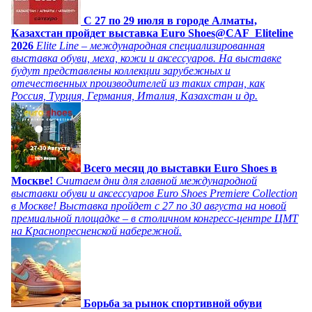
C 27 по 29 июля в городе Алматы,
Казахстан пройдет выставка Euro Shoes@CAF_Eliteline
2026
Elite Line – международная специализированная
выставка обуви, меха, кожи и аксессуаров. На выставке
будут представлены коллекции зарубежных и
отечественных производителей из таких стран, как
Россия, Турция, Германия, Италия, Казахстан и др.
Всего месяц до выставки Euro Shoes в
Москве!
Считаем дни для главной международной
выставки обуви и аксессуаров Euro Shoes Premiere Collection
в Москве! Выставка пройдет с 27 по 30 августа на новой
премиальной площадке – в столичном конгресс-центре ЦМТ
на Краснопресненской набережной.
Борьба за рынок спортивной обуви