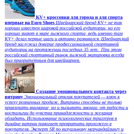
KV+ кроссовки для города и для спорта
впервые на Euro Shoes
Швейцарский бренд KV+ не так
хорошо известен широкой российской аудитории, но его
хорошо знают в мире лыжного спорта, ведь именно там
KV+ делал первые шаги и активно развивался. Швейцарский
бренд заслужил доверие профессиональной спортивной
аудитории на протяжении последних 35 лет. При этом
российский спортивный рынок лыжной экипировки всегда
был приоритетным для швейцарцев.
Создание эмоционального контакта через
витрину
Эмоциональный отклик покупателей — ключ к
успеху розничных продаж. Витрины способны не только
привлекать внимание, но и вызывать эмоции: от радости и
ностальгии до чувства принадлежности и желания
обладать. Использование психологических триггеров в
дизайне витрин помогает превратить прохожего в
покупателя. Эксперт SR по визуальному мерчандайзингу и