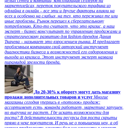
целых сетей и компаний, консолидация селлеров на
маркетплейсах, переток покупательского трафика из
офлайна в онлайн – все эти и другие факторы влияли на
всех и особенно на слабых, на тех, кто переживал те или
иные проблемы. Рынок перешел к сберегательному
потреблению. Кто-то считает, что это кризис, а наш
эксперт - бизнес-консультант по управлению продажами и
стратегическому развитию для fashion-брендов Дания
Ткачева – называет это взрослением рынка. И предлагает
проблемным компаниям свой авторский инструмент
диагностики бизнеса и возможностей его оздоровления и
выхода из кризиса. Этот инструмент эксперт назвала
пирамидой зрелости бренда.
До 20-30% к обороту могут дать магазину
продажи дополнительных товаров и услуг
Многие
магазины сегодня уперлись в «потолок» продаж:
ассортимент есть, команда работает, маркетинг запущен,
но выручка не растет. Где искать возможности для
роста? В действительности ресурсы для роста скрыты
прямо в чеке покупателя. И речь не о повышении цен, а об
умение предложить клиенту больше ценности в момент