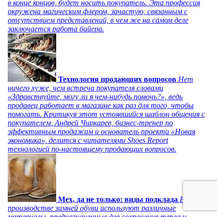
в конце концов, будет носить покупатель. Эта профессия
окружена магическим флером, зачастую, связанным с
отсутствием представлений, в чем же на самом деле
заключается работа байера.
Технология продающих вопросов
Нет
ничего хуже, чем встреча покупателя словами
«Здравствуйте, могу ли я чем-нибудь помочь?», ведь
продавец работает в магазине как раз для того, чтобы
помогать. Критикуя этот устоявшийся шаблон общения с
покупателем, Андрей Чиркарев, бизнес-тренер по
эффективным продажам и основатель проекта «Новая
экономика», делится с читателями Shoes Report
технологией по-настоящему продающих вопросов.
Мех, да не только: виды подклада
В
производстве зимней обуви используют различные
материалы, предназначенные для сохранения тепла и