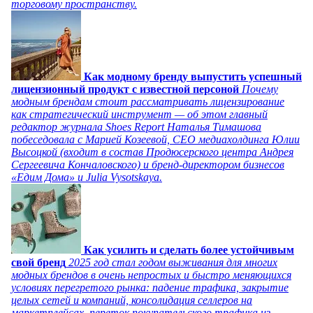
торговому пространству.
Как модному бренду выпустить успешный
лицензионный продукт с известной персоной
Почему
модным брендам стоит рассматривать лицензирование
как стратегический инструмент — об этом главный
редактор журнала Shoes Report Наталья Тимашова
побеседовала с Марией Козеевой, СЕО медиахолдинга Юлии
Высоцкой (входит в состав Продюсерского центра Андрея
Сергеевича Кончаловского) и бренд-директором бизнесов
«Едим Дома» и Julia Vysotskaya.
Как усилить и сделать более устойчивым
свой бренд
2025 год стал годом выживания для многих
модных брендов в очень непростых и быстро меняющихся
условиях перегретого рынка: падение трафика, закрытие
целых сетей и компаний, консолидация селлеров на
маркетплейсах, переток покупательского трафика из