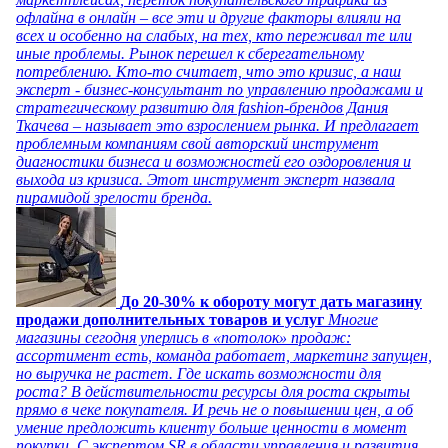
офлайна в онлайн – все эти и другие факторы влияли на
всех и особенно на слабых, на тех, кто переживал те или
иные проблемы. Рынок перешел к сберегательному
потреблению. Кто-то считает, что это кризис, а наш
эксперт - бизнес-консультант по управлению продажами и
стратегическому развитию для fashion-брендов Дания
Ткачева – называет это взрослением рынка. И предлагает
проблемным компаниям свой авторский инструмент
диагностики бизнеса и возможностей его оздоровления и
выхода из кризиса. Этот инструмент эксперт назвала
пирамидой зрелости бренда.
До 20-30% к обороту могут дать магазину
продажи дополнительных товаров и услуг
Многие
магазины сегодня уперлись в «потолок» продаж:
ассортимент есть, команда работает, маркетинг запущен,
но выручка не растет. Где искать возможности для
роста? В действительности ресурсы для роста скрыты
прямо в чеке покупателя. И речь не о повышении цен, а об
умение предложить клиенту больше ценности в момент
покупки. С экспертом SR в области управления и развития