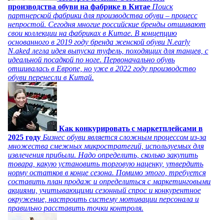
производства обуви на фабрике в Китае
Поиск
партнерской фабрики для производства обуви – процесс
непростой. Сегодня многие российские бренды отшивают
свои коллекции на фабриках в Китае. В концепцию
основанного в 2019 году бренда женской обуви N.early
N.aked легла идея выпуска туфель, походящих для танцев, с
идеальной посадкой по ноге. Первоначально обувь
отшивалась в Европе, но уже в 2022 году производство
обуви перенесли в Китай.
Как конкурировать с маркетплейсами в
2025 году
Бизнес обуви является сложным процессом из-за
множества смежных микростратегий, используемых для
извлечения прибыли. Надо определить, сколько закупить
товара, какую установить торговую наценку, утвердить
норму остатков в конце сезона. Помимо этого, требуется
составить план продаж и определиться с маркетинговыми
акциями, учитывающими сезонный спрос и конкурентное
окружение, настроить систему мотивации персонала и
правильно расставить точки контроля.