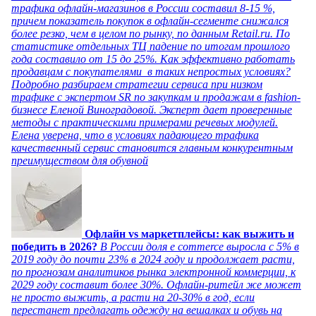
трафика офлайн-магазинов в России составил 8-15 %,
причем показатель покупок в офлайн-сегменте снижался
более резко, чем в целом по рынку, по данным Retail.ru. По
статистике отдельных ТЦ падение по итогам прошлого
года составило от 15 до 25%. Как эффективно работать
продавцам с покупателями в таких непростых условиях?
Подробно разбираем стратегии сервиса при низком
трафике с экспертом SR по закупкам и продажам в fashion-
бизнесе Еленой Виноградовой. Эксперт дает проверенные
методы с практическими примерами речевых модулей.
Елена уверена, что в условиях падающего трафика
качественный сервис становится главным конкурентным
преимуществом для обувной
Офлайн vs маркетплейсы: как выжить и
победить в 2026?
В России доля e commerce выросла с 5% в
2019 году до почти 23% в 2024 году и продолжает расти,
по прогнозам аналитиков рынка электронной коммерции, к
2029 году составит более 30%. Офлайн-ритейл же может
не просто выжить, а расти на 20-30% в год, если
перестанет предлагать одежду на вешалках и обувь на