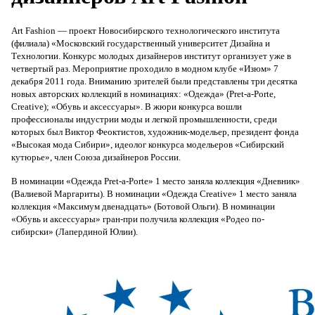
Art Fashion — проект Новосибирского технологического института
(филиала) «Московский государственный университет Дизайна и
Технологии. Конкурс молодых дизайнеров институт организует уже в
четвертый раз. Мероприятие проходило в модном клубе «Изюм» 7
декабря 2011 года. Вниманию зрителей были представлены три десятка
новых авторских коллекций в номинациях: «Одежда» (Pret-a-Porte,
Creative); «Обувь и аксессуары». В жюри конкурса вошли
профессионалы индустрии моды и легкой промышленности, среди
которых был Виктор Феоктистов, художник-модельер, президент фонда
«Высокая мода Сибири», идеолог конкурса модельеров «Сибирский
кутюрье», член Союза дизайнеров России.
В номинации «Одежда Pret-a-Porte» 1 место заняла коллекция «Дневник»
(Валиевой Маргариты). В номинации «Одежда Creative» 1 место заняла
коллекция «Максимум двенадцать» (Ботовой Ольги). В номинации
«Обувь и аксессуары» гран-при получила коллекция «Родео по-
сибирски» (Лапердиной Юлии).