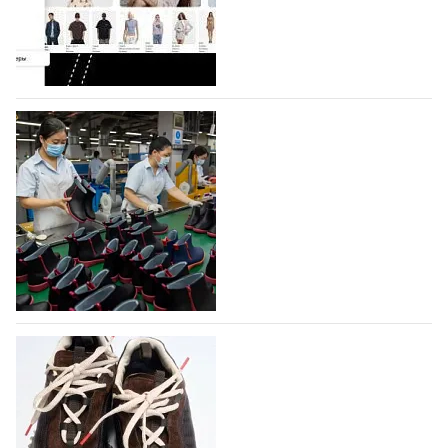
Гуанчжоу, столице моды Китая, является
профессиональной обувной компанией,
объединяющей разработку, производство и…
07.08.2026
447
На платформе Lamoda - новый раздел и
условия продвижения локальных
дизайнерских марок
Российский маркетплейс Lamoda решил обновить
раздел для продажи продукции локальных
дизайнерских марок одежды, обуви и аксессуаров.
Бренды также получат маркетинговую…
06.08.2026
609
Объем мирового производства обуви в
2025 году практически не увеличился
В 2025 году мировое производство обуви
практически не изменилось, зафиксировав