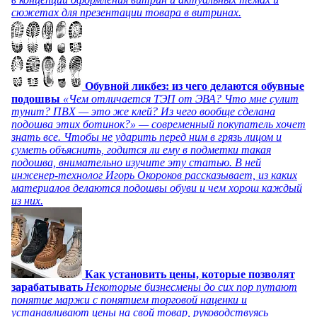
сюжетах для презентации товара в витринах.
Обувной ликбез: из чего делаются обувные
подошвы
«Чем отличается ТЭП от ЭВА? Что мне сулит
тунит? ПВХ — это же клей? Из чего вообще сделана
подошва этих ботинок?» — современный покупатель хочет
знать все. Чтобы не ударить перед ним в грязь лицом и
суметь объяснить, годится ли ему в подметки такая
подошва, внимательно изучите эту статью. В ней
инженер-технолог Игорь Окороков рассказывает, из каких
материалов делаются подошвы обуви и чем хорош каждый
из них.
Как установить цены, которые позволят
зарабатывать
Некоторые бизнесмены до сих пор путают
понятие маржи с понятием торговой наценки и
устанавливают цены на свой товар, руководствуясь