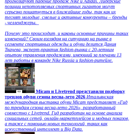
прогнозируют падение продаж Nike и Adidas. Лидерские
позиции непотопляемых спортивных гигантов могут
серьезно пошатнуться в ближайшие годы, так как их
теснят молодые, смелые и активные конкуренты – бренды
- челленджеры.
Почему это происходит, и каковы основные причины таких
изменений? Своим взглядом на ситуацию на рынке в
сегменте спортивных одежды и обуви делится Дания
Ткачева, эксперт-практик fashion-рынка с 20-летним
опытом управления продажами, имеющий за плечами 13
лет работы в команде Nike Russia и fashion-ритейле.
Micam и Livetrend представили подборку
трендов обуви сезона весна-лето 2026
Итальянская
международная выставка обуви Micam представляет «Гид
по трендам сезона весна-лето 2026», разработанный
совместно с Livetrend. Гид разработан на основе анализа
социальных сетей, онлайн-маркетплейсов и модных показов,
а также с помощью новых технологий, таких как
искусственный интеллект и Big Data.