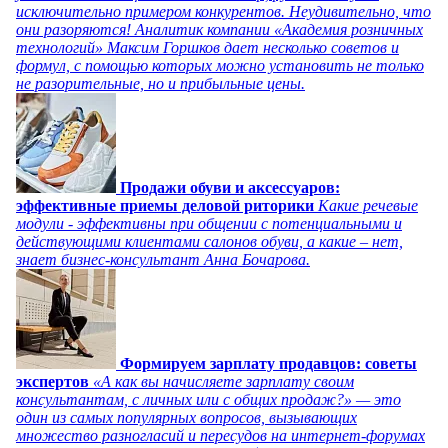
исключительно примером конкурентов. Неудивительно, что
они разоряются! Аналитик компании «Академия розничных
технологий» Максим Горшков дает несколько советов и
формул, с помощью которых можно установить не только
не разорительные, но и прибыльные цены.
Продажи обуви и аксессуаров:
эффективные приемы деловой риторики
Какие речевые
модули - эффективны при общении с потенциальными и
действующими клиентами салонов обуви, а какие – нет,
знает бизнес-консультант Анна Бочарова.
Формируем зарплату продавцов: советы
экспертов
«А как вы начисляете зарплату своим
консультантам, с личных или с общих продаж?» — это
один из самых популярных вопросов, вызывающих
множество разногласий и пересудов на интернет-форумах