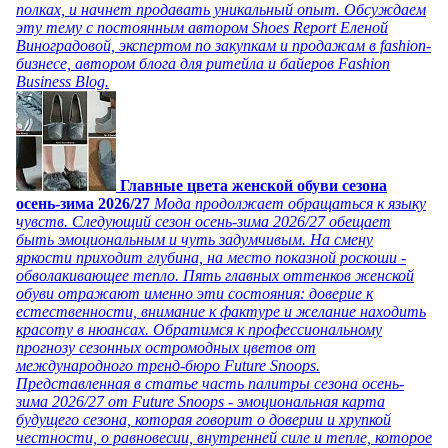
полках, и начнет продавать уникальный опыт. Обсуждаем
эту тему с постоянным автором Shoes Report Еленой
Виноградовой, экспертом по закупкам и продажам в fashion-
бизнесе, автором блога для ритейла и байеров Fashion
Business Blog.
Главные цвета женской обуви сезона
осень-зима 2026/27
Мода продолжает обращаться к языку
чувств. Следующий сезон осень-зима 2026/27 обещает
быть эмоциональным и чуть задумчивым. На смену
яркости приходит глубина, на место показной роскоши -
обволакивающее тепло. Пять главных оттенков женской
обуви отражают именно эти состояния: доверие к
естественности, внимание к фактуре и желание находить
красоту в нюансах. Обратимся к профессиональному
прогнозу сезонных остромодных цветов от
международного тренд-бюро Future Snoops.
Представленная в статье часть палитры сезона осень-
зима 2026/27 от Future Snoops - эмоциональная карта
будущего сезона, которая говорит о доверии и хрупкой
честности, о равновесии, внутренней силе и тепле, которое