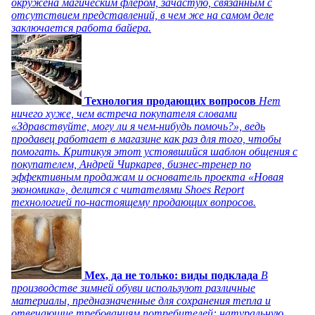
окружена магическим флером, зачастую, связанным с
отсутствием представлений, в чем же на самом деле
заключается работа байера.
Технология продающих вопросов
Нет
ничего хуже, чем встреча покупателя словами
«Здравствуйте, могу ли я чем-нибудь помочь?», ведь
продавец работает в магазине как раз для того, чтобы
помогать. Критикуя этот устоявшийся шаблон общения с
покупателем, Андрей Чиркарев, бизнес-тренер по
эффективным продажам и основатель проекта «Новая
экономика», делится с читателями Shoes Report
технологией по-настоящему продающих вопросов.
Мех, да не только: виды подклада
В
производстве зимней обуви используют различные
материалы, предназначенные для сохранения тепла и
отвечающие требованиям потребителей: натуральную