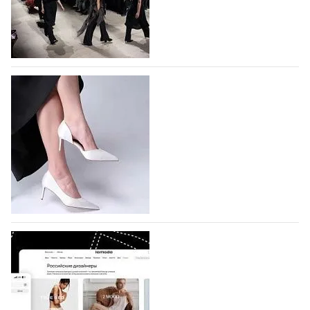
На участие в Московской неделе моды
подано 1047 заявок
На участие в седьмой Московской неделе моды,
которая пройдет в российской столице с 26 сентября
по 1 октября, уже подано 1047 заявок. Примерно
половину из них (494) прислали дизайнеры,
коллекции которых не были представлены в…
07.08.2026
592
BALLINA представит свои новинки на Euro
Shoes
Компания BALLINA Guangzhou Lihuang Footwear
Co., Ltd., основанная в 2011 году и расположенная в