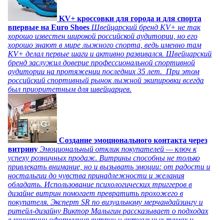
KV+ кроссовки для города и для спорта
впервые на Euro Shoes
Швейцарский бренд KV+ не так
хорошо известен широкой российской аудитории, но его
хорошо знают в мире лыжного спорта, ведь именно там
KV+ делал первые шаги и активно развивался. Швейцарский
бренд заслужил доверие профессиональной спортивной
аудитории на протяжении последних 35 лет. При этом
российский спортивный рынок лыжной экипировки всегда
был приоритетным для швейцарцев.
Создание эмоционального контакта через
витрину
Эмоциональный отклик покупателей — ключ к
успеху розничных продаж. Витрины способны не только
привлекать внимание, но и вызывать эмоции: от радости и
ностальгии до чувства принадлежности и желания
обладать. Использование психологических триггеров в
дизайне витрин помогает превратить прохожего в
покупателя. Эксперт SR по визуальному мерчандайзингу и
ритейл-дизайну Виктор Малыгин рассказывает о подходах
в концепции оформления витрин и актуальных темах и