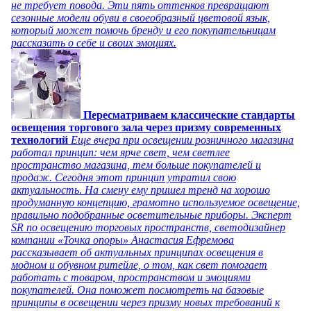
не требует повода. Эти пять оттенков превращают
сезонные модели обуви в своеобразный цветовой язык,
который может помочь бренду и его покупательницам
рассказать о себе и своих эмоциях.
Пересматриваем классические стандарты
освещения торгового зала через призму современных
технологий
Еще вчера при освещении розничного магазина
работал принцип: чем ярче свет, чем светлее
пространство магазина, тем больше покупателей и
продаж. Сегодня этот принцип утратил свою
актуальность. На смену ему пришел тренд на хорошо
продуманную концепцию, грамотно используемое освещение,
правильно подобранные осветительные приборы. Эксперт
SR по освещению торговых пространств, светодизайнер
компании «Точка опоры» Анастасия Ефремова
рассказывает об актуальных принципах освещения в
модном и обувном ритейле, о том, как свет помогает
работать с товаром, пространством и эмоциями
покупателей. Она поможет посмотреть на базовые
принципы в освещении через призму новых требований к