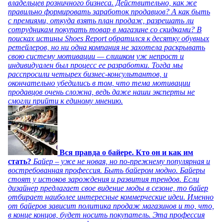
владельцев розничного бизнеса. Действительно, как же
правильно формировать заработок продавцов? А как быть
с премиями, откуда взять план продаж, разрешать ли
сотрудникам покупать товар в магазине со скидками? В
поисках истины Shoes Report обратился к десятку обувных
ретейлеров, но ни одна компания не захотела раскрывать
свою систему мотивации — слишком уж непрост и
индивидуален был процесс ее разработки. Тогда мы
расспросили четырех бизнес-консультантов, и
окончательно убедились в том, что тема мотивации
продавцов очень сложна, ведь даже наши эксперты не
смогли прийти к единому мнению.
Вся правда о байере. Кто он и как им
стать?
Байер – уже не новая, но по-прежнему популярная и
востребованная профессия. Быть байером модно. Байеры
стоят у истоков зарождения и развития трендов. Если
дизайнер предлагает свое видение моды в сезоне, то байер
отбирает наиболее интересные коммерческие идеи. Именно
от байеров зависит политика продаж магазинов и то, что,
в конце концов, будет носить покупатель. Эта профессия