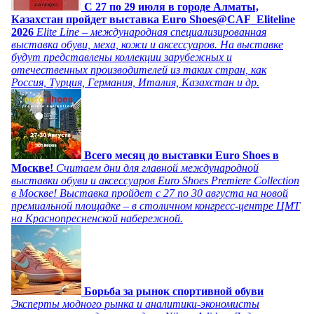
C 27 по 29 июля в городе Алматы,
Казахстан пройдет выставка Euro Shoes@CAF_Eliteline
2026
Elite Line – международная специализированная
выставка обуви, меха, кожи и аксессуаров. На выставке
будут представлены коллекции зарубежных и
отечественных производителей из таких стран, как
Россия, Турция, Германия, Италия, Казахстан и др.
Всего месяц до выставки Euro Shoes в
Москве!
Считаем дни для главной международной
выставки обуви и аксессуаров Euro Shoes Premiere Collection
в Москве! Выставка пройдет с 27 по 30 августа на новой
премиальной площадке – в столичном конгресс-центре ЦМТ
на Краснопресненской набережной.
Борьба за рынок спортивной обуви
Эксперты модного рынка и аналитики-экономисты