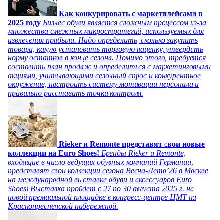
Как конкурировать с маркетплейсами в
2025 году
Бизнес обуви является сложным процессом из-за
множества смежных микростратегий, используемых для
извлечения прибыли. Надо определить, сколько закупить
товара, какую установить торговую наценку, утвердить
норму остатков в конце сезона. Помимо этого, требуется
составить план продаж и определиться с маркетинговыми
акциями, учитывающими сезонный спрос и конкурентное
окружение, настроить систему мотивации персонала и
правильно расставить точки контроля.
Rieker и Remonte представят свои новые
коллекции на Euro Shoes!
Бренды Rieker и Remonte,
входящие в число ведущих обувных компаний Германии,
представят свои коллекции сезона Весна-Лето’26 в Москве
на международной выставке обуви и аксессуаров Euro
Shoes! Выставка пройдет c 27 по 30 августа 2025 г. на
новой премиальной площадке в конгресс-центре ЦМТ на
Краснопресненской набережной.