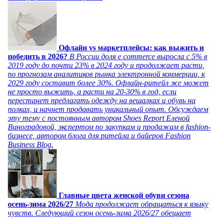
Офлайн vs маркетплейсы: как выжить и
победить в 2026?
В России доля e commerce выросла с 5% в
2019 году до почти 23% в 2024 году и продолжает расти,
по прогнозам аналитиков рынка электронной коммерции, к
2029 году составит более 30%. Офлайн-ритейл же может
не просто выжить, а расти на 20-30% в год, если
перестанет предлагать одежду на вешалках и обувь на
полках, и начнет продавать уникальный опыт. Обсуждаем
эту тему с постоянным автором Shoes Report Еленой
Виноградовой, экспертом по закупкам и продажам в fashion-
бизнесе, автором блога для ритейла и байеров Fashion
Business Blog.
Главные цвета женской обуви сезона
осень-зима 2026/27
Мода продолжает обращаться к языку
чувств. Следующий сезон осень-зима 2026/27 обещает