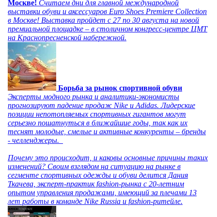
Москве!
Считаем дни для главной международной
выставки обуви и аксессуаров Euro Shoes Premiere Collection
в Москве! Выставка пройдет с 27 по 30 августа на новой
премиальной площадке – в столичном конгресс-центре ЦМТ
на Краснопресненской набережной.
Борьба за рынок спортивной обуви
Эксперты модного рынка и аналитики-экономисты
прогнозируют падение продаж Nike и Adidas. Лидерские
позиции непотопляемых спортивных гигантов могут
серьезно пошатнуться в ближайшие годы, так как их
теснят молодые, смелые и активные конкуренты – бренды
- челленджеры.
Почему это происходит, и каковы основные причины таких
изменений? Своим взглядом на ситуацию на рынке в
сегменте спортивных одежды и обуви делится Дания
Ткачева, эксперт-практик fashion-рынка с 20-летним
опытом управления продажами, имеющий за плечами 13
лет работы в команде Nike Russia и fashion-ритейле.