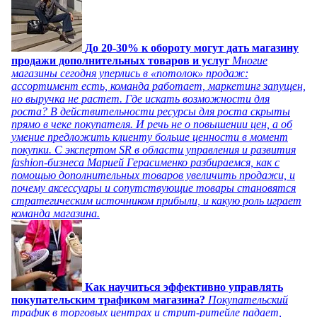
До 20-30% к обороту могут дать магазину
продажи дополнительных товаров и услуг
Многие
магазины сегодня уперлись в «потолок» продаж:
ассортимент есть, команда работает, маркетинг запущен,
но выручка не растет. Где искать возможности для
роста? В действительности ресурсы для роста скрыты
прямо в чеке покупателя. И речь не о повышении цен, а об
умение предложить клиенту больше ценности в момент
покупки. С экспертом SR в области управления и развития
fashion-бизнеса Марией Герасименко разбираемся, как с
помощью дополнительных товаров увеличить продажи, и
почему аксессуары и сопутствующие товары становятся
стратегическим источником прибыли, и какую роль играет
команда магазина.
Как научиться эффективно управлять
покупательским трафиком магазина?
Покупательский
трафик в торговых центрах и стрит-ритейле падает,