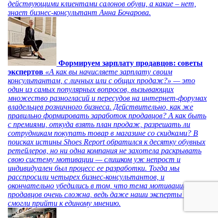
действующими клиентами салонов обуви, а какие – нет,
знает бизнес-консультант Анна Бочарова.
Формируем зарплату продавцов: советы
экспертов
«А как вы начисляете зарплату своим
консультантам, с личных или с общих продаж?» — это
один из самых популярных вопросов, вызывающих
множество разногласий и пересудов на интернет-форумах
владельцев розничного бизнеса. Действительно, как же
правильно формировать заработок продавцов? А как быть
с премиями, откуда взять план продаж, разрешать ли
сотрудникам покупать товар в магазине со скидками? В
поисках истины Shoes Report обратился к десятку обувных
ретейлеров, но ни одна компания не захотела раскрывать
свою систему мотивации — слишком уж непрост и
индивидуален был процесс ее разработки. Тогда мы
расспросили четырех бизнес-консультантов, и
окончательно убедились в том, что тема мотивации
продавцов очень сложна, ведь даже наши эксперты не
смогли прийти к единому мнению.