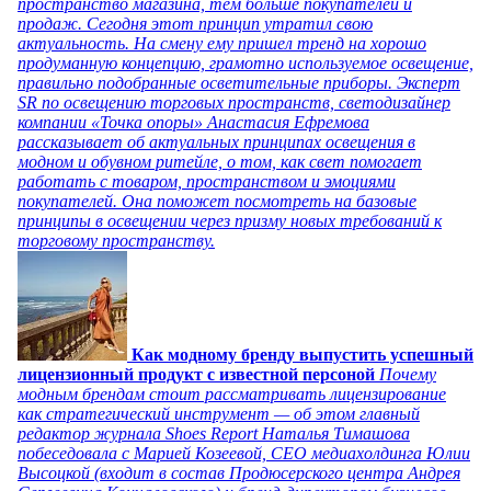
пространство магазина, тем больше покупателей и
продаж. Сегодня этот принцип утратил свою
актуальность. На смену ему пришел тренд на хорошо
продуманную концепцию, грамотно используемое освещение,
правильно подобранные осветительные приборы. Эксперт
SR по освещению торговых пространств, светодизайнер
компании «Точка опоры» Анастасия Ефремова
рассказывает об актуальных принципах освещения в
модном и обувном ритейле, о том, как свет помогает
работать с товаром, пространством и эмоциями
покупателей. Она поможет посмотреть на базовые
принципы в освещении через призму новых требований к
торговому пространству.
Как модному бренду выпустить успешный
лицензионный продукт с известной персоной
Почему
модным брендам стоит рассматривать лицензирование
как стратегический инструмент — об этом главный
редактор журнала Shoes Report Наталья Тимашова
побеседовала с Марией Козеевой, СЕО медиахолдинга Юлии
Высоцкой (входит в состав Продюсерского центра Андрея