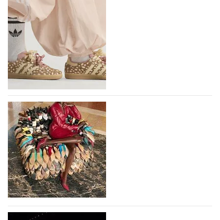
IGI&CO отметит свое 25-летие
Компания IGI&CO была основана в 2002 году как
проект, посвященный здоровью,
высокотехнологичным продуктам, стилистическим
исследованиям и итальянскому…
10.08.2026
130
Вышли новые кроссовки Adidas Samba в
принте, имитирующем шкуру оленя
Использование анималистичных принтов в дизайне
кроссовок Adidas Samba началось с выпуска
коллаборации Adidas и Wales Bonner, в 2023 году
немецкий бренд выпустил кроссовки Samba в
леопардовом принте, и они имели…
10.08.2026
553
Итальянская Ferragamo вернулась к