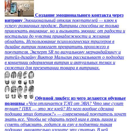
Создание эмоционального контакта через
витрину
Эмоциональный отклик покупателей — ключ к
успеху розничных продаж. Витрины способны не только
привлекать внимание, но и вызывать эмоции: от радости и
ностальгии до чувства принадлежности и желания
обладать. Использование психологических триггеров в
дизайне витрин помогает превратить прохожего в
покупателя. Эксперт SR по визуальному мерчандайзингу и
ритейл-дизайну Виктор Малыгин рассказывает о подходах
в концепции оформления витрин и актуальных темах и
сюжетах для презентации товара в витринах.
Обувной ликбез: из чего делаются обувные
подошвы
«Чем отличается ТЭП от ЭВА? Что мне сулит
тунит? ПВХ — это же клей? Из чего вообще сделана
подошва этих ботинок?» — современный покупатель хочет
знать все. Чтобы не ударить перед ним в грязь лицом и
суметь объяснить, годится ли ему в подметки такая
подошва, внимательно изучите эту статью. В ней