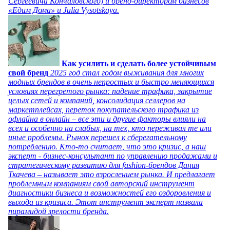
Сергеевича Кончаловского) и бренд-директором бизнесов
«Едим Дома» и Julia Vysotskaya.
Как усилить и сделать более устойчивым
свой бренд
2025 год стал годом выживания для многих
модных брендов в очень непростых и быстро меняющихся
условиях перегретого рынка: падение трафика, закрытие
целых сетей и компаний, консолидация селлеров на
маркетплейсах, переток покупательского трафика из
офлайна в онлайн – все эти и другие факторы влияли на
всех и особенно на слабых, на тех, кто переживал те или
иные проблемы. Рынок перешел к сберегательному
потреблению. Кто-то считает, что это кризис, а наш
эксперт - бизнес-консультант по управлению продажами и
стратегическому развитию для fashion-брендов Дания
Ткачева – называет это взрослением рынка. И предлагает
проблемным компаниям свой авторский инструмент
диагностики бизнеса и возможностей его оздоровления и
выхода из кризиса. Этот инструмент эксперт назвала
пирамидой зрелости бренда.