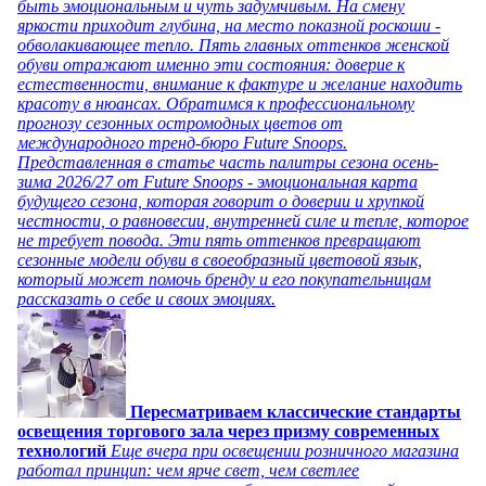
быть эмоциональным и чуть задумчивым. На смену
яркости приходит глубина, на место показной роскоши -
обволакивающее тепло. Пять главных оттенков женской
обуви отражают именно эти состояния: доверие к
естественности, внимание к фактуре и желание находить
красоту в нюансах. Обратимся к профессиональному
прогнозу сезонных остромодных цветов от
международного тренд-бюро Future Snoops.
Представленная в статье часть палитры сезона осень-
зима 2026/27 от Future Snoops - эмоциональная карта
будущего сезона, которая говорит о доверии и хрупкой
честности, о равновесии, внутренней силе и тепле, которое
не требует повода. Эти пять оттенков превращают
сезонные модели обуви в своеобразный цветовой язык,
который может помочь бренду и его покупательницам
рассказать о себе и своих эмоциях.
Пересматриваем классические стандарты
освещения торгового зала через призму современных
технологий
Еще вчера при освещении розничного магазина
работал принцип: чем ярче свет, чем светлее