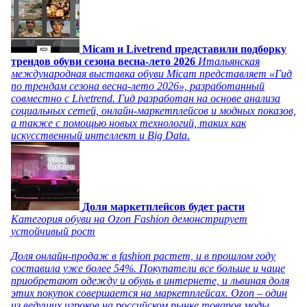
Micam и Livetrend представили подборку
трендов обуви сезона весна-лето 2026
Итальянская
международная выставка обуви Micam представляет «Гид
по трендам сезона весна-лето 2026», разработанный
совместно с Livetrend. Гид разработан на основе анализа
социальных сетей, онлайн-маркетплейсов и модных показов,
а также с помощью новых технологий, таких как
искусственный интеллект и Big Data.
Доля маркетплейсов будет расти
Категория обуви на Ozon Fashion демонстрирует
устойчивый рост
Доля онлайн-продаж в fashion растет, и в прошлом году
составила уже более 54%. Покупатели все больше и чаще
приобретают одежду и обувь в интернете, и львиная доля
этих покупок совершается на маркетплейсах. Ozon – один
из ведущих игроков на российском рынке товаров моды,