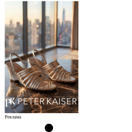
Shoes
Компания BALLINA Guangzhou Lihuang Footwear
Co., Ltd., основанная в 2011 году и расположенная в
Гуанчжоу, столице моды Китая, является
профессиональной обувной компанией,
объединяющей разработку, производство и…
07.08.2026
783
Реклама