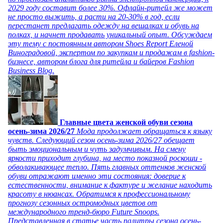
2029 году составит более 30%. Офлайн-ритейл же может
не просто выжить, а расти на 20-30% в год, если
перестанет предлагать одежду на вешалках и обувь на
полках, и начнет продавать уникальный опыт. Обсуждаем
эту тему с постоянным автором Shoes Report Еленой
Виноградовой, экспертом по закупкам и продажам в fashion-
бизнесе, автором блога для ритейла и байеров Fashion
Business Blog.
Главные цвета женской обуви сезона
осень-зима 2026/27
Мода продолжает обращаться к языку
чувств. Следующий сезон осень-зима 2026/27 обещает
быть эмоциональным и чуть задумчивым. На смену
яркости приходит глубина, на место показной роскоши -
обволакивающее тепло. Пять главных оттенков женской
обуви отражают именно эти состояния: доверие к
естественности, внимание к фактуре и желание находить
красоту в нюансах. Обратимся к профессиональному
прогнозу сезонных остромодных цветов от
международного тренд-бюро Future Snoops.
Представленная в статье часть палитры сезона осень-