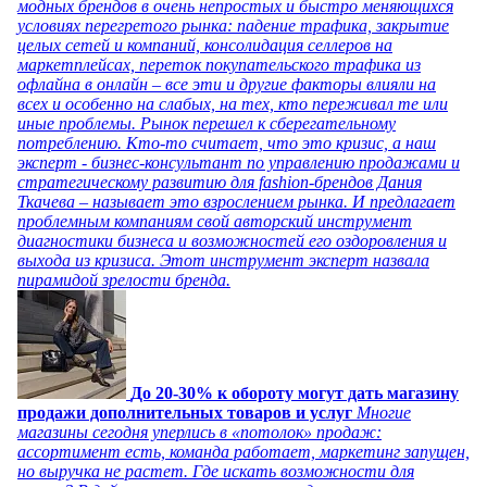
модных брендов в очень непростых и быстро меняющихся
условиях перегретого рынка: падение трафика, закрытие
целых сетей и компаний, консолидация селлеров на
маркетплейсах, переток покупательского трафика из
офлайна в онлайн – все эти и другие факторы влияли на
всех и особенно на слабых, на тех, кто переживал те или
иные проблемы. Рынок перешел к сберегательному
потреблению. Кто-то считает, что это кризис, а наш
эксперт - бизнес-консультант по управлению продажами и
стратегическому развитию для fashion-брендов Дания
Ткачева – называет это взрослением рынка. И предлагает
проблемным компаниям свой авторский инструмент
диагностики бизнеса и возможностей его оздоровления и
выхода из кризиса. Этот инструмент эксперт назвала
пирамидой зрелости бренда.
До 20-30% к обороту могут дать магазину
продажи дополнительных товаров и услуг
Многие
магазины сегодня уперлись в «потолок» продаж:
ассортимент есть, команда работает, маркетинг запущен,
но выручка не растет. Где искать возможности для