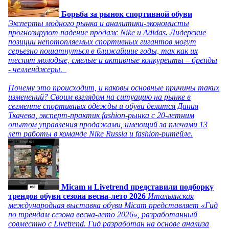
Борьба за рынок спортивной обуви
Эксперты модного рынка и аналитики-экономисты
прогнозируют падение продаж Nike и Adidas. Лидерские
позиции непотопляемых спортивных гигантов могут
серьезно пошатнуться в ближайшие годы, так как их
теснят молодые, смелые и активные конкуренты – бренды
- челленджеры.
Почему это происходит, и каковы основные причины таких
изменений? Своим взглядом на ситуацию на рынке в
сегменте спортивных одежды и обуви делится Дания
Ткачева, эксперт-практик fashion-рынка с 20-летним
опытом управления продажами, имеющий за плечами 13
лет работы в команде Nike Russia и fashion-ритейле.
Micam и Livetrend представили подборку
трендов обуви сезона весна-лето 2026
Итальянская
международная выставка обуви Micam представляет «Гид
по трендам сезона весна-лето 2026», разработанный
совместно с Livetrend. Гид разработан на основе анализа