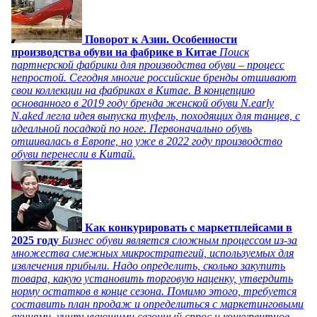
Поворот к Азии. Особенности
производства обуви на фабрике в Китае
Поиск
партнерской фабрики для производства обуви – процесс
непростой. Сегодня многие российские бренды отшивают
свои коллекции на фабриках в Китае. В концепцию
основанного в 2019 году бренда женской обуви N.early
N.aked легла идея выпуска туфель, походящих для танцев, с
идеальной посадкой по ноге. Первоначально обувь
отшивалась в Европе, но уже в 2022 году производство
обуви перенесли в Китай.
Как конкурировать с маркетплейсами в
2025 году
Бизнес обуви является сложным процессом из-за
множества смежных микростратегий, используемых для
извлечения прибыли. Надо определить, сколько закупить
товара, какую установить торговую наценку, утвердить
норму остатков в конце сезона. Помимо этого, требуется
составить план продаж и определиться с маркетинговыми
акциями, учитывающими сезонный спрос и конкурентное