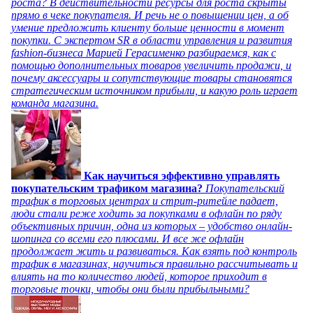
роста? В действительности ресурсы для роста скрыты
прямо в чеке покупателя. И речь не о повышении цен, а об
умение предложить клиенту больше ценности в момент
покупки. С экспертом SR в области управления и развития
fashion-бизнеса Марией Герасименко разбираемся, как с
помощью дополнительных товаров увеличить продажи, и
почему аксессуары и сопутствующие товары становятся
стратегическим источником прибыли, и какую роль играет
команда магазина.
Как научиться эффективно управлять
покупательским трафиком магазина?
Покупательский
трафик в торговых центрах и стрит-ритейле падает,
люди стали реже ходить за покупками в офлайн по ряду
объективных причин, одна из которых – удобство онлайн-
шопинга со всеми его плюсами. И все же офлайн
продолжает жить и развиваться. Как взять под контроль
трафик в магазинах, научиться правильно рассчитывать и
влиять на то количество людей, которое приходит в
торговые точки, чтобы они были прибыльными?