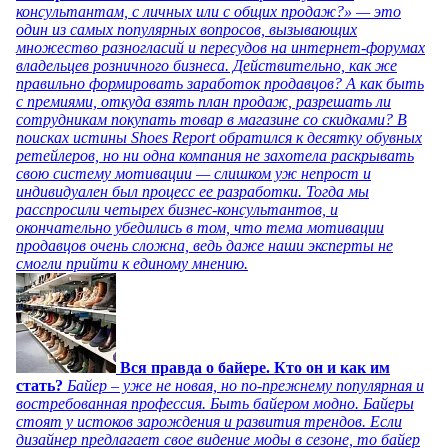
консультантам, с личных или с общих продаж?» — это
один из самых популярных вопросов, вызывающих
множество разногласий и пересудов на интернет-форумах
владельцев розничного бизнеса. Действительно, как же
правильно формировать заработок продавцов? А как быть
с премиями, откуда взять план продаж, разрешать ли
сотрудникам покупать товар в магазине со скидками? В
поисках истины Shoes Report обратился к десятку обувных
ретейлеров, но ни одна компания не захотела раскрывать
свою систему мотивации — слишком уж непрост и
индивидуален был процесс ее разработки. Тогда мы
расспросили четырех бизнес-консультантов, и
окончательно убедились в том, что тема мотивации
продавцов очень сложна, ведь даже наши эксперты не
смогли прийти к единому мнению.
Вся правда о байере. Кто он и как им
стать?
Байер – уже не новая, но по-прежнему популярная и
востребованная профессия. Быть байером модно. Байеры
стоят у истоков зарождения и развития трендов. Если
дизайнер предлагает свое видение моды в сезоне, то байер