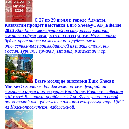
C 27 по 29 июля в городе Алматы,
Казахстан пройдет выставка Euro Shoes@CAF_Eliteline
2026
Elite Line – международная специализированная
выставка обуви, меха, кожи и аксессуаров. На выставке
будут представлены коллекции зарубежных и
отечественных производителей из таких стран, как
Россия, Турция, Германия, Италия, Казахстан и др.
Всего месяц до выставки Euro Shoes в
Москве!
Считаем дни для главной международной
выставки обуви и аксессуаров Euro Shoes Premiere Collection
в Москве! Выставка пройдет с 27 по 30 августа на новой
премиальной площадке – в столичном конгресс-центре ЦМТ
на Краснопресненской набережной.