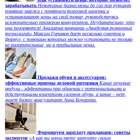
зарабатывать
Некоторые бизнесмены до сих пор путают
понятие маржи с понятием торговой наценки и
устанавливают цены на свой товар, руководствуясь
исключительно примером конкурентов. Неудивительно, что
они разоряются! Аналитик компании «Академия розничных
технологий» Максим Горшков дает несколько советов и
формул, с помощью которых можно установить не только
не разорительные, но и прибыльные цены.
Продажи обуви и аксессуаров:
эффективные приемы деловой риторики
Какие речевые
модули - эффективны при общении с потенциальными и
действующими клиентами салонов обуви, а какие – нет,
знает бизнес-консультант Анна Бочарова.
Формируем зарплату продавцов: советы
экспертов
«А как вы начисляете зарплату своим