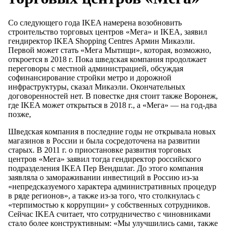
Со следующего года IKEA намерена возобновить
строительство торговых центров «Мега» и IKEA, заявил
гендиректор IKEA Shopping Centres Армин Микаэли.
Первой может стать «Мега Мытищи», которая, возможно,
откроется в 2018 г. Пока шведская компания продолжает
переговоры с местной администрацией, обсуждая
софинансирование стройки метро и дорожной
инфраструктуры, сказал Микаэли. Окончательных
договоренностей нет. В повестке дня стоит также Воронеж,
где IKEA может открыться в 2018 г., а «Мега» — на год-два
позже,
Шведская компания в последние годы не открывала новых
магазинов в России и была сосредоточена на развитии
старых. В 2011 г. о приостановке развития торговых
центров «Мега» заявил тогда гендиректор российского
подразделения IKEA Пер Вендшлаг. До этого компания
заявляла о замораживании инвестиций в Россию из-за
«непредсказуемого характера административных процедур
в ряде регионов», а также из-за того, что столкнулась с
«терпимостью к коррупции» у собственных сотрудников.
Сейчас IKEA считает, что сотрудничество с чиновниками
стало более конструктивным: «Мы улучшились сами, также