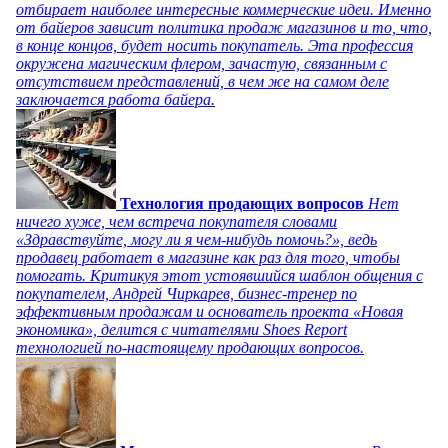
отбирает наиболее интересные коммерческие идеи. Именно
от байеров зависит политика продаж магазинов и то, что,
в конце концов, будет носить покупатель. Эта профессия
окружена магическим флером, зачастую, связанным с
отсутствием представлений, в чем же на самом деле
заключается работа байера.
Технология продающих вопросов
Нет
ничего хуже, чем встреча покупателя словами
«Здравствуйте, могу ли я чем-нибудь помочь?», ведь
продавец работает в магазине как раз для того, чтобы
помогать. Критикуя этот устоявшийся шаблон общения с
покупателем, Андрей Чиркарев, бизнес-тренер по
эффективным продажам и основатель проекта «Новая
экономика», делится с читателями Shoes Report
технологией по-настоящему продающих вопросов.