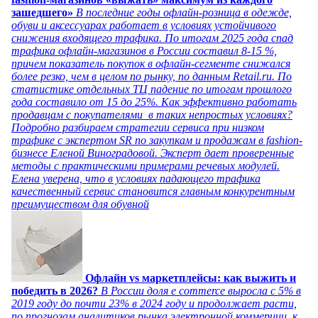
зашедшего»
В последние годы офлайн-розница в одежде,
обуви и аксессуарах работает в условиях устойчивого
снижения входящего трафика. По итогам 2025 года спад
трафика офлайн-магазинов в России составил 8-15 %,
причем показатель покупок в офлайн-сегменте снижался
более резко, чем в целом по рынку, по данным Retail.ru. По
статистике отдельных ТЦ падение по итогам прошлого
года составило от 15 до 25%. Как эффективно работать
продавцам с покупателями в таких непростых условиях?
Подробно разбираем стратегии сервиса при низком
трафике с экспертом SR по закупкам и продажам в fashion-
бизнесе Еленой Виноградовой. Эксперт дает проверенные
методы с практическими примерами речевых модулей.
Елена уверена, что в условиях падающего трафика
качественный сервис становится главным конкурентным
преимуществом для обувной
Офлайн vs маркетплейсы: как выжить и
победить в 2026?
В России доля e commerce выросла с 5% в
2019 году до почти 23% в 2024 году и продолжает расти,
по прогнозам аналитиков рынка электронной коммерции, к