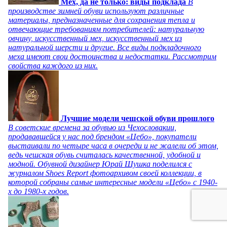
Мех, да не только: виды подклада
В
производстве зимней обуви используют различные
материалы, предназначенные для сохранения тепла и
отвечающие требованиям потребителей: натуральную
овчину, искусственный мех, искусственный мех из
натуральной шерсти и другие. Все виды подкладочного
меха имеют свои достоинства и недостатки. Рассмотрим
свойства каждого из них.
Лучшие модели чешской обуви прошлого
В советские времена за обувью из Чехословакии,
продававшейся у нас под брендом «Цебо», покупатели
выстаивали по четыре часа в очереди и не жалели об этом,
ведь чешская обувь считалась качественной, удобной и
модной. Обувной дизайнер Юрай Шушка поделился с
журналом Shoes Report фотоархивом своей коллекции, в
которой собраны самые интересные модели «Цебо» с 1940-
х до 1980-х годов.