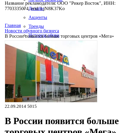
Название рекламодателя: ООО "Рикер Восток", ИНН:
7703335074, erid: LjN8K37Ko
Дизайн
Акценты
Главная
Тренды
Новости обувного бизнеса
Истории обуви
В России появится больше торговых центров «Мега»
Производство
22.09.2014
5015
В России появится больше
торговых центров «Мега»