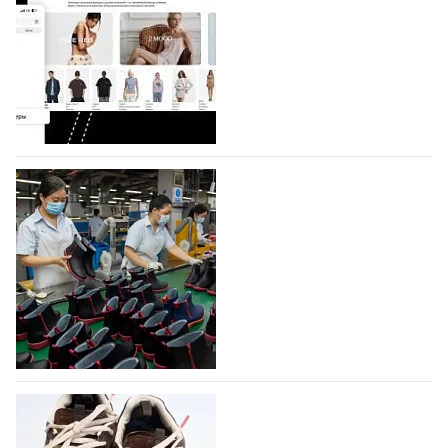
На платформе Lamoda - новый раздел и
условия продвижения локальных
дизайнерских марок
Российский маркетплейс Lamoda решил обновить
раздел для продажи продукции локальных
дизайнерских марок одежды, обуви и аксессуаров.
Бренды также получат маркетинговую…
06.08.2026
376
Объем мирового производства обуви в
2025 году практически не увеличился