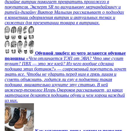
дизайне витрин помогает превратить прохожего в
покупателя. Эксперт SR по визуальному мерчандайзингу и
ритейл-дизайну Виктор Малыгин рассказывает о подходах
в концепции оформления витрин и актуальных темах и
сюжетах для презентации товара в витринах.
Обувной ликбез: из чего делаются обувные
подошвы
«Чем отличается ТЭП от ЭВА? Что мне сулит
тунит? ПВХ — это же клей? Из чего вообще сделана
подошва этих ботинок?» — современный покупатель хочет
знать все. Чтобы не ударить перед ним в грязь лицом и
суметь объяснить, годится ли ему в подметки такая
подошва, внимательно изучите эту статью. В ней
инженер-технолог Игорь Окороков рассказывает, из каких
материалов делаются подошвы обуви и чем хорош каждый
из них.
Как установить цены, которые позволят