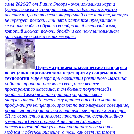
зима 2026/27 от Future Snoops - эмоциональная карта
будущего сезона, которая говорит о доверии и хрупкой
честности, о равновесии, внутренней силе и тепле, которое
не требует повода. Эти пять оттенков превращают
сезонные модели обуви в своеобразный цветовой язык,
который может помочь бренду и его покупательницам
рассказать о себе и своих эмоциях.
Пересматриваем классические стандарты
освещения торгового зала через призму современных
технологий
Еще вчера при освещении розничного магазина
работал принцип: чем ярче свет, чем светлее
пространство магазина, тем больше покупателей и
продаж. Сегодня этот принцип утратил свою
актуальность. На смену ему пришел тренд на хорошо
продуманную концепцию, грамотно используемое освещение,
правильно подобранные осветительные приборы. Эксперт
SR по освещению торговых пространств, светодизайнер
компании «Точка опоры» Анастасия Ефремова
рассказывает об актуальных принципах освещения в
модном и обувном ритейле, о том, как свет помогает