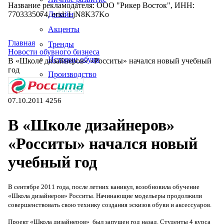
Название рекламодателя: ООО "Рикер Восток", ИНН:
7703335074, erid: LjN8K37Ko
Дизайн
Акценты
Главная
Тренды
Новости обувного бизнеса
Истории обуви
В «Школе дизайнеров» «Росситы» начался новый учебный
год
Производство
07.10.2011
4256
В «Школе дизайнеров»
«Росситы» начался новый
учебный год
В сентябре 2011 года, после летних каникул, возобновила обучение
«Школа дизайнеров» Росситы. Начинающие модельеры продолжили
совершенствовать свою технику создания эскизов обуви и аксессуаров.
Проект «Школа дизайнеров» был запущен год назад. Студенты 4 курса