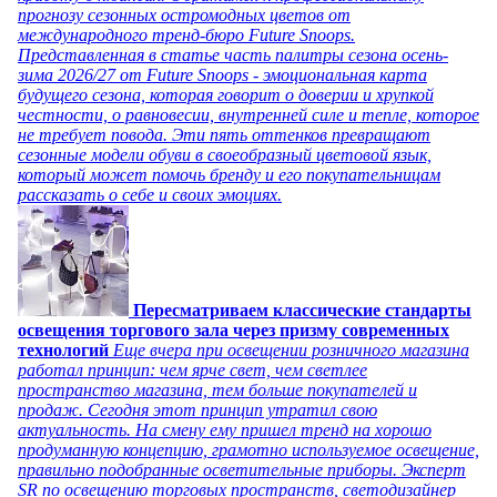
прогнозу сезонных остромодных цветов от
международного тренд-бюро Future Snoops.
Представленная в статье часть палитры сезона осень-
зима 2026/27 от Future Snoops - эмоциональная карта
будущего сезона, которая говорит о доверии и хрупкой
честности, о равновесии, внутренней силе и тепле, которое
не требует повода. Эти пять оттенков превращают
сезонные модели обуви в своеобразный цветовой язык,
который может помочь бренду и его покупательницам
рассказать о себе и своих эмоциях.
Пересматриваем классические стандарты
освещения торгового зала через призму современных
технологий
Еще вчера при освещении розничного магазина
работал принцип: чем ярче свет, чем светлее
пространство магазина, тем больше покупателей и
продаж. Сегодня этот принцип утратил свою
актуальность. На смену ему пришел тренд на хорошо
продуманную концепцию, грамотно используемое освещение,
правильно подобранные осветительные приборы. Эксперт
SR по освещению торговых пространств, светодизайнер