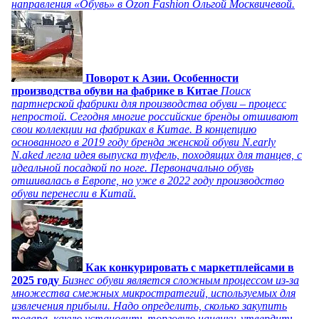
направления «Обувь» в Ozon Fashion Ольгой Москвичевой.
Поворот к Азии. Особенности
производства обуви на фабрике в Китае
Поиск
партнерской фабрики для производства обуви – процесс
непростой. Сегодня многие российские бренды отшивают
свои коллекции на фабриках в Китае. В концепцию
основанного в 2019 году бренда женской обуви N.early
N.aked легла идея выпуска туфель, походящих для танцев, с
идеальной посадкой по ноге. Первоначально обувь
отшивалась в Европе, но уже в 2022 году производство
обуви перенесли в Китай.
Как конкурировать с маркетплейсами в
2025 году
Бизнес обуви является сложным процессом из-за
множества смежных микростратегий, используемых для
извлечения прибыли. Надо определить, сколько закупить
товара, какую установить торговую наценку, утвердить