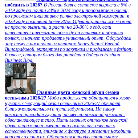
победить в 2026?
В России доля e commerce выросла с 5% в
2019 году до почти 23% в 2024 году и продолжает расти,
по прогнозам аналитиков рынка электронной коммерции, к
2029 году составит более 30%. Офлайн-ритейл же может
не просто выжить, а расти на 20-30% в год, если
перестанет предлагать одежду на вешалках и обувь на
полках, и начнет продавать уникальный опыт. Обсуждаем
эту тему с постоянным автором Shoes Report Еленой
Виноградовой, экспертом по закупкам и продажам в fashion-
бизнесе, автором блога для ритейла и байеров Fashion
Business Blog.
Главные цвета женской обуви сезона
осень-зима 2026/27
Мода продолжает обращаться к языку
чувств. Следующий сезон осень-зима 2026/27 обещает
быть эмоциональным и чуть задумчивым. На смену
яркости приходит глубина, на место показной роскоши -
обволакивающее тепло. Пять главных оттенков женской
обуви отражают именно эти состояния: доверие к
естественности, внимание к фактуре и желание находить
красоту в нюансах. Обратимся к профессиональному