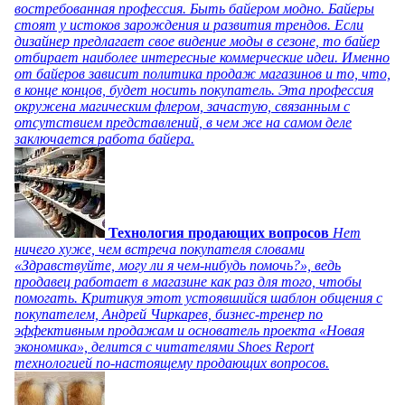
востребованная профессия. Быть байером модно. Байеры
стоят у истоков зарождения и развития трендов. Если
дизайнер предлагает свое видение моды в сезоне, то байер
отбирает наиболее интересные коммерческие идеи. Именно
от байеров зависит политика продаж магазинов и то, что,
в конце концов, будет носить покупатель. Эта профессия
окружена магическим флером, зачастую, связанным с
отсутствием представлений, в чем же на самом деле
заключается работа байера.
Технология продающих вопросов
Нет
ничего хуже, чем встреча покупателя словами
«Здравствуйте, могу ли я чем-нибудь помочь?», ведь
продавец работает в магазине как раз для того, чтобы
помогать. Критикуя этот устоявшийся шаблон общения с
покупателем, Андрей Чиркарев, бизнес-тренер по
эффективным продажам и основатель проекта «Новая
экономика», делится с читателями Shoes Report
технологией по-настоящему продающих вопросов.