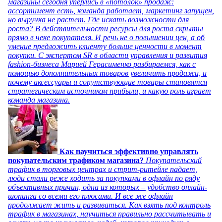
магазины сегодня уперлись в «потолок» продаж:
ассортимент есть, команда работает, маркетинг запущен,
но выручка не растет. Где искать возможности для
роста? В действительности ресурсы для роста скрыты
прямо в чеке покупателя. И речь не о повышении цен, а об
умение предложить клиенту больше ценности в момент
покупки. С экспертом SR в области управления и развития
fashion-бизнеса Марией Герасименко разбираемся, как с
помощью дополнительных товаров увеличить продажи, и
почему аксессуары и сопутствующие товары становятся
стратегическим источником прибыли, и какую роль играет
команда магазина.
Как научиться эффективно управлять
покупательским трафиком магазина?
Покупательский
трафик в торговых центрах и стрит-ритейле падает,
люди стали реже ходить за покупками в офлайн по ряду
объективных причин, одна из которых – удобство онлайн-
шопинга со всеми его плюсами. И все же офлайн
продолжает жить и развиваться. Как взять под контроль
трафик в магазинах, научиться правильно рассчитывать и