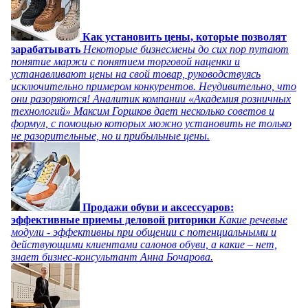
Как установить цены, которые позволят
зарабатывать
Некоторые бизнесмены до сих пор путают
понятие маржи с понятием торговой наценки и
устанавливают цены на свой товар, руководствуясь
исключительно примером конкурентов. Неудивительно, что
они разоряются! Аналитик компании «Академия розничных
технологий» Максим Горшков дает несколько советов и
формул, с помощью которых можно установить не только
не разорительные, но и прибыльные цены.
Продажи обуви и аксессуаров:
эффективные приемы деловой риторики
Какие речевые
модули - эффективны при общении с потенциальными и
действующими клиентами салонов обуви, а какие – нет,
знает бизнес-консультант Анна Бочарова.