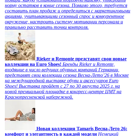
норму остатков в конце сезона. Помимо этого, требуется
составить план продаж и определиться с маркетинговыми
акциями, учитывающими сезонный спрос и конкурентное
окружение, настроить систему мотивации персонала и
правильно расставить точки контроля.
Rieker и Remonte представят свои новые
коллекции на Euro Shoes!
Бренды Rieker и Remonte,
входящие в число ведущих обувных компаний Германии,
представят свои коллекции сезона Весна-Лето’26 в Москве
на международной выставке обуви и аксессуаров Euro
Shoes! Выставка пройдет c 27 по 30 августа 2025 г. на
новой премиальной площадке в конгресс-центре ЦМТ на
Краснопресненской набережной.
Новая коллекция Tamaris Весна-Лето 26:
комфорт и элегантность в каждой модели
Немецкий