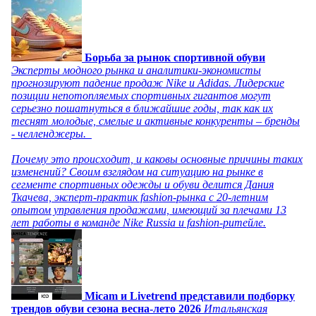
Борьба за рынок спортивной обуви
Эксперты модного рынка и аналитики-экономисты
прогнозируют падение продаж Nike и Adidas. Лидерские
позиции непотопляемых спортивных гигантов могут
серьезно пошатнуться в ближайшие годы, так как их
теснят молодые, смелые и активные конкуренты – бренды
- челленджеры.
Почему это происходит, и каковы основные причины таких
изменений? Своим взглядом на ситуацию на рынке в
сегменте спортивных одежды и обуви делится Дания
Ткачева, эксперт-практик fashion-рынка с 20-летним
опытом управления продажами, имеющий за плечами 13
лет работы в команде Nike Russia и fashion-ритейле.
Micam и Livetrend представили подборку
трендов обуви сезона весна-лето 2026
Итальянская