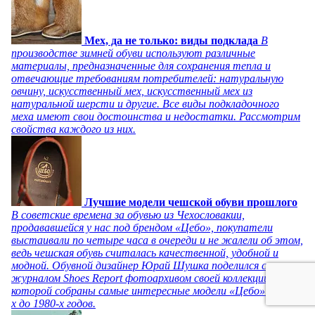
Мех, да не только: виды подклада
В
производстве зимней обуви используют различные
материалы, предназначенные для сохранения тепла и
отвечающие требованиям потребителей: натуральную
овчину, искусственный мех, искусственный мех из
натуральной шерсти и другие. Все виды подкладочного
меха имеют свои достоинства и недостатки. Рассмотрим
свойства каждого из них.
Лучшие модели чешской обуви прошлого
В советские времена за обувью из Чехословакии,
продававшейся у нас под брендом «Цебо», покупатели
выстаивали по четыре часа в очереди и не жалели об этом,
ведь чешская обувь считалась качественной, удобной и
модной. Обувной дизайнер Юрай Шушка поделился с
журналом Shoes Report фотоархивом своей коллекции, в
которой собраны самые интересные модели «Цебо» с 1940-
х до 1980-х годов.