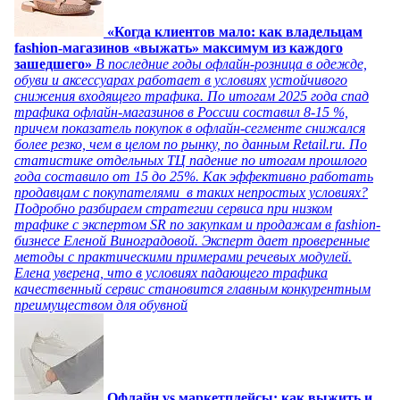
«Когда клиентов мало: как владельцам
fashion-магазинов «выжать» максимум из каждого
зашедшего»
В последние годы офлайн-розница в одежде,
обуви и аксессуарах работает в условиях устойчивого
снижения входящего трафика. По итогам 2025 года спад
трафика офлайн-магазинов в России составил 8-15 %,
причем показатель покупок в офлайн-сегменте снижался
более резко, чем в целом по рынку, по данным Retail.ru. По
статистике отдельных ТЦ падение по итогам прошлого
года составило от 15 до 25%. Как эффективно работать
продавцам с покупателями в таких непростых условиях?
Подробно разбираем стратегии сервиса при низком
трафике с экспертом SR по закупкам и продажам в fashion-
бизнесе Еленой Виноградовой. Эксперт дает проверенные
методы с практическими примерами речевых модулей.
Елена уверена, что в условиях падающего трафика
качественный сервис становится главным конкурентным
преимуществом для обувной
Офлайн vs маркетплейсы: как выжить и