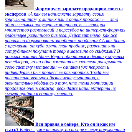
Формируем зарплату продавцов: советы
экспертов
«А как вы начисляете зарплату своим
консультантам, с личных или с общих продаж?» — это
один из самых популярных вопросов, вызывающих
множество разногласий и пересудов на интернет-форумах
владельцев розничного бизнеса. Действительно, как же
правильно формировать заработок продавцов? А как быть
с премиями, откуда взять план продаж, разрешать ли
сотрудникам покупать товар в магазине со скидками? В
поисках истины Shoes Report обратился к десятку обувных
ретейлеров, но ни одна компания не захотела раскрывать
свою систему мотивации — слишком уж непрост и
индивидуален был процесс ее разработки. Тогда мы
расспросили четырех бизнес-консультантов, и
окончательно убедились в том, что тема мотивации
продавцов очень сложна, ведь даже наши эксперты не
смогли прийти к единому мнению.
Вся правда о байере. Кто он и как им
стать?
Байер – уже не новая, но по-прежнему популярная и