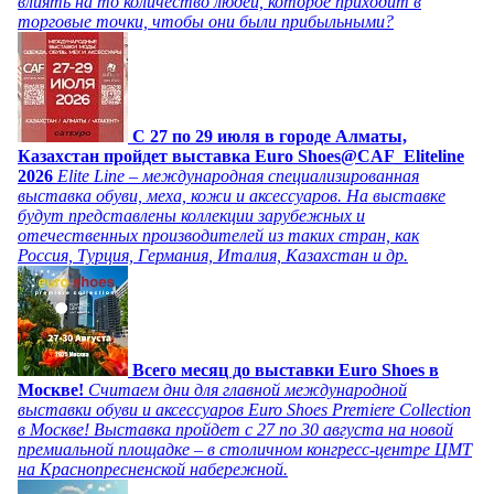
влиять на то количество людей, которое приходит в
торговые точки, чтобы они были прибыльными?
C 27 по 29 июля в городе Алматы,
Казахстан пройдет выставка Euro Shoes@CAF_Eliteline
2026
Elite Line – международная специализированная
выставка обуви, меха, кожи и аксессуаров. На выставке
будут представлены коллекции зарубежных и
отечественных производителей из таких стран, как
Россия, Турция, Германия, Италия, Казахстан и др.
Всего месяц до выставки Euro Shoes в
Москве!
Считаем дни для главной международной
выставки обуви и аксессуаров Euro Shoes Premiere Collection
в Москве! Выставка пройдет с 27 по 30 августа на новой
премиальной площадке – в столичном конгресс-центре ЦМТ
на Краснопресненской набережной.