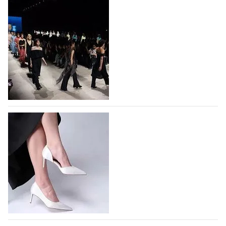
На участие в Московской неделе моды
подано 1047 заявок
На участие в седьмой Московской неделе моды,
которая пройдет в российской столице с 26 сентября
по 1 октября, уже подано 1047 заявок. Примерно
половину из них (494) прислали дизайнеры,
коллекции которых не были представлены в…
07.08.2026
782