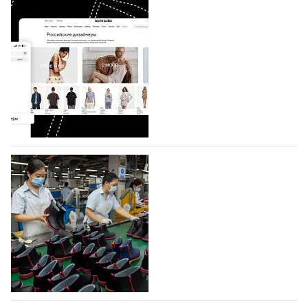
BALLINA представит свои новинки на Euro
Shoes
Компания BALLINA Guangzhou Lihuang Footwear
Co., Ltd., основанная в 2011 году и расположенная в
Гуанчжоу, столице моды Китая, является
профессиональной обувной компанией,
объединяющей разработку, производство и…
07.08.2026
652
На платформе Lamoda - новый раздел и
условия продвижения локальных
дизайнерских марок
Российский маркетплейс Lamoda решил обновить
раздел для продажи продукции локальных
дизайнерских марок одежды, обуви и аксессуаров.
Бренды также получат маркетинговую…
06.08.2026
833