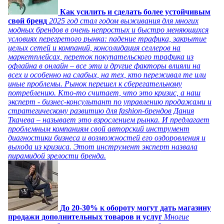
Как усилить и сделать более устойчивым
свой бренд
2025 год стал годом выживания для многих
модных брендов в очень непростых и быстро меняющихся
условиях перегретого рынка: падение трафика, закрытие
целых сетей и компаний, консолидация селлеров на
маркетплейсах, переток покупательского трафика из
офлайна в онлайн – все эти и другие факторы влияли на
всех и особенно на слабых, на тех, кто переживал те или
иные проблемы. Рынок перешел к сберегательному
потреблению. Кто-то считает, что это кризис, а наш
эксперт - бизнес-консультант по управлению продажами и
стратегическому развитию для fashion-брендов Дания
Ткачева – называет это взрослением рынка. И предлагает
проблемным компаниям свой авторский инструмент
диагностики бизнеса и возможностей его оздоровления и
выхода из кризиса. Этот инструмент эксперт назвала
пирамидой зрелости бренда.
До 20-30% к обороту могут дать магазину
продажи дополнительных товаров и услуг
Многие