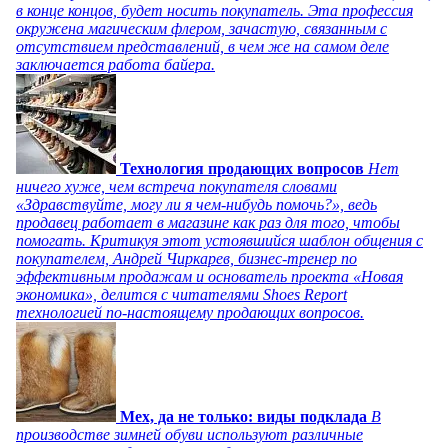
в конце концов, будет носить покупатель. Эта профессия
окружена магическим флером, зачастую, связанным с
отсутствием представлений, в чем же на самом деле
заключается работа байера.
Технология продающих вопросов
Нет
ничего хуже, чем встреча покупателя словами
«Здравствуйте, могу ли я чем-нибудь помочь?», ведь
продавец работает в магазине как раз для того, чтобы
помогать. Критикуя этот устоявшийся шаблон общения с
покупателем, Андрей Чиркарев, бизнес-тренер по
эффективным продажам и основатель проекта «Новая
экономика», делится с читателями Shoes Report
технологией по-настоящему продающих вопросов.
Мех, да не только: виды подклада
В
производстве зимней обуви используют различные