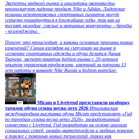
Эксперты модного рынка и аналитики-экономисты
прогнозируют падение продаж Nike и Adidas. Лидерские
позиции непотопляемых спортивных гигантов могут
серьезно пошатнуться в ближайшие годы, так как их
теснят молодые, смелые и активные конкуренты – бренды
- челленджеры.
Почему это происходит, и каковы основные причины таких
изменений? Своим взглядом на ситуацию на рынке в
сегменте спортивных одежды и обуви делится Дания
Ткачева, эксперт-практик fashion-рынка с 20-летним
опытом управления продажами, имеющий за плечами 13
лет работы в команде Nike Russia и fashion-ритейле.
Micam и Livetrend представили подборку
трендов обуви сезона весна-лето 2026
Итальянская
международная выставка обуви Micam представляет «Гид
по трендам сезона весна-лето 2026», разработанный
совместно с Livetrend. Гид разработан на основе анализа
социальных сетей, онлайн-маркетплейсов и модных показов,
а также с помощью новых технологий, таких как