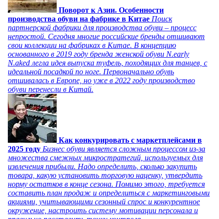
Поворот к Азии. Особенности
производства обуви на фабрике в Китае
Поиск
партнерской фабрики для производства обуви – процесс
непростой. Сегодня многие российские бренды отшивают
свои коллекции на фабриках в Китае. В концепцию
основанного в 2019 году бренда женской обуви N.early
N.aked легла идея выпуска туфель, походящих для танцев, с
идеальной посадкой по ноге. Первоначально обувь
отшивалась в Европе, но уже в 2022 году производство
обуви перенесли в Китай.
Как конкурировать с маркетплейсами в
2025 году
Бизнес обуви является сложным процессом из-за
множества смежных микростратегий, используемых для
извлечения прибыли. Надо определить, сколько закупить
товара, какую установить торговую наценку, утвердить
норму остатков в конце сезона. Помимо этого, требуется
составить план продаж и определиться с маркетинговыми
акциями, учитывающими сезонный спрос и конкурентное
окружение, настроить систему мотивации персонала и