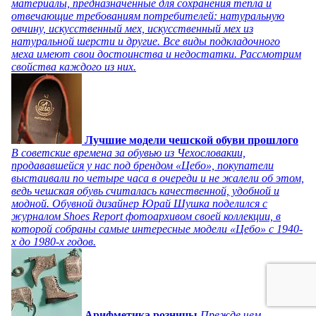
материалы, предназначенные для сохранения тепла и
отвечающие требованиям потребителей: натуральную
овчину, искусственный мех, искусственный мех из
натуральной шерсти и другие. Все виды подкладочного
меха имеют свои достоинства и недостатки. Рассмотрим
свойства каждого из них.
Лучшие модели чешской обуви прошлого
В советские времена за обувью из Чехословакии,
продававшейся у нас под брендом «Цебо», покупатели
выстаивали по четыре часа в очереди и не жалели об этом,
ведь чешская обувь считалась качественной, удобной и
модной. Обувной дизайнер Юрай Шушка поделился с
журналом Shoes Report фотоархивом своей коллекции, в
которой собраны самые интересные модели «Цебо» с 1940-
х до 1980-х годов.
Арифметика розницы
Прежде чем,