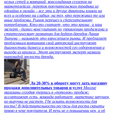
целых сетей и компаний, консолидация селлеров на
маркетплейсах, переток покупательского трафика из
офлайна в онлайн – все эти и другие факторы влияли на
всех и особенно на слабых, на тех, кто переживал те или
иные проблемы. Рынок перешел к сберегательному
потреблению. Кто-то считает, что это кризис, а наш
эксперт - бизнес-консультант по управлению продажами и
стратегическому развитию для fashion-брендов Дания
Ткачева – называет это взрослением рынка. И предлагает
проблемным компаниям свой авторский инструмент
диагностики бизнеса и возможностей его оздоровления и
выхода из кризиса. Этот инструмент эксперт назвала
пирамидой зрелости бренда.
До 20-30% к обороту могут дать магазину
продажи дополнительных товаров и услуг
Многие
магазины сегодня уперлись в «потолок» продаж:
ассортимент есть, команда работает, маркетинг запущен,
но выручка не растет. Где искать возможности для
роста? В действительности ресурсы для роста скрыты
прямо в чеке покупателя. И речь не о повышении цен, а об