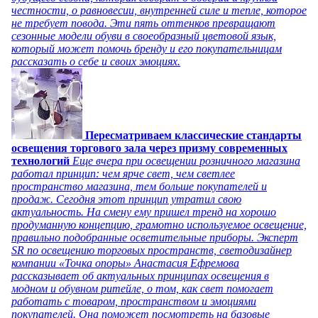
честности, о равновесии, внутренней силе и тепле, которое
не требует повода. Эти пять оттенков превращают
сезонные модели обуви в своеобразный цветовой язык,
который может помочь бренду и его покупательницам
рассказать о себе и своих эмоциях.
Пересматриваем классические стандарты
освещения торгового зала через призму современных
технологий
Еще вчера при освещении розничного магазина
работал принцип: чем ярче свет, чем светлее
пространство магазина, тем больше покупателей и
продаж. Сегодня этот принцип утратил свою
актуальность. На смену ему пришел тренд на хорошо
продуманную концепцию, грамотно используемое освещение,
правильно подобранные осветительные приборы. Эксперт
SR по освещению торговых пространств, светодизайнер
компании «Точка опоры» Анастасия Ефремова
рассказывает об актуальных принципах освещения в
модном и обувном ритейле, о том, как свет помогает
работать с товаром, пространством и эмоциями
покупателей. Она поможет посмотреть на базовые