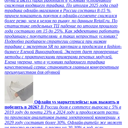
обуви и аксессуарах работает в условиях устойчивого
снижения входящего трафика. По итогам 2025 года спад
трафика офлайн-магазинов в России составил 8-15 %,
причем показатель покупок в офлайн-сегменте снижался
более резко, чем в целом по рынку, по данным Retail.ru. По
статистике отдельных ТЦ падение по итогам прошлого
года составило от 15 до 25%. Как эффективно работать
продавцам с покупателями в таких непростых условиях?
Подробно разбираем стратегии сервиса при низком
трафике с экспертом SR по закупкам и продажам в fashion-
бизнесе Еленой Виноградовой. Эксперт дает проверенные
методы с практическими примерами речевых модулей.
Елена уверена, что в условиях падающего трафика
качественный сервис становится главным конкурентным
преимуществом для обувной
Офлайн vs маркетплейсы: как выжить и
победить в 2026?
В России доля e commerce выросла с 5% в
2019 году до почти 23% в 2024 году и продолжает расти,
по прогнозам аналитиков рынка электронной коммерции, к
2029 году составит более 30%. Офлайн-ритейл же может
не просто выжить, а расти на 20-30% в год, если