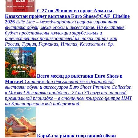
C 27 по 29 июля в городе Алматы,
Казахстан пройдет выставка Euro Shoes@CAF_Eliteline
2026
Elite Line – международная специализированная
выставка обуви, меха, кожи и аксессуаров. На выставке
будут представлены коллекции зарубежных и
отечественных производителей из таких стран, как
Россия, Турция, Германия, Италия, Казахстан и др.
Всего месяц до выставки Euro Shoes в
Москве!
Считаем дни для главной международной
выставки обуви и аксессуаров Euro Shoes Premiere Collection
в Москве! Выставка пройдет с 27 по 30 августа на новой
премиальной площадке – в столичном конгресс-центре ЦМТ
на Краснопресненской набережной.
Борьба за рынок спортивной обуви