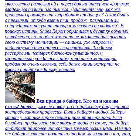
множество разногласий и пересудов на интернет-форумах
владельцев розничного бизнеса. Действительно, как же
правильно формировать заработок продавцов? А как быть
с премиями, откуда взять план продаж, разрешать ли
сотрудникам покупать товар в магазине со скидками? В
поисках истины Shoes Report обратился к десятку обувных
ретейлеров, но ни одна компания не захотела раскрывать
свою систему мотивации — слишком уж непрост и
индивидуален был процесс ее разработки. Тогда мы
расспросили четырех бизнес-консультантов, и
окончательно убедились в том, что тема мотивации
продавцов очень сложна, ведь даже наши эксперты не
смогли прийти к единому мнению.
Вся правда о байере. Кто он и как им
стать?
Байер – уже не новая, но по-прежнему популярная и
востребованная профессия. Быть байером модно. Байеры
стоят у истоков зарождения и развития трендов. Если
дизайнер предлагает свое видение моды в сезоне, то байер
отбирает наиболее интересные коммерческие идеи. Именно
от байеров зависит политика продаж магазинов и то, что,