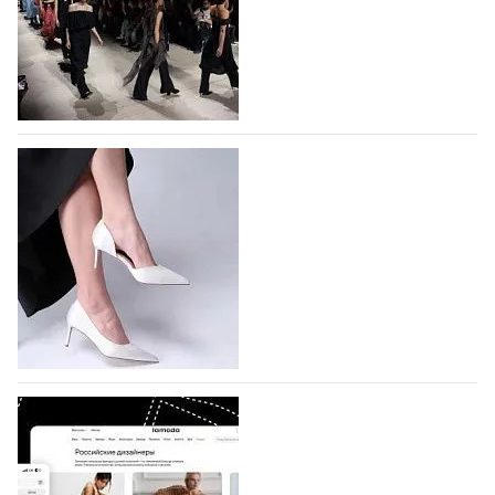
На участие в Московской неделе моды
подано 1047 заявок
На участие в седьмой Московской неделе моды,
которая пройдет в российской столице с 26 сентября
по 1 октября, уже подано 1047 заявок. Примерно
половину из них (494) прислали дизайнеры,
коллекции которых не были представлены в…
07.08.2026
742
BALLINA представит свои новинки на Euro
Shoes
Компания BALLINA Guangzhou Lihuang Footwear