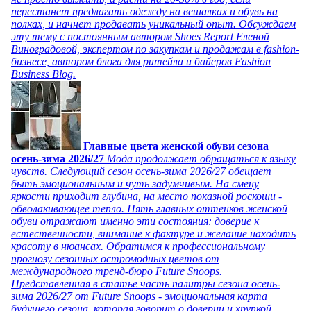
перестанет предлагать одежду на вешалках и обувь на
полках, и начнет продавать уникальный опыт. Обсуждаем
эту тему с постоянным автором Shoes Report Еленой
Виноградовой, экспертом по закупкам и продажам в fashion-
бизнесе, автором блога для ритейла и байеров Fashion
Business Blog.
Главные цвета женской обуви сезона
осень-зима 2026/27
Мода продолжает обращаться к языку
чувств. Следующий сезон осень-зима 2026/27 обещает
быть эмоциональным и чуть задумчивым. На смену
яркости приходит глубина, на место показной роскоши -
обволакивающее тепло. Пять главных оттенков женской
обуви отражают именно эти состояния: доверие к
естественности, внимание к фактуре и желание находить
красоту в нюансах. Обратимся к профессиональному
прогнозу сезонных остромодных цветов от
международного тренд-бюро Future Snoops.
Представленная в статье часть палитры сезона осень-
зима 2026/27 от Future Snoops - эмоциональная карта
будущего сезона, которая говорит о доверии и хрупкой