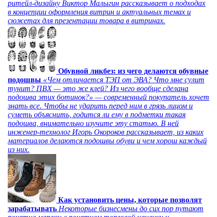
ритейл-дизайну Виктор Малыгин рассказывает о подходах
в концепции оформления витрин и актуальных темах и
сюжетах для презентации товара в витринах.
Обувной ликбез: из чего делаются обувные
подошвы
«Чем отличается ТЭП от ЭВА? Что мне сулит
тунит? ПВХ — это же клей? Из чего вообще сделана
подошва этих ботинок?» — современный покупатель хочет
знать все. Чтобы не ударить перед ним в грязь лицом и
суметь объяснить, годится ли ему в подметки такая
подошва, внимательно изучите эту статью. В ней
инженер-технолог Игорь Окороков рассказывает, из каких
материалов делаются подошвы обуви и чем хорош каждый
из них.
Как установить цены, которые позволят
зарабатывать
Некоторые бизнесмены до сих пор путают