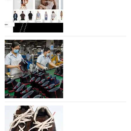
Co., Ltd., основанная в 2011 году и расположенная в
Гуанчжоу, столице моды Китая, является
профессиональной обувной компанией,
объединяющей разработку, производство и…
07.08.2026
607
На платформе Lamoda - новый раздел и
условия продвижения локальных
дизайнерских марок
Российский маркетплейс Lamoda решил обновить
раздел для продажи продукции локальных
дизайнерских марок одежды, обуви и аксессуаров.
Бренды также получат маркетинговую…
06.08.2026
789
Объем мирового производства обуви в
2025 году практически не увеличился
В 2025 году мировое производство обуви