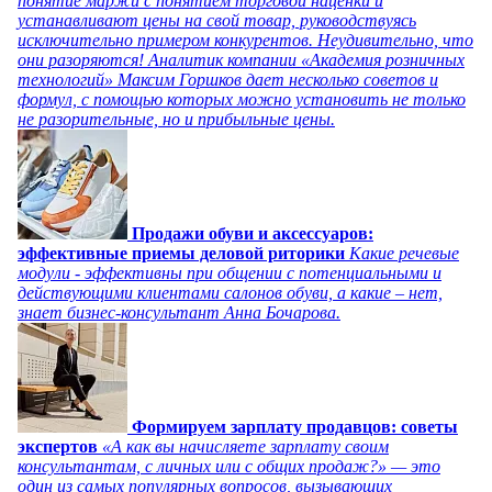
понятие маржи с понятием торговой наценки и
устанавливают цены на свой товар, руководствуясь
исключительно примером конкурентов. Неудивительно, что
они разоряются! Аналитик компании «Академия розничных
технологий» Максим Горшков дает несколько советов и
формул, с помощью которых можно установить не только
не разорительные, но и прибыльные цены.
Продажи обуви и аксессуаров:
эффективные приемы деловой риторики
Какие речевые
модули - эффективны при общении с потенциальными и
действующими клиентами салонов обуви, а какие – нет,
знает бизнес-консультант Анна Бочарова.
Формируем зарплату продавцов: советы
экспертов
«А как вы начисляете зарплату своим
консультантам, с личных или с общих продаж?» — это
один из самых популярных вопросов, вызывающих