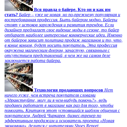
Вся правда о байере. Кто он и как им
стать?
Байер – уже не новая, но по-прежнему популярная и
востребованная профессия. Быть байером модно. Байеры
стоят у истоков зарождения и развития трендов. Если
дизайнер предлагает свое видение моды в сезоне, то байер
отбирает наиболее интересные коммерческие идеи. Именно
от байеров зависит политика продаж магазинов и то, что,
в конце концов, будет носить покупатель. Эта профессия
окружена магическим флером, зачастую, связанным с
отсутствием представлений, в чем же на самом деле
заключается работа байера.
Технология продающих вопросов
Нет
ничего хуже, чем встреча покупателя словами
«Здравствуйте, могу ли я чем-нибудь помочь?», ведь
продавец работает в магазине как раз для того, чтобы
помогать. Критикуя этот устоявшийся шаблон общения с
покупателем, Андрей Чиркарев, бизнес-тренер по
эффективным продажам и основатель проекта «Новая
экономика», делится с читателями Shoes Report