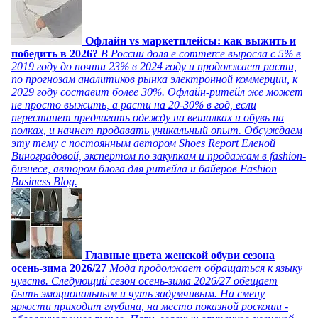
Офлайн vs маркетплейсы: как выжить и
победить в 2026?
В России доля e commerce выросла с 5% в
2019 году до почти 23% в 2024 году и продолжает расти,
по прогнозам аналитиков рынка электронной коммерции, к
2029 году составит более 30%. Офлайн-ритейл же может
не просто выжить, а расти на 20-30% в год, если
перестанет предлагать одежду на вешалках и обувь на
полках, и начнет продавать уникальный опыт. Обсуждаем
эту тему с постоянным автором Shoes Report Еленой
Виноградовой, экспертом по закупкам и продажам в fashion-
бизнесе, автором блога для ритейла и байеров Fashion
Business Blog.
Главные цвета женской обуви сезона
осень-зима 2026/27
Мода продолжает обращаться к языку
чувств. Следующий сезон осень-зима 2026/27 обещает
быть эмоциональным и чуть задумчивым. На смену
яркости приходит глубина, на место показной роскоши -