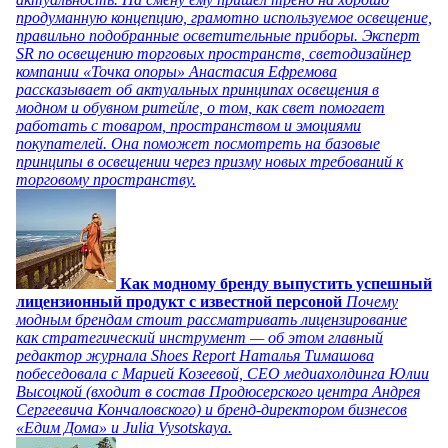
продуманную концепцию, грамотно используемое освещение,
правильно подобранные осветительные приборы. Эксперт
SR по освещению торговых пространств, светодизайнер
компании «Точка опоры» Анастасия Ефремова
рассказывает об актуальных принципах освещения в
модном и обувном ритейле, о том, как свет помогает
работать с товаром, пространством и эмоциями
покупателей. Она поможет посмотреть на базовые
принципы в освещении через призму новых требований к
торговому пространству.
Как модному бренду выпустить успешный
лицензионный продукт с известной персоной
Почему
модным брендам стоит рассматривать лицензирование
как стратегический инструмент — об этом главный
редактор журнала Shoes Report Наталья Тимашова
побеседовала с Марией Козеевой, СЕО медиахолдинга Юлии
Высоцкой (входит в состав Продюсерского центра Андрея
Сергеевича Кончаловского) и бренд-директором бизнесов
«Едим Дома» и Julia Vysotskaya.