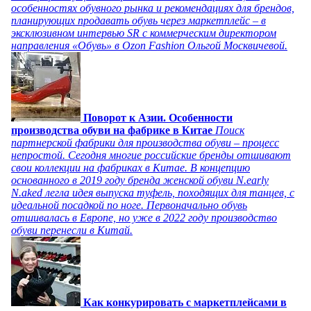
особенностях обувного рынка и рекомендациях для брендов,
планирующих продавать обувь через маркетплейс – в
эксклюзивном интервью SR с коммерческим директором
направления «Обувь» в Ozon Fashion Ольгой Москвичевой.
Поворот к Азии. Особенности
производства обуви на фабрике в Китае
Поиск
партнерской фабрики для производства обуви – процесс
непростой. Сегодня многие российские бренды отшивают
свои коллекции на фабриках в Китае. В концепцию
основанного в 2019 году бренда женской обуви N.early
N.aked легла идея выпуска туфель, походящих для танцев, с
идеальной посадкой по ноге. Первоначально обувь
отшивалась в Европе, но уже в 2022 году производство
обуви перенесли в Китай.
Как конкурировать с маркетплейсами в