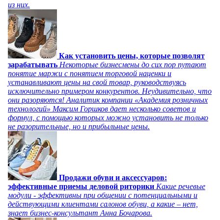
из них.
Как установить цены, которые позволят
зарабатывать
Некоторые бизнесмены до сих пор путают
понятие маржи с понятием торговой наценки и
устанавливают цены на свой товар, руководствуясь
исключительно примером конкурентов. Неудивительно, что
они разоряются! Аналитик компании «Академия розничных
технологий» Максим Горшков дает несколько советов и
формул, с помощью которых можно установить не только
не разорительные, но и прибыльные цены.
Продажи обуви и аксессуаров:
эффективные приемы деловой риторики
Какие речевые
модули - эффективны при общении с потенциальными и
действующими клиентами салонов обуви, а какие – нет,
знает бизнес-консультант Анна Бочарова.