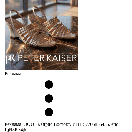
сникерины (гибридный вариант балеток и
кроссовок обтекаемой формы и с тонкой подошвой).
Но в модели Miu Miu Bubble присутствует еще и…
05.08.2026
3116
Реклама
Реклама: ООО "Каприс Восток", ИНН: 7705856435, erid:
LjN8K34jk