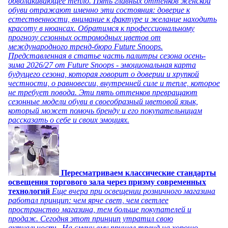
обволакивающее тепло. Пять главных оттенков женской
обуви отражают именно эти состояния: доверие к
естественности, внимание к фактуре и желание находить
красоту в нюансах. Обратимся к профессиональному
прогнозу сезонных остромодных цветов от
международного тренд-бюро Future Snoops.
Представленная в статье часть палитры сезона осень-
зима 2026/27 от Future Snoops - эмоциональная карта
будущего сезона, которая говорит о доверии и хрупкой
честности, о равновесии, внутренней силе и тепле, которое
не требует повода. Эти пять оттенков превращают
сезонные модели обуви в своеобразный цветовой язык,
который может помочь бренду и его покупательницам
рассказать о себе и своих эмоциях.
Пересматриваем классические стандарты
освещения торгового зала через призму современных
технологий
Еще вчера при освещении розничного магазина
работал принцип: чем ярче свет, чем светлее
пространство магазина, тем больше покупателей и
продаж. Сегодня этот принцип утратил свою
актуальность. На смену ему пришел тренд на хорошо