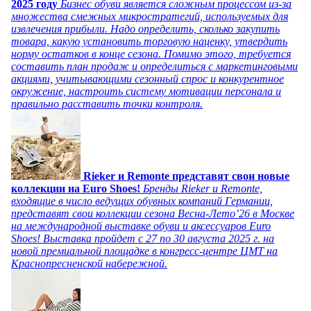
2025 году
Бизнес обуви является сложным процессом из-за
множества смежных микростратегий, используемых для
извлечения прибыли. Надо определить, сколько закупить
товара, какую установить торговую наценку, утвердить
норму остатков в конце сезона. Помимо этого, требуется
составить план продаж и определиться с маркетинговыми
акциями, учитывающими сезонный спрос и конкурентное
окружение, настроить систему мотивации персонала и
правильно расставить точки контроля.
Rieker и Remonte представят свои новые
коллекции на Euro Shoes!
Бренды Rieker и Remonte,
входящие в число ведущих обувных компаний Германии,
представят свои коллекции сезона Весна-Лето’26 в Москве
на международной выставке обуви и аксессуаров Euro
Shoes! Выставка пройдет c 27 по 30 августа 2025 г. на
новой премиальной площадке в конгресс-центре ЦМТ на
Краснопресненской набережной.