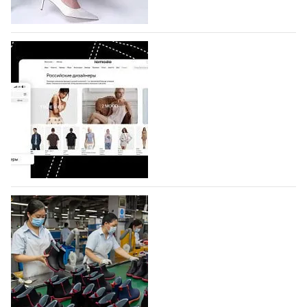
коллекции которых не были представлены в…
07.08.2026
654
BALLINA представит свои новинки на Euro
Shoes
Компания BALLINA Guangzhou Lihuang Footwear
Co., Ltd., основанная в 2011 году и расположенная в
Гуанчжоу, столице моды Китая, является
профессиональной обувной компанией,
объединяющей разработку, производство и…
07.08.2026
513
На платформе Lamoda - новый раздел и
условия продвижения локальных
дизайнерских марок
Российский маркетплейс Lamoda решил обновить
раздел для продажи продукции локальных