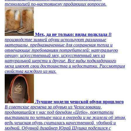
технологией по-настоящему продающих вопросов.
Мех, да не только: виды подклада
В
производстве зимней обуви используют различные
материалы, предназначенные для сохранения тепла и
отвечающие требованиям потребителей: натуральную
овчину, искусственный мех, искусственный мех из
натуральной шерсти и другие. Все виды подкладочного
меха имеют свои достоинства и недостатки. Рассмотрим
свойства каждого из них.
Лучшие модели чешской обуви прошлого
В советские времена за обувью из Чехословакии,
продававшейся у нас под брендом «Цебо», покупатели
выстаивали по четыре часа в очереди и не жалели об этом,
ведь чешская обувь считалась качественной, удобной и
модной. Обувной дизайнер Юрай Шушка поделился с