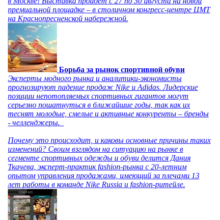
в Москве! Выставка пройдет с 27 по 30 августа на новой
премиальной площадке – в столичном конгресс-центре ЦМТ
на Краснопресненской набережной.
Борьба за рынок спортивной обуви
Эксперты модного рынка и аналитики-экономисты
прогнозируют падение продаж Nike и Adidas. Лидерские
позиции непотопляемых спортивных гигантов могут
серьезно пошатнуться в ближайшие годы, так как их
теснят молодые, смелые и активные конкуренты – бренды
- челленджеры.
Почему это происходит, и каковы основные причины таких
изменений? Своим взглядом на ситуацию на рынке в
сегменте спортивных одежды и обуви делится Дания
Ткачева, эксперт-практик fashion-рынка с 20-летним
опытом управления продажами, имеющий за плечами 13
лет работы в команде Nike Russia и fashion-ритейле.