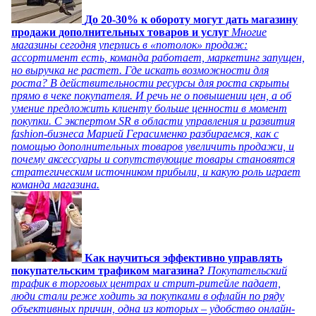
До 20-30% к обороту могут дать магазину
продажи дополнительных товаров и услуг
Многие
магазины сегодня уперлись в «потолок» продаж:
ассортимент есть, команда работает, маркетинг запущен,
но выручка не растет. Где искать возможности для
роста? В действительности ресурсы для роста скрыты
прямо в чеке покупателя. И речь не о повышении цен, а об
умение предложить клиенту больше ценности в момент
покупки. С экспертом SR в области управления и развития
fashion-бизнеса Марией Герасименко разбираемся, как с
помощью дополнительных товаров увеличить продажи, и
почему аксессуары и сопутствующие товары становятся
стратегическим источником прибыли, и какую роль играет
команда магазина.
Как научиться эффективно управлять
покупательским трафиком магазина?
Покупательский
трафик в торговых центрах и стрит-ритейле падает,
люди стали реже ходить за покупками в офлайн по ряду
объективных причин, одна из которых – удобство онлайн-