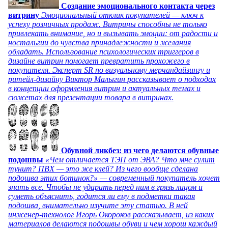
Создание эмоционального контакта через
витрину
Эмоциональный отклик покупателей — ключ к
успеху розничных продаж. Витрины способны не только
привлекать внимание, но и вызывать эмоции: от радости и
ностальгии до чувства принадлежности и желания
обладать. Использование психологических триггеров в
дизайне витрин помогает превратить прохожего в
покупателя. Эксперт SR по визуальному мерчандайзингу и
ритейл-дизайну Виктор Малыгин рассказывает о подходах
в концепции оформления витрин и актуальных темах и
сюжетах для презентации товара в витринах.
Обувной ликбез: из чего делаются обувные
подошвы
«Чем отличается ТЭП от ЭВА? Что мне сулит
тунит? ПВХ — это же клей? Из чего вообще сделана
подошва этих ботинок?» — современный покупатель хочет
знать все. Чтобы не ударить перед ним в грязь лицом и
суметь объяснить, годится ли ему в подметки такая
подошва, внимательно изучите эту статью. В ней
инженер-технолог Игорь Окороков рассказывает, из каких
материалов делаются подошвы обуви и чем хорош каждый