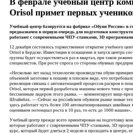
В феврале учебный центр ком
Orisol примет первых ученико
Учебный центр базируется на фабрике «Обуви России» в г
предназначен в первую очередь для подготовки конструкто
работают с современными ЧПУ-станками, 3D программами
12 декабря состоялось торжественное открытие учебного цен
Orisol в Бердске. Инвестиции в оснащение и запуск центра со
группы будет осуществляться раз в квартал, при таком режиме
специалистов. При росте спроса со стороны обувных предпри
«Несколько лет назад технологии производства обуви принци
объемной заготовке к пошиву в плоском виде, что потребовал
революция связана с автоматизацией процессов раскроя и пош
Orisol, которая первой разработала машины нового типа с пр
бессменным лидером этого рынка. — комментирует вице-през
Штайнбах. — Сейчас на российском обувном рынке новые тех
здесь работает чуть более 100 автоматизированных швейных 
оцениваем потенциал роста в 10 раз, то есть до 1000 машин».
Учебный центр прежде всего ориентирован на подготовку кон
которые работают с современными ЧПУ-станками, 3D програм
курс, который будет длиться 2 недели и проходить в центре, 