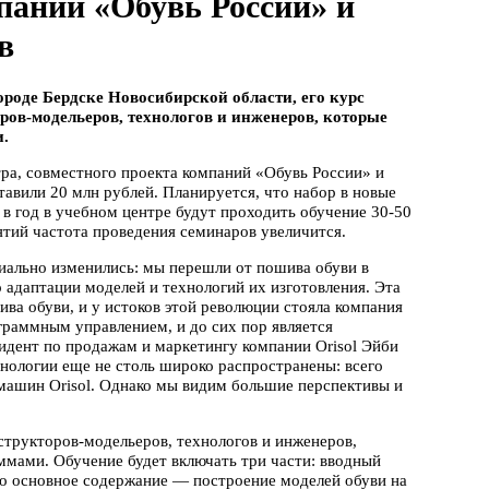
паний «Обувь России» и
в
ороде Бердске Новосибирской области, его курс
ров-модельеров, технологов и инженеров, которые
.
тра, совместного проекта компаний «Обувь России» и
ставили 20 млн рублей. Планируется, что набор в новые
 в год в учебном центре будут проходить обучение 30-50
ятий частота проведения семинаров увеличится.
пиально изменились: мы перешли от пошива обуви в
о адаптации моделей и технологий их изготовления. Эта
ива обуви, и у истоков этой революции стояла компания
ограммным управлением, и до сих пор является
идент по продажам и маркетингу компании Orisol Эйби
нологии еще не столь широко распространены: всего
машин Orisol. Однако мы видим большие перспективы и
структоров-модельеров, технологов и инженеров,
мами. Обучение будет включать три части: вводный
его основное содержание — построение моделей обуви на