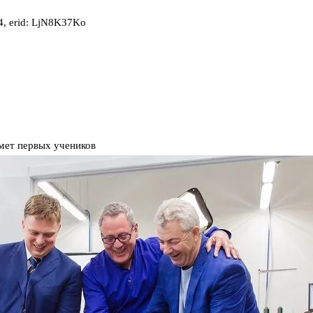
, erid: LjN8K37Ko
имет первых учеников