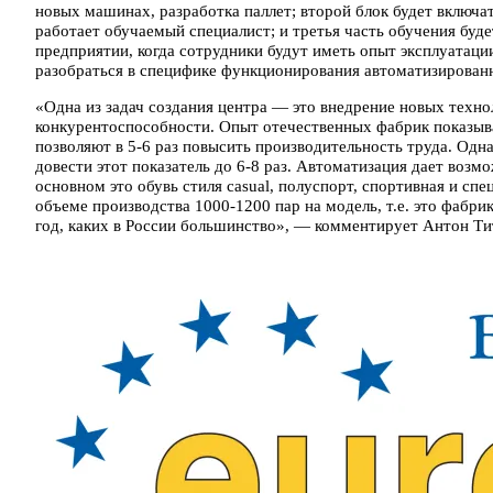
новых машинах, разработка паллет; второй блок будет включа
работает обучаемый специалист; и третья часть обучения буде
предприятии, когда сотрудники будут иметь опыт эксплуатаци
разобраться в специфике функционирования автоматизирован
«Одна из задач создания центра — это внедрение новых техн
конкурентоспособности. Опыт отечественных фабрик показыва
позволяют в 5-6 раз повысить производительность труда. Одн
довести этот показатель до 6-8 раз. Автоматизация дает возм
основном это обувь стиля casual, полуспорт, спортивная и сп
объеме производства 1000-1200 пар на модель, т.е. это фабри
год, каких в России большинство», — комментирует Антон Ти