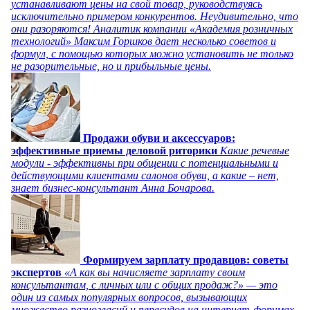
устанавливают цены на свой товар, руководствуясь
исключительно примером конкурентов. Неудивительно, что
они разоряются! Аналитик компании «Академия розничных
технологий» Максим Горшков дает несколько советов и
формул, с помощью которых можно установить не только
не разорительные, но и прибыльные цены.
Продажи обуви и аксессуаров:
эффективные приемы деловой риторики
Какие речевые
модули - эффективны при общении с потенциальными и
действующими клиентами салонов обуви, а какие – нет,
знает бизнес-консультант Анна Бочарова.
Формируем зарплату продавцов: советы
экспертов
«А как вы начисляете зарплату своим
консультантам, с личных или с общих продаж?» — это
один из самых популярных вопросов, вызывающих
множество разногласий и пересудов на интернет-форумах