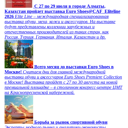
C 27 по 29 июля в городе Алматы,
Казахстан пройдет выставка Euro Shoes@CAF_Eliteline
2026
Elite Line – международная специализированная
выставка обуви, меха, кожи и аксессуаров. На выставке
будут представлены коллекции зарубежных и
отечественных производителей из таких стран, как
Россия, Турция, Германия, Италия, Казахстан и др.
Всего месяц до выставки Euro Shoes в
Москве!
Считаем дни для главной международной
выставки обуви и аксессуаров Euro Shoes Premiere Collection
в Москве! Выставка пройдет с 27 по 30 августа на новой
премиальной площадке – в столичном конгресс-центре ЦМТ
на Краснопресненской набережной.
Борьба за рынок спортивной обуви
Эксперты модного рынка и аналитики-экономисты