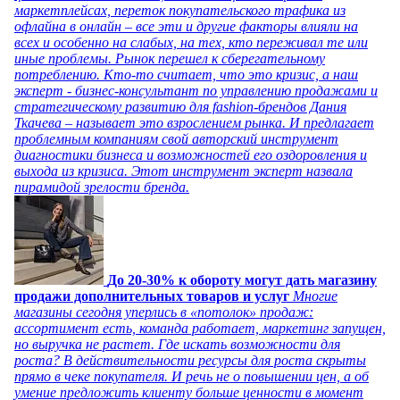
маркетплейсах, переток покупательского трафика из
офлайна в онлайн – все эти и другие факторы влияли на
всех и особенно на слабых, на тех, кто переживал те или
иные проблемы. Рынок перешел к сберегательному
потреблению. Кто-то считает, что это кризис, а наш
эксперт - бизнес-консультант по управлению продажами и
стратегическому развитию для fashion-брендов Дания
Ткачева – называет это взрослением рынка. И предлагает
проблемным компаниям свой авторский инструмент
диагностики бизнеса и возможностей его оздоровления и
выхода из кризиса. Этот инструмент эксперт назвала
пирамидой зрелости бренда.
До 20-30% к обороту могут дать магазину
продажи дополнительных товаров и услуг
Многие
магазины сегодня уперлись в «потолок» продаж:
ассортимент есть, команда работает, маркетинг запущен,
но выручка не растет. Где искать возможности для
роста? В действительности ресурсы для роста скрыты
прямо в чеке покупателя. И речь не о повышении цен, а об
умение предложить клиенту больше ценности в момент