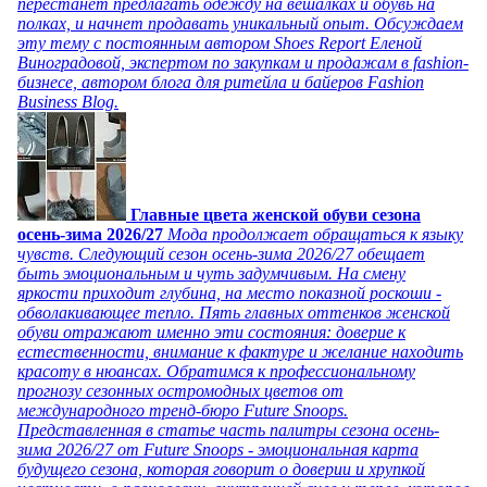
перестанет предлагать одежду на вешалках и обувь на
полках, и начнет продавать уникальный опыт. Обсуждаем
эту тему с постоянным автором Shoes Report Еленой
Виноградовой, экспертом по закупкам и продажам в fashion-
бизнесе, автором блога для ритейла и байеров Fashion
Business Blog.
Главные цвета женской обуви сезона
осень-зима 2026/27
Мода продолжает обращаться к языку
чувств. Следующий сезон осень-зима 2026/27 обещает
быть эмоциональным и чуть задумчивым. На смену
яркости приходит глубина, на место показной роскоши -
обволакивающее тепло. Пять главных оттенков женской
обуви отражают именно эти состояния: доверие к
естественности, внимание к фактуре и желание находить
красоту в нюансах. Обратимся к профессиональному
прогнозу сезонных остромодных цветов от
международного тренд-бюро Future Snoops.
Представленная в статье часть палитры сезона осень-
зима 2026/27 от Future Snoops - эмоциональная карта
будущего сезона, которая говорит о доверии и хрупкой