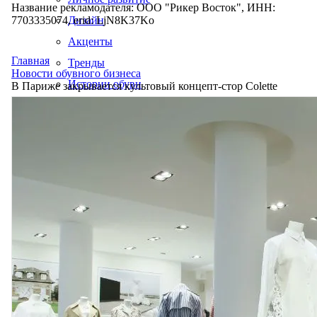
Название рекламодателя: ООО "Рикер Восток", ИНН:
7703335074, erid: LjN8K37Ko
Дизайн
Акценты
Главная
Тренды
Новости обувного бизнеса
Истории обуви
В Париже закрывается культовый концепт-стор Colette
Производство