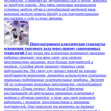
честности, о равновесии, внутренней силе и тепле, которое
не требует повода. Эти пять оттенков превращают
сезонные модели обуви в своеобразный цветовой язык,
который может помочь бренду и его покупательницам
рассказать о себе и своих эмоциях.
Пересматриваем классические стандарты
освещения торгового зала через призму современных
технологий
Еще вчера при освещении розничного магазина
работал принцип: чем ярче свет, чем светлее
пространство магазина, тем больше покупателей и
продаж. Сегодня этот принцип утратил свою
актуальность. На смену ему пришел тренд на хорошо
продуманную концепцию, грамотно используемое освещение,
правильно подобранные осветительные приборы. Эксперт
SR по освещению торговых пространств, светодизайнер
компании «Точка опоры» Анастасия Ефремова
рассказывает об актуальных принципах освещения в
модном и обувном ритейле, о том, как свет помогает
работать с товаром, пространством и эмоциями
покупателей. Она поможет посмотреть на базовые
принципы в освещении через призму новых требований к