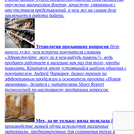
окружена магическим флером, зачастую, связанным с
отсутствием представлений, в чем же на самом деле
заключается работа байера.
Технология продающих вопросов
Нет
ничего хуже, чем встреча покупателя словами
«Здравствуйте, могу ли я чем-нибудь помочь?», ведь
продавец работает в магазине как раз для того, чтобы
помогать. Критикуя этот устоявшийся шаблон общения с
покупателем, Андрей Чиркарев, бизнес-тренер по
эффективным продажам и основатель проекта «Новая
экономика», делится с читателями Shoes Report
технологией по-настоящему продающих вопросов.
Мех, да не только: виды подклада
В
производстве зимней обуви используют различные
материалы, предназначенные для сохранения тепла и