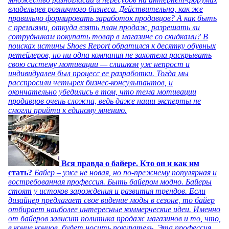
владельцев розничного бизнеса. Действительно, как же
правильно формировать заработок продавцов? А как быть
с премиями, откуда взять план продаж, разрешать ли
сотрудникам покупать товар в магазине со скидками? В
поисках истины Shoes Report обратился к десятку обувных
ретейлеров, но ни одна компания не захотела раскрывать
свою систему мотивации — слишком уж непрост и
индивидуален был процесс ее разработки. Тогда мы
расспросили четырех бизнес-консультантов, и
окончательно убедились в том, что тема мотивации
продавцов очень сложна, ведь даже наши эксперты не
смогли прийти к единому мнению.
Вся правда о байере. Кто он и как им
стать?
Байер – уже не новая, но по-прежнему популярная и
востребованная профессия. Быть байером модно. Байеры
стоят у истоков зарождения и развития трендов. Если
дизайнер предлагает свое видение моды в сезоне, то байер
отбирает наиболее интересные коммерческие идеи. Именно
от байеров зависит политика продаж магазинов и то, что,
в конце концов, будет носить покупатель. Эта профессия