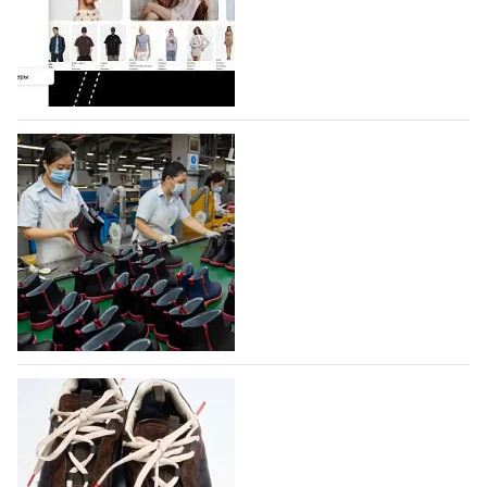
Co., Ltd., основанная в 2011 году и расположенная в
Гуанчжоу, столице моды Китая, является
профессиональной обувной компанией,
объединяющей разработку, производство и…
07.08.2026
601
На платформе Lamoda - новый раздел и
условия продвижения локальных
дизайнерских марок
Российский маркетплейс Lamoda решил обновить
раздел для продажи продукции локальных
дизайнерских марок одежды, обуви и аксессуаров.
Бренды также получат маркетинговую…
06.08.2026
781
Объем мирового производства обуви в
2025 году практически не увеличился
В 2025 году мировое производство обуви