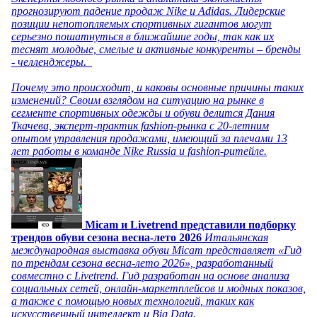
прогнозируют падение продаж Nike и Adidas. Лидерские
позиции непотопляемых спортивных гигантов могут
серьезно пошатнуться в ближайшие годы, так как их
теснят молодые, смелые и активные конкуренты – бренды
- челленджеры.
Почему это происходит, и каковы основные причины таких
изменений? Своим взглядом на ситуацию на рынке в
сегменте спортивных одежды и обуви делится Дания
Ткачева, эксперт-практик fashion-рынка с 20-летним
опытом управления продажами, имеющий за плечами 13
лет работы в команде Nike Russia и fashion-ритейле.
Micam и Livetrend представили подборку
трендов обуви сезона весна-лето 2026
Итальянская
международная выставка обуви Micam представляет «Гид
по трендам сезона весна-лето 2026», разработанный
совместно с Livetrend. Гид разработан на основе анализа
социальных сетей, онлайн-маркетплейсов и модных показов,
а также с помощью новых технологий, таких как
искусственный интеллект и Big Data.