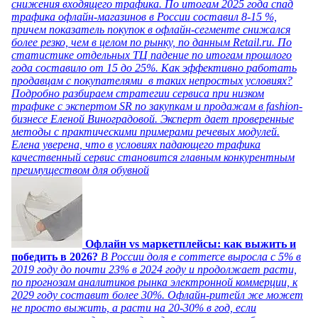
снижения входящего трафика. По итогам 2025 года спад
трафика офлайн-магазинов в России составил 8-15 %,
причем показатель покупок в офлайн-сегменте снижался
более резко, чем в целом по рынку, по данным Retail.ru. По
статистике отдельных ТЦ падение по итогам прошлого
года составило от 15 до 25%. Как эффективно работать
продавцам с покупателями в таких непростых условиях?
Подробно разбираем стратегии сервиса при низком
трафике с экспертом SR по закупкам и продажам в fashion-
бизнесе Еленой Виноградовой. Эксперт дает проверенные
методы с практическими примерами речевых модулей.
Елена уверена, что в условиях падающего трафика
качественный сервис становится главным конкурентным
преимуществом для обувной
Офлайн vs маркетплейсы: как выжить и
победить в 2026?
В России доля e commerce выросла с 5% в
2019 году до почти 23% в 2024 году и продолжает расти,
по прогнозам аналитиков рынка электронной коммерции, к
2029 году составит более 30%. Офлайн-ритейл же может
не просто выжить, а расти на 20-30% в год, если