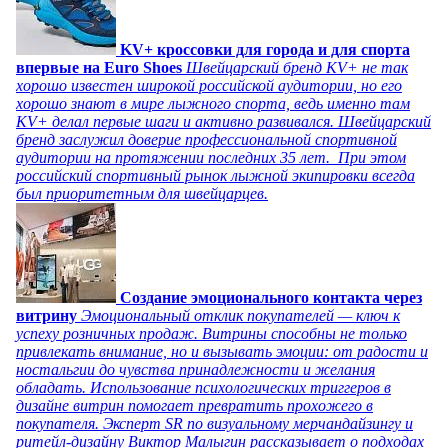
KV+ кроссовки для города и для спорта
впервые на Euro Shoes
Швейцарский бренд KV+ не так
хорошо известен широкой российской аудитории, но его
хорошо знают в мире лыжного спорта, ведь именно там
KV+ делал первые шаги и активно развивался. Швейцарский
бренд заслужил доверие профессиональной спортивной
аудитории на протяжении последних 35 лет. При этом
российский спортивный рынок лыжной экипировки всегда
был приоритетным для швейцарцев.
Создание эмоционального контакта через
витрину
Эмоциональный отклик покупателей — ключ к
успеху розничных продаж. Витрины способны не только
привлекать внимание, но и вызывать эмоции: от радости и
ностальгии до чувства принадлежности и желания
обладать. Использование психологических триггеров в
дизайне витрин помогает превратить прохожего в
покупателя. Эксперт SR по визуальному мерчандайзингу и
ритейл-дизайну Виктор Малыгин рассказывает о подходах