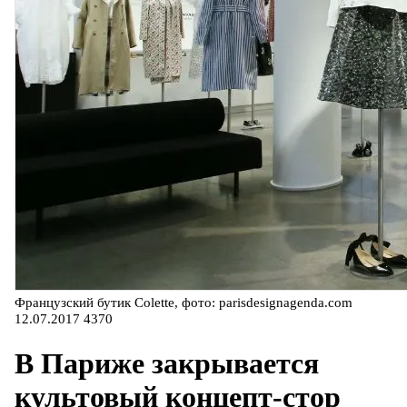
Французский бутик Colette, фото: parisdesignagenda.com
12.07.2017
4370
В Париже закрывается
культовый концепт-стор