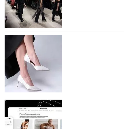
На участие в Московской неделе моды
подано 1047 заявок
На участие в седьмой Московской неделе моды,
которая пройдет в российской столице с 26 сентября
по 1 октября, уже подано 1047 заявок. Примерно
половину из них (494) прислали дизайнеры,
коллекции которых не были представлены в…
07.08.2026
736
BALLINA представит свои новинки на Euro
Shoes
Компания BALLINA Guangzhou Lihuang Footwear