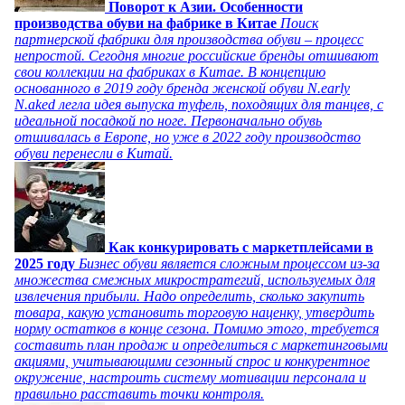
Поворот к Азии. Особенности
производства обуви на фабрике в Китае
Поиск
партнерской фабрики для производства обуви – процесс
непростой. Сегодня многие российские бренды отшивают
свои коллекции на фабриках в Китае. В концепцию
основанного в 2019 году бренда женской обуви N.early
N.aked легла идея выпуска туфель, походящих для танцев, с
идеальной посадкой по ноге. Первоначально обувь
отшивалась в Европе, но уже в 2022 году производство
обуви перенесли в Китай.
Как конкурировать с маркетплейсами в
2025 году
Бизнес обуви является сложным процессом из-за
множества смежных микростратегий, используемых для
извлечения прибыли. Надо определить, сколько закупить
товара, какую установить торговую наценку, утвердить
норму остатков в конце сезона. Помимо этого, требуется
составить план продаж и определиться с маркетинговыми
акциями, учитывающими сезонный спрос и конкурентное
окружение, настроить систему мотивации персонала и
правильно расставить точки контроля.