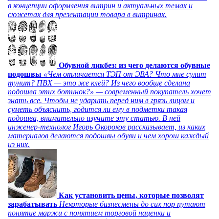
в концепции оформления витрин и актуальных темах и
сюжетах для презентации товара в витринах.
Обувной ликбез: из чего делаются обувные
подошвы
«Чем отличается ТЭП от ЭВА? Что мне сулит
тунит? ПВХ — это же клей? Из чего вообще сделана
подошва этих ботинок?» — современный покупатель хочет
знать все. Чтобы не ударить перед ним в грязь лицом и
суметь объяснить, годится ли ему в подметки такая
подошва, внимательно изучите эту статью. В ней
инженер-технолог Игорь Окороков рассказывает, из каких
материалов делаются подошвы обуви и чем хорош каждый
из них.
Как установить цены, которые позволят
зарабатывать
Некоторые бизнесмены до сих пор путают
понятие маржи с понятием торговой наценки и