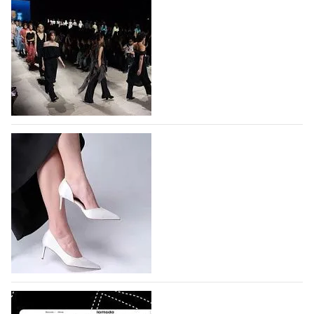
На участие в Московской неделе моды
подано 1047 заявок
На участие в седьмой Московской неделе моды,
которая пройдет в российской столице с 26 сентября
по 1 октября, уже подано 1047 заявок. Примерно
половину из них (494) прислали дизайнеры,
коллекции которых не были представлены в…
07.08.2026
604
BALLINA представит свои новинки на Euro