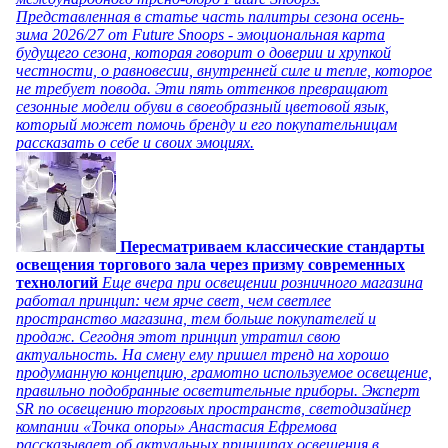
Представленная в статье часть палитры сезона осень-
зима 2026/27 от Future Snoops - эмоциональная карта
будущего сезона, которая говорит о доверии и хрупкой
честности, о равновесии, внутренней силе и тепле, которое
не требует повода. Эти пять оттенков превращают
сезонные модели обуви в своеобразный цветовой язык,
который может помочь бренду и его покупательницам
рассказать о себе и своих эмоциях.
Пересматриваем классические стандарты
освещения торгового зала через призму современных
технологий
Еще вчера при освещении розничного магазина
работал принцип: чем ярче свет, чем светлее
пространство магазина, тем больше покупателей и
продаж. Сегодня этот принцип утратил свою
актуальность. На смену ему пришел тренд на хорошо
продуманную концепцию, грамотно используемое освещение,
правильно подобранные осветительные приборы. Эксперт
SR по освещению торговых пространств, светодизайнер
компании «Точка опоры» Анастасия Ефремова
рассказывает об актуальных принципах освещения в