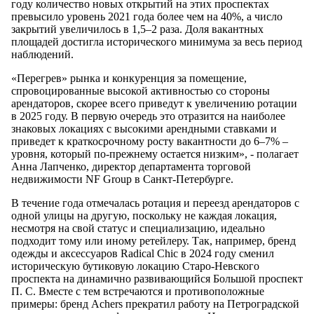
году количество новых открытий на этих проспектах
превысило уровень 2021 года более чем на 40%, а число
закрытий увеличилось в 1,5–2 раза. Доля вакантных
площадей достигла исторического минимума за весь период
наблюдений.
«Перегрев» рынка и конкуренция за помещение,
спровоцированные высокой активностью со стороны
арендаторов, скорее всего приведут к увеличению ротации
в 2025 году. В первую очередь это отразится на наиболее
знаковых локациях с высокими арендными ставками и
приведет к краткосрочному росту вакантности до 6–7% –
уровня, который по-прежнему остается низким», - полагает
Анна Лапченко, директор департамента торговой
недвижимости NF Group в Санкт-Петербурге.
В течение года отмечалась ротация и переезд арендаторов с
одной улицы на другую, поскольку не каждая локация,
несмотря на свой статус и специализацию, идеально
подходит тому или иному ретейлеру. Так, например, бренд
одежды и аксессуаров Radical Chic в 2024 году сменил
историческую бутиковую локацию Старо-Невского
проспекта на динамично развивающийся Большой проспект
П. С. Вместе с тем встречаются и противоположные
примеры: бренд Achers прекратил работу на Петроградской