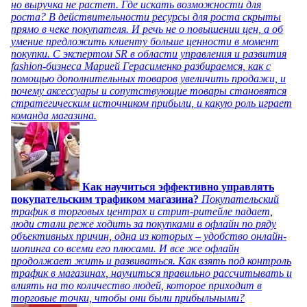
но выручка не растет. Где искать возможности для
роста? В действительности ресурсы для роста скрыты
прямо в чеке покупателя. И речь не о повышении цен, а об
умение предложить клиенту больше ценности в момент
покупки. С экспертом SR в области управления и развития
fashion-бизнеса Марией Герасименко разбираемся, как с
помощью дополнительных товаров увеличить продажи, и
почему аксессуары и сопутствующие товары становятся
стратегическим источником прибыли, и какую роль играет
команда магазина.
Как научиться эффективно управлять
покупательским трафиком магазина?
Покупательский
трафик в торговых центрах и стрит-ритейле падает,
люди стали реже ходить за покупками в офлайн по ряду
объективных причин, одна из которых – удобство онлайн-
шопинга со всеми его плюсами. И все же офлайн
продолжает жить и развиваться. Как взять под контроль
трафик в магазинах, научиться правильно рассчитывать и
влиять на то количество людей, которое приходит в
торговые точки, чтобы они были прибыльными?