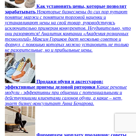
Как установить цены, которые позволят
зарабатывать
Некоторые бизнесмены до сих пор путают
понятие маржи с понятием торговой наценки и
устанавливают цены на свой товар, руководствуясь
исключительно примером конкурентов. Неудивительно, что
они разоряются! Аналитик компании «Академия розничных
технологий» Максим Горшков дает несколько советов и
формул, с помощью которых можно установить не только
не разорительные, но и прибыльные цены.
Продажи обуви и аксессуаров:
эффективные приемы деловой риторики
Какие речевые
модули - эффективны при общении с потенциальными и
действующими клиентами салонов обуви, а какие – нет,
знает бизнес-консультант Анна Бочарова.
Формируем зарплату продавцов: советы