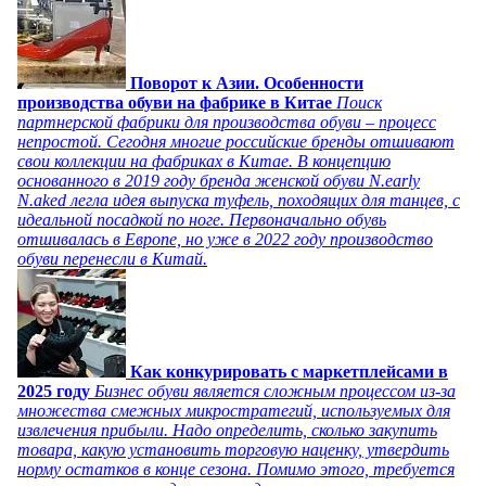
Поворот к Азии. Особенности
производства обуви на фабрике в Китае
Поиск
партнерской фабрики для производства обуви – процесс
непростой. Сегодня многие российские бренды отшивают
свои коллекции на фабриках в Китае. В концепцию
основанного в 2019 году бренда женской обуви N.early
N.aked легла идея выпуска туфель, походящих для танцев, с
идеальной посадкой по ноге. Первоначально обувь
отшивалась в Европе, но уже в 2022 году производство
обуви перенесли в Китай.
Как конкурировать с маркетплейсами в
2025 году
Бизнес обуви является сложным процессом из-за
множества смежных микростратегий, используемых для
извлечения прибыли. Надо определить, сколько закупить
товара, какую установить торговую наценку, утвердить
норму остатков в конце сезона. Помимо этого, требуется