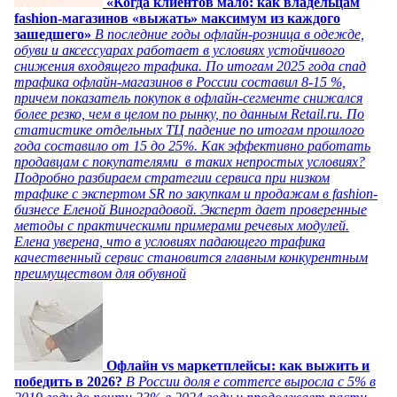
«Когда клиентов мало: как владельцам
fashion-магазинов «выжать» максимум из каждого
зашедшего»
В последние годы офлайн-розница в одежде,
обуви и аксессуарах работает в условиях устойчивого
снижения входящего трафика. По итогам 2025 года спад
трафика офлайн-магазинов в России составил 8-15 %,
причем показатель покупок в офлайн-сегменте снижался
более резко, чем в целом по рынку, по данным Retail.ru. По
статистике отдельных ТЦ падение по итогам прошлого
года составило от 15 до 25%. Как эффективно работать
продавцам с покупателями в таких непростых условиях?
Подробно разбираем стратегии сервиса при низком
трафике с экспертом SR по закупкам и продажам в fashion-
бизнесе Еленой Виноградовой. Эксперт дает проверенные
методы с практическими примерами речевых модулей.
Елена уверена, что в условиях падающего трафика
качественный сервис становится главным конкурентным
преимуществом для обувной
Офлайн vs маркетплейсы: как выжить и
победить в 2026?
В России доля e commerce выросла с 5% в