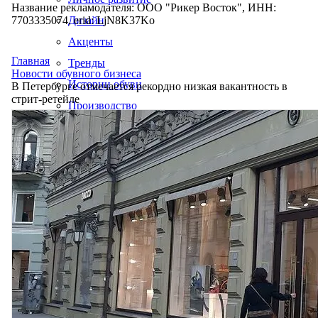
Название рекламодателя: ООО "Рикер Восток", ИНН:
7703335074, erid: LjN8K37Ko
Дизайн
Акценты
Главная
Тренды
Новости обувного бизнеса
Истории обуви
В Петербурге отмечается рекордно низкая вакантность в
стрит-ретейле
Производство