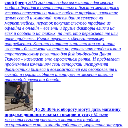
свой бренд
2025 год стал годом выживания для многих
модных брендов в очень непростых и быстро меняющихся
условиях перегретого рынка: падение трафика, закрытие
целых сетей и компаний, консолидация селлеров на
маркетплейсах, переток покупательского трафика из
офлайна в онлайн – все эти и другие факторы влияли на
всех и особенно на слабых, на тех, кто переживал те или
иные проблемы. Рынок перешел к сберегательному
потреблению. Кто-то считает, что это кризис, а наш
эксперт - бизнес-консультант по управлению продажами и
стратегическому развитию для fashion-брендов Дания
Ткачева – называет это взрослением рынка. И предлагает
проблемным компаниям свой авторский инструмент
диагностики бизнеса и возможностей его оздоровления и
выхода из кризиса. Этот инструмент эксперт назвала
пирамидой зрелости бренда.
До 20-30% к обороту могут дать магазину
продажи дополнительных товаров и услуг
Многие
магазины сегодня уперлись в «потолок» продаж:
ассортимент есть, команда работает, маркетинг запущен,