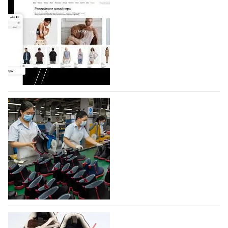
Shoes
Компания BALLINA Guangzhou Lihuang Footwear
Co., Ltd., основанная в 2011 году и расположенная в
Гуанчжоу, столице моды Китая, является
профессиональной обувной компанией,
объединяющей разработку, производство и…
07.08.2026
460
На платформе Lamoda - новый раздел и
условия продвижения локальных
дизайнерских марок
Российский маркетплейс Lamoda решил обновить
раздел для продажи продукции локальных
дизайнерских марок одежды, обуви и аксессуаров.
Бренды также получат маркетинговую…
06.08.2026
625
Объем мирового производства обуви в