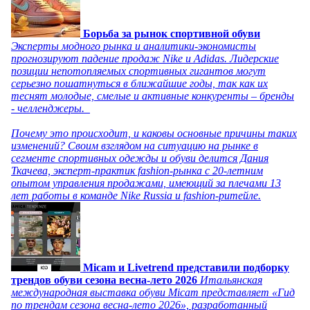
Борьба за рынок спортивной обуви
Эксперты модного рынка и аналитики-экономисты
прогнозируют падение продаж Nike и Adidas. Лидерские
позиции непотопляемых спортивных гигантов могут
серьезно пошатнуться в ближайшие годы, так как их
теснят молодые, смелые и активные конкуренты – бренды
- челленджеры.
Почему это происходит, и каковы основные причины таких
изменений? Своим взглядом на ситуацию на рынке в
сегменте спортивных одежды и обуви делится Дания
Ткачева, эксперт-практик fashion-рынка с 20-летним
опытом управления продажами, имеющий за плечами 13
лет работы в команде Nike Russia и fashion-ритейле.
Micam и Livetrend представили подборку
трендов обуви сезона весна-лето 2026
Итальянская
международная выставка обуви Micam представляет «Гид
по трендам сезона весна-лето 2026», разработанный