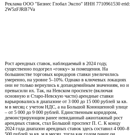
Реклама ООО "Бизнес Глобал Экспо" ИНН 7710961530 erid:
2W5zFJRB7Va
Рост арендных ставок, наблюдаемый в 2024 году,
существенно подогрел «гонку» за помещения. На
большинстве торговых коридоров ставки увеличились
умеренно, на уровне 5–10%. Однако в ключевых локациях
они не только вернулись к допандемийным значениям, но и
превысили их. Так, на Невском проспекте (включая
основную и Старо-Невскую части) арендные ставки
варьировались в диапазоне от 3 000 до 15 000 рублей за кв.
м в месяц с учетом НДС, а на Большой Конюшенной улице
– от 5 000 до 9 000 рублей. Единственным коридором,
демонстрирующим ранее невиданный ажиотажный рост
арендных ставок, стал Большой проспект П. С. К концу
2024 года диапазон арендных ставок здесь составил 4 000–8
500 рублей за кв. м в месяц, тогда как годом ранее он