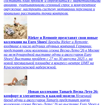
составить план продаж и определиться с маркетинговыми
акциями, учитывающими сезонный спрос и конкурентное
окружение, настроить систему мотивации персонала и
правильно расставить точки контроля.
Rieker и Remonte представят свои новые
коллекции на Euro Shoes!
Бренды Rieker и Remonte,
входящие в число ведущих обувных компаний Германии,
представят свои коллекции сезона Весна-Лето’26 в Москве
на международной выставке обуви и аксессуаров Euro
Shoes! Выставка пройдет c 27 по 30 августа 2025 г. на
новой премиальной площадке в конгресс-центре ЦМТ на
Краснопресненской набережной.
Новая коллекция Tamaris Весна-Лето 26:
комфорт и элегантность в каждой модели
Немецкий
бренд обуви и аксессуаров Tamaris представит новую
коллекцию сезона Весна–Лето’ 26 на выставке Euro Shoes в