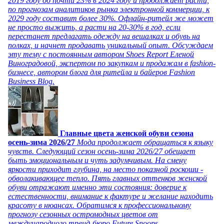
2019 году до почти 23% в 2024 году и продолжает расти,
по прогнозам аналитиков рынка электронной коммерции, к
2029 году составит более 30%. Офлайн-ритейл же может
не просто выжить, а расти на 20-30% в год, если
перестанет предлагать одежду на вешалках и обувь на
полках, и начнет продавать уникальный опыт. Обсуждаем
эту тему с постоянным автором Shoes Report Еленой
Виноградовой, экспертом по закупкам и продажам в fashion-
бизнесе, автором блога для ритейла и байеров Fashion
Business Blog.
Главные цвета женской обуви сезона
осень-зима 2026/27
Мода продолжает обращаться к языку
чувств. Следующий сезон осень-зима 2026/27 обещает
быть эмоциональным и чуть задумчивым. На смену
яркости приходит глубина, на место показной роскоши -
обволакивающее тепло. Пять главных оттенков женской
обуви отражают именно эти состояния: доверие к
естественности, внимание к фактуре и желание находить
красоту в нюансах. Обратимся к профессиональному
прогнозу сезонных остромодных цветов от
международного тренд-бюро Future Snoops.