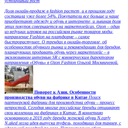
устойчивый рост
Доля онлайн-продаж в fashion растет, и в прошлом году
составила уже более 54%. Покупатели все больше и чаще
приобретают одежду и обувь в интернете, и львиная доля
этих покупок совершается на маркетплейсах. Ozon – один
из ведущих игроков на российском рынке товаров моды,
направление Fashion на платформе – самое
быстрорастущее. О трендах в онлайн-торговле, об
особенностях обувного рынка и рекомендациях для брендов,
планирующих продавать обувь через маркетплейс – в
эксклюзивном интервью SR с коммерческим директором
направления «Обувь» в Ozon Fashion Ольгой Москвичевой.
Поворот к Азии. Особенности
производства обуви на фабрике в Китае
Поиск
партнерской фабрики для производства обуви – процесс
непростой. Сегодня многие российские бренды отшивают
свои коллекции на фабриках в Китае. В концепцию
основанного в 2019 году бренда женской обуви N.early
N.aked легла идея выпуска туфель, походящих для танцев, с