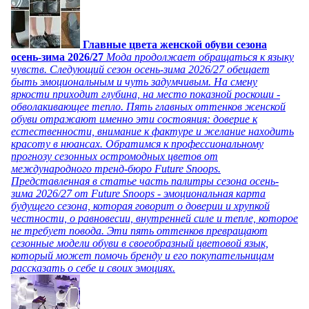
Главные цвета женской обуви сезона
осень-зима 2026/27
Мода продолжает обращаться к языку
чувств. Следующий сезон осень-зима 2026/27 обещает
быть эмоциональным и чуть задумчивым. На смену
яркости приходит глубина, на место показной роскоши -
обволакивающее тепло. Пять главных оттенков женской
обуви отражают именно эти состояния: доверие к
естественности, внимание к фактуре и желание находить
красоту в нюансах. Обратимся к профессиональному
прогнозу сезонных остромодных цветов от
международного тренд-бюро Future Snoops.
Представленная в статье часть палитры сезона осень-
зима 2026/27 от Future Snoops - эмоциональная карта
будущего сезона, которая говорит о доверии и хрупкой
честности, о равновесии, внутренней силе и тепле, которое
не требует повода. Эти пять оттенков превращают
сезонные модели обуви в своеобразный цветовой язык,
который может помочь бренду и его покупательницам
рассказать о себе и своих эмоциях.