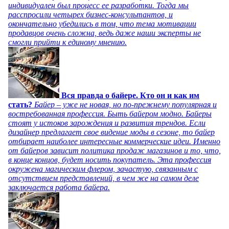
индивидуален был процесс ее разработки. Тогда мы
расспросили четырех бизнес-консультантов, и
окончательно убедились в том, что тема мотивации
продавцов очень сложна, ведь даже наши эксперты не
смогли прийти к единому мнению.
Вся правда о байере. Кто он и как им
стать?
Байер – уже не новая, но по-прежнему популярная и
востребованная профессия. Быть байером модно. Байеры
стоят у истоков зарождения и развития трендов. Если
дизайнер предлагает свое видение моды в сезоне, то байер
отбирает наиболее интересные коммерческие идеи. Именно
от байеров зависит политика продаж магазинов и то, что,
в конце концов, будет носить покупатель. Эта профессия
окружена магическим флером, зачастую, связанным с
отсутствием представлений, в чем же на самом деле
заключается работа байера.