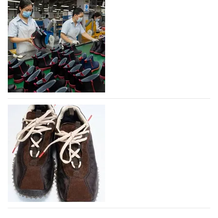
На платформе Lamoda - новый раздел и
условия продвижения локальных
дизайнерских марок
Российский маркетплейс Lamoda решил обновить
раздел для продажи продукции локальных
дизайнерских марок одежды, обуви и аксессуаров.
Бренды также получат маркетинговую…
06.08.2026
483
Объем мирового производства обуви в
2025 году практически не увеличился
В 2025 году мировое производство обуви
практически не изменилось, зафиксировав
незначительный рост на 0,1% до 24,6 млрд пар, -
данные опубликованы в аналитическом вестнике
«Всемирный ежегодник обуви 2026», Португальской
ассоциацией…