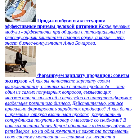
Продажи обуви и аксессуаров:
эффективные приемы деловой риторики
Какие речевые
модули - эффективны при общении с потенциальными и
действующими клиентами салонов обуви, а какие – нет,
знает бизнес-консультант Анна Бочарова.
Формируем зарплату продавцов: советы
экспертов
«А как вы начисляете зарплату своим
консультантам, с личных или с общих продаж?» — это
один из самых популярных вопросов, вызывающих
множество разногласий и пересудов на интернет-форумах
владельцев розничного бизнеса. Действительно, как же
правильно формировать заработок продавцов? А как быть
с премиями, откуда взять план продаж, разрешать ли
сотрудникам покупать товар в магазине со скидками? В
поисках истины Shoes Report обратился к десятку обувных
ретейлеров, но ни одна компания не захотела раскрывать
свою систему мотивации — слишком уж непрост и