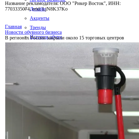
Название рекламодателя: ООО "Рикер Восток", ИНН:
7703335074, erid: LjN8K37Ko
Дизайн
Акценты
Главная
Тренды
Новости обувного бизнеса
Истории обуви
В регионах России закрыли около 15 торговых центров
Производство