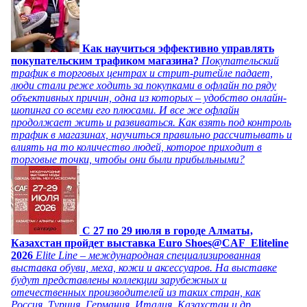
Как научиться эффективно управлять
покупательским трафиком магазина?
Покупательский
трафик в торговых центрах и стрит-ритейле падает,
люди стали реже ходить за покупками в офлайн по ряду
объективных причин, одна из которых – удобство онлайн-
шопинга со всеми его плюсами. И все же офлайн
продолжает жить и развиваться. Как взять под контроль
трафик в магазинах, научиться правильно рассчитывать и
влиять на то количество людей, которое приходит в
торговые точки, чтобы они были прибыльными?
C 27 по 29 июля в городе Алматы,
Казахстан пройдет выставка Euro Shoes@CAF_Eliteline
2026
Elite Line – международная специализированная
выставка обуви, меха, кожи и аксессуаров. На выставке
будут представлены коллекции зарубежных и
отечественных производителей из таких стран, как
Россия, Турция, Германия, Италия, Казахстан и др.