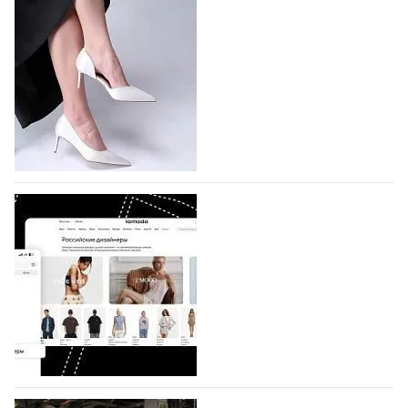
подано 1047 заявок
На участие в седьмой Московской неделе моды,
которая пройдет в российской столице с 26 сентября
по 1 октября, уже подано 1047 заявок. Примерно
половину из них (494) прислали дизайнеры,
коллекции которых не были представлены в…
07.08.2026
434
BALLINA представит свои новинки на Euro
Shoes
Компания BALLINA Guangzhou Lihuang Footwear
Co., Ltd., основанная в 2011 году и расположенная в
Гуанчжоу, столице моды Китая, является
профессиональной обувной компанией,
объединяющей разработку, производство и…
07.08.2026
313