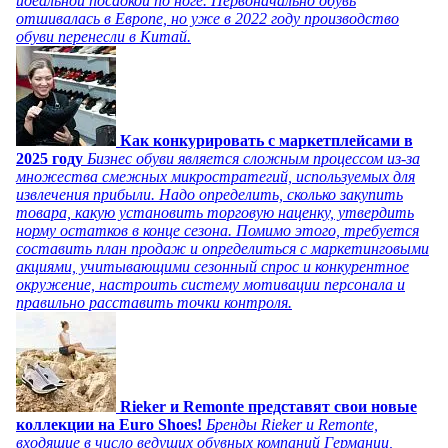
идеальной посадкой по ноге. Первоначально обувь
отшивалась в Европе, но уже в 2022 году производство
обуви перенесли в Китай.
Как конкурировать с маркетплейсами в
2025 году
Бизнес обуви является сложным процессом из-за
множества смежных микростратегий, используемых для
извлечения прибыли. Надо определить, сколько закупить
товара, какую установить торговую наценку, утвердить
норму остатков в конце сезона. Помимо этого, требуется
составить план продаж и определиться с маркетинговыми
акциями, учитывающими сезонный спрос и конкурентное
окружение, настроить систему мотивации персонала и
правильно расставить точки контроля.
Rieker и Remonte представят свои новые
коллекции на Euro Shoes!
Бренды Rieker и Remonte,
входящие в число ведущих обувных компаний Германии,