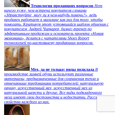
Технология продающих вопросов
Нет
ничего хуже, чем встреча покупателя словами
«Здравствуйте, могу ли я чем-нибудь помочь?», ведь
продавец работает в магазине как раз для того, чтобы
помогать. Критикуя этот устоявшийся шаблон общения с
покупателем, Андрей Чиркарев, бизнес-тренер по
эффективным продажам и основатель проекта «Новая
экономика», делится с читателями Shoes Report
технологией по-настоящему продающих вопросов.
Мех, да не только: виды подклада
В
производстве зимней обуви используют различные
материалы, предназначенные для сохранения тепла и
отвечающие требованиям потребителей: натуральную
овчину, искусственный мех, искусственный мех из
натуральной шерсти и другие. Все виды подкладочного
меха имеют свои достоинства и недостатки. Рассмотрим
свойства каждого из них.