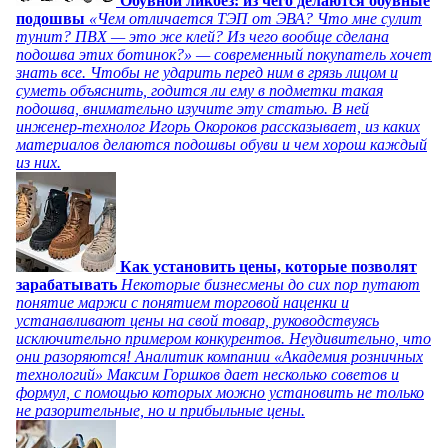
Обувной ликбез: из чего делаются обувные
подошвы
«Чем отличается ТЭП от ЭВА? Что мне сулит
тунит? ПВХ — это же клей? Из чего вообще сделана
подошва этих ботинок?» — современный покупатель хочет
знать все. Чтобы не ударить перед ним в грязь лицом и
суметь объяснить, годится ли ему в подметки такая
подошва, внимательно изучите эту статью. В ней
инженер-технолог Игорь Окороков рассказывает, из каких
материалов делаются подошвы обуви и чем хорош каждый
из них.
Как установить цены, которые позволят
зарабатывать
Некоторые бизнесмены до сих пор путают
понятие маржи с понятием торговой наценки и
устанавливают цены на свой товар, руководствуясь
исключительно примером конкурентов. Неудивительно, что
они разоряются! Аналитик компании «Академия розничных
технологий» Максим Горшков дает несколько советов и
формул, с помощью которых можно установить не только
не разорительные, но и прибыльные цены.