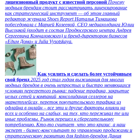
лицензионный продукт с известной персоной
Почему
модным брендам стоит рассматривать лицензирование
как стратегический инструмент — об этом главный
редактор журнала Shoes Report Наталья Тимашова
побеседовала с Марией Козеевой, СЕО медиахолдинга Юлии
Высоцкой (входит в состав Продюсерского центра Андрея
Сергеевича Кончаловского) и бренд-директором бизнесов
«Едим Дома» и Julia Vysotskaya.
Как усилить и сделать более устойчивым
свой бренд
2025 год стал годом выживания для многих
модных брендов в очень непростых и быстро меняющихся
условиях перегретого рынка: падение трафика, закрытие
целых сетей и компаний, консолидация селлеров на
маркетплейсах, переток покупательского трафика из
офлайна в онлайн – все эти и другие факторы влияли на
всех и особенно на слабых, на тех, кто переживал те или
иные проблемы. Рынок перешел к сберегательному
потреблению. Кто-то считает, что это кризис, а наш
эксперт - бизнес-консультант по управлению продажами и
стратегическому развитию для fashion-брендов Дания